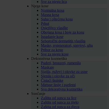
Sve za njegu lica
Njega kose
Normalna kosa
Masna kosa
Suha i oštećena kosa
Prhut
Osjetljivo vlasište
Obojana kosa i boje za kosu
Ispadanje kose
Seboroični dermatitis vlasišta
Maske, regeneratori, sprejevi, ulja
Pribor za kosu
Sve za njegu kose
Dekorativna kozmetika
Puderi, bronzeri, rumenila
Maskare
Sjajila, ruževi i olovke za usne
Sjenila i olovke za oči
Čistaći šminke
Mirisne linije i parfemi
Sva dekorativna kozmetika
Sunčanje
Zaštita od sunca za lice
Zaštita od sunca za tijelo
Zaštita od sunca za djecu