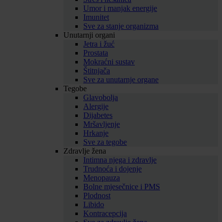
Umor i manjak energije
Imunitet
Sve za stanje organizma
Unutarnji organi
Jetra i žuć
Prostata
Mokraćni sustav
Štitnjača
Sve za unutarnje organe
Tegobe
Glavobolja
Alergije
Dijabetes
Mršavljenje
Hrkanje
Sve za tegobe
Zdravlje žena
Intimna njega i zdravlje
Trudnoća i dojenje
Menopauza
Bolne mjesečnice i PMS
Plodnost
Libido
Kontracepcija