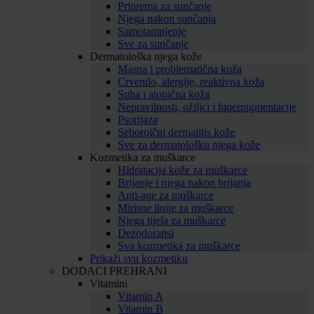
Priprema za sunčanje
Njega nakon sunčanja
Samotamnjenje
Sve za sunčanje
Dermatološka njega kože
Masna i problematična koža
Crvenilo, alergije, reaktivna koža
Suha i atopična koža
Nepravilnosti, ožiljci i hiperpigmentacije
Psorijaza
Seboroični dermatitis kože
Sve za dermatološku njega kože
Kozmetika za muškarce
Hidratacija kože za muškarce
Brijanje i njega nakon brijanja
Anti-age za muškarce
Mirisne linije za muškarce
Njega tijela za muškarce
Dezodoransi
Sva kozmetika za muškarce
Prikaži svu kozmetiku
DODACI PREHRANI
Vitamini
Vitamin A
Vitamin B