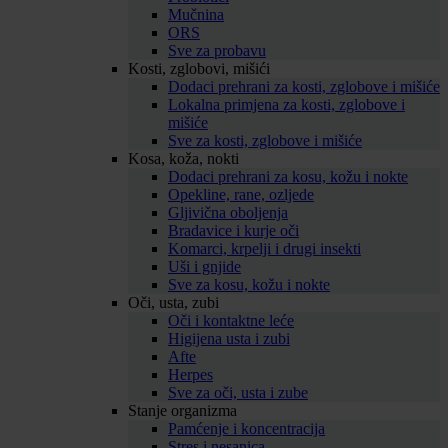
Mučnina
ORS
Sve za probavu
Kosti, zglobovi, mišići
Dodaci prehrani za kosti, zglobove i mišiće
Lokalna primjena za kosti, zglobove i
mišiće
Sve za kosti, zglobove i mišiće
Kosa, koža, nokti
Dodaci prehrani za kosu, kožu i nokte
Opekline, rane, ozljede
Gljivična oboljenja
Bradavice i kurje oči
Komarci, krpelji i drugi insekti
Uši i gnjide
Sve za kosu, kožu i nokte
Oči, usta, zubi
Oči i kontaktne leće
Higijena usta i zubi
Afte
Herpes
Sve za oči, usta i zube
Stanje organizma
Pamćenje i koncentracija
Stres i nesanica