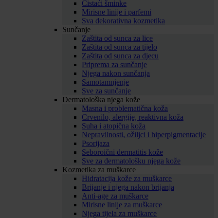
Čistaći šminke
Mirisne linije i parfemi
Sva dekorativna kozmetika
Sunčanje
Zaštita od sunca za lice
Zaštita od sunca za tijelo
Zaštita od sunca za djecu
Priprema za sunčanje
Njega nakon sunčanja
Samotamnjenje
Sve za sunčanje
Dermatološka njega kože
Masna i problematična koža
Crvenilo, alergije, reaktivna koža
Suha i atopična koža
Nepravilnosti, ožiljci i hiperpigmentacije
Psorijaza
Seboroični dermatitis kože
Sve za dermatološku njega kože
Kozmetika za muškarce
Hidratacija kože za muškarce
Brijanje i njega nakon brijanja
Anti-age za muškarce
Mirisne linije za muškarce
Njega tijela za muškarce