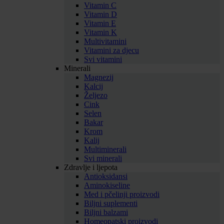
Vitamin C
Vitamin D
Vitamin E
Vitamin K
Multivitamini
Vitamini za djecu
Svi vitamini
Minerali
Magnezij
Kalcij
Željezo
Cink
Selen
Bakar
Krom
Kalij
Multiminerali
Svi minerali
Zdravlje i ljepota
Antioksidansi
Aminokiseline
Med i pčelinji proizvodi
Biljni suplementi
Biljni balzami
Homeopatski proizvodi