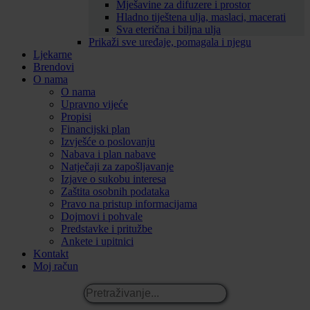
Mješavine za difuzere i prostor
Hladno tiještena ulja, maslaci, macerati
Sva eterična i biljna ulja
Prikaži sve uređaje, pomagala i njegu
Ljekarne
Brendovi
O nama
O nama
Upravno vijeće
Propisi
Financijski plan
Izvješće o poslovanju
Nabava i plan nabave
Natječaji za zapošljavanje
Izjave o sukobu interesa
Zaštita osobnih podataka
Pravo na pristup informacijama
Dojmovi i pohvale
Predstavke i pritužbe
Ankete i upitnici
Kontakt
Moj račun
Pretraživanje...