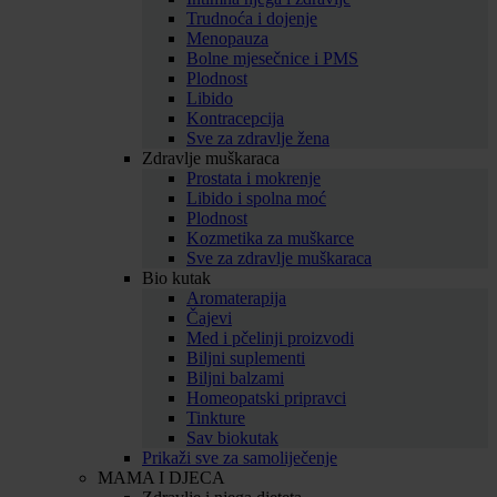
Trudnoća i dojenje
Menopauza
Bolne mjesečnice i PMS
Plodnost
Libido
Kontracepcija
Sve za zdravlje žena
Zdravlje muškaraca
Prostata i mokrenje
Libido i spolna moć
Plodnost
Kozmetika za muškarce
Sve za zdravlje muškaraca
Bio kutak
Aromaterapija
Čajevi
Med i pčelinji proizvodi
Biljni suplementi
Biljni balzami
Homeopatski pripravci
Tinkture
Sav biokutak
Prikaži sve za samoliječenje
MAMA I DJECA