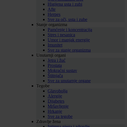
Higijena usta i zubi
Afte
Herpes
Sve za oči, usta i zube
Stanje organizma
Pamćenje i koncentracija
Stres i nesanica
Umor i manjak energije
Imunitet
Sve za stanje organizma
Unutarnji organi
Jetra i žuć
Prostata
Mokraćni sustav
Štitnjača
Sve za unutarnje organe
Tegobe
Glavobolja
Alergije
Dijabetes
Mršavljenje
Hrkanje
Sve za tegobe
Zdravlje žena
Intimna njega i zdravlje