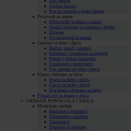
Uši i gnjide
Vodene kozice
Sve za zdravlje i njegu djeteta
Proizvodi za mame
Njega kože trudnica i mama
Dodaci prehrani za trudnice i dojilje
Dojenje
Svi proizvodi za mame
Oprema za bebe i djecu
Bočice, sisači, varalice
Izdajalice i pomagala za dojenje
Pelene i vlažne maramice
Toplomjeri i termometri
Sva oprema za bebe i djecu
Hrana i dohrana za bebe
Hrana za bebe i djecu
Čajevi za bebe i djecu
Sva hrana i dohrana za bebe
Prikaži sve za mamu i djecu
UREĐAJI, POMAGALA I NJEGA
Medicinski uređaji
Inhalatori i aspiratori
Tlakomjeri i manžete
Toplomjeri
Dozatori za lijekove