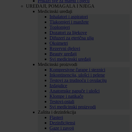
Prikaži sve za mamu i djecu
UREĐAJI, POMAGALA I NJEGA
Medicinski uređaji
Inhalatori i aspiratori
Tlakomjeri i manžete
Toplomjeri
Dozatori za lijekove
Difuzeri za eterična ulja
Oksimetri
Rezervni djelovi
Beauty uređaji
Svi medicinski uređaji
Medicinski proizvodi
Kompresivne čarape i steznici
Inkontinencija, ulošci i pelene
Testovi za trudnoću i ovulaciju
Izdajalice
Anatomske papuče i ulošci
Klompe i natikače
Testovi-ostali
Svi medicinski proizvodi
Zaštita i dezinfekcija
Flasteri
Dezinficijensi
Gaze i zavoji