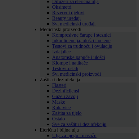
Difuzeri za eterična ulja
Oksimetri
Rezervni djelovi
Beauty uređaji
Svi medicinski uređaji
Medicinski proizvodi
Kompresivne čarape i steznici
Inkontinencija, ulošci i pelene
Testovi za trudnoću i ovulaciju
Izdajalice
Anatomske papuče i ulošci
Klompe i natikače
Testovi-ostali
Svi medicinski proizvodi
Zaštita i dezinfekcija
Flasteri
Dezinficijensi
Gaze i zavoji
Maske
Rukavice
Zaštita za tijelo
Ostalo
Sve za zaštitu i dezinfekciju
Eterična i biljna ulja
Ulja za njegu i masažu