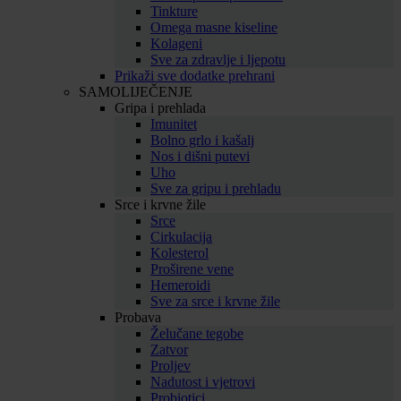
Tinkture
Omega masne kiseline
Kolageni
Sve za zdravlje i ljepotu
Prikaži sve dodatke prehrani
SAMOLIJEČENJE
Gripa i prehlada
Imunitet
Bolno grlo i kašalj
Nos i dišni putevi
Uho
Sve za gripu i prehladu
Srce i krvne žile
Srce
Cirkulacija
Kolesterol
Proširene vene
Hemeroidi
Sve za srce i krvne žile
Probava
Želučane tegobe
Zatvor
Proljev
Nadutost i vjetrovi
Probiotici