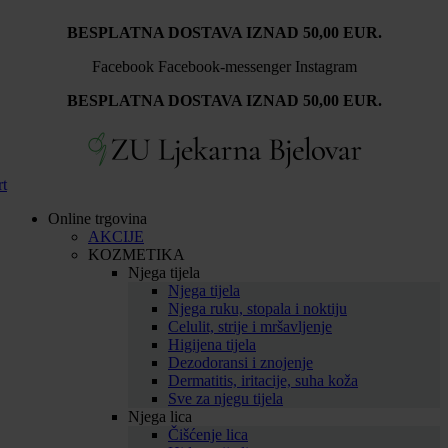
Idi
BESPLATNA DOSTAVA IZNAD 50,00 EUR.
na
sadržaj
Facebook
Facebook-messenger
Instagram
BESPLATNA DOSTAVA IZNAD 50,00 EUR.
rt
Online trgovina
AKCIJE
KOZMETIKA
Njega tijela
Njega tijela
Njega ruku, stopala i noktiju
Celulit, strije i mršavljenje
Higijena tijela
Dezodoransi i znojenje
Dermatitis, iritacije, suha koža
Sve za njegu tijela
Njega lica
Čišćenje lica