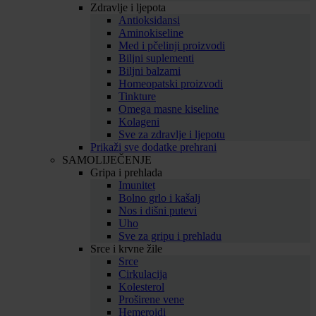
Zdravlje i ljepota
Antioksidansi
Aminokiseline
Med i pčelinji proizvodi
Biljni suplementi
Biljni balzami
Homeopatski proizvodi
Tinkture
Omega masne kiseline
Kolageni
Sve za zdravlje i ljepotu
Prikaži sve dodatke prehrani
SAMOLIJEČENJE
Gripa i prehlada
Imunitet
Bolno grlo i kašalj
Nos i dišni putevi
Uho
Sve za gripu i prehladu
Srce i krvne žile
Srce
Cirkulacija
Kolesterol
Proširene vene
Hemeroidi