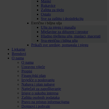
Maske
Rukavice
Zaštita za tijelo
Ostalo
Sve za zaštitu i dezinfekciju
Eterična i biljna ulja
Ulja za njegu i masažu
Mješavine za difuzere i prostor
Hladno tiještena ulja, maslaci, macerati
Sva eterična i biljna ulja
Prikaži sve uređaje, pomagala i njegu
Ljekarne
Brendovi
O nama
O nama
Upravno vijeće
Propisi
Financijski plan
Izvješće o poslovanju
Nabava i plan nabave
Natječaji za zapošljavanje
Izjave o sukobu interesa
Zaštita osobnih podataka
Pravo na pristup informacijama
Dojmovi i pohvale