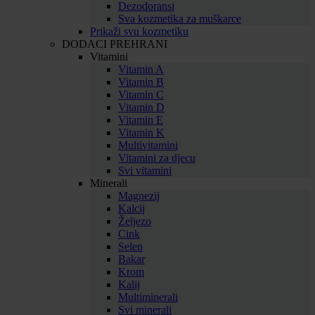
Dezodoransi
Sva kozmetika za muškarce
Prikaži svu kozmetiku
DODACI PREHRANI
Vitamini
Vitamin A
Vitamin B
Vitamin C
Vitamin D
Vitamin E
Vitamin K
Multivitamini
Vitamini za djecu
Svi vitamini
Minerali
Magnezij
Kalcij
Željezo
Cink
Selen
Bakar
Krom
Kalij
Multiminerali
Svi minerali