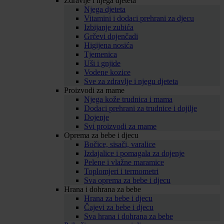
Zdravlje i njega djeteta
Njega djeteta
Vitamini i dodaci prehrani za djecu
Izbijanje zubića
Grčevi dojenčadi
Higijena nosića
Tjemenica
Uši i gnjide
Vodene kozice
Sve za zdravlje i njegu djeteta
Proizvodi za mame
Njega kože trudnica i mama
Dodaci prehrani za trudnice i dojilje
Dojenje
Svi proizvodi za mame
Oprema za bebe i djecu
Bočice, sisači, varalice
Izdajalice i pomagala za dojenje
Pelene i vlažne maramice
Toplomjeri i termometri
Sva oprema za bebe i djecu
Hrana i dohrana za bebe
Hrana za bebe i djecu
Čajevi za bebe i djecu
Sva hrana i dohrana za bebe