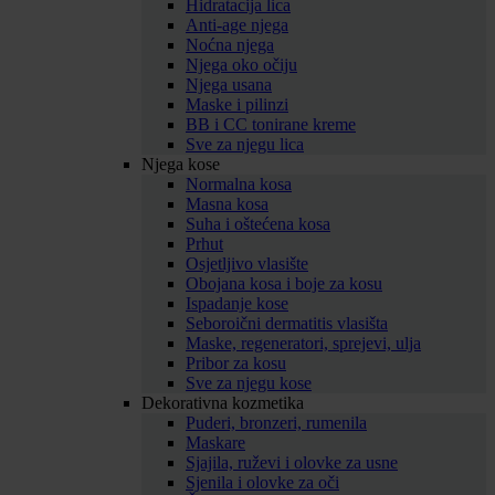
Hidratacija lica
Anti-age njega
Noćna njega
Njega oko očiju
Njega usana
Maske i pilinzi
BB i CC tonirane kreme
Sve za njegu lica
Njega kose
Normalna kosa
Masna kosa
Suha i oštećena kosa
Prhut
Osjetljivo vlasište
Obojana kosa i boje za kosu
Ispadanje kose
Seboroični dermatitis vlasišta
Maske, regeneratori, sprejevi, ulja
Pribor za kosu
Sve za njegu kose
Dekorativna kozmetika
Puderi, bronzeri, rumenila
Maskare
Sjajila, ruževi i olovke za usne
Sjenila i olovke za oči