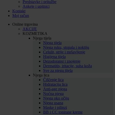
Predstavke i pritužbe
Ankete i upitnici
Kontakt
Moj račun
Online trgovina
AKCIJE
KOZMETIKA
Njega tijela
Njega tijela
Njega ruku, stopala i noktiju
Celulit, strije i mršavljenje
Higijena tijela
Dezodoransi i znojenje
Dermatitis, iritacije, suha koža
Sve za njegu tijela
Njega lica
Čišćenje lica
Hidratacija lica
Anti-age njega
Noćna njega
Njega oko očiju
Njega usana
Maske i pilinzi
BB i CC tonirane kreme