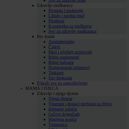
Sve za zdravlje žena
Zdravlje muškaraca
Prostata i mokrenje
Libido i spolna moć
Plodnost
Kozmetika za muškarce
Sve za zdravlje muškaraca
Bio kutak
Aromaterapija
Čajevi
Med i pčelinji proizvodi
Biljni suplementi
Biljni balzami
Homeopatski pripravci
Tinkture
Sav biokutak
Prikaži sve za samoliječenje
MAMA I DJECA
Zdravlje i njega djeteta
Njega djeteta
Vitamini i dodaci prehrani za djecu
Izbijanje zubića
Grčevi dojenčadi
Higijena nosića
Tjemenica