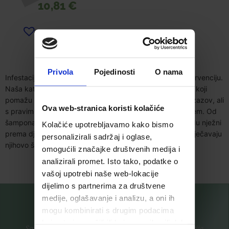
10,81
€
Dodaj u listu želja
Pročitaj više
Privola
Pojedinosti
O nama
Infestacija ušima i gnjidama zahtijeva brzu i efikasnu intervenciju.
Naša kategorija sadrži tretmane i preventivne proizvode koji
pomažu u eliminaciji ušiju i gnjida. Uši i gnjide mogu biti izazov, ali
Ova web-stranica koristi kolačiće
s pravim proizvodima možete brzo i sigurno riješiti problem. Od
šampona do sprejeva, ovi proizvodi su dizajnirani da budu nježni
Kolačiće upotrebljavamo kako bismo
prema dječjoj koži dok učinkovito uklanjaju parazite i sprječavaju
personalizirali sadržaj i oglase,
njihovo širenje.
omogućili značajke društvenih medija i
analizirali promet. Isto tako, podatke o
vašoj upotrebi naše web-lokacije
dijelimo s partnerima za društvene
medije, oglašavanje i analizu, a oni ih
mogu kombinirati s drugim podacima
koje ste im pružili ili koje su prikupili dok
Saznajte prvi za nove proizvode i ekskluzivne promocije