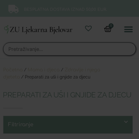
BESPLATNA DOSTAVA IZNAD 50,00 EUR.
0
Online 
Moj ra
Početna
/
Mama i djeca
/
Zdravlje i njega
djeteta
/ Preparati za uši i gnjide za djecu
PREPARATI ZA UŠI I GNJIDE ZA DJECU
Filtriranje