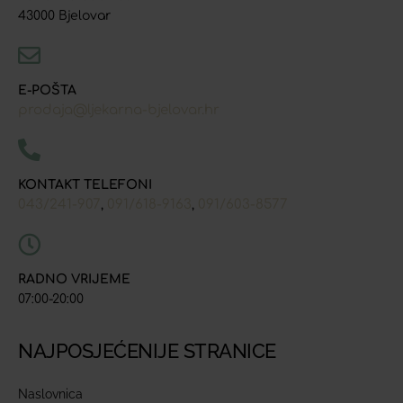
43000 Bjelovar
E-POŠTA
prodaja@ljekarna-bjelovar.hr
KONTAKT TELEFONI
043/241-907
091/618-9163
091/603-8577
,
,
RADNO VRIJEME
07:00-20:00
NAJPOSJEĆENIJE STRANICE
Naslovnica