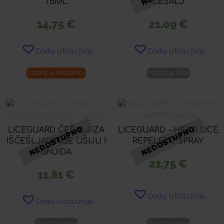
75ML
ČEŠALJ
14,75
€
21,09
€
Dodaj u listu želja
Dodaj u listu želja
Dodaj u košaricu
Pročitaj više
LICEGUARD ČEŠALJ ZA
LICEGUARD – HEAD LICE
IŠČEŠLJAVANJE UŠIJU I
REPELENT SPRAY
GNJIDA
21,75
€
11,81
€
Dodaj u listu želja
Dodaj u listu želja
Pročitaj više
Pročitaj više