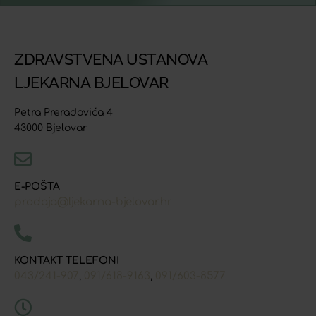
ZDRAVSTVENA USTANOVA
LJEKARNA BJELOVAR
Petra Preradovića 4
43000 Bjelovar
E-POŠTA
prodaja@ljekarna-bjelovar.hr
KONTAKT TELEFONI
043/241-907
091/618-9163
091/603-8577
,
,