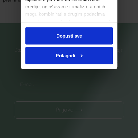
medije, oglašavanje i analizu, a oni ih
mogu kombinirati s drugim podacima
koje ste im pružili ili koje su prikupili dok
ste upotrebljavali njihove usluge.
Dopusti sve
Saznajte prvi za nove proizvode i ekskluzivne promocije
Prilagodi
Prijavite se na listu za novosti
Prijava ⟶