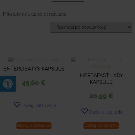
Prikazujemo 1–12 od 19 rezultata
ENTEROSATYS KAPSULE
HERBAFAST LADY
Open toolbar
49,60
€
KAPSULE
20,99
€
Dodaj u listu želja
Dodaj u listu želja
Dodaj u košaricu
Dodaj u košaricu