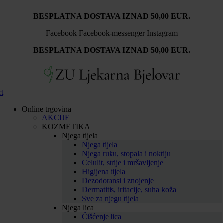
BESPLATNA DOSTAVA IZNAD 50,00 EUR.
Facebook
Facebook-messenger
Instagram
BESPLATNA DOSTAVA IZNAD 50,00 EUR.
rt
Online trgovina
AKCIJE
KOZMETIKA
Njega tijela
Njega tijela
Njega ruku, stopala i noktiju
Celulit, strije i mršavljenje
Higijena tijela
Dezodoransi i znojenje
Dermatitis, iritacije, suha koža
Sve za njegu tijela
Njega lica
Čišćenje lica