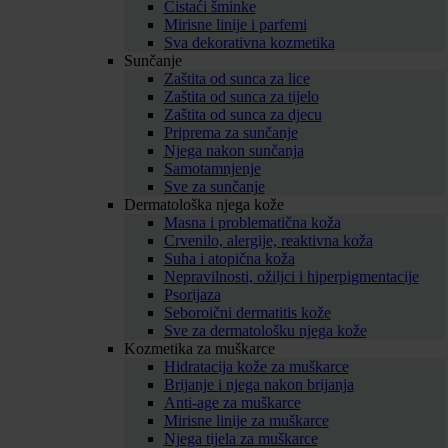
Čistaći šminke
Mirisne linije i parfemi
Sva dekorativna kozmetika
Sunčanje
Zaštita od sunca za lice
Zaštita od sunca za tijelo
Zaštita od sunca za djecu
Priprema za sunčanje
Njega nakon sunčanja
Samotamnjenje
Sve za sunčanje
Dermatološka njega kože
Masna i problematična koža
Crvenilo, alergije, reaktivna koža
Suha i atopična koža
Nepravilnosti, ožiljci i hiperpigmentacije
Psorijaza
Seboroični dermatitis kože
Sve za dermatološku njega kože
Kozmetika za muškarce
Hidratacija kože za muškarce
Brijanje i njega nakon brijanja
Anti-age za muškarce
Mirisne linije za muškarce
Njega tijela za muškarce