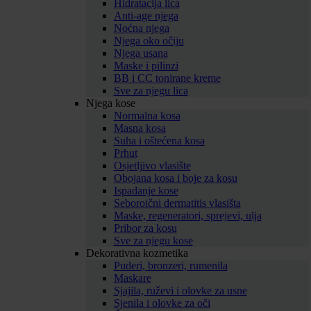
Hidratacija lica
Anti-age njega
Noćna njega
Njega oko očiju
Njega usana
Maske i pilinzi
BB i CC tonirane kreme
Sve za njegu lica
Njega kose
Normalna kosa
Masna kosa
Suha i oštećena kosa
Prhut
Osjetljivo vlasište
Obojana kosa i boje za kosu
Ispadanje kose
Seboroični dermatitis vlasišta
Maske, regeneratori, sprejevi, ulja
Pribor za kosu
Sve za njegu kose
Dekorativna kozmetika
Puderi, bronzeri, rumenila
Maskare
Sjajila, ruževi i olovke za usne
Sjenila i olovke za oči