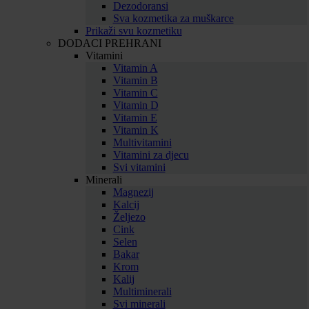
Dezodoransi
Sva kozmetika za muškarce
Prikaži svu kozmetiku
DODACI PREHRANI
Vitamini
Vitamin A
Vitamin B
Vitamin C
Vitamin D
Vitamin E
Vitamin K
Multivitamini
Vitamini za djecu
Svi vitamini
Minerali
Magnezij
Kalcij
Željezo
Cink
Selen
Bakar
Krom
Kalij
Multiminerali
Svi minerali