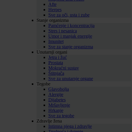
Afte
Herpes
Sve za oči, usta i zube
Stanje organizma
Pamćenje i koncentracija
Stres i nesanica
Umor i manjak energije
Imunitet
Sve za stanje organizma
Unutarnji organi
Jetra i žuć
Prostata
Mokraćni sustav
Štitnjača
Sve za unutarnje organe
Tegobe
Glavobolja
Alergije
Dijabetes
Mršavljenje
Hrkanje
Sve za tegobe
Zdravlje žena
Intimna njega i zdravlje
Trudnoća i dojenje