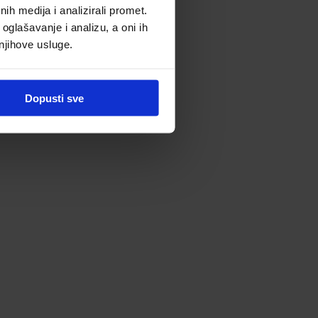
h medija i analizirali promet.
oglašavanje i analizu, a oni ih
 njihove usluge.
Dopusti sve