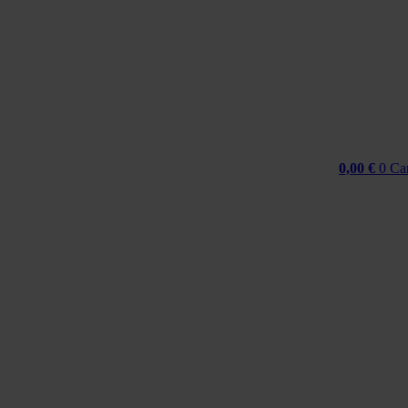
Idi
na
sadržaj
0,00
€
0
Ca