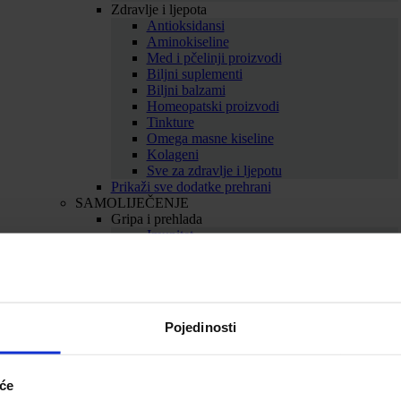
Zdravlje i ljepota
Antioksidansi
Aminokiseline
Med i pčelinji proizvodi
Biljni suplementi
Biljni balzami
Homeopatski proizvodi
Tinkture
Omega masne kiseline
Kolageni
Sve za zdravlje i ljepotu
Prikaži sve dodatke prehrani
SAMOLIJEČENJE
Gripa i prehlada
Imunitet
Bolno grlo i kašalj
Nos i dišni putevi
Uho
Sve za gripu i prehladu
Srce i krvne žile
Pojedinosti
Srce
Cirkulacija
Kolesterol
Proširene vene
iće
Hemeroidi