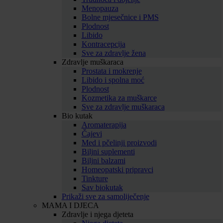
Menopauza
Bolne mjesečnice i PMS
Plodnost
Libido
Kontracepcija
Sve za zdravlje žena
Zdravlje muškaraca
Prostata i mokrenje
Libido i spolna moć
Plodnost
Kozmetika za muškarce
Sve za zdravlje muškaraca
Bio kutak
Aromaterapija
Čajevi
Med i pčelinji proizvodi
Biljni suplementi
Biljni balzami
Homeopatski pripravci
Tinkture
Sav biokutak
Prikaži sve za samoliječenje
MAMA I DJECA
Zdravlje i njega djeteta