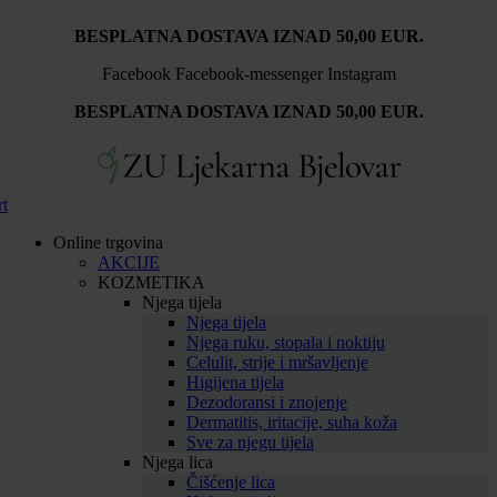
Idi
BESPLATNA DOSTAVA IZNAD 50,00 EUR.
na
sadržaj
Facebook
Facebook-messenger
Instagram
BESPLATNA DOSTAVA IZNAD 50,00 EUR.
rt
Online trgovina
AKCIJE
KOZMETIKA
Njega tijela
Njega tijela
Njega ruku, stopala i noktiju
Celulit, strije i mršavljenje
Higijena tijela
Dezodoransi i znojenje
Dermatitis, iritacije, suha koža
Sve za njegu tijela
Njega lica
Čišćenje lica