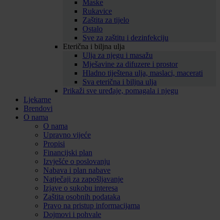
Maske
Rukavice
Zaštita za tijelo
Ostalo
Sve za zaštitu i dezinfekciju
Eterična i biljna ulja
Ulja za njegu i masažu
Mješavine za difuzere i prostor
Hladno tiještena ulja, maslaci, macerati
Sva eterična i biljna ulja
Prikaži sve uređaje, pomagala i njegu
Ljekarne
Brendovi
O nama
O nama
Upravno vijeće
Propisi
Financijski plan
Izvješće o poslovanju
Nabava i plan nabave
Natječaji za zapošljavanje
Izjave o sukobu interesa
Zaštita osobnih podataka
Pravo na pristup informacijama
Dojmovi i pohvale