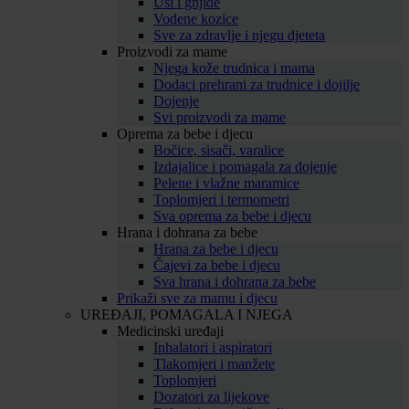
Uši i gnjide
Vodene kozice
Sve za zdravlje i njegu djeteta
Proizvodi za mame
Njega kože trudnica i mama
Dodaci prehrani za trudnice i dojilje
Dojenje
Svi proizvodi za mame
Oprema za bebe i djecu
Bočice, sisači, varalice
Izdajalice i pomagala za dojenje
Pelene i vlažne maramice
Toplomjeri i termometri
Sva oprema za bebe i djecu
Hrana i dohrana za bebe
Hrana za bebe i djecu
Čajevi za bebe i djecu
Sva hrana i dohrana za bebe
Prikaži sve za mamu i djecu
UREĐAJI, POMAGALA I NJEGA
Medicinski uređaji
Inhalatori i aspiratori
Tlakomjeri i manžete
Toplomjeri
Dozatori za lijekove