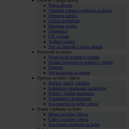
Zdravlje i njega djeteta
Njega djeteta
Vitamini i dodaci prehrani za djecu
Izbijanje zubića
Grčevi dojenčadi
Higijena nosića
Tjemenica
Uši i gnjide
Vodene kozice
Sve za zdravlje i njegu djeteta
Proizvodi za mame
Njega kože trudnica i mama
Dodaci prehrani za trudnice i dojilje
Dojenje
Svi proizvodi za mame
Oprema za bebe i djecu
Bočice, sisači, varalice
Izdajalice i pomagala za dojenje
Pelene i vlažne maramice
Toplomjeri i termometri
Sva oprema za bebe i djecu
Hrana i dohrana za bebe
Hrana za bebe i djecu
Čajevi za bebe i djecu
Sva hrana i dohrana za bebe