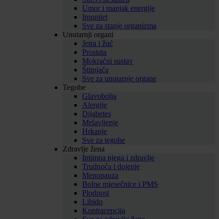
Umor i manjak energije
Imunitet
Sve za stanje organizma
Unutarnji organi
Jetra i žuć
Prostata
Mokraćni sustav
Štitnjača
Sve za unutarnje organe
Tegobe
Glavobolja
Alergije
Dijabetes
Mršavljenje
Hrkanje
Sve za tegobe
Zdravlje žena
Intimna njega i zdravlje
Trudnoća i dojenje
Menopauza
Bolne mjesečnice i PMS
Plodnost
Libido
Kontracepcija