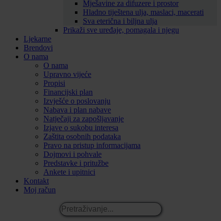
Mješavine za difuzere i prostor
Hladno tiještena ulja, maslaci, macerati
Sva eterična i biljna ulja
Prikaži sve uređaje, pomagala i njegu
Ljekarne
Brendovi
O nama
O nama
Upravno vijeće
Propisi
Financijski plan
Izvješće o poslovanju
Nabava i plan nabave
Natječaji za zapošljavanje
Izjave o sukobu interesa
Zaštita osobnih podataka
Pravo na pristup informacijama
Dojmovi i pohvale
Predstavke i pritužbe
Ankete i upitnici
Kontakt
Moj račun
Pretraživanje...