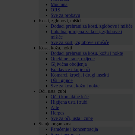
Mučnina
ORS
Sve za probavu
Kosti, zglobovi, mišići
Dodaci prehrani za kosti, zglobove i mišiće
Lokalna primjena za kosti, zglobove i
mišiće
Sve za kosti, zglobove i mišiće
Kosa, koža, nokti
Dodaci prehrani za kosu, kožu i nokte
Opekline, rane, ozljede
Gljivična oboljenja
Bradavice i kurje oči
Komarci, krpelji i drugi insekti
Uši i gnjide
Sve za kosu, kožu i nokte
Oči, usta, zubi
Oči i kontaktne leće
Higijena usta i zubi
Afte
Herpes
Sve za oči, usta i zube
Stanje organizma
Pamćenje i koncentracija
Stres i nesanica