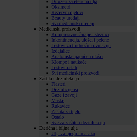
Difuzeri za eterična ulja
Oksimetri
Rezervni djelovi
Beauty uređaji
Svi medicinski uređaji
Medicinski proizvodi
Kompresivne čarape i steznici
Inkontinencija, ulošci i pelene
Testovi za trudnoću i ovulaciju
Izdajalice
Anatomske papuče i ulošci
Klompe i natikače
Testovi-ostali
Svi medicinski proizvodi
Zaštita i dezinfekcija
Flasteri
Dezinficijensi
Gaze i zavoji
Maske
Rukavice
Zaštita za tijelo
Ostalo
Sve za zaštitu i dezinfekciju
Eterična i biljna ulja
Ulja za njegu i masažu