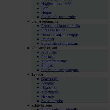
Higijena usta i zubi
Afte
Herpes
Sve za oči, usta i zube
Stanje organizma
Pamćenje i koncentracija
Stres i nesanica
Umor i manjak energije
Imunitet
Sve za stanje organizma
Unutarnji organi
Jetra i žuć
Prostata
Mokraćni sustav
Štitnjača
Sve za unutarnje organe
Tegobe
Glavobolja
Alergije
Dijabetes
Mršavljenje
Hrkanje
Sve za tegobe
Zdravlje žena
Intimna njega i zdravlje