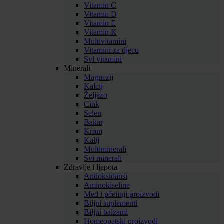
Vitamin C
Vitamin D
Vitamin E
Vitamin K
Multivitamini
Vitamini za djecu
Svi vitamini
Minerali
Magnezij
Kalcij
Željezo
Cink
Selen
Bakar
Krom
Kalij
Multiminerali
Svi minerali
Zdravlje i ljepota
Antioksidansi
Aminokiseline
Med i pčelinji proizvodi
Biljni suplementi
Biljni balzami
Homeopatski proizvodi