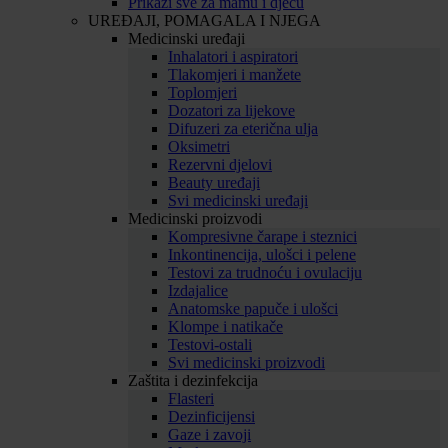
Prikaži sve za mamu i djecu
UREĐAJI, POMAGALA I NJEGA
Medicinski uređaji
Inhalatori i aspiratori
Tlakomjeri i manžete
Toplomjeri
Dozatori za lijekove
Difuzeri za eterična ulja
Oksimetri
Rezervni djelovi
Beauty uređaji
Svi medicinski uređaji
Medicinski proizvodi
Kompresivne čarape i steznici
Inkontinencija, ulošci i pelene
Testovi za trudnoću i ovulaciju
Izdajalice
Anatomske papuče i ulošci
Klompe i natikače
Testovi-ostali
Svi medicinski proizvodi
Zaštita i dezinfekcija
Flasteri
Dezinficijensi
Gaze i zavoji