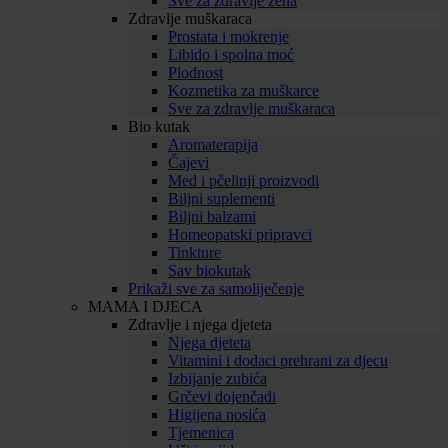
Sve za zdravlje žena
Zdravlje muškaraca
Prostata i mokrenje
Libido i spolna moć
Plodnost
Kozmetika za muškarce
Sve za zdravlje muškaraca
Bio kutak
Aromaterapija
Čajevi
Med i pčelinji proizvodi
Biljni suplementi
Biljni balzami
Homeopatski pripravci
Tinkture
Sav biokutak
Prikaži sve za samoliječenje
MAMA I DJECA
Zdravlje i njega djeteta
Njega djeteta
Vitamini i dodaci prehrani za djecu
Izbijanje zubića
Grčevi dojenčadi
Higijena nosića
Tjemenica