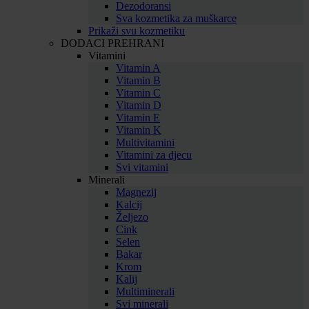
Dezodoransi
Sva kozmetika za muškarce
Prikaži svu kozmetiku
DODACI PREHRANI
Vitamini
Vitamin A
Vitamin B
Vitamin C
Vitamin D
Vitamin E
Vitamin K
Multivitamini
Vitamini za djecu
Svi vitamini
Minerali
Magnezij
Kalcij
Željezo
Cink
Selen
Bakar
Krom
Kalij
Multiminerali
Svi minerali