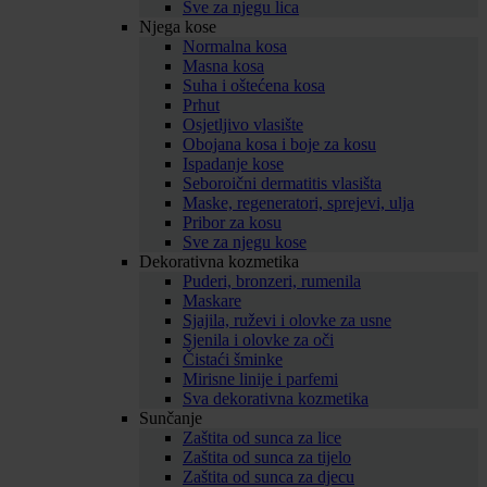
Sve za njegu lica
Njega kose
Normalna kosa
Masna kosa
Suha i oštećena kosa
Prhut
Osjetljivo vlasište
Obojana kosa i boje za kosu
Ispadanje kose
Seboroični dermatitis vlasišta
Maske, regeneratori, sprejevi, ulja
Pribor za kosu
Sve za njegu kose
Dekorativna kozmetika
Puderi, bronzeri, rumenila
Maskare
Sjajila, ruževi i olovke za usne
Sjenila i olovke za oči
Čistaći šminke
Mirisne linije i parfemi
Sva dekorativna kozmetika
Sunčanje
Zaštita od sunca za lice
Zaštita od sunca za tijelo
Zaštita od sunca za djecu