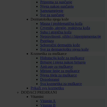
Priprema za sunčanje
Njega nakon sunčanja
Samotamnjenje
Sve za sunčanje
Dermatološka njega kože
Masna i problematična koža
Crvenilo, alergije, reaktivna koža
Suha i atopična koža
Nepravilnosti, ožiljci i hiperpigmentacije
Psorijaza
Seboroični dermatitis kože
Sve za dermatološku njega kože
Kozmetika za muškarce
Hidratacija kože za muškarce
Brijanje i njega nakon brijanja
Anti-age za muškarce
Mirisne linije za muškarce
Njega tijela za muškarce
Dezodoransi
Sva kozmetika za muškarce
Prikaži svu kozmetiku
DODACI PREHRANI
Vitamini
Vitamin A
Vitamin B