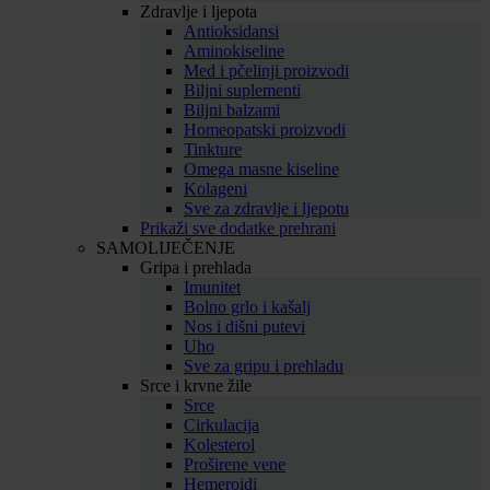
Zdravlje i ljepota
Antioksidansi
Aminokiseline
Med i pčelinji proizvodi
Biljni suplementi
Biljni balzami
Homeopatski proizvodi
Tinkture
Omega masne kiseline
Kolageni
Sve za zdravlje i ljepotu
Prikaži sve dodatke prehrani
SAMOLIJEČENJE
Gripa i prehlada
Imunitet
Bolno grlo i kašalj
Nos i dišni putevi
Uho
Sve za gripu i prehladu
Srce i krvne žile
Srce
Cirkulacija
Kolesterol
Proširene vene
Hemeroidi