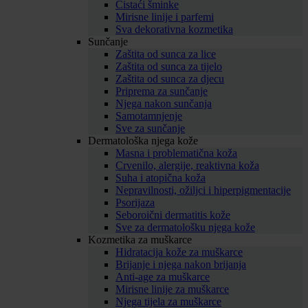
Čistaći šminke
Mirisne linije i parfemi
Sva dekorativna kozmetika
Sunčanje
Zaštita od sunca za lice
Zaštita od sunca za tijelo
Zaštita od sunca za djecu
Priprema za sunčanje
Njega nakon sunčanja
Samotamnjenje
Sve za sunčanje
Dermatološka njega kože
Masna i problematična koža
Crvenilo, alergije, reaktivna koža
Suha i atopična koža
Nepravilnosti, ožiljci i hiperpigmentacije
Psorijaza
Seboroični dermatitis kože
Sve za dermatološku njega kože
Kozmetika za muškarce
Hidratacija kože za muškarce
Brijanje i njega nakon brijanja
Anti-age za muškarce
Mirisne linije za muškarce
Njega tijela za muškarce