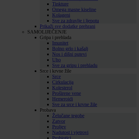
Tinkture
Omega masne kiseline
Kolageni
Sve za zdravlje i ljepotu
Prikaži sve dodatke prehrani
SAMOLIJEČENJE
Gripa i prehlada
Imunitet
Bolno grlo i kašalj
Nos i dišni putevi
Uho
Sve za gripu i prehladu
Srce i krvne žile
Srce
Cirkulacija
Kolesterol
Proširene vene
Hemeroidi
Sve za srce i krvne žile
Probava
Želučane tegobe
Zatvor
Proljev
Nadutost i vjetrovi
Probiotici