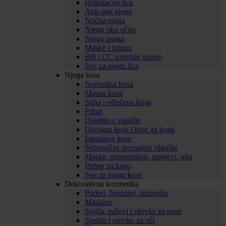
Hidratacija lica
Anti-age njega
Noćna njega
Njega oko očiju
Njega usana
Maske i pilinzi
BB i CC tonirane kreme
Sve za njegu lica
Njega kose
Normalna kosa
Masna kosa
Suha i oštećena kosa
Prhut
Osjetljivo vlasište
Obojana kosa i boje za kosu
Ispadanje kose
Seboroični dermatitis vlasišta
Maske, regeneratori, sprejevi, ulja
Pribor za kosu
Sve za njegu kose
Dekorativna kozmetika
Puderi, bronzeri, rumenila
Maskare
Sjajila, ruževi i olovke za usne
Sjenila i olovke za oči