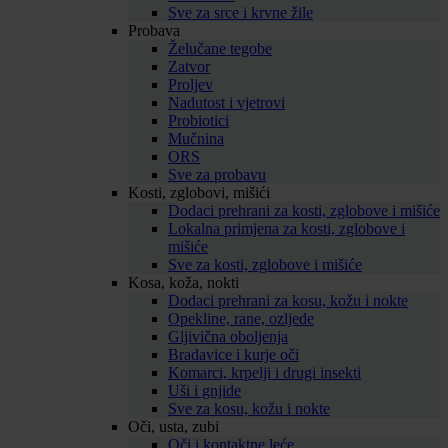
Sve za srce i krvne žile
Probava
Želučane tegobe
Zatvor
Proljev
Nadutost i vjetrovi
Probiotici
Mučnina
ORS
Sve za probavu
Kosti, zglobovi, mišići
Dodaci prehrani za kosti, zglobove i mišiće
Lokalna primjena za kosti, zglobove i
mišiće
Sve za kosti, zglobove i mišiće
Kosa, koža, nokti
Dodaci prehrani za kosu, kožu i nokte
Opekline, rane, ozljede
Gljivična oboljenja
Bradavice i kurje oči
Komarci, krpelji i drugi insekti
Uši i gnjide
Sve za kosu, kožu i nokte
Oči, usta, zubi
Oči i kontaktne leće