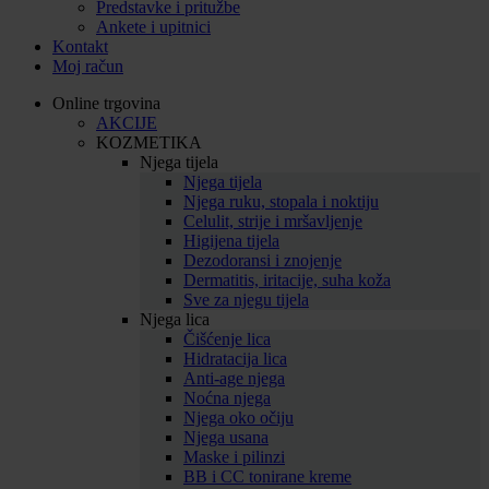
Predstavke i pritužbe
Ankete i upitnici
Kontakt
Moj račun
Online trgovina
AKCIJE
KOZMETIKA
Njega tijela
Njega tijela
Njega ruku, stopala i noktiju
Celulit, strije i mršavljenje
Higijena tijela
Dezodoransi i znojenje
Dermatitis, iritacije, suha koža
Sve za njegu tijela
Njega lica
Čišćenje lica
Hidratacija lica
Anti-age njega
Noćna njega
Njega oko očiju
Njega usana
Maske i pilinzi
BB i CC tonirane kreme