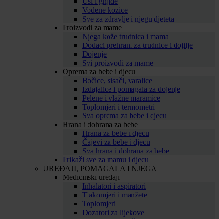
Uši i gnjide
Vodene kozice
Sve za zdravlje i njegu djeteta
Proizvodi za mame
Njega kože trudnica i mama
Dodaci prehrani za trudnice i dojilje
Dojenje
Svi proizvodi za mame
Oprema za bebe i djecu
Bočice, sisači, varalice
Izdajalice i pomagala za dojenje
Pelene i vlažne maramice
Toplomjeri i termometri
Sva oprema za bebe i djecu
Hrana i dohrana za bebe
Hrana za bebe i djecu
Čajevi za bebe i djecu
Sva hrana i dohrana za bebe
Prikaži sve za mamu i djecu
UREĐAJI, POMAGALA I NJEGA
Medicinski uređaji
Inhalatori i aspiratori
Tlakomjeri i manžete
Toplomjeri
Dozatori za lijekove