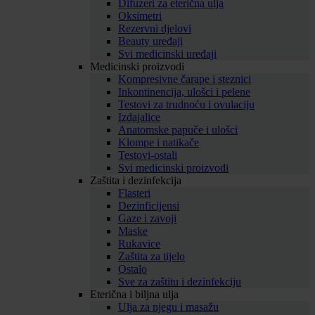
Difuzeri za eterična ulja
Oksimetri
Rezervni djelovi
Beauty uređaji
Svi medicinski uređaji
Medicinski proizvodi
Kompresivne čarape i steznici
Inkontinencija, ulošci i pelene
Testovi za trudnoću i ovulaciju
Izdajalice
Anatomske papuče i ulošci
Klompe i natikače
Testovi-ostali
Svi medicinski proizvodi
Zaštita i dezinfekcija
Flasteri
Dezinficijensi
Gaze i zavoji
Maske
Rukavice
Zaštita za tijelo
Ostalo
Sve za zaštitu i dezinfekciju
Eterična i biljna ulja
Ulja za njegu i masažu