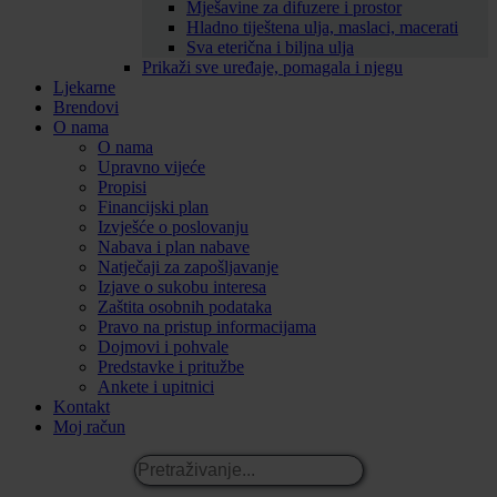
Mješavine za difuzere i prostor
Hladno tiještena ulja, maslaci, macerati
Sva eterična i biljna ulja
Prikaži sve uređaje, pomagala i njegu
Ljekarne
Brendovi
O nama
O nama
Upravno vijeće
Propisi
Financijski plan
Izvješće o poslovanju
Nabava i plan nabave
Natječaji za zapošljavanje
Izjave o sukobu interesa
Zaštita osobnih podataka
Pravo na pristup informacijama
Dojmovi i pohvale
Predstavke i pritužbe
Ankete i upitnici
Kontakt
Moj račun
Pretraživanje...