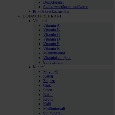
Dezodoransi
Sva kozmetika za muškarce
Prikaži svu kozmetiku
DODACI PREHRANI
Vitamini
Vitamin A
Vitamin B
Vitamin C
Vitamin D
Vitamin E
Vitamin K
Multivitamini
Vitamini za djecu
Svi vitamini
Minerali
Magnezij
Kalcij
Željezo
Cink
Selen
Bakar
Krom
Kalij
Multiminerali
Svi minerali