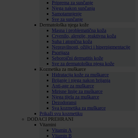
Priprema za sunčanje
Njega nakon sunčanja
Samotamnjenje
Sve za sunčanje
Dermatološka njega kože
Masna i problematična koža
Crvenilo, alergije, reaktivna koža
Suha i atopična koža
Nepravilnosti, ožiljci i hiperpigmentacije
Psorijaza
Seboroični dermatitis kože
Sve za dermatološku njega kože
Kozmetika za muškarce
Hidratacija kože za muškarce
Brijanje i njega nakon brijanja
Anti-age za muškarce
Mirisne linije za muškarce
Njega tijela za muškarce
Dezodoransi
Sva kozmetika za muškarce
Prikaži svu kozmetiku
DODACI PREHRANI
Vitamini
Vitamin A
Vitamin B