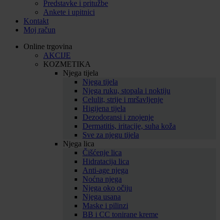
Predstavke i pritužbe
Ankete i upitnici
Kontakt
Moj račun
Online trgovina
AKCIJE
KOZMETIKA
Njega tijela
Njega tijela
Njega ruku, stopala i noktiju
Celulit, strije i mršavljenje
Higijena tijela
Dezodoransi i znojenje
Dermatitis, iritacije, suha koža
Sve za njegu tijela
Njega lica
Čišćenje lica
Hidratacija lica
Anti-age njega
Noćna njega
Njega oko očiju
Njega usana
Maske i pilinzi
BB i CC tonirane kreme