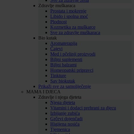
Sve za zdravlje žena
Zdravlje muškaraca
Prostata i mokrenje
Libido i spolna moć
Plodnost
Kozmetika za muškarce
Sve za zdravlje muškaraca
Bio kutak
Aromaterapija
Čajevi
Med i pčelinji proizvodi
Biljni suplementi
Biljni balzami
Homeopatski pripravci
Tinkture
Sav biokutak
Prikaži sve za samoliječenje
MAMA I DJECA
Zdravlje i njega djeteta
Njega djeteta
Vitamini i dodaci prehrani za djecu
Izbijanje zubića
Grčevi dojenčadi
Higijena nosića
Tjemenica