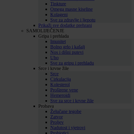
Tinkture
Omega masne kiseline
Kolageni
Sve za zdravlje i ljepotu
Prikaži sve dodatke prehrani
SAMOLIJEČENJE
Gripa i prehlada
Imunitet
Bolno grlo i kašalj
Nos i dišni putevi
Uho
Sve za gripu i prehladu
Srce i krvne žile
Srce
Cirkulacija
Kolesterol
Proširene vene
Hemeroidi
Sve za srce i krvne žile
Probava
Želučane tegobe
Zatvor
Proljev
Nadutost i vjetrovi
Probiotici