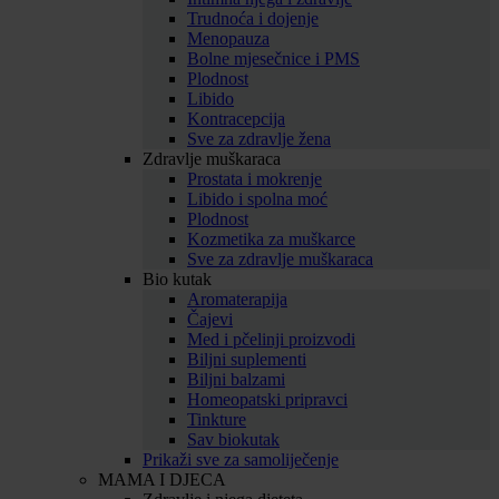
Trudnoća i dojenje
Menopauza
Bolne mjesečnice i PMS
Plodnost
Libido
Kontracepcija
Sve za zdravlje žena
Zdravlje muškaraca
Prostata i mokrenje
Libido i spolna moć
Plodnost
Kozmetika za muškarce
Sve za zdravlje muškaraca
Bio kutak
Aromaterapija
Čajevi
Med i pčelinji proizvodi
Biljni suplementi
Biljni balzami
Homeopatski pripravci
Tinkture
Sav biokutak
Prikaži sve za samoliječenje
MAMA I DJECA