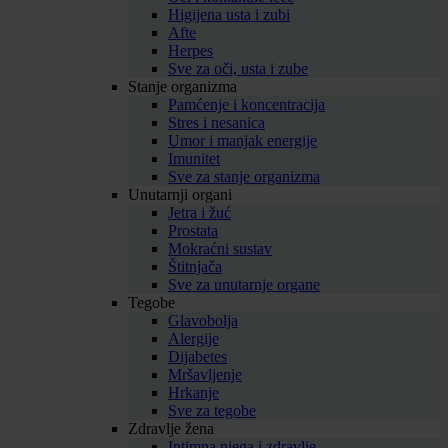
Higijena usta i zubi
Afte
Herpes
Sve za oči, usta i zube
Stanje organizma
Pamćenje i koncentracija
Stres i nesanica
Umor i manjak energije
Imunitet
Sve za stanje organizma
Unutarnji organi
Jetra i žuć
Prostata
Mokraćni sustav
Štitnjača
Sve za unutarnje organe
Tegobe
Glavobolja
Alergije
Dijabetes
Mršavljenje
Hrkanje
Sve za tegobe
Zdravlje žena
Intimna njega i zdravlje