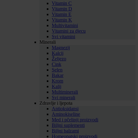
Vitamin C
Vitamin D
Vitamin E
Vitamin K
Multivitamini
Vitamini za djecu
Svi vitamini
Minerali
Magnezij
Kalcij
Željezo
Cink
Selen
Bakar
Krom
Kalij
Multiminerali
Svi minerali
Zdravlje i ljepota
Antioksidansi
Aminokiseline
Med i pčelinji proizvodi
Biljni suplementi
Biljni balzami
Homeopatski proizvodi