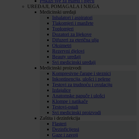
Prikaži sve za mamu i djecu
UREĐAJI, POMAGALA I NJEGA
Medicinski uređaji
Inhalatori i aspiratori
Tlakomjeri i manžete
Toplomjeri
Dozatori za lijekove
Difuzeri za eterična ulja
Oksimetri
Rezervni djelovi
Beauty uređaji
Svi medicinski uređaji
Medicinski proizvodi
Kompresivne čarape i steznici
Inkontinencija, ulošci i pelene
Testovi za trudnoću i ovulaciju
Izdajalice
Anatomske papuče i ulošci
Klompe i natikače
Testovi-ostali
Svi medicinski proizvodi
Zaštita i dezinfekcija
Flasteri
Dezinficijensi
Gaze i zavoji