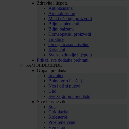
Zdravlje i ljepota
Antioksidansi
Aminokiseline
Med i pčelinji proizvodi
Biljni suplementi
Biljni balzami
Homeopatski proizvodi
Tinkture
Omega masne kiseline
Kolageni
Sve za zdravlje i ljepotu
Prikaži sve dodatke prehrani
SAMOLIJEČENJE
Gripa i prehlada
Imunitet
Bolno grlo i kašalj
Nos i dišni putevi
Uho
Sve za gripu i prehladu
Srce i krvne žile
Srce
Cirkulacija
Kolesterol
Proširene vene
Hemeroidi