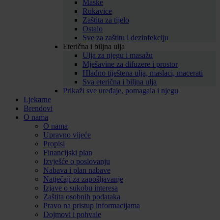
Maske
Rukavice
Zaštita za tijelo
Ostalo
Sve za zaštitu i dezinfekciju
Eterična i biljna ulja
Ulja za njegu i masažu
Mješavine za difuzere i prostor
Hladno tiještena ulja, maslaci, macerati
Sva eterična i biljna ulja
Prikaži sve uređaje, pomagala i njegu
Ljekarne
Brendovi
O nama
O nama
Upravno vijeće
Propisi
Financijski plan
Izvješće o poslovanju
Nabava i plan nabave
Natječaji za zapošljavanje
Izjave o sukobu interesa
Zaštita osobnih podataka
Pravo na pristup informacijama
Dojmovi i pohvale