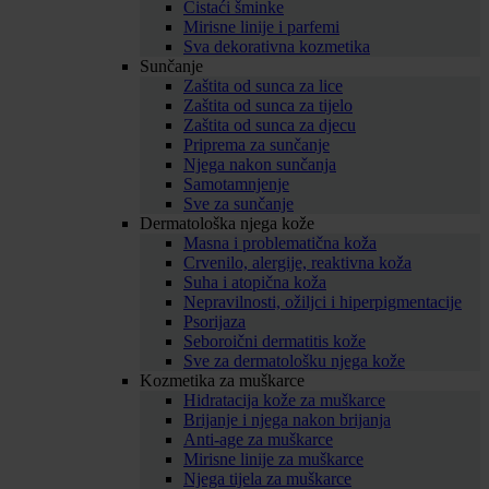
Čistaći šminke
Mirisne linije i parfemi
Sva dekorativna kozmetika
Sunčanje
Zaštita od sunca za lice
Zaštita od sunca za tijelo
Zaštita od sunca za djecu
Priprema za sunčanje
Njega nakon sunčanja
Samotamnjenje
Sve za sunčanje
Dermatološka njega kože
Masna i problematična koža
Crvenilo, alergije, reaktivna koža
Suha i atopična koža
Nepravilnosti, ožiljci i hiperpigmentacije
Psorijaza
Seboroični dermatitis kože
Sve za dermatološku njega kože
Kozmetika za muškarce
Hidratacija kože za muškarce
Brijanje i njega nakon brijanja
Anti-age za muškarce
Mirisne linije za muškarce
Njega tijela za muškarce