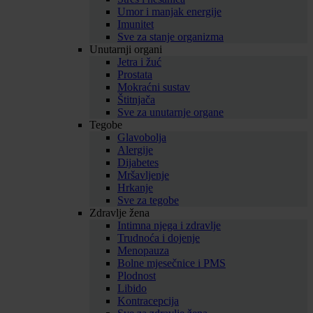
Umor i manjak energije
Imunitet
Sve za stanje organizma
Unutarnji organi
Jetra i žuć
Prostata
Mokraćni sustav
Štitnjača
Sve za unutarnje organe
Tegobe
Glavobolja
Alergije
Dijabetes
Mršavljenje
Hrkanje
Sve za tegobe
Zdravlje žena
Intimna njega i zdravlje
Trudnoća i dojenje
Menopauza
Bolne mjesečnice i PMS
Plodnost
Libido
Kontracepcija