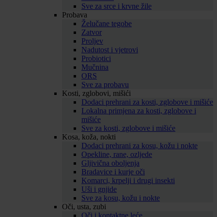
Sve za srce i krvne žile
Probava
Želučane tegobe
Zatvor
Proljev
Nadutost i vjetrovi
Probiotici
Mučnina
ORS
Sve za probavu
Kosti, zglobovi, mišići
Dodaci prehrani za kosti, zglobove i mišiće
Lokalna primjena za kosti, zglobove i
mišiće
Sve za kosti, zglobove i mišiće
Kosa, koža, nokti
Dodaci prehrani za kosu, kožu i nokte
Opekline, rane, ozljede
Gljivična oboljenja
Bradavice i kurje oči
Komarci, krpelji i drugi insekti
Uši i gnjide
Sve za kosu, kožu i nokte
Oči, usta, zubi
Oči i kontaktne leće