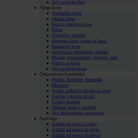
Sve za njegu lica
Njega kose
Normalna kosa
Masna kosa
Suha i oštećena kosa
Prhut
Osjetljivo vlasište
Obojana kosa i boje za kosu
Ispadanje kose
Seboroični dermatitis vlasišta
Maske, regeneratori, sprejevi, ulja
Pribor za kosu
Sve za njegu kose
Dekorativna kozmetika
Puderi, bronzeri, rumenila
Maskare
Sjajila, ruževi i olovke za usne
Sjenila i olovke za oči
Čistaći šminke
Mirisne linije i parfemi
Sva dekorativna kozmetika
Sunčanje
Zaštita od sunca za lice
Zaštita od sunca za tijelo
Zaštita od sunca za djecu