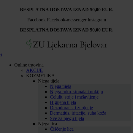
Idi
BESPLATNA DOSTAVA IZNAD 50,00 EUR.
na
sadržaj
Facebook
Facebook-messenger
Instagram
BESPLATNA DOSTAVA IZNAD 50,00 EUR.
rt
Online trgovina
AKCIJE
KOZMETIKA
Njega tijela
Njega tijela
Njega ruku, stopala i noktiju
Celulit, strije i mršavljenje
Higijena tijela
Dezodoransi i znojenje
Dermatitis, iritacije, suha koža
Sve za njegu tijela
Njega lica
Čišćenje lica