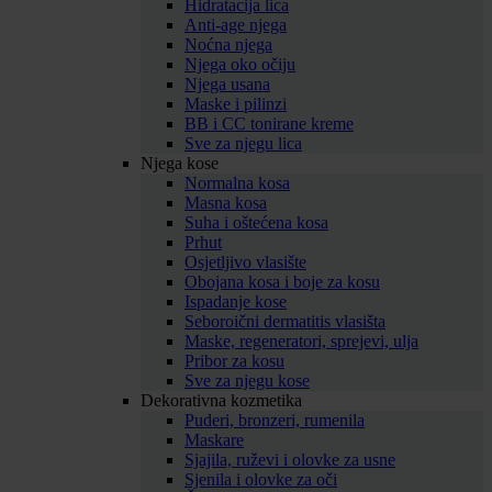
Hidratacija lica
Anti-age njega
Noćna njega
Njega oko očiju
Njega usana
Maske i pilinzi
BB i CC tonirane kreme
Sve za njegu lica
Njega kose
Normalna kosa
Masna kosa
Suha i oštećena kosa
Prhut
Osjetljivo vlasište
Obojana kosa i boje za kosu
Ispadanje kose
Seboroični dermatitis vlasišta
Maske, regeneratori, sprejevi, ulja
Pribor za kosu
Sve za njegu kose
Dekorativna kozmetika
Puderi, bronzeri, rumenila
Maskare
Sjajila, ruževi i olovke za usne
Sjenila i olovke za oči