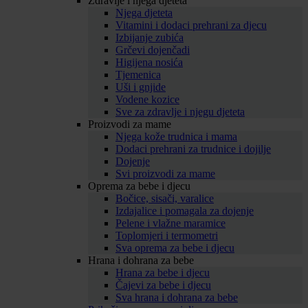
Zdravlje i njega djeteta
Njega djeteta
Vitamini i dodaci prehrani za djecu
Izbijanje zubića
Grčevi dojenčadi
Higijena nosića
Tjemenica
Uši i gnjide
Vodene kozice
Sve za zdravlje i njegu djeteta
Proizvodi za mame
Njega kože trudnica i mama
Dodaci prehrani za trudnice i dojilje
Dojenje
Svi proizvodi za mame
Oprema za bebe i djecu
Bočice, sisači, varalice
Izdajalice i pomagala za dojenje
Pelene i vlažne maramice
Toplomjeri i termometri
Sva oprema za bebe i djecu
Hrana i dohrana za bebe
Hrana za bebe i djecu
Čajevi za bebe i djecu
Sva hrana i dohrana za bebe