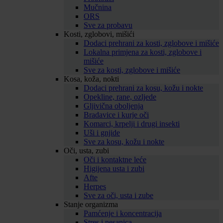
Mučnina
ORS
Sve za probavu
Kosti, zglobovi, mišići
Dodaci prehrani za kosti, zglobove i mišiće
Lokalna primjena za kosti, zglobove i
mišiće
Sve za kosti, zglobove i mišiće
Kosa, koža, nokti
Dodaci prehrani za kosu, kožu i nokte
Opekline, rane, ozljede
Gljivična oboljenja
Bradavice i kurje oči
Komarci, krpelji i drugi insekti
Uši i gnjide
Sve za kosu, kožu i nokte
Oči, usta, zubi
Oči i kontaktne leće
Higijena usta i zubi
Afte
Herpes
Sve za oči, usta i zube
Stanje organizma
Pamćenje i koncentracija
Stres i nesanica