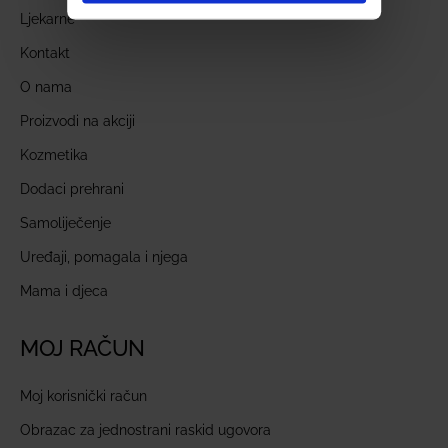
Ljekarne
Kontakt
O nama
Proizvodi na akciji
Kozmetika
Dodaci prehrani
Samoliječenje
Uređaji, pomagala i njega
Mama i djeca
MOJ RAČUN
Moj korisnički račun
Obrazac za jednostrani raskid ugovora