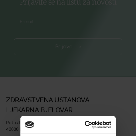
Prijavite se na listu za novosti
Prijava ⟶
ZDRAVSTVENA USTANOVA
LJEKARNA BJELOVAR
Petra Preradovića 4
43000 Bjelovar