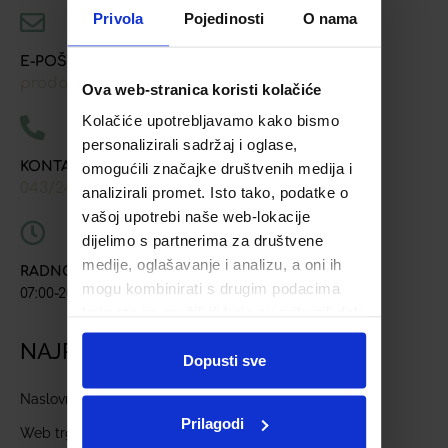
Privola
Pojedinosti
O nama
E-POŠTA
prodaja@ljekarna-bjelovar.hr
Ova web-stranica koristi kolačiće
Kolačiće upotrebljavamo kako bismo
personalizirali sadržaj i oglase,
KONTAKT TELEFONI
omogućili značajke društvenih medija i
043/241-907
091/618-9163
091/603-8577
,
,
analizirali promet. Isto tako, podatke o
vašoj upotrebi naše web-lokacije
dijelimo s partnerima za društvene
medije, oglašavanje i analizu, a oni ih
RADNO VRIJEME
mogu kombinirati s drugim podacima
07:00-20:00
koje ste im pružili ili koje su prikupili dok
ste upotrebljavali njihove usluge.
NAJPOSJEĆENIJE STRANICE
Dopusti sve
Naslovnica
Prilagodi
Web trgovina