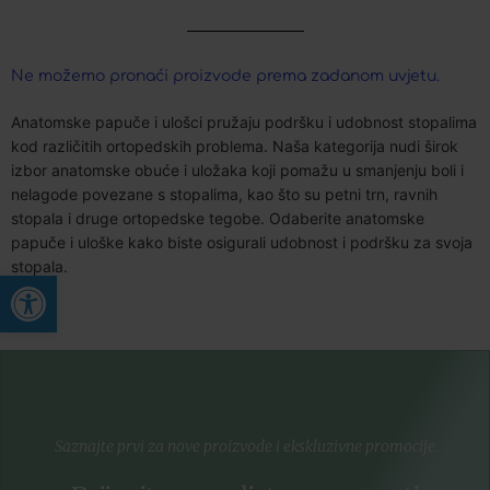
Ne možemo pronaći proizvode prema zadanom uvjetu.
Anatomske papuče i ulošci pružaju podršku i udobnost stopalima
kod različitih ortopedskih problema. Naša kategorija nudi širok
izbor anatomske obuće i uložaka koji pomažu u smanjenju boli i
nelagode povezane s stopalima, kao što su petni trn, ravnih
stopala i druge ortopedske tegobe. Odaberite anatomske
papuče i uloške kako biste osigurali udobnost i podršku za svoja
stopala.
Open toolbar
Saznajte prvi za nove proizvode i ekskluzivne promocije