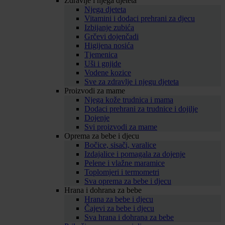
Zdravlje i njega djeteta
Njega djeteta
Vitamini i dodaci prehrani za djecu
Izbijanje zubića
Grčevi dojenčadi
Higijena nosića
Tjemenica
Uši i gnjide
Vodene kozice
Sve za zdravlje i njegu djeteta
Proizvodi za mame
Njega kože trudnica i mama
Dodaci prehrani za trudnice i dojilje
Dojenje
Svi proizvodi za mame
Oprema za bebe i djecu
Bočice, sisači, varalice
Izdajalice i pomagala za dojenje
Pelene i vlažne maramice
Toplomjeri i termometri
Sva oprema za bebe i djecu
Hrana i dohrana za bebe
Hrana za bebe i djecu
Čajevi za bebe i djecu
Sva hrana i dohrana za bebe