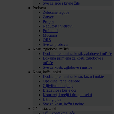
Sve za srce i krvne žile
Probava
Želučane tegobe
Zatvor
Proljev
Nadutost i vjetrovi
Probiotici
Mučnina
ORS
Sve za probavu
Kosti, zglobovi, mišići
Dodaci prehrani za kosti, zglobove i mišiće
Lokalna primjena za kosti, zglobove i
mišiće
Sve za kosti, zglobove i mišiće
Kosa, koža, nokti
Dodaci prehrani za kosu, kožu i nokte
Opekline, rane, ozljede
Gljivična oboljenja
Bradavice i kurje oči
Komarci, krpelji i drugi insekti
Uši i gnjide
Sve za kosu, kožu i nokte
Oči, usta, zubi
Oči i kontaktne leće