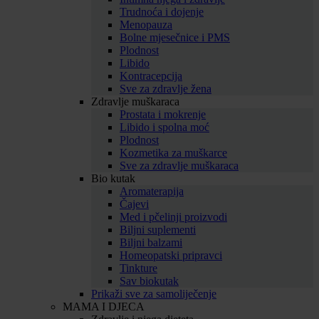
Trudnoća i dojenje
Menopauza
Bolne mjesečnice i PMS
Plodnost
Libido
Kontracepcija
Sve za zdravlje žena
Zdravlje muškaraca
Prostata i mokrenje
Libido i spolna moć
Plodnost
Kozmetika za muškarce
Sve za zdravlje muškaraca
Bio kutak
Aromaterapija
Čajevi
Med i pčelinji proizvodi
Biljni suplementi
Biljni balzami
Homeopatski pripravci
Tinkture
Sav biokutak
Prikaži sve za samoliječenje
MAMA I DJECA