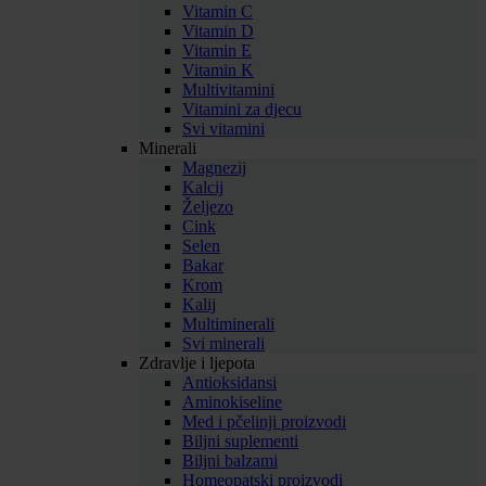
Vitamin C
Vitamin D
Vitamin E
Vitamin K
Multivitamini
Vitamini za djecu
Svi vitamini
Minerali
Magnezij
Kalcij
Željezo
Cink
Selen
Bakar
Krom
Kalij
Multiminerali
Svi minerali
Zdravlje i ljepota
Antioksidansi
Aminokiseline
Med i pčelinji proizvodi
Biljni suplementi
Biljni balzami
Homeopatski proizvodi