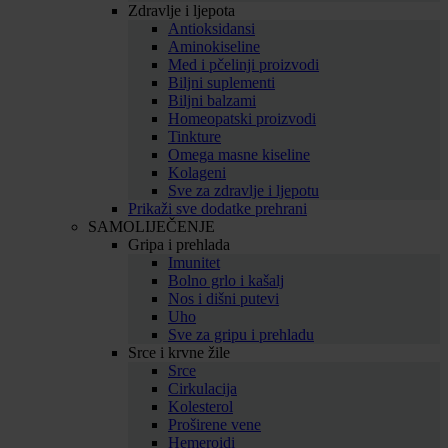
Zdravlje i ljepota
Antioksidansi
Aminokiseline
Med i pčelinji proizvodi
Biljni suplementi
Biljni balzami
Homeopatski proizvodi
Tinkture
Omega masne kiseline
Kolageni
Sve za zdravlje i ljepotu
Prikaži sve dodatke prehrani
SAMOLIJEČENJE
Gripa i prehlada
Imunitet
Bolno grlo i kašalj
Nos i dišni putevi
Uho
Sve za gripu i prehladu
Srce i krvne žile
Srce
Cirkulacija
Kolesterol
Proširene vene
Hemeroidi