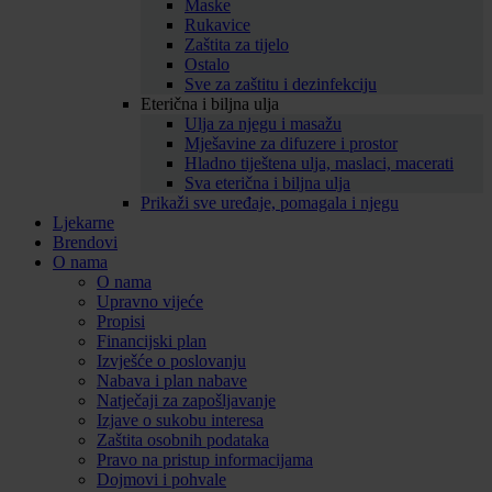
Maske
Rukavice
Zaštita za tijelo
Ostalo
Sve za zaštitu i dezinfekciju
Eterična i biljna ulja
Ulja za njegu i masažu
Mješavine za difuzere i prostor
Hladno tiještena ulja, maslaci, macerati
Sva eterična i biljna ulja
Prikaži sve uređaje, pomagala i njegu
Ljekarne
Brendovi
O nama
O nama
Upravno vijeće
Propisi
Financijski plan
Izvješće o poslovanju
Nabava i plan nabave
Natječaji za zapošljavanje
Izjave o sukobu interesa
Zaštita osobnih podataka
Pravo na pristup informacijama
Dojmovi i pohvale