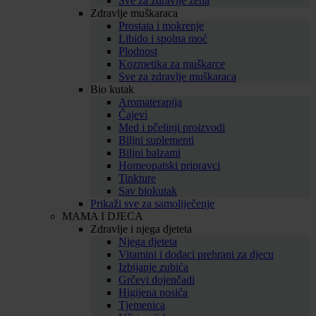
Sve za zdravlje žena
Zdravlje muškaraca
Prostata i mokrenje
Libido i spolna moć
Plodnost
Kozmetika za muškarce
Sve za zdravlje muškaraca
Bio kutak
Aromaterapija
Čajevi
Med i pčelinji proizvodi
Biljni suplementi
Biljni balzami
Homeopatski pripravci
Tinkture
Sav biokutak
Prikaži sve za samoliječenje
MAMA I DJECA
Zdravlje i njega djeteta
Njega djeteta
Vitamini i dodaci prehrani za djecu
Izbijanje zubića
Grčevi dojenčadi
Higijena nosića
Tjemenica