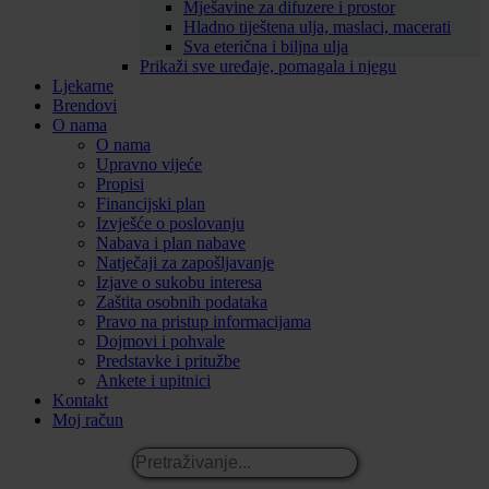
Mješavine za difuzere i prostor
Hladno tiještena ulja, maslaci, macerati
Sva eterična i biljna ulja
Prikaži sve uređaje, pomagala i njegu
Ljekarne
Brendovi
O nama
O nama
Upravno vijeće
Propisi
Financijski plan
Izvješće o poslovanju
Nabava i plan nabave
Natječaji za zapošljavanje
Izjave o sukobu interesa
Zaštita osobnih podataka
Pravo na pristup informacijama
Dojmovi i pohvale
Predstavke i pritužbe
Ankete i upitnici
Kontakt
Moj račun
Pretraživanje...