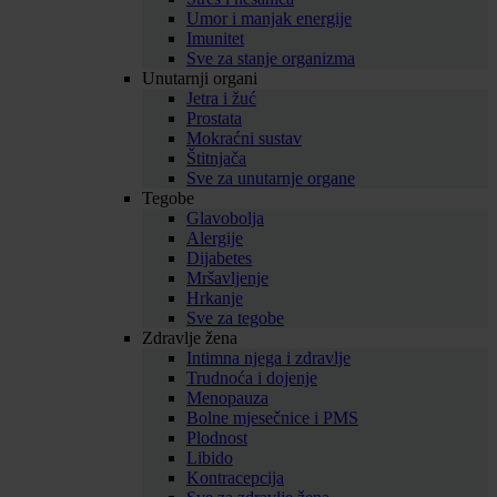
Umor i manjak energije
Imunitet
Sve za stanje organizma
Unutarnji organi
Jetra i žuć
Prostata
Mokraćni sustav
Štitnjača
Sve za unutarnje organe
Tegobe
Glavobolja
Alergije
Dijabetes
Mršavljenje
Hrkanje
Sve za tegobe
Zdravlje žena
Intimna njega i zdravlje
Trudnoća i dojenje
Menopauza
Bolne mjesečnice i PMS
Plodnost
Libido
Kontracepcija