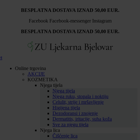
Idi
BESPLATNA DOSTAVA IZNAD 50,00 EUR.
na
sadržaj
Facebook
Facebook-messenger
Instagram
BESPLATNA DOSTAVA IZNAD 50,00 EUR.
rt
Online trgovina
AKCIJE
KOZMETIKA
Njega tijela
Njega tijela
Njega ruku, stopala i noktiju
Celulit, strije i mršavljenje
Higijena tijela
Dezodoransi i znojenje
Dermatitis, iritacije, suha koža
Sve za njegu tijela
Njega lica
Čišćenje lica