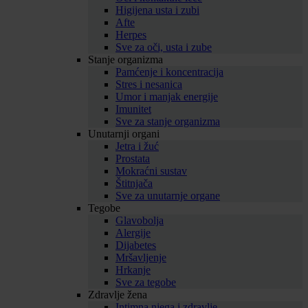
Higijena usta i zubi
Afte
Herpes
Sve za oči, usta i zube
Stanje organizma
Pamćenje i koncentracija
Stres i nesanica
Umor i manjak energije
Imunitet
Sve za stanje organizma
Unutarnji organi
Jetra i žuć
Prostata
Mokraćni sustav
Štitnjača
Sve za unutarnje organe
Tegobe
Glavobolja
Alergije
Dijabetes
Mršavljenje
Hrkanje
Sve za tegobe
Zdravlje žena
Intimna njega i zdravlje