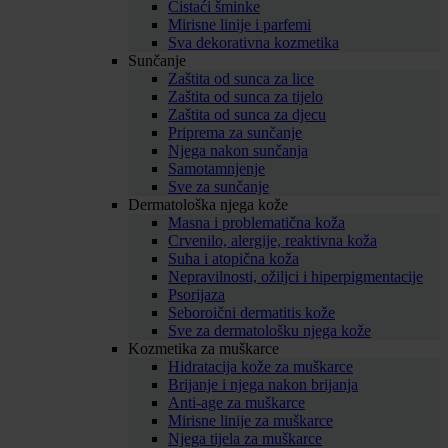
Čistaći šminke
Mirisne linije i parfemi
Sva dekorativna kozmetika
Sunčanje
Zaštita od sunca za lice
Zaštita od sunca za tijelo
Zaštita od sunca za djecu
Priprema za sunčanje
Njega nakon sunčanja
Samotamnjenje
Sve za sunčanje
Dermatološka njega kože
Masna i problematična koža
Crvenilo, alergije, reaktivna koža
Suha i atopična koža
Nepravilnosti, ožiljci i hiperpigmentacije
Psorijaza
Seboroični dermatitis kože
Sve za dermatološku njega kože
Kozmetika za muškarce
Hidratacija kože za muškarce
Brijanje i njega nakon brijanja
Anti-age za muškarce
Mirisne linije za muškarce
Njega tijela za muškarce