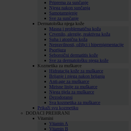
Priprema za sunčanje
Njega nakon sunčanja
Samotamnjenje
Sve za sunčanje
Dermatološka njega kože
Masna i problematična koža
Crvenilo, alergije, reaktivna koža
Suha i atopična koža
Nepravilnosti, ožiljci i hiperpigmentacije
Psorijaza
Seboroični dermatitis kože
Sve za dermatološku njega kože
Kozmetika za muškarce
Hidratacija kože za muškarce
Brijanje i njega nakon brijanja
Anti-age za muškarce
Mirisne linije za muškarce
Njega tijela za muškarce
Dezodoransi
Sva kozmetika za muškarce
Prikaži svu kozmetiku
DODACI PREHRANI
Vitamini
Vitamin A
Vitamin B