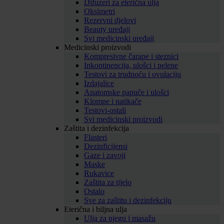
Difuzeri za eterična ulja
Oksimetri
Rezervni djelovi
Beauty uređaji
Svi medicinski uređaji
Medicinski proizvodi
Kompresivne čarape i steznici
Inkontinencija, ulošci i pelene
Testovi za trudnoću i ovulaciju
Izdajalice
Anatomske papuče i ulošci
Klompe i natikače
Testovi-ostali
Svi medicinski proizvodi
Zaštita i dezinfekcija
Flasteri
Dezinficijensi
Gaze i zavoji
Maske
Rukavice
Zaštita za tijelo
Ostalo
Sve za zaštitu i dezinfekciju
Eterična i biljna ulja
Ulja za njegu i masažu