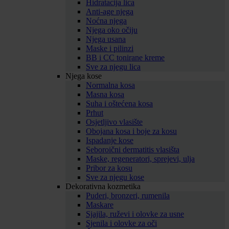
Hidratacija lica
Anti-age njega
Noćna njega
Njega oko očiju
Njega usana
Maske i pilinzi
BB i CC tonirane kreme
Sve za njegu lica
Njega kose
Normalna kosa
Masna kosa
Suha i oštećena kosa
Prhut
Osjetljivo vlasište
Obojana kosa i boje za kosu
Ispadanje kose
Seboroični dermatitis vlasišta
Maske, regeneratori, sprejevi, ulja
Pribor za kosu
Sve za njegu kose
Dekorativna kozmetika
Puderi, bronzeri, rumenila
Maskare
Sjajila, ruževi i olovke za usne
Sjenila i olovke za oči