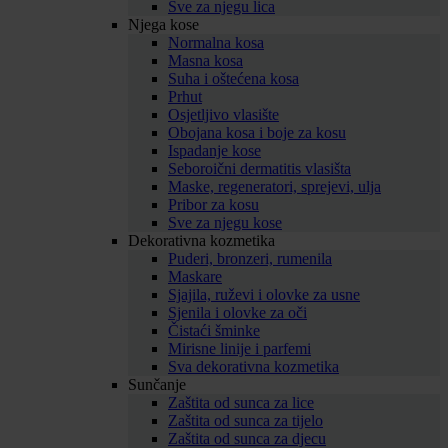
Sve za njegu lica
Njega kose
Normalna kosa
Masna kosa
Suha i oštećena kosa
Prhut
Osjetljivo vlasište
Obojana kosa i boje za kosu
Ispadanje kose
Seboroični dermatitis vlasišta
Maske, regeneratori, sprejevi, ulja
Pribor za kosu
Sve za njegu kose
Dekorativna kozmetika
Puderi, bronzeri, rumenila
Maskare
Sjajila, ruževi i olovke za usne
Sjenila i olovke za oči
Čistaći šminke
Mirisne linije i parfemi
Sva dekorativna kozmetika
Sunčanje
Zaštita od sunca za lice
Zaštita od sunca za tijelo
Zaštita od sunca za djecu