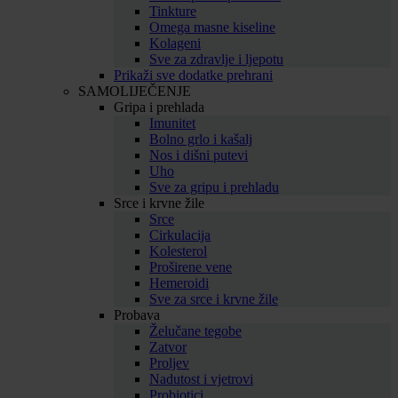
Tinkture
Omega masne kiseline
Kolageni
Sve za zdravlje i ljepotu
Prikaži sve dodatke prehrani
SAMOLIJEČENJE
Gripa i prehlada
Imunitet
Bolno grlo i kašalj
Nos i dišni putevi
Uho
Sve za gripu i prehladu
Srce i krvne žile
Srce
Cirkulacija
Kolesterol
Proširene vene
Hemeroidi
Sve za srce i krvne žile
Probava
Želučane tegobe
Zatvor
Proljev
Nadutost i vjetrovi
Probiotici