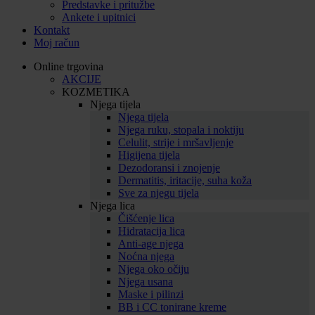
Predstavke i pritužbe
Ankete i upitnici
Kontakt
Moj račun
Online trgovina
AKCIJE
KOZMETIKA
Njega tijela
Njega tijela
Njega ruku, stopala i noktiju
Celulit, strije i mršavljenje
Higijena tijela
Dezodoransi i znojenje
Dermatitis, iritacije, suha koža
Sve za njegu tijela
Njega lica
Čišćenje lica
Hidratacija lica
Anti-age njega
Noćna njega
Njega oko očiju
Njega usana
Maske i pilinzi
BB i CC tonirane kreme