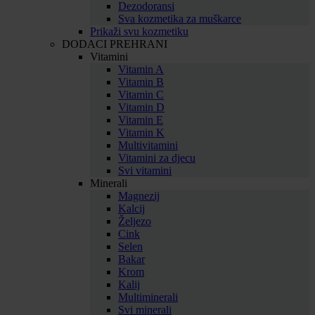
Dezodoransi
Sva kozmetika za muškarce
Prikaži svu kozmetiku
DODACI PREHRANI
Vitamini
Vitamin A
Vitamin B
Vitamin C
Vitamin D
Vitamin E
Vitamin K
Multivitamini
Vitamini za djecu
Svi vitamini
Minerali
Magnezij
Kalcij
Željezo
Cink
Selen
Bakar
Krom
Kalij
Multiminerali
Svi minerali