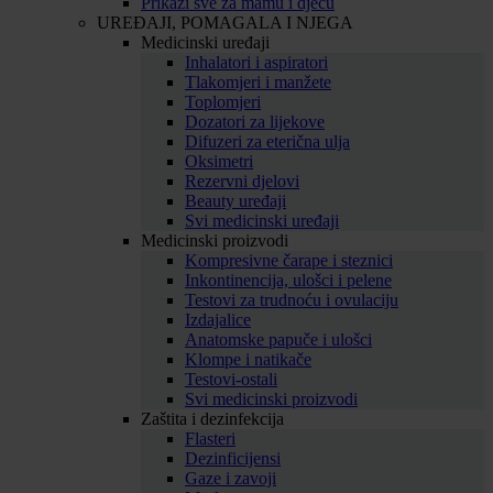
Prikaži sve za mamu i djecu
UREĐAJI, POMAGALA I NJEGA
Medicinski uređaji
Inhalatori i aspiratori
Tlakomjeri i manžete
Toplomjeri
Dozatori za lijekove
Difuzeri za eterična ulja
Oksimetri
Rezervni djelovi
Beauty uređaji
Svi medicinski uređaji
Medicinski proizvodi
Kompresivne čarape i steznici
Inkontinencija, ulošci i pelene
Testovi za trudnoću i ovulaciju
Izdajalice
Anatomske papuče i ulošci
Klompe i natikače
Testovi-ostali
Svi medicinski proizvodi
Zaštita i dezinfekcija
Flasteri
Dezinficijensi
Gaze i zavoji