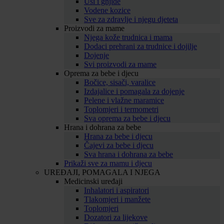
Uši i gnjide
Vodene kozice
Sve za zdravlje i njegu djeteta
Proizvodi za mame
Njega kože trudnica i mama
Dodaci prehrani za trudnice i dojilje
Dojenje
Svi proizvodi za mame
Oprema za bebe i djecu
Bočice, sisači, varalice
Izdajalice i pomagala za dojenje
Pelene i vlažne maramice
Toplomjeri i termometri
Sva oprema za bebe i djecu
Hrana i dohrana za bebe
Hrana za bebe i djecu
Čajevi za bebe i djecu
Sva hrana i dohrana za bebe
Prikaži sve za mamu i djecu
UREĐAJI, POMAGALA I NJEGA
Medicinski uređaji
Inhalatori i aspiratori
Tlakomjeri i manžete
Toplomjeri
Dozatori za lijekove