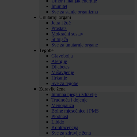
Umor i manjak energije
Imunitet
Sve za stanje organizma
Unutarnji organi
Jetra i žuć
Prostata
Mokraćni sustav
Štitnjača
Sve za unutarnje organe
Tegobe
Glavobolja
Alergije
Dijabetes
Mršavljenje
Hrkanje
Sve za tegobe
Zdravlje žena
Intimna njega i zdravlje
Trudnoća i dojenje
Menopauza
Bolne mjesečnice i PMS
Plodnost
Libido
Kontracepcija
Sve za zdravlje žena