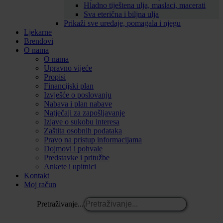
Hladno tiještena ulja, maslaci, macerati
Sva eterična i biljna ulja
Prikaži sve uređaje, pomagala i njegu
Ljekarne
Brendovi
O nama
O nama
Upravno vijeće
Propisi
Financijski plan
Izvješće o poslovanju
Nabava i plan nabave
Natječaji za zapošljavanje
Izjave o sukobu interesa
Zaštita osobnih podataka
Pravo na pristup informacijama
Dojmovi i pohvale
Predstavke i pritužbe
Ankete i upitnici
Kontakt
Moj račun
Pretraživanje...