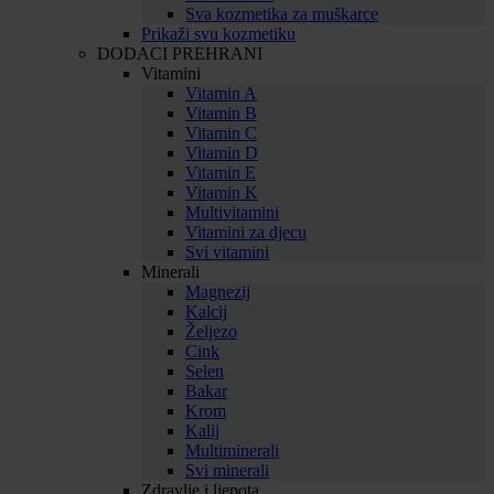
Sva kozmetika za muškarce
Prikaži svu kozmetiku
DODACI PREHRANI
Vitamini
Vitamin A
Vitamin B
Vitamin C
Vitamin D
Vitamin E
Vitamin K
Multivitamini
Vitamini za djecu
Svi vitamini
Minerali
Magnezij
Kalcij
Željezo
Cink
Selen
Bakar
Krom
Kalij
Multiminerali
Svi minerali
Zdravlje i ljepota