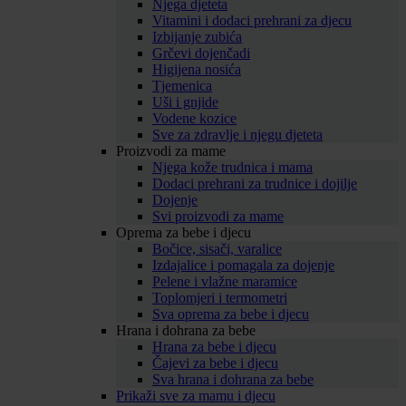
Njega djeteta
Vitamini i dodaci prehrani za djecu
Izbijanje zubića
Grčevi dojenčadi
Higijena nosića
Tjemenica
Uši i gnjide
Vodene kozice
Sve za zdravlje i njegu djeteta
Proizvodi za mame
Njega kože trudnica i mama
Dodaci prehrani za trudnice i dojilje
Dojenje
Svi proizvodi za mame
Oprema za bebe i djecu
Bočice, sisači, varalice
Izdajalice i pomagala za dojenje
Pelene i vlažne maramice
Toplomjeri i termometri
Sva oprema za bebe i djecu
Hrana i dohrana za bebe
Hrana za bebe i djecu
Čajevi za bebe i djecu
Sva hrana i dohrana za bebe
Prikaži sve za mamu i djecu