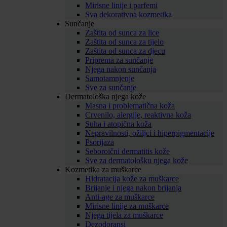
Mirisne linije i parfemi
Sva dekorativna kozmetika
Sunčanje
Zaštita od sunca za lice
Zaštita od sunca za tijelo
Zaštita od sunca za djecu
Priprema za sunčanje
Njega nakon sunčanja
Samotamnjenje
Sve za sunčanje
Dermatološka njega kože
Masna i problematična koža
Crvenilo, alergije, reaktivna koža
Suha i atopična koža
Nepravilnosti, ožiljci i hiperpigmentacije
Psorijaza
Seboroični dermatitis kože
Sve za dermatološku njega kože
Kozmetika za muškarce
Hidratacija kože za muškarce
Brijanje i njega nakon brijanja
Anti-age za muškarce
Mirisne linije za muškarce
Njega tijela za muškarce
Dezodoransi