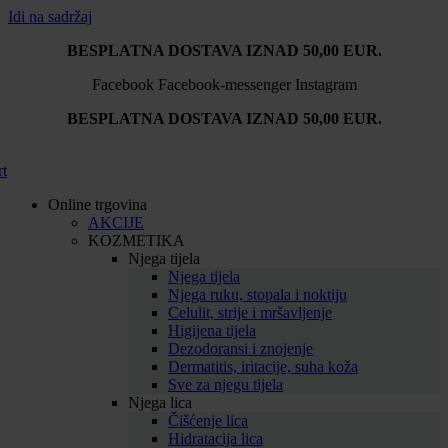
Idi na sadržaj
BESPLATNA DOSTAVA IZNAD 50,00 EUR.
Facebook
Facebook-messenger
Instagram
BESPLATNA DOSTAVA IZNAD 50,00 EUR.
rt
Online trgovina
AKCIJE
KOZMETIKA
Njega tijela
Njega tijela
Njega ruku, stopala i noktiju
Celulit, strije i mršavljenje
Higijena tijela
Dezodoransi i znojenje
Dermatitis, iritacije, suha koža
Sve za njegu tijela
Njega lica
Čišćenje lica
Hidratacija lica