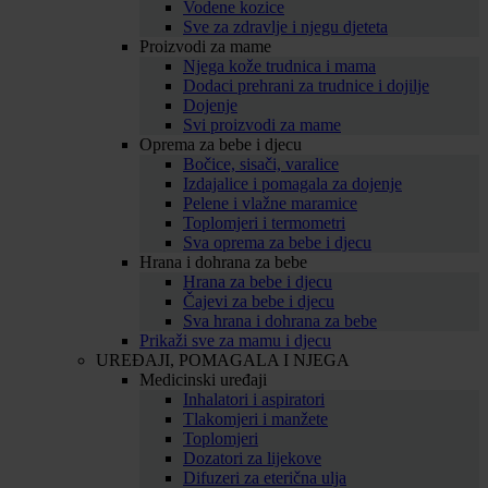
Vodene kozice
Sve za zdravlje i njegu djeteta
Proizvodi za mame
Njega kože trudnica i mama
Dodaci prehrani za trudnice i dojilje
Dojenje
Svi proizvodi za mame
Oprema za bebe i djecu
Bočice, sisači, varalice
Izdajalice i pomagala za dojenje
Pelene i vlažne maramice
Toplomjeri i termometri
Sva oprema za bebe i djecu
Hrana i dohrana za bebe
Hrana za bebe i djecu
Čajevi za bebe i djecu
Sva hrana i dohrana za bebe
Prikaži sve za mamu i djecu
UREĐAJI, POMAGALA I NJEGA
Medicinski uređaji
Inhalatori i aspiratori
Tlakomjeri i manžete
Toplomjeri
Dozatori za lijekove
Difuzeri za eterična ulja