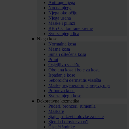
Anti-age njega
Noćna njega
Njega oko očiju
Njega usana
Maske i pilinzi
BB i CC tonirane kreme
Sve za njegu lica
Njega kose
Normalna kosa
Masna kosa
Suha i oštećena kosa
Prhut
Osjetljivo vlasište
Obojana kosa i boje za kosu
Ispadanje kose
Seboroični dermatitis vlasišta
Maske, regeneratori, sprejevi, ulja
Pribor za kosu
Sve za njegu kose
Dekorativna kozmetika
Puderi, bronzeri, rumenila
Maskare
Sjajila, ruževi i olovke za usne
Sjenila i olovke za oči
Čistaći šminke