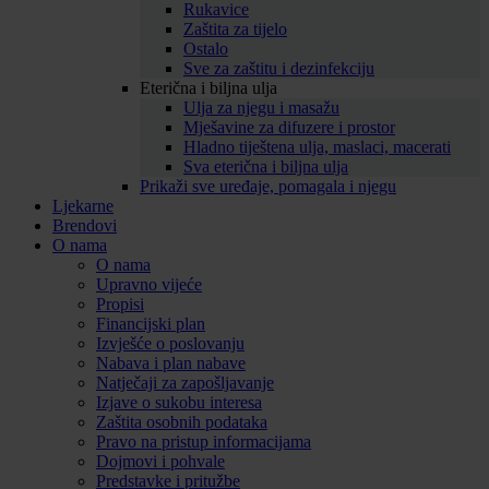
Rukavice
Zaštita za tijelo
Ostalo
Sve za zaštitu i dezinfekciju
Eterična i biljna ulja
Ulja za njegu i masažu
Mješavine za difuzere i prostor
Hladno tiještena ulja, maslaci, macerati
Sva eterična i biljna ulja
Prikaži sve uređaje, pomagala i njegu
Ljekarne
Brendovi
O nama
O nama
Upravno vijeće
Propisi
Financijski plan
Izvješće o poslovanju
Nabava i plan nabave
Natječaji za zapošljavanje
Izjave o sukobu interesa
Zaštita osobnih podataka
Pravo na pristup informacijama
Dojmovi i pohvale
Predstavke i pritužbe