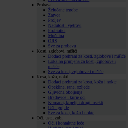
Probava
Želučane tegobe
Zatvor
Proljev
Nadutost i vjetrovi
Probiotici
Mučnina
ORS
Sve za probavu
Kosti, zglobovi, mišići
Dodaci prehrani za kosti, zglobove i mišiće
Lokalna primjena za kosti, zglobove i
mišiće
Sve za kosti, zglobove i mišiće
Kosa, koža, nokti
Dodaci prehrani za kosu, kožu i nokte
Opekline, rane, ozljede
Gljivična oboljenja
Bradavice i kurje oči
Komarci, krpelji i drugi insekti
Uši i gnjide
Sve za kosu, kožu i nokte
Oči, usta, zubi
Oči i kontaktne leće