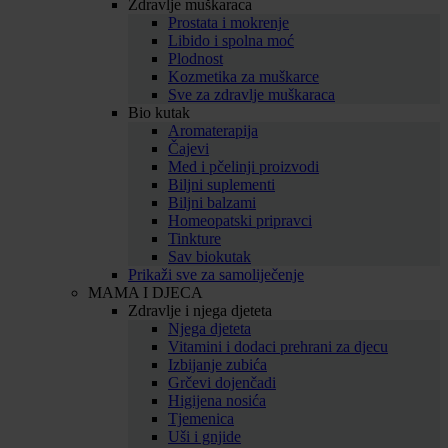
Zdravlje muškaraca
Prostata i mokrenje
Libido i spolna moć
Plodnost
Kozmetika za muškarce
Sve za zdravlje muškaraca
Bio kutak
Aromaterapija
Čajevi
Med i pčelinji proizvodi
Biljni suplementi
Biljni balzami
Homeopatski pripravci
Tinkture
Sav biokutak
Prikaži sve za samoliječenje
MAMA I DJECA
Zdravlje i njega djeteta
Njega djeteta
Vitamini i dodaci prehrani za djecu
Izbijanje zubića
Grčevi dojenčadi
Higijena nosića
Tjemenica
Uši i gnjide