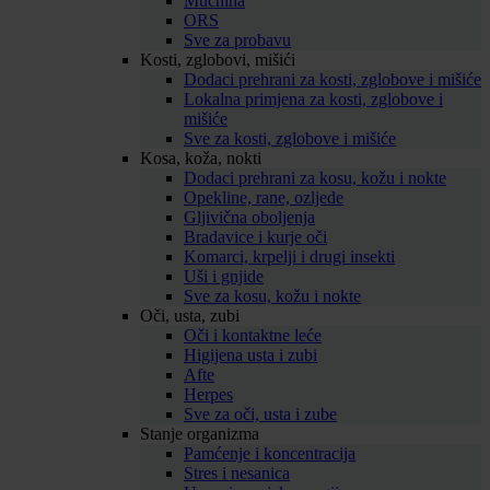
Mučnina
ORS
Sve za probavu
Kosti, zglobovi, mišići
Dodaci prehrani za kosti, zglobove i mišiće
Lokalna primjena za kosti, zglobove i
mišiće
Sve za kosti, zglobove i mišiće
Kosa, koža, nokti
Dodaci prehrani za kosu, kožu i nokte
Opekline, rane, ozljede
Gljivična oboljenja
Bradavice i kurje oči
Komarci, krpelji i drugi insekti
Uši i gnjide
Sve za kosu, kožu i nokte
Oči, usta, zubi
Oči i kontaktne leće
Higijena usta i zubi
Afte
Herpes
Sve za oči, usta i zube
Stanje organizma
Pamćenje i koncentracija
Stres i nesanica