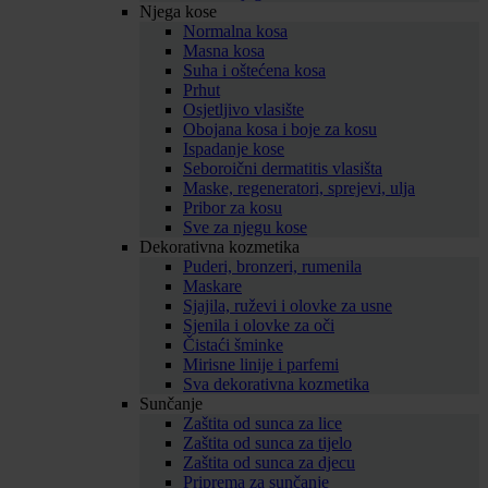
Njega kose
Normalna kosa
Masna kosa
Suha i oštećena kosa
Prhut
Osjetljivo vlasište
Obojana kosa i boje za kosu
Ispadanje kose
Seboroični dermatitis vlasišta
Maske, regeneratori, sprejevi, ulja
Pribor za kosu
Sve za njegu kose
Dekorativna kozmetika
Puderi, bronzeri, rumenila
Maskare
Sjajila, ruževi i olovke za usne
Sjenila i olovke za oči
Čistaći šminke
Mirisne linije i parfemi
Sva dekorativna kozmetika
Sunčanje
Zaštita od sunca za lice
Zaštita od sunca za tijelo
Zaštita od sunca za djecu
Priprema za sunčanje