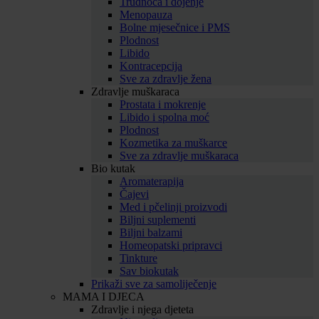
Trudnoća i dojenje
Menopauza
Bolne mjesečnice i PMS
Plodnost
Libido
Kontracepcija
Sve za zdravlje žena
Zdravlje muškaraca
Prostata i mokrenje
Libido i spolna moć
Plodnost
Kozmetika za muškarce
Sve za zdravlje muškaraca
Bio kutak
Aromaterapija
Čajevi
Med i pčelinji proizvodi
Biljni suplementi
Biljni balzami
Homeopatski pripravci
Tinkture
Sav biokutak
Prikaži sve za samoliječenje
MAMA I DJECA
Zdravlje i njega djeteta