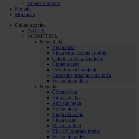
Ankete i upitnici
Kontakt
Moj račun
Online trgovina
AKCIJE
KOZMETIKA
Njega tijela
Njega tijela
Njega ruku, stopala i noktiju
Celulit, strije i mršavljenje
Higijena tijela
Dezodoransi i znojenje
Dermatitis, iritacije, suha koža
Sve za njegu tijela
Njega lica
Čišćenje lica
Hidratacija lica
Anti-age njega
Noćna njega
Njega oko očiju
Njega usana
Maske i pilinzi
BB i CC tonirane kreme
Sve za njegu lica