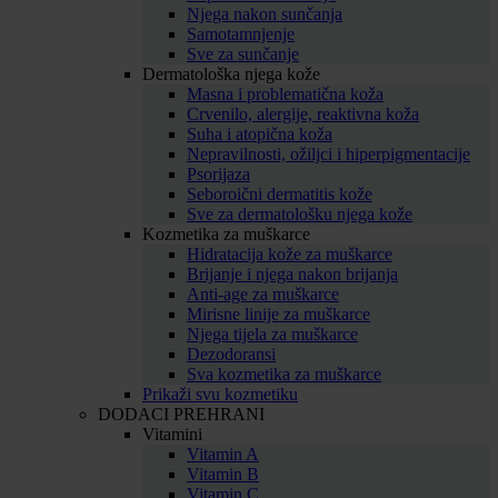
Njega nakon sunčanja
Samotamnjenje
Sve za sunčanje
Dermatološka njega kože
Masna i problematična koža
Crvenilo, alergije, reaktivna koža
Suha i atopična koža
Nepravilnosti, ožiljci i hiperpigmentacije
Psorijaza
Seboroični dermatitis kože
Sve za dermatološku njega kože
Kozmetika za muškarce
Hidratacija kože za muškarce
Brijanje i njega nakon brijanja
Anti-age za muškarce
Mirisne linije za muškarce
Njega tijela za muškarce
Dezodoransi
Sva kozmetika za muškarce
Prikaži svu kozmetiku
DODACI PREHRANI
Vitamini
Vitamin A
Vitamin B
Vitamin C