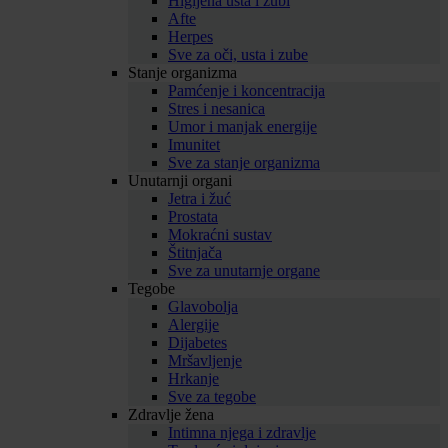
Higijena usta i zubi
Afte
Herpes
Sve za oči, usta i zube
Stanje organizma
Pamćenje i koncentracija
Stres i nesanica
Umor i manjak energije
Imunitet
Sve za stanje organizma
Unutarnji organi
Jetra i žuć
Prostata
Mokraćni sustav
Štitnjača
Sve za unutarnje organe
Tegobe
Glavobolja
Alergije
Dijabetes
Mršavljenje
Hrkanje
Sve za tegobe
Zdravlje žena
Intimna njega i zdravlje