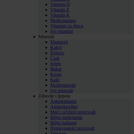
Vitamin D
Vitamin E
Vitamin K
Multivitamini
Vitamini za djecu
Svi vitamini
Minerali
Magnezij
Kalcij
Željezo
Cink
Selen
Bakar
Krom
Kalij
Multiminerali
Svi minerali
Zdravlje i ljepota
Antioksidansi
Aminokiseline
Med i pčelinji proizvodi
Biljni suplementi
Biljni balzami
Homeopatski proizvodi
Tinkture