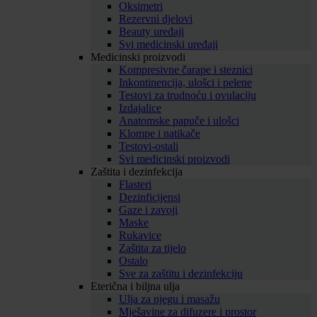
Oksimetri
Rezervni djelovi
Beauty uređaji
Svi medicinski uređaji
Medicinski proizvodi
Kompresivne čarape i steznici
Inkontinencija, ulošci i pelene
Testovi za trudnoću i ovulaciju
Izdajalice
Anatomske papuče i ulošci
Klompe i natikače
Testovi-ostali
Svi medicinski proizvodi
Zaštita i dezinfekcija
Flasteri
Dezinficijensi
Gaze i zavoji
Maske
Rukavice
Zaštita za tijelo
Ostalo
Sve za zaštitu i dezinfekciju
Eterična i biljna ulja
Ulja za njegu i masažu
Mješavine za difuzere i prostor