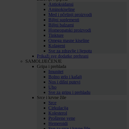
Antioksidansi
Aminokiseline
Med i pčelinji proizvodi
Biljni suplementi
Biljni balzami
Homeopatski proizvodi
Tinkture
Omega masne kiseline
Kolageni
Sve za zdravlje i ljepotu
Prikaži sve dodatke prehrani
SAMOLIJEČENJE
Gripa i prehlada
Imunitet
Bolno grlo i kašalj
Nos i dišni putevi
Uho
Sve za gripu i prehladu
Srce i krvne žile
Srce
Cirkulacija
Kolesterol
Proširene vene
Hemeroidi
Sve za srce i krvne žile