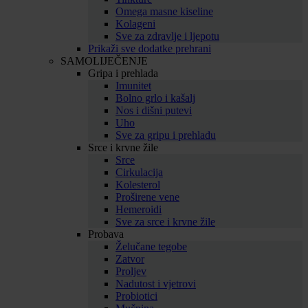
Omega masne kiseline
Kolageni
Sve za zdravlje i ljepotu
Prikaži sve dodatke prehrani
SAMOLIJEČENJE
Gripa i prehlada
Imunitet
Bolno grlo i kašalj
Nos i dišni putevi
Uho
Sve za gripu i prehladu
Srce i krvne žile
Srce
Cirkulacija
Kolesterol
Proširene vene
Hemeroidi
Sve za srce i krvne žile
Probava
Želučane tegobe
Zatvor
Proljev
Nadutost i vjetrovi
Probiotici