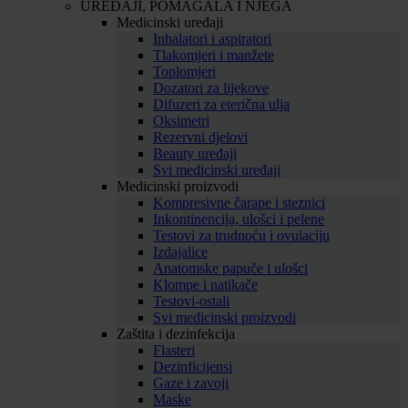
UREĐAJI, POMAGALA I NJEGA
Medicinski uređaji
Inhalatori i aspiratori
Tlakomjeri i manžete
Toplomjeri
Dozatori za lijekove
Difuzeri za eterična ulja
Oksimetri
Rezervni djelovi
Beauty uređaji
Svi medicinski uređaji
Medicinski proizvodi
Kompresivne čarape i steznici
Inkontinencija, ulošci i pelene
Testovi za trudnoću i ovulaciju
Izdajalice
Anatomske papuče i ulošci
Klompe i natikače
Testovi-ostali
Svi medicinski proizvodi
Zaštita i dezinfekcija
Flasteri
Dezinficijensi
Gaze i zavoji
Maske