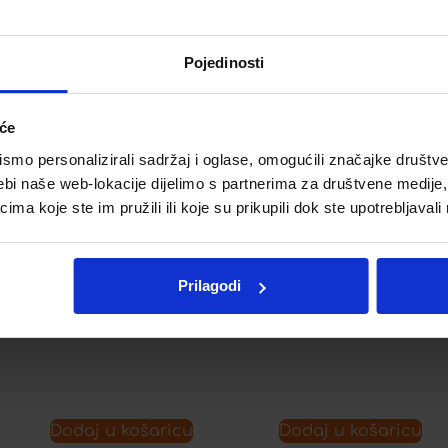
!
BULARDI®, 10 KAPSULA
Pojedinosti
BIO-KULT® KAPSULE 60
11,98
€
KAPSULA
iće
24,25
€
mo personalizirali sadržaj i oglase, omogućili značajke društveni
ebi naše web-lokacije dijelimo s partnerima za društvene medije, 
a koje ste im pružili ili koje su prikupili dok ste upotrebljavali
Dodaj u listu želja
Prilagodi
Dodaj u listu želja
Dodaj u košaricu
Dodaj u košaricu