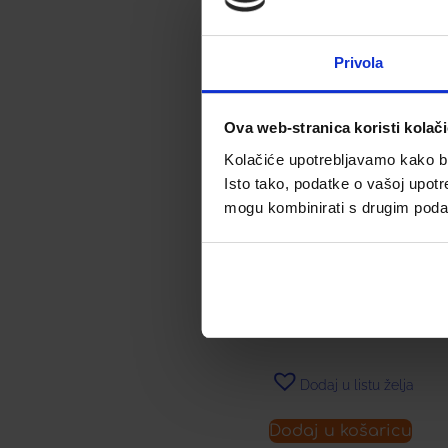
Akcija
Privola
Ova web-stranica koristi kolač
JAMIESON MLIJEČNO-
KISELINSKE BAKTERIJE
Kolačiće upotrebljavamo kako bis
EXTRA SNAGA 30
Isto tako, podatke o vašoj upotr
MILIJARDI, KAPSULE A30
mogu kombinirati s drugim podacim
Najniža cijena u zadnjih 30 dana:
37,98
€
40,36
€
Snižena cijena:
Dodaj u listu želja
Dodaj u košaricu