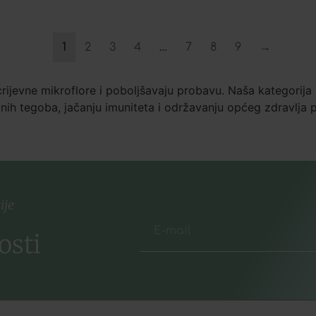
1
2
3
4
…
7
8
9
→
crijevne mikroflore i poboljšavaju probavu. Naša kategorija 
vnih tegoba, jačanju imuniteta i održavanju općeg zdravlja
ije
osti