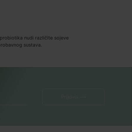
probiotika nudi različite sojeve
 probavnog sustava.
Prijava ⟶