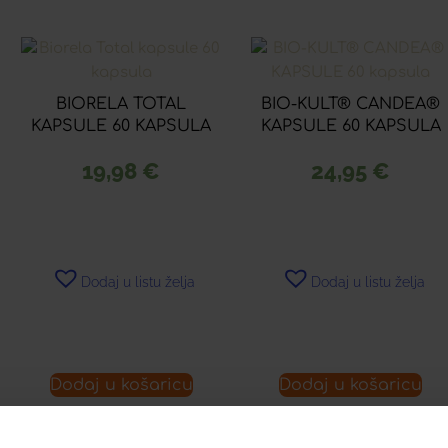
BIORELA TOTAL
BIO-KULT® CANDEA®
KAPSULE 60 KAPSULA
KAPSULE 60 KAPSULA
19,98
€
24,95
€
Dodaj u listu želja
Dodaj u listu želja
Dodaj u košaricu
Dodaj u košaricu