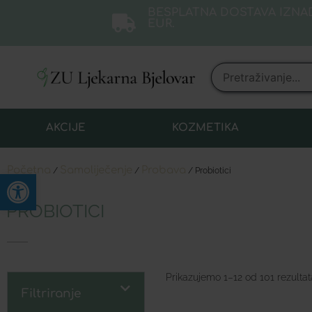
BESPLATNA DOSTAVA IZNAD
EUR.
AKCIJE
KOZMETIKA
Početna
Samoliječenje
Probava
/
/
/ Probiotici
Open toolbar
PROBIOTICI
Prikazujemo 1–12 od 101 rezultat
Filtriranje