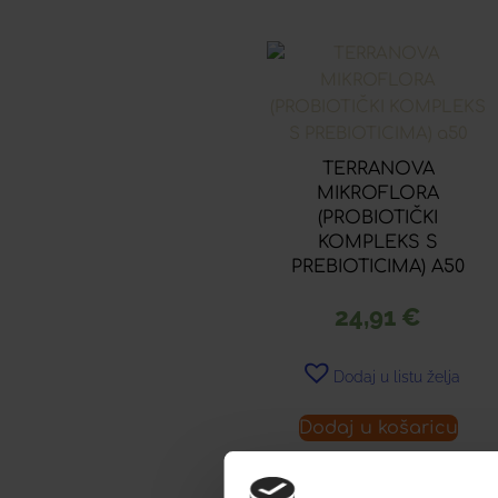
TERRANOVA
MIKROFLORA
(PROBIOTIČKI
KOMPLEKS S
PREBIOTICIMA) A50
24,91
€
Dodaj u listu želja
Dodaj u košaricu