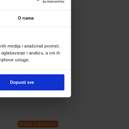
O nama
OMNI BIOTIC IMMUND
PASTILE A10
10,50
€
h medija i analizirali promet.
oglašavanje i analizu, a oni ih
 njihove usluge.
Dopusti sve
Dodaj u listu želja
Dodaj u košaricu