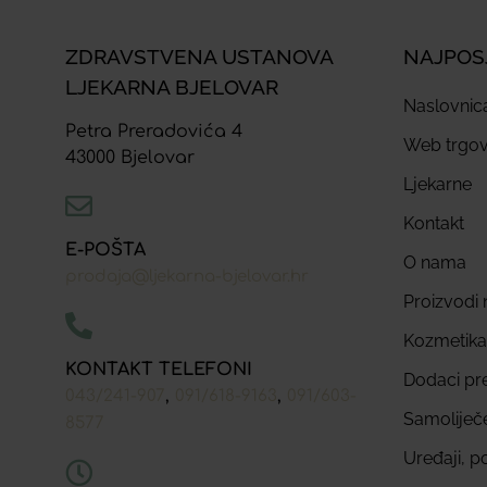
ZDRAVSTVENA USTANOVA
NAJPOS
LJEKARNA BJELOVAR
Naslovnic
Petra Preradovića 4
Web trgov
43000 Bjelovar
Ljekarne
Kontakt
E-POŠTA
O nama
prodaja@ljekarna-bjelovar.hr
Proizvodi n
Kozmetika
KONTAKT TELEFONI
Dodaci pr
,
,
043/241-907
091/618-9163
091/603-
Samoliječ
8577
Uređaji, p