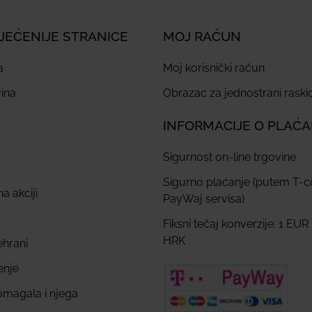
JEĆENIJE STRANICE
MOJ RAČUN
a
Moj korisnički račun
ina
Obrazac za jednostrani rask
INFORMACIJE O PLAĆ
Sigurnost on-line trgovine
Sigurno plaćanje (putem T-
a akciji
PayWaj servisa)
Fiksni tečaj konverzije: 1 EUR
HRK
ehrani
enje
omagala i njega