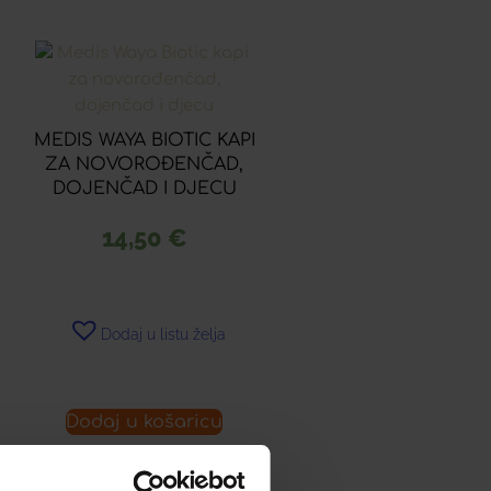
MEDIS WAYA BIOTIC KAPI
ZA NOVOROĐENČAD,
DOJENČAD I DJECU
14,50
€
Dodaj u listu želja
Dodaj u košaricu