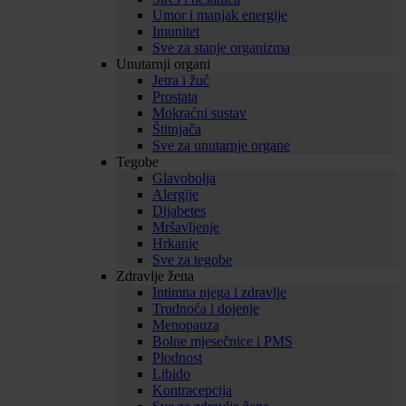
Umor i manjak energije
Imunitet
Sve za stanje organizma
Unutarnji organi
Jetra i žuć
Prostata
Mokraćni sustav
Štitnjača
Sve za unutarnje organe
Tegobe
Glavobolja
Alergije
Dijabetes
Mršavljenje
Hrkanje
Sve za tegobe
Zdravlje žena
Intimna njega i zdravlje
Trudnoća i dojenje
Menopauza
Bolne mjesečnice i PMS
Plodnost
Libido
Kontracepcija