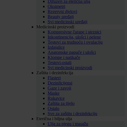
Difuzeri za eterična ulja
Oksimetri
Rezervni djelovi
Beauty uređaji
Svi medicinski uređaji
Medicinski proizvodi
Kompresivne čarape i steznici
Inkontinencija, ulošci i pelene
Testovi za trudnoću i ovulaciju
Izdajalice
Anatomske papuče i ulošci
Klompe i natikače
Testovi-ostali
Svi medicinski proizvodi
Zaštita i dezinfekcija
Flasteri
Dezinficijensi
Gaze i zavoji
Maske
Rukavice
Zaštita za tijelo
Ostalo
Sve za zaštitu i dezinfekciju
Eterična i biljna ulja
Ulja za njegu i masažu