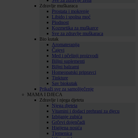
Sve za zdravlje žena
Zdravlje muškaraca
Prostata i mokrenje
Libido i spolna moć
Plodnost
Kozmetika za muškarce
Sve za zdravlje muškaraca
Bio kutak
Aromaterapija
Čajevi
Med i pčelinji proizvodi
Biljni suplementi
Biljni balzami
Homeopatski pripravci
Tinkture
Sav biokutak
Prikaži sve za samoliječenje
MAMA I DJECA
Zdravlje i njega djeteta
Njega djeteta
Vitamini i dodaci prehrani za djecu
Izbijanje zubića
Grčevi dojenčadi
Higijena nosića
Tjemenica