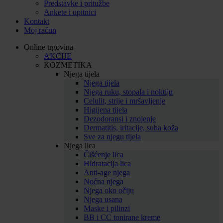
Predstavke i pritužbe
Ankete i upitnici
Kontakt
Moj račun
Online trgovina
AKCIJE
KOZMETIKA
Njega tijela
Njega tijela
Njega ruku, stopala i noktiju
Celulit, strije i mršavljenje
Higijena tijela
Dezodoransi i znojenje
Dermatitis, iritacije, suha koža
Sve za njegu tijela
Njega lica
Čišćenje lica
Hidratacija lica
Anti-age njega
Noćna njega
Njega oko očiju
Njega usana
Maske i pilinzi
BB i CC tonirane kreme