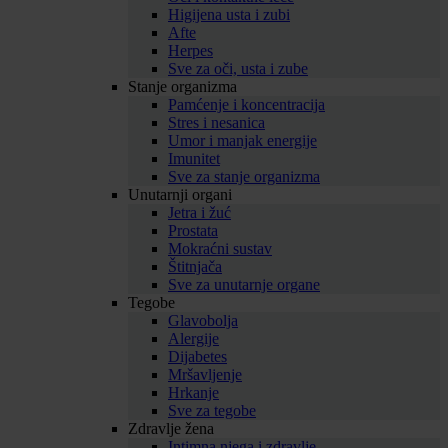
Higijena usta i zubi
Afte
Herpes
Sve za oči, usta i zube
Stanje organizma
Pamćenje i koncentracija
Stres i nesanica
Umor i manjak energije
Imunitet
Sve za stanje organizma
Unutarnji organi
Jetra i žuć
Prostata
Mokraćni sustav
Štitnjača
Sve za unutarnje organe
Tegobe
Glavobolja
Alergije
Dijabetes
Mršavljenje
Hrkanje
Sve za tegobe
Zdravlje žena
Intimna njega i zdravlje