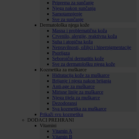
Priprema za sunčanje
Njega nakon sunčanja
Samotamnjenje
Sve za sunčanje
Dermatološka njega kože
Masna i problematična koža
Crvenilo, alergije, reaktivna koža
Suha i atopična koža
Nepravilnosti, ožiljci i hiperpigmentacije
Psorijaza
Seboroični dermatitis kože
Sve za dermatološku njega kože
Kozmetika za muškarce
Hidratacija kože za muškarce
Brijanje i njega nakon brijanja
Anti-age za muškarce
Mirisne linije za muškarce
Njega tijela za muškarce
Dezodoransi
Sva kozmetika za muškarce
Prikaži svu kozmetiku
DODACI PREHRANI
Vitamini
Vitamin A
Vitamin B