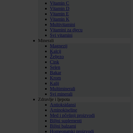
Vitamin C
Vitamin D
Vitamin E
Vitamin K
Multivitamini
Vitamini za djecu
Svi vitamini
Minerali
Magnezij
Kalcij
Željezo
Cink
Selen
Bakar
Krom
Kalij
Multiminerali
Svi minerali
Zdravlje i ljepota
Antioksidansi
Aminokiseline
Med i pčelinji proizvodi
Biljni suplementi
Biljni balzami
Homeopatski proizvodi