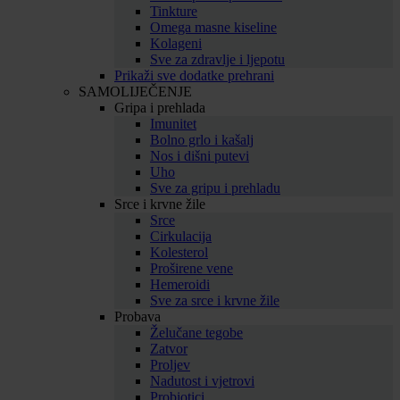
Tinkture
Omega masne kiseline
Kolageni
Sve za zdravlje i ljepotu
Prikaži sve dodatke prehrani
SAMOLIJEČENJE
Gripa i prehlada
Imunitet
Bolno grlo i kašalj
Nos i dišni putevi
Uho
Sve za gripu i prehladu
Srce i krvne žile
Srce
Cirkulacija
Kolesterol
Proširene vene
Hemeroidi
Sve za srce i krvne žile
Probava
Želučane tegobe
Zatvor
Proljev
Nadutost i vjetrovi
Probiotici