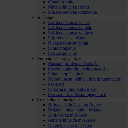
Čistaći šminke
Mirisne linije i parfemi
Sva dekorativna kozmetika
Sunčanje
Zaštita od sunca za lice
Zaštita od sunca za tijelo
Zaštita od sunca za djecu
Priprema za sunčanje
Njega nakon sunčanja
Samotamnjenje
Sve za sunčanje
Dermatološka njega kože
Masna i problematična koža
Crvenilo, alergije, reaktivna koža
Suha i atopična koža
Nepravilnosti, ožiljci i hiperpigmentacije
Psorijaza
Seboroični dermatitis kože
Sve za dermatološku njega kože
Kozmetika za muškarce
Hidratacija kože za muškarce
Brijanje i njega nakon brijanja
Anti-age za muškarce
Mirisne linije za muškarce
Njega tijela za muškarce