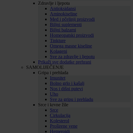
Zdravlje i ljepota
Antioksidansi
Aminokiseline
Med i pčelinji proizvodi
Biljni suplementi
Biljni balzami
Homeopatski proizvodi
Tinkture
Omega masne kiseline
Kolageni
Sve za zdravlje i ljepotu
Prikaži sve dodatke prehrani
SAMOLIJEČENJE
Gripa i prehlada
Imunitet
Bolno grlo i kašalj
Nos i dišni putevi
Uho
Sve za gripu i prehladu
Srce i krvne žile
Srce
Cirkulacija
Kolesterol
Proširene vene
Hemeroidi