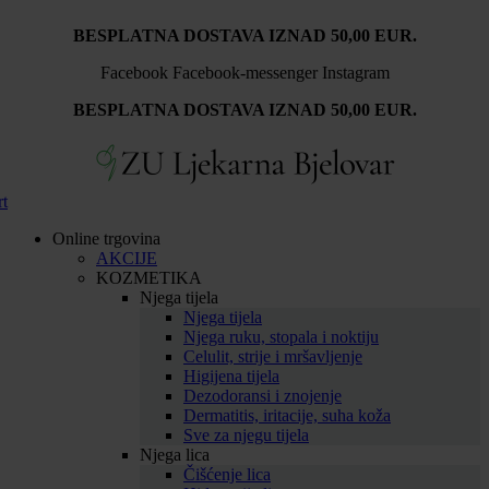
Idi
BESPLATNA DOSTAVA IZNAD 50,00 EUR.
na
sadržaj
Facebook
Facebook-messenger
Instagram
BESPLATNA DOSTAVA IZNAD 50,00 EUR.
rt
Online trgovina
AKCIJE
KOZMETIKA
Njega tijela
Njega tijela
Njega ruku, stopala i noktiju
Celulit, strije i mršavljenje
Higijena tijela
Dezodoransi i znojenje
Dermatitis, iritacije, suha koža
Sve za njegu tijela
Njega lica
Čišćenje lica