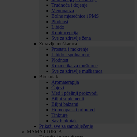
Trudnoća i dojenje
Menopauza
Bolne mjesečnice i PMS
Plodnost
Libido
Kontracepcija
Sve za zdravlje žena
Zdravlje muškaraca
Prostata i mokrenje
Libido i spolna moć
Plodnost
Kozmetika za muškarce
Sve za zdravlje muškaraca
Bio kutak
Aromaterapija
Čajevi
Med i pčelinji proizvodi
Biljni suplementi
Biljni balzami
Homeopatski pripravci
Tinkture
Sav biokutak
Prikaži sve za samoliječenje
MAMA I DJECA