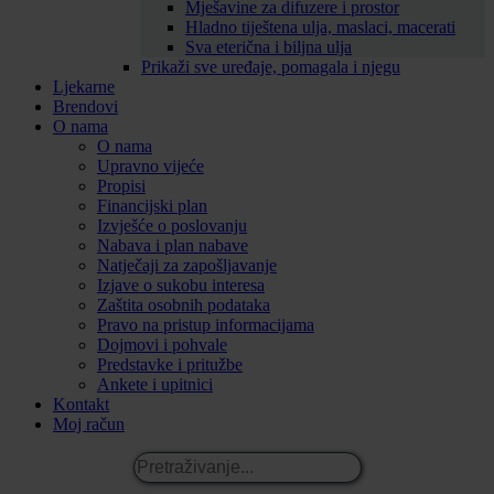
Mješavine za difuzere i prostor
Hladno tiještena ulja, maslaci, macerati
Sva eterična i biljna ulja
Prikaži sve uređaje, pomagala i njegu
Ljekarne
Brendovi
O nama
O nama
Upravno vijeće
Propisi
Financijski plan
Izvješće o poslovanju
Nabava i plan nabave
Natječaji za zapošljavanje
Izjave o sukobu interesa
Zaštita osobnih podataka
Pravo na pristup informacijama
Dojmovi i pohvale
Predstavke i pritužbe
Ankete i upitnici
Kontakt
Moj račun
Pretraživanje...