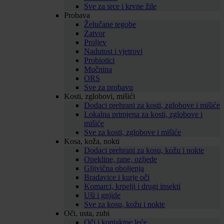
Sve za srce i krvne žile
Probava
Želučane tegobe
Zatvor
Proljev
Nadutost i vjetrovi
Probiotici
Mučnina
ORS
Sve za probavu
Kosti, zglobovi, mišići
Dodaci prehrani za kosti, zglobove i mišiće
Lokalna primjena za kosti, zglobove i
mišiće
Sve za kosti, zglobove i mišiće
Kosa, koža, nokti
Dodaci prehrani za kosu, kožu i nokte
Opekline, rane, ozljede
Gljivična oboljenja
Bradavice i kurje oči
Komarci, krpelji i drugi insekti
Uši i gnjide
Sve za kosu, kožu i nokte
Oči, usta, zubi
Oči i kontaktne leće