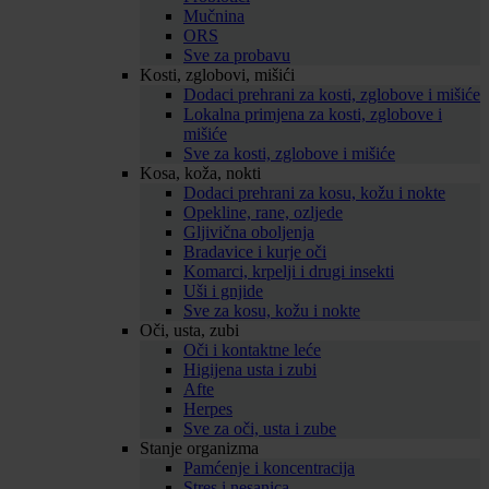
Mučnina
ORS
Sve za probavu
Kosti, zglobovi, mišići
Dodaci prehrani za kosti, zglobove i mišiće
Lokalna primjena za kosti, zglobove i
mišiće
Sve za kosti, zglobove i mišiće
Kosa, koža, nokti
Dodaci prehrani za kosu, kožu i nokte
Opekline, rane, ozljede
Gljivična oboljenja
Bradavice i kurje oči
Komarci, krpelji i drugi insekti
Uši i gnjide
Sve za kosu, kožu i nokte
Oči, usta, zubi
Oči i kontaktne leće
Higijena usta i zubi
Afte
Herpes
Sve za oči, usta i zube
Stanje organizma
Pamćenje i koncentracija
Stres i nesanica