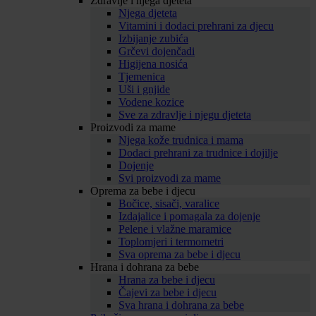
Zdravlje i njega djeteta
Njega djeteta
Vitamini i dodaci prehrani za djecu
Izbijanje zubića
Grčevi dojenčadi
Higijena nosića
Tjemenica
Uši i gnjide
Vodene kozice
Sve za zdravlje i njegu djeteta
Proizvodi za mame
Njega kože trudnica i mama
Dodaci prehrani za trudnice i dojilje
Dojenje
Svi proizvodi za mame
Oprema za bebe i djecu
Bočice, sisači, varalice
Izdajalice i pomagala za dojenje
Pelene i vlažne maramice
Toplomjeri i termometri
Sva oprema za bebe i djecu
Hrana i dohrana za bebe
Hrana za bebe i djecu
Čajevi za bebe i djecu
Sva hrana i dohrana za bebe