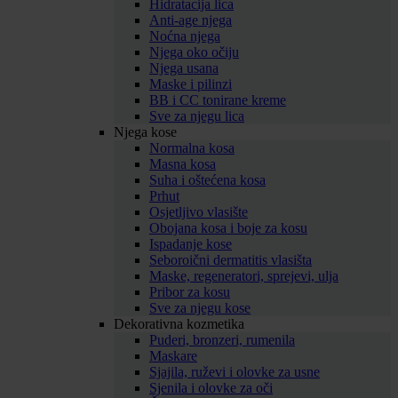
Hidratacija lica
Anti-age njega
Noćna njega
Njega oko očiju
Njega usana
Maske i pilinzi
BB i CC tonirane kreme
Sve za njegu lica
Njega kose
Normalna kosa
Masna kosa
Suha i oštećena kosa
Prhut
Osjetljivo vlasište
Obojana kosa i boje za kosu
Ispadanje kose
Seboroični dermatitis vlasišta
Maske, regeneratori, sprejevi, ulja
Pribor za kosu
Sve za njegu kose
Dekorativna kozmetika
Puderi, bronzeri, rumenila
Maskare
Sjajila, ruževi i olovke za usne
Sjenila i olovke za oči