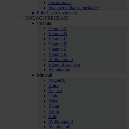
Dezodoransi
Sva kozmetika za muškarce
Prikaži svu kozmetiku
DODACI PREHRANI
Vitamini
Vitamin A
Vitamin B
Vitamin C
Vitamin D
Vitamin E
Vitamin K
Multivitamini
Vitamini za djecu
Svi vitamini
Minerali
Magnezij
Kalcij
Željezo
Cink
Selen
Bakar
Krom
Kalij
Multiminerali
Svi minerali