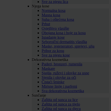
Sve za njegu lica
Njega kose
Normalna kosa
Masna kosa
Suha i oštećena kosa
Prhut
Osjetljivo vlasište
Obojana kosa i boje za kosu
Ispadanje kose
Seboroični dermatitis vlasišta
Maske, regeneratori, sprejevi, ulja
Pribor za kosu
Sve za njegu kose
Dekorativna kozmetika
Puderi, bronzeri, rumenila
Maskare
Sjajila, ruževi i olovke za usne
Sjenila i olovke za oči
Čistaći šminke
Mirisne linije i parfemi
Sva dekorativna kozmetika
Sunčanje
Zaštita od sunca za lice
Zaštita od sunca za tijelo
Zaštita od sunca za djecu