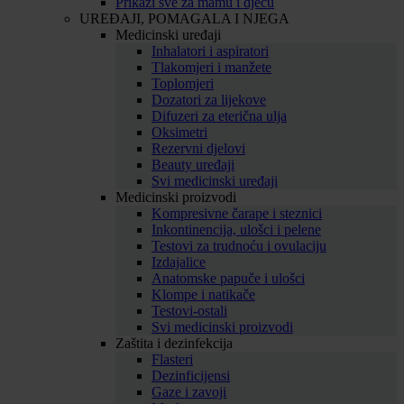
Prikaži sve za mamu i djecu
UREĐAJI, POMAGALA I NJEGA
Medicinski uređaji
Inhalatori i aspiratori
Tlakomjeri i manžete
Toplomjeri
Dozatori za lijekove
Difuzeri za eterična ulja
Oksimetri
Rezervni djelovi
Beauty uređaji
Svi medicinski uređaji
Medicinski proizvodi
Kompresivne čarape i steznici
Inkontinencija, ulošci i pelene
Testovi za trudnoću i ovulaciju
Izdajalice
Anatomske papuče i ulošci
Klompe i natikače
Testovi-ostali
Svi medicinski proizvodi
Zaštita i dezinfekcija
Flasteri
Dezinficijensi
Gaze i zavoji