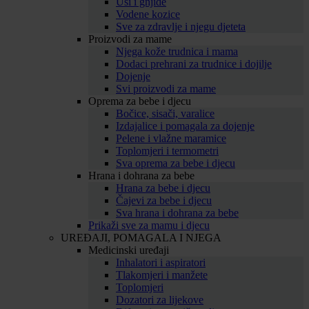
Uši i gnjide
Vodene kozice
Sve za zdravlje i njegu djeteta
Proizvodi za mame
Njega kože trudnica i mama
Dodaci prehrani za trudnice i dojilje
Dojenje
Svi proizvodi za mame
Oprema za bebe i djecu
Bočice, sisači, varalice
Izdajalice i pomagala za dojenje
Pelene i vlažne maramice
Toplomjeri i termometri
Sva oprema za bebe i djecu
Hrana i dohrana za bebe
Hrana za bebe i djecu
Čajevi za bebe i djecu
Sva hrana i dohrana za bebe
Prikaži sve za mamu i djecu
UREĐAJI, POMAGALA I NJEGA
Medicinski uređaji
Inhalatori i aspiratori
Tlakomjeri i manžete
Toplomjeri
Dozatori za lijekove