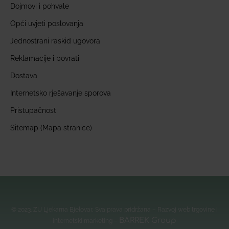
Dojmovi i pohvale
Opći uvjeti poslovanja
Jednostrani raskid ugovora
Reklamacije i povrati
Dostava
Internetsko rješavanje sporova
Pristupačnost
Sitemap (Mapa stranice)
© 2023. ZU Ljekarna Bjelovar, Sva prava pridržana – Razvoj web trgovine i
BARREK Group
internetski marketing –