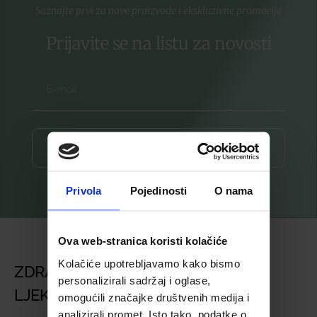
Saznajte prvi za nove proizvode i ekskluzivne promocije
Prijavite se na listu za novosti
Prijava ⟶
Privola
Pojedinosti
O nama
Ova web-stranica koristi kolačiće
Kolačiće upotrebljavamo kako bismo
ZDRAVSTVENA USTANOVA
personalizirali sadržaj i oglase,
LJEKARNA BJELOVAR
omogućili značajke društvenih medija i
analizirali promet. Isto tako, podatke o