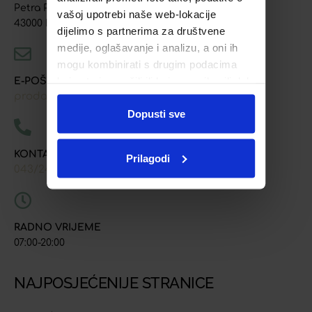
Petra Preradovića 4
vašoj upotrebi naše web-lokacije
43000 Bjelovar
dijelimo s partnerima za društvene
medije, oglašavanje i analizu, a oni ih
mogu kombinirati s drugim podacima
koje ste im pružili ili koje su prikupili dok
E-POŠTA
prodaja@ljekarna-bjelovar.hr
ste upotrebljavali njihove usluge.
Dopusti sve
KONTAKT TELEFONI
Prilagodi
043/241-907
091/618-9163
091/603-8577
,
,
RADNO VRIJEME
07:00-20:00
NAJPOSJEĆENIJE STRANICE