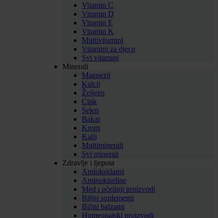
Vitamin C
Vitamin D
Vitamin E
Vitamin K
Multivitamini
Vitamini za djecu
Svi vitamini
Minerali
Magnezij
Kalcij
Željezo
Cink
Selen
Bakar
Krom
Kalij
Multiminerali
Svi minerali
Zdravlje i ljepota
Antioksidansi
Aminokiseline
Med i pčelinji proizvodi
Biljni suplementi
Biljni balzami
Homeopatski proizvodi