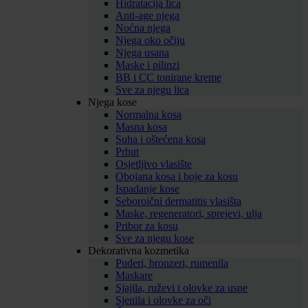
Hidratacija lica
Anti-age njega
Noćna njega
Njega oko očiju
Njega usana
Maske i pilinzi
BB i CC tonirane kreme
Sve za njegu lica
Njega kose
Normalna kosa
Masna kosa
Suha i oštećena kosa
Prhut
Osjetljivo vlasište
Obojana kosa i boje za kosu
Ispadanje kose
Seboroični dermatitis vlasišta
Maske, regeneratori, sprejevi, ulja
Pribor za kosu
Sve za njegu kose
Dekorativna kozmetika
Puderi, bronzeri, rumenila
Maskare
Sjajila, ruževi i olovke za usne
Sjenila i olovke za oči