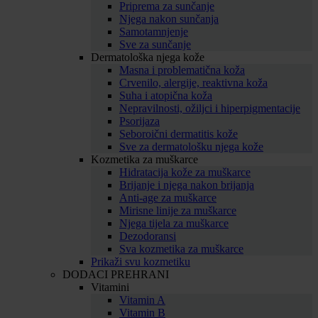
Priprema za sunčanje
Njega nakon sunčanja
Samotamnjenje
Sve za sunčanje
Dermatološka njega kože
Masna i problematična koža
Crvenilo, alergije, reaktivna koža
Suha i atopična koža
Nepravilnosti, ožiljci i hiperpigmentacije
Psorijaza
Seboroični dermatitis kože
Sve za dermatološku njega kože
Kozmetika za muškarce
Hidratacija kože za muškarce
Brijanje i njega nakon brijanja
Anti-age za muškarce
Mirisne linije za muškarce
Njega tijela za muškarce
Dezodoransi
Sva kozmetika za muškarce
Prikaži svu kozmetiku
DODACI PREHRANI
Vitamini
Vitamin A
Vitamin B