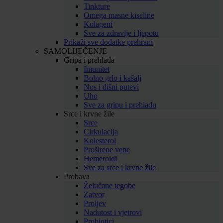
Tinkture
Omega masne kiseline
Kolageni
Sve za zdravlje i ljepotu
Prikaži sve dodatke prehrani
SAMOLIJEČENJE
Gripa i prehlada
Imunitet
Bolno grlo i kašalj
Nos i dišni putevi
Uho
Sve za gripu i prehladu
Srce i krvne žile
Srce
Cirkulacija
Kolesterol
Proširene vene
Hemeroidi
Sve za srce i krvne žile
Probava
Želučane tegobe
Zatvor
Proljev
Nadutost i vjetrovi
Probiotici