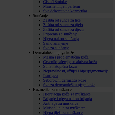
Čistaći šminke
Mirisne linije i parfemi
Sva dekorativna kozmetika
Sunčanje
Zaštita od sunca za lice
Zaštita od sunca za tijelo
Zaštita od sunca za djecu
Priprema za sunčanje
Njega nakon sunčanja
Samotamnjenje
Sve za sunčanje
Dermatološka njega kože
Masna i problematična koža
Crvenilo, alergije, reaktivna koža
Suha i atopična koža
Nepravilnosti, ožiljci i hiperpigmentacije
Psorijaza
Seboroični dermatitis kože
Sve za dermatološku njega kože
Kozmetika za muškarce
Hidratacija kože za muškarce
Brijanje i njega nakon brijanja
Anti-age za muškarce
Mirisne linije za muškarce
Njega tijela za muškarce