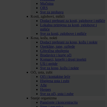
Mučnina
ORS
Sve za probavu
Kosti, zglobovi, mišići
Dodaci prehrani za kosti, zglobove i mišiće
Lokalna primjena za kosti, zglobove i
mišiće
Sve za kosti, zglobove i mišiće
Kosa, koža, nokti
Dodaci prehrani za kosu, kožu i nokte
Opekline, rane, ozljede
Gljivična oboljenja
Bradavice i kurje oči
Komarci, krpelji i drugi insekti
Uši i gnjide
Sve za kosu, kožu i nokte
Oči, usta, zubi
Oči i kontaktne leće
Higijena usta i zubi
Afte
Herpes
Sve za oči, usta i zube
Stanje organizma
Pamćenje i koncentracija
Stres i nesanica