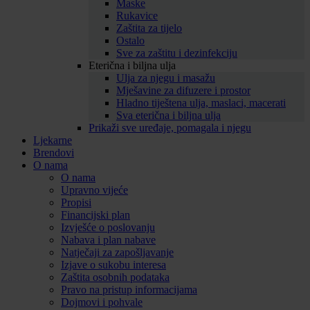
Maske
Rukavice
Zaštita za tijelo
Ostalo
Sve za zaštitu i dezinfekciju
Eterična i biljna ulja
Ulja za njegu i masažu
Mješavine za difuzere i prostor
Hladno tiještena ulja, maslaci, macerati
Sva eterična i biljna ulja
Prikaži sve uređaje, pomagala i njegu
Ljekarne
Brendovi
O nama
O nama
Upravno vijeće
Propisi
Financijski plan
Izvješće o poslovanju
Nabava i plan nabave
Natječaji za zapošljavanje
Izjave o sukobu interesa
Zaštita osobnih podataka
Pravo na pristup informacijama
Dojmovi i pohvale