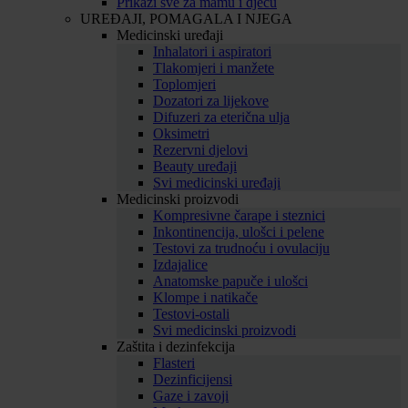
Prikaži sve za mamu i djecu
UREĐAJI, POMAGALA I NJEGA
Medicinski uređaji
Inhalatori i aspiratori
Tlakomjeri i manžete
Toplomjeri
Dozatori za lijekove
Difuzeri za eterična ulja
Oksimetri
Rezervni djelovi
Beauty uređaji
Svi medicinski uređaji
Medicinski proizvodi
Kompresivne čarape i steznici
Inkontinencija, ulošci i pelene
Testovi za trudnoću i ovulaciju
Izdajalice
Anatomske papuče i ulošci
Klompe i natikače
Testovi-ostali
Svi medicinski proizvodi
Zaštita i dezinfekcija
Flasteri
Dezinficijensi
Gaze i zavoji