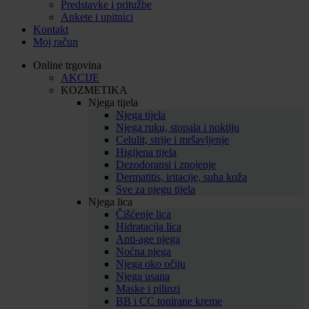
Predstavke i pritužbe
Ankete i upitnici
Kontakt
Moj račun
Online trgovina
AKCIJE
KOZMETIKA
Njega tijela
Njega tijela
Njega ruku, stopala i noktiju
Celulit, strije i mršavljenje
Higijena tijela
Dezodoransi i znojenje
Dermatitis, iritacije, suha koža
Sve za njegu tijela
Njega lica
Čišćenje lica
Hidratacija lica
Anti-age njega
Noćna njega
Njega oko očiju
Njega usana
Maske i pilinzi
BB i CC tonirane kreme