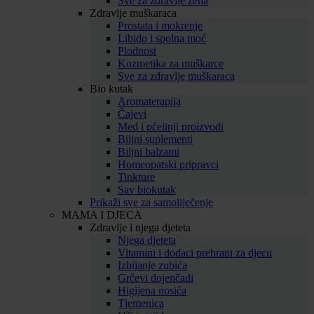
Sve za zdravlje žena
Zdravlje muškaraca
Prostata i mokrenje
Libido i spolna moć
Plodnost
Kozmetika za muškarce
Sve za zdravlje muškaraca
Bio kutak
Aromaterapija
Čajevi
Med i pčelinji proizvodi
Biljni suplementi
Biljni balzami
Homeopatski pripravci
Tinkture
Sav biokutak
Prikaži sve za samoliječenje
MAMA I DJECA
Zdravlje i njega djeteta
Njega djeteta
Vitamini i dodaci prehrani za djecu
Izbijanje zubića
Grčevi dojenčadi
Higijena nosića
Tjemenica