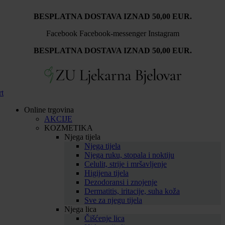
Idi
BESPLATNA DOSTAVA IZNAD 50,00 EUR.
na
sadržaj
Facebook
Facebook-messenger
Instagram
BESPLATNA DOSTAVA IZNAD 50,00 EUR.
rt
Online trgovina
AKCIJE
KOZMETIKA
Njega tijela
Njega tijela
Njega ruku, stopala i noktiju
Celulit, strije i mršavljenje
Higijena tijela
Dezodoransi i znojenje
Dermatitis, iritacije, suha koža
Sve za njegu tijela
Njega lica
Čišćenje lica