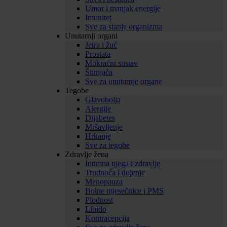
Umor i manjak energije
Imunitet
Sve za stanje organizma
Unutarnji organi
Jetra i žuć
Prostata
Mokraćni sustav
Štitnjača
Sve za unutarnje organe
Tegobe
Glavobolja
Alergije
Dijabetes
Mršavljenje
Hrkanje
Sve za tegobe
Zdravlje žena
Intimna njega i zdravlje
Trudnoća i dojenje
Menopauza
Bolne mjesečnice i PMS
Plodnost
Libido
Kontracepcija