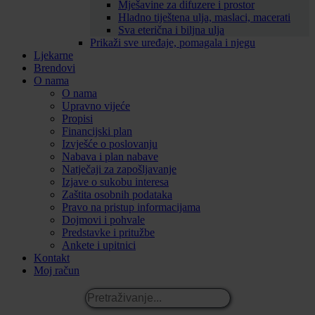
Mješavine za difuzere i prostor
Hladno tiještena ulja, maslaci, macerati
Sva eterična i biljna ulja
Prikaži sve uređaje, pomagala i njegu
Ljekarne
Brendovi
O nama
O nama
Upravno vijeće
Propisi
Financijski plan
Izvješće o poslovanju
Nabava i plan nabave
Natječaji za zapošljavanje
Izjave o sukobu interesa
Zaštita osobnih podataka
Pravo na pristup informacijama
Dojmovi i pohvale
Predstavke i pritužbe
Ankete i upitnici
Kontakt
Moj račun
Pretraživanje...