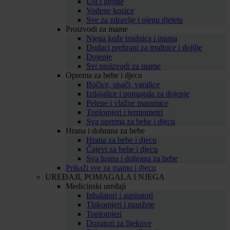
Uši i gnjide
Vodene kozice
Sve za zdravlje i njegu djeteta
Proizvodi za mame
Njega kože trudnica i mama
Dodaci prehrani za trudnice i dojilje
Dojenje
Svi proizvodi za mame
Oprema za bebe i djecu
Bočice, sisači, varalice
Izdajalice i pomagala za dojenje
Pelene i vlažne maramice
Toplomjeri i termometri
Sva oprema za bebe i djecu
Hrana i dohrana za bebe
Hrana za bebe i djecu
Čajevi za bebe i djecu
Sva hrana i dohrana za bebe
Prikaži sve za mamu i djecu
UREĐAJI, POMAGALA I NJEGA
Medicinski uređaji
Inhalatori i aspiratori
Tlakomjeri i manžete
Toplomjeri
Dozatori za lijekove