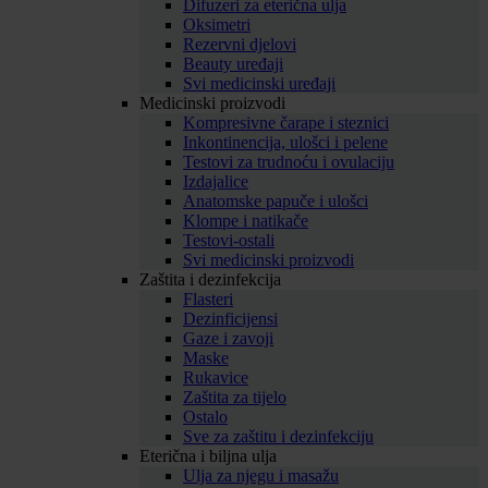
Difuzeri za eterična ulja
Oksimetri
Rezervni djelovi
Beauty uređaji
Svi medicinski uređaji
Medicinski proizvodi
Kompresivne čarape i steznici
Inkontinencija, ulošci i pelene
Testovi za trudnoću i ovulaciju
Izdajalice
Anatomske papuče i ulošci
Klompe i natikače
Testovi-ostali
Svi medicinski proizvodi
Zaštita i dezinfekcija
Flasteri
Dezinficijensi
Gaze i zavoji
Maske
Rukavice
Zaštita za tijelo
Ostalo
Sve za zaštitu i dezinfekciju
Eterična i biljna ulja
Ulja za njegu i masažu