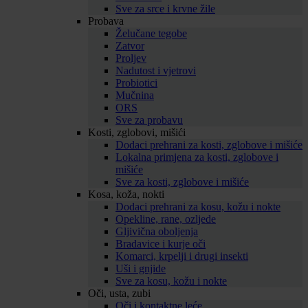
Sve za srce i krvne žile
Probava
Želučane tegobe
Zatvor
Proljev
Nadutost i vjetrovi
Probiotici
Mučnina
ORS
Sve za probavu
Kosti, zglobovi, mišići
Dodaci prehrani za kosti, zglobove i mišiće
Lokalna primjena za kosti, zglobove i
mišiće
Sve za kosti, zglobove i mišiće
Kosa, koža, nokti
Dodaci prehrani za kosu, kožu i nokte
Opekline, rane, ozljede
Gljivična oboljenja
Bradavice i kurje oči
Komarci, krpelji i drugi insekti
Uši i gnjide
Sve za kosu, kožu i nokte
Oči, usta, zubi
Oči i kontaktne leće