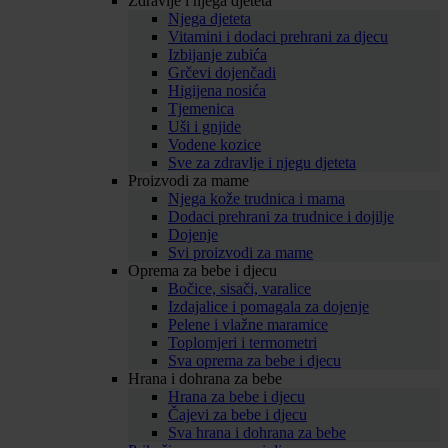
Zdravlje i njega djeteta
Njega djeteta
Vitamini i dodaci prehrani za djecu
Izbijanje zubića
Grčevi dojenčadi
Higijena nosića
Tjemenica
Uši i gnjide
Vodene kozice
Sve za zdravlje i njegu djeteta
Proizvodi za mame
Njega kože trudnica i mama
Dodaci prehrani za trudnice i dojilje
Dojenje
Svi proizvodi za mame
Oprema za bebe i djecu
Bočice, sisači, varalice
Izdajalice i pomagala za dojenje
Pelene i vlažne maramice
Toplomjeri i termometri
Sva oprema za bebe i djecu
Hrana i dohrana za bebe
Hrana za bebe i djecu
Čajevi za bebe i djecu
Sva hrana i dohrana za bebe