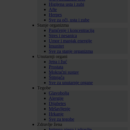
Higijena usta i zubi
Afte
Herpes
Sve za oči, usta i zube
Stanje organizma
Pamćenje i koncentracija
Stres i nesanica
Umor i manjak energije
Imunitet
Sve za stanje organizma
Unutarnji organi
Jetra i žuć
Prostata
Mokraćni sustav
Štitnjača
Sve za unutarnje organe
Tegobe
Glavobolja
Alergije
Dijabetes
Mršavljenje
Hrkanje
Sve za tegobe
Zdravlje žena
Intimna njega i zdravlje