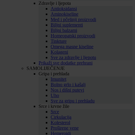
Zdravlje i ljepota
Antioksidansi
Aminokiseline
Med i pčelinji proizvodi
Biljni suplementi
Biljni balzami
Homeopatski proizvodi
Tinkture
Omega masne kiseline
Kolageni
Sve za zdravlje i ljepotu
Prikaži sve dodatke prehrani
SAMOLIJEČENJE
Gripa i prehlada
Imunitet
Bolno grlo i kašalj
Nos i dišni putevi
Uho
Sve za gripu i prehladu
Srce i krvne žile
Srce
Cirkulacija
Kolesterol
Proširene vene
Hemeroidi