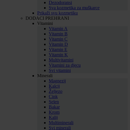
Dezodoransi
Sva kozmetika za muškarce
Prikaži svu kozmetiku
DODACI PREHRANI
Vitamini
Vitamin A
Vitamin B
Vitamin C
Vitamin D
Vitamin E
Vitamin K
Multivitamini
Vitamini za djecu
Svi vitamini
Minerali
Magnezij
Kalcij
Željezo
Cink
Selen
Bakar
Krom
Kalij
Multiminerali
Svi minerali