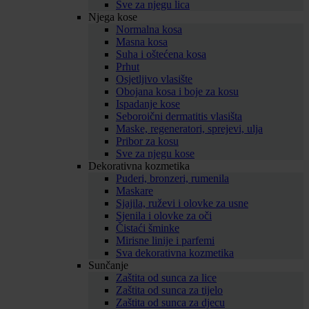
Sve za njegu lica
Njega kose
Normalna kosa
Masna kosa
Suha i oštećena kosa
Prhut
Osjetljivo vlasište
Obojana kosa i boje za kosu
Ispadanje kose
Seboroični dermatitis vlasišta
Maske, regeneratori, sprejevi, ulja
Pribor za kosu
Sve za njegu kose
Dekorativna kozmetika
Puderi, bronzeri, rumenila
Maskare
Sjajila, ruževi i olovke za usne
Sjenila i olovke za oči
Čistaći šminke
Mirisne linije i parfemi
Sva dekorativna kozmetika
Sunčanje
Zaštita od sunca za lice
Zaštita od sunca za tijelo
Zaštita od sunca za djecu