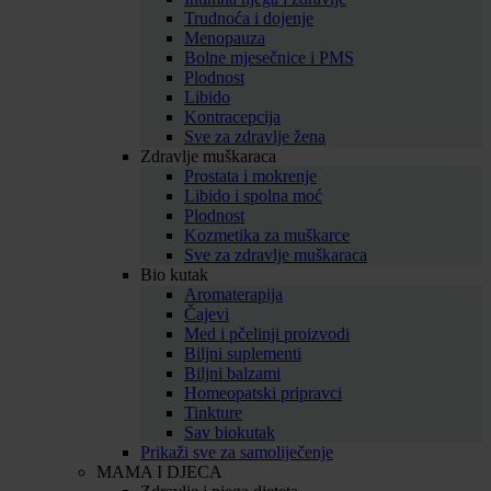
Trudnoća i dojenje
Menopauza
Bolne mjesečnice i PMS
Plodnost
Libido
Kontracepcija
Sve za zdravlje žena
Zdravlje muškaraca
Prostata i mokrenje
Libido i spolna moć
Plodnost
Kozmetika za muškarce
Sve za zdravlje muškaraca
Bio kutak
Aromaterapija
Čajevi
Med i pčelinji proizvodi
Biljni suplementi
Biljni balzami
Homeopatski pripravci
Tinkture
Sav biokutak
Prikaži sve za samoliječenje
MAMA I DJECA