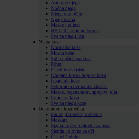
Anti-age njega
Noćna njega
Njega oko očiju
Njega usana
Maske i pilinzi
BB i CC tonirane kreme
Sve za njegu lica
Njega kose
Normalna kosa
Masna kosa
Suha i oštećena kosa
Prhut
Osjetljivo vlasište
Obojana kosa i boje za kosu
Ispadanje kose
Seboroični dermatitis vlasišta
Maske, regeneratori, sprejevi, ulja
Pribor za kosu
Sve za njegu kose
Dekorativna kozmetika
Puderi, bronzeri, rumenila
Maskare
Sjajila, ruževi i olovke za usne
Sjenila i olovke za oči
Čistaći šminke