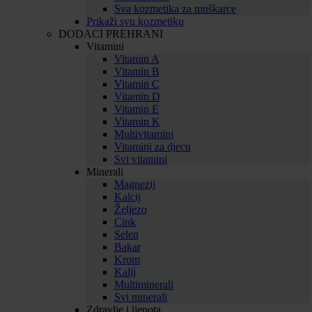
Sva kozmetika za muškarce
Prikaži svu kozmetiku
DODACI PREHRANI
Vitamini
Vitamin A
Vitamin B
Vitamin C
Vitamin D
Vitamin E
Vitamin K
Multivitamini
Vitamini za djecu
Svi vitamini
Minerali
Magnezij
Kalcij
Željezo
Cink
Selen
Bakar
Krom
Kalij
Multiminerali
Svi minerali
Zdravlje i ljepota