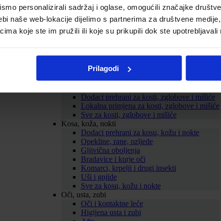
mo personalizirali sadržaj i oglase, omogućili značajke društveni
Probava
Želučane tegobe
ebi naše web-lokacije dijelimo s partnerima za društvene medije, 
Zatvor
a koje ste im pružili ili koje su prikupili dok ste upotrebljavali
Proljev
Nadutost i vjetrovi
Probiotici
Mučnina
Prilagodi
ORS
Sve za probavu
Kosti, zglobovi, mišići
Dodaci prehrani za kosti, zglobove i mišiće
Lokalna primjena za kosti, zglobove i mišiće
Sve za kosti, zglobove i mišiće
Kosa, koža, nokti
Dodaci prehrani za kosu, kožu i nokte
Opekline, rane, ozljede
Gljivična oboljenja
Bradavice i kurje oči
Komarci, krpelji i drugi insekti
Uši i gnjide
Sve za kosu, kožu i nokte
Oči, usta, zubi
Oči i kontaktne leće
Higijena usta i zubi