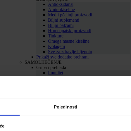
Antioksidansi
Aminokiseline
Med i pčelinji proizvodi
Biljni suplementi
Biljni balzami
Homeopatski proizvodi
Tinkture
Omega masne kiseline
Kolageni
Sve za zdravlje i ljepotu
Prikaži sve dodatke prehrani
SAMOLIJEČENJE
Gripa i prehlada
Imunitet
Bolno grlo i kašalj
Nos i dišni putevi
Uho
Sve za gripu i prehladu
Srce i krvne žile
Srce
Pojedinosti
Cirkulacija
Kolesterol
Proširene vene
Hemeroidi
iće
Sve za srce i krvne žile