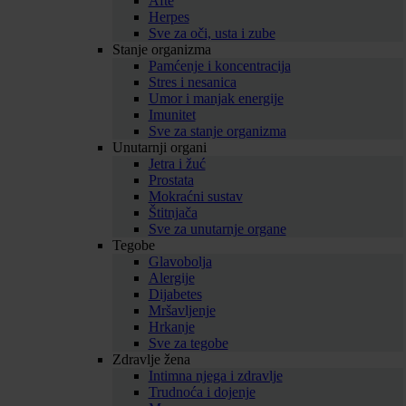
Afte
Herpes
Sve za oči, usta i zube
Stanje organizma
Pamćenje i koncentracija
Stres i nesanica
Umor i manjak energije
Imunitet
Sve za stanje organizma
Unutarnji organi
Jetra i žuć
Prostata
Mokraćni sustav
Štitnjača
Sve za unutarnje organe
Tegobe
Glavobolja
Alergije
Dijabetes
Mršavljenje
Hrkanje
Sve za tegobe
Zdravlje žena
Intimna njega i zdravlje
Trudnoća i dojenje