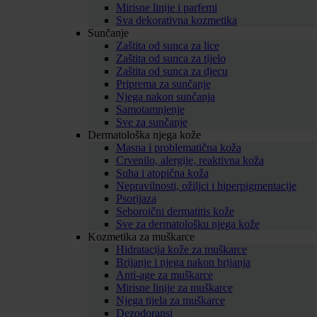
Mirisne linije i parfemi
Sva dekorativna kozmetika
Sunčanje
Zaštita od sunca za lice
Zaštita od sunca za tijelo
Zaštita od sunca za djecu
Priprema za sunčanje
Njega nakon sunčanja
Samotamnjenje
Sve za sunčanje
Dermatološka njega kože
Masna i problematična koža
Crvenilo, alergije, reaktivna koža
Suha i atopična koža
Nepravilnosti, ožiljci i hiperpigmentacije
Psorijaza
Seboroični dermatitis kože
Sve za dermatološku njega kože
Kozmetika za muškarce
Hidratacija kože za muškarce
Brijanje i njega nakon brijanja
Anti-age za muškarce
Mirisne linije za muškarce
Njega tijela za muškarce
Dezodoransi