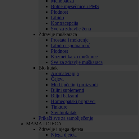
Menopauza
Bolne mjesečnice i PMS
Plodnost
Libido
Kontracepcija
Sve za zdravlje žena
Zdravlje muškaraca
Prostata i mokrenje
Libido i spolna moć
Plodnost
Kozmetika za muškarce
Sve za zdravlje muškaraca
Bio kutak
Aromaterapija
Čajevi
Med i pčelinji proizvodi
Biljni suplementi
Biljni balzami
Homeopatski pripravci
Tinkture
Sav biokutak
Prikaži sve za samoliječenje
MAMA I DJECA
Zdravlje i njega djeteta
Njega djeteta