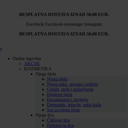
BESPLATNA DOSTAVA IZNAD 50,00 EUR.
Facebook
Facebook-messenger
Instagram
BESPLATNA DOSTAVA IZNAD 50,00 EUR.
rt
Online trgovina
AKCIJE
KOZMETIKA
Njega tijela
Njega tijela
Njega ruku, stopala i noktiju
Celulit, strije i mršavljenje
Higijena tijela
Dezodoransi i znojenje
Dermatitis, iritacije, suha koža
Sve za njegu tijela
Njega lica
Čišćenje lica
Hidratacija lica