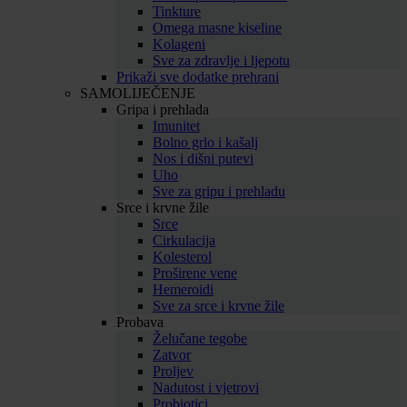
Tinkture
Omega masne kiseline
Kolageni
Sve za zdravlje i ljepotu
Prikaži sve dodatke prehrani
SAMOLIJEČENJE
Gripa i prehlada
Imunitet
Bolno grlo i kašalj
Nos i dišni putevi
Uho
Sve za gripu i prehladu
Srce i krvne žile
Srce
Cirkulacija
Kolesterol
Proširene vene
Hemeroidi
Sve za srce i krvne žile
Probava
Želučane tegobe
Zatvor
Proljev
Nadutost i vjetrovi
Probiotici