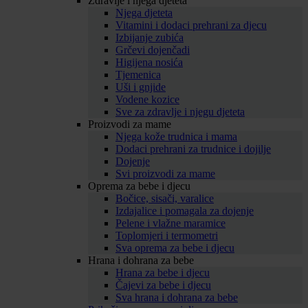
Zdravlje i njega djeteta
Njega djeteta
Vitamini i dodaci prehrani za djecu
Izbijanje zubića
Grčevi dojenčadi
Higijena nosića
Tjemenica
Uši i gnjide
Vodene kozice
Sve za zdravlje i njegu djeteta
Proizvodi za mame
Njega kože trudnica i mama
Dodaci prehrani za trudnice i dojilje
Dojenje
Svi proizvodi za mame
Oprema za bebe i djecu
Bočice, sisači, varalice
Izdajalice i pomagala za dojenje
Pelene i vlažne maramice
Toplomjeri i termometri
Sva oprema za bebe i djecu
Hrana i dohrana za bebe
Hrana za bebe i djecu
Čajevi za bebe i djecu
Sva hrana i dohrana za bebe