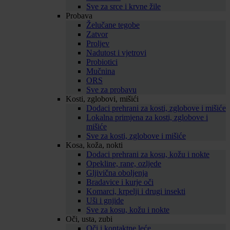
Sve za srce i krvne žile
Probava
Želučane tegobe
Zatvor
Proljev
Nadutost i vjetrovi
Probiotici
Mučnina
ORS
Sve za probavu
Kosti, zglobovi, mišići
Dodaci prehrani za kosti, zglobove i mišiće
Lokalna primjena za kosti, zglobove i
mišiće
Sve za kosti, zglobove i mišiće
Kosa, koža, nokti
Dodaci prehrani za kosu, kožu i nokte
Opekline, rane, ozljede
Gljivična oboljenja
Bradavice i kurje oči
Komarci, krpelji i drugi insekti
Uši i gnjide
Sve za kosu, kožu i nokte
Oči, usta, zubi
Oči i kontaktne leće