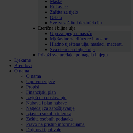
Maske
Rukavice
Zaštita za tijelo
Ostalo
Sve za zaštitu i dezinfekciju
Eterična i biljna ulja
Ulja za njegu i masažu
Mješavine za difuzere i prostor
Hladno tiještena ulja, maslaci, macerati
Sva eterična i biljna ulja
Prikaži sve uređaje, pomagala i njegu
Ljekarne
Brendovi
O nama
O nama
Upravno vijeće
Propisi
Financijski plan
Izvješće o poslovanju
Nabava i plan nabave
Natječaji za zapošljavanje
Izjave o sukobu interesa
Zaštita osobnih podataka
Pravo na pristup informacijama
Dojmovi i pohvale