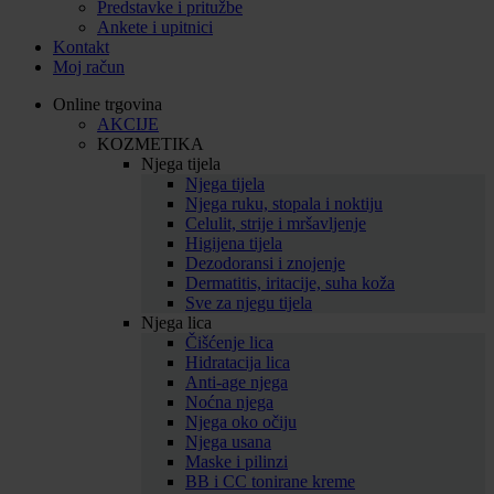
Predstavke i pritužbe
Ankete i upitnici
Kontakt
Moj račun
Online trgovina
AKCIJE
KOZMETIKA
Njega tijela
Njega tijela
Njega ruku, stopala i noktiju
Celulit, strije i mršavljenje
Higijena tijela
Dezodoransi i znojenje
Dermatitis, iritacije, suha koža
Sve za njegu tijela
Njega lica
Čišćenje lica
Hidratacija lica
Anti-age njega
Noćna njega
Njega oko očiju
Njega usana
Maske i pilinzi
BB i CC tonirane kreme