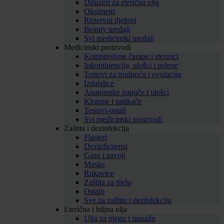
Difuzeri za eterična ulja
Oksimetri
Rezervni djelovi
Beauty uređaji
Svi medicinski uređaji
Medicinski proizvodi
Kompresivne čarape i steznici
Inkontinencija, ulošci i pelene
Testovi za trudnoću i ovulaciju
Izdajalice
Anatomske papuče i ulošci
Klompe i natikače
Testovi-ostali
Svi medicinski proizvodi
Zaštita i dezinfekcija
Flasteri
Dezinficijensi
Gaze i zavoji
Maske
Rukavice
Zaštita za tijelo
Ostalo
Sve za zaštitu i dezinfekciju
Eterična i biljna ulja
Ulja za njegu i masažu