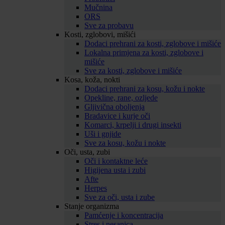
Mučnina
ORS
Sve za probavu
Kosti, zglobovi, mišići
Dodaci prehrani za kosti, zglobove i mišiće
Lokalna primjena za kosti, zglobove i
mišiće
Sve za kosti, zglobove i mišiće
Kosa, koža, nokti
Dodaci prehrani za kosu, kožu i nokte
Opekline, rane, ozljede
Gljivična oboljenja
Bradavice i kurje oči
Komarci, krpelji i drugi insekti
Uši i gnjide
Sve za kosu, kožu i nokte
Oči, usta, zubi
Oči i kontaktne leće
Higijena usta i zubi
Afte
Herpes
Sve za oči, usta i zube
Stanje organizma
Pamćenje i koncentracija
Stres i nesanica