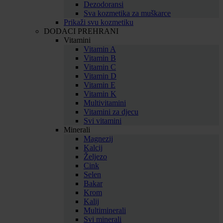
Dezodoransi
Sva kozmetika za muškarce
Prikaži svu kozmetiku
DODACI PREHRANI
Vitamini
Vitamin A
Vitamin B
Vitamin C
Vitamin D
Vitamin E
Vitamin K
Multivitamini
Vitamini za djecu
Svi vitamini
Minerali
Magnezij
Kalcij
Željezo
Cink
Selen
Bakar
Krom
Kalij
Multiminerali
Svi minerali