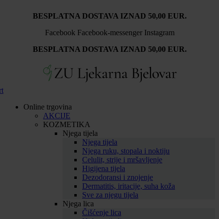
Idi
BESPLATNA DOSTAVA IZNAD 50,00 EUR.
na
sadržaj
Facebook
Facebook-messenger
Instagram
BESPLATNA DOSTAVA IZNAD 50,00 EUR.
rt
Online trgovina
AKCIJE
KOZMETIKA
Njega tijela
Njega tijela
Njega ruku, stopala i noktiju
Celulit, strije i mršavljenje
Higijena tijela
Dezodoransi i znojenje
Dermatitis, iritacije, suha koža
Sve za njegu tijela
Njega lica
Čišćenje lica