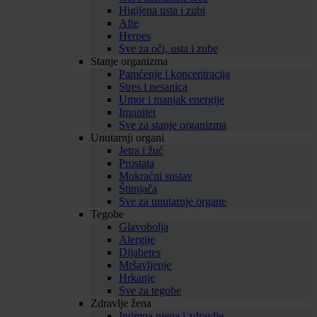
Higijena usta i zubi
Afte
Herpes
Sve za oči, usta i zube
Stanje organizma
Pamćenje i koncentracija
Stres i nesanica
Umor i manjak energije
Imunitet
Sve za stanje organizma
Unutarnji organi
Jetra i žuć
Prostata
Mokraćni sustav
Štitnjača
Sve za unutarnje organe
Tegobe
Glavobolja
Alergije
Dijabetes
Mršavljenje
Hrkanje
Sve za tegobe
Zdravlje žena
Intimna njega i zdravlje