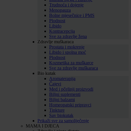
Trudnoća i dojenje
Menopauza
Bolne mjesečnice i PMS
Plodnost
Libido
Kontracepcija
Sve za zdravlje žena
Zdravlje muškaraca
Prostata i mokrenje
Libido i spolna moć
Plodnost
Kozmetika za muškarce
Sve za zdravlje muškaraca
Bio kutak
Aromaterapija
Čajevi
Med i pčelinji proizvodi
Biljni suplementi
Biljni balzami
Homeopatski pripravci
Tinkture
Sav biokutak
Prikaži sve za samoliječenje
MAMA I DJECA