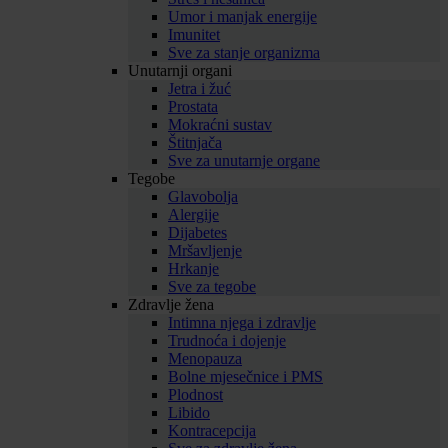
Umor i manjak energije
Imunitet
Sve za stanje organizma
Unutarnji organi
Jetra i žuć
Prostata
Mokraćni sustav
Štitnjača
Sve za unutarnje organe
Tegobe
Glavobolja
Alergije
Dijabetes
Mršavljenje
Hrkanje
Sve za tegobe
Zdravlje žena
Intimna njega i zdravlje
Trudnoća i dojenje
Menopauza
Bolne mjesečnice i PMS
Plodnost
Libido
Kontracepcija