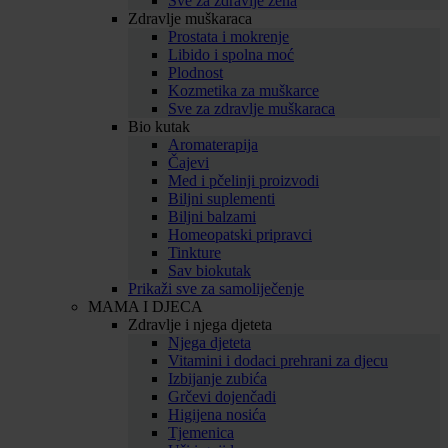
Sve za zdravlje žena
Zdravlje muškaraca
Prostata i mokrenje
Libido i spolna moć
Plodnost
Kozmetika za muškarce
Sve za zdravlje muškaraca
Bio kutak
Aromaterapija
Čajevi
Med i pčelinji proizvodi
Biljni suplementi
Biljni balzami
Homeopatski pripravci
Tinkture
Sav biokutak
Prikaži sve za samoliječenje
MAMA I DJECA
Zdravlje i njega djeteta
Njega djeteta
Vitamini i dodaci prehrani za djecu
Izbijanje zubića
Grčevi dojenčadi
Higijena nosića
Tjemenica