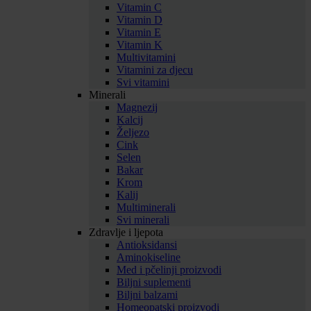
Vitamin C
Vitamin D
Vitamin E
Vitamin K
Multivitamini
Vitamini za djecu
Svi vitamini
Minerali
Magnezij
Kalcij
Željezo
Cink
Selen
Bakar
Krom
Kalij
Multiminerali
Svi minerali
Zdravlje i ljepota
Antioksidansi
Aminokiseline
Med i pčelinji proizvodi
Biljni suplementi
Biljni balzami
Homeopatski proizvodi