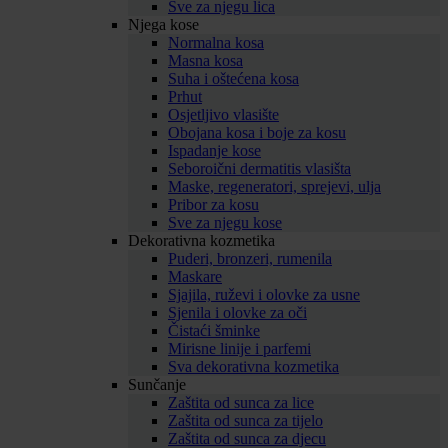
Sve za njegu lica
Njega kose
Normalna kosa
Masna kosa
Suha i oštećena kosa
Prhut
Osjetljivo vlasište
Obojana kosa i boje za kosu
Ispadanje kose
Seboroični dermatitis vlasišta
Maske, regeneratori, sprejevi, ulja
Pribor za kosu
Sve za njegu kose
Dekorativna kozmetika
Puderi, bronzeri, rumenila
Maskare
Sjajila, ruževi i olovke za usne
Sjenila i olovke za oči
Čistaći šminke
Mirisne linije i parfemi
Sva dekorativna kozmetika
Sunčanje
Zaštita od sunca za lice
Zaštita od sunca za tijelo
Zaštita od sunca za djecu