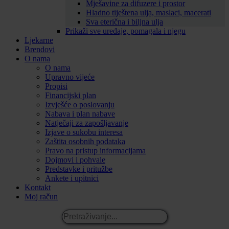
Mješavine za difuzere i prostor
Hladno tiještena ulja, maslaci, macerati
Sva eterična i biljna ulja
Prikaži sve uređaje, pomagala i njegu
Ljekarne
Brendovi
O nama
O nama
Upravno vijeće
Propisi
Financijski plan
Izvješće o poslovanju
Nabava i plan nabave
Natječaji za zapošljavanje
Izjave o sukobu interesa
Zaštita osobnih podataka
Pravo na pristup informacijama
Dojmovi i pohvale
Predstavke i pritužbe
Ankete i upitnici
Kontakt
Moj račun
Pretraživanje...