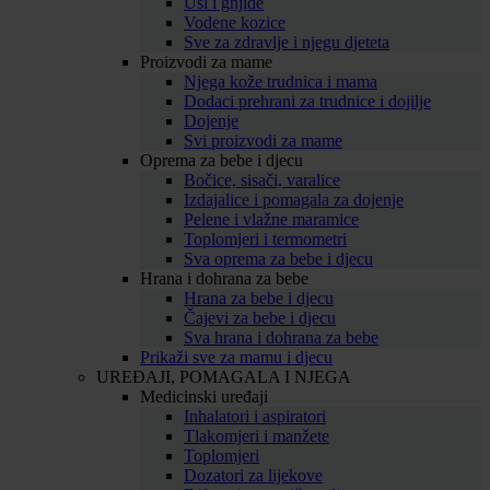
Uši i gnjide
Vodene kozice
Sve za zdravlje i njegu djeteta
Proizvodi za mame
Njega kože trudnica i mama
Dodaci prehrani za trudnice i dojilje
Dojenje
Svi proizvodi za mame
Oprema za bebe i djecu
Bočice, sisači, varalice
Izdajalice i pomagala za dojenje
Pelene i vlažne maramice
Toplomjeri i termometri
Sva oprema za bebe i djecu
Hrana i dohrana za bebe
Hrana za bebe i djecu
Čajevi za bebe i djecu
Sva hrana i dohrana za bebe
Prikaži sve za mamu i djecu
UREĐAJI, POMAGALA I NJEGA
Medicinski uređaji
Inhalatori i aspiratori
Tlakomjeri i manžete
Toplomjeri
Dozatori za lijekove