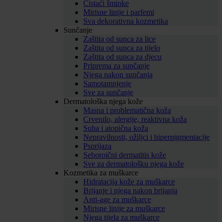
Čistaći šminke
Mirisne linije i parfemi
Sva dekorativna kozmetika
Sunčanje
Zaštita od sunca za lice
Zaštita od sunca za tijelo
Zaštita od sunca za djecu
Priprema za sunčanje
Njega nakon sunčanja
Samotamnjenje
Sve za sunčanje
Dermatološka njega kože
Masna i problematična koža
Crvenilo, alergije, reaktivna koža
Suha i atopična koža
Nepravilnosti, ožiljci i hiperpigmentacije
Psorijaza
Seboroični dermatitis kože
Sve za dermatološku njega kože
Kozmetika za muškarce
Hidratacija kože za muškarce
Brijanje i njega nakon brijanja
Anti-age za muškarce
Mirisne linije za muškarce
Njega tijela za muškarce