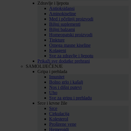
Zdravlje i ljepota
Antioksidansi
Aminokiseline
Med i pčelinji proizvodi
Biljni suplementi
Biljni balzami
Homeopatski proizvodi
Tinkture
Omega masne kiseline
Kolageni
Sve za zdravlje i ljepotu
Prikaži sve dodatke prehrani
SAMOLIJEČENJE
Gripa i prehlada
Imunitet
Bolno grlo i kašalj
Nos i dišni putevi
Uho
Sve za gripu i prehladu
Srce i krvne žile
Srce
Cirkulacija
Kolesterol
Proširene vene
Hemeroidi