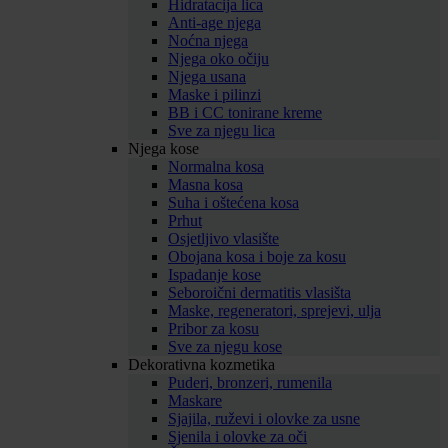
Hidratacija lica
Anti-age njega
Noćna njega
Njega oko očiju
Njega usana
Maske i pilinzi
BB i CC tonirane kreme
Sve za njegu lica
Njega kose
Normalna kosa
Masna kosa
Suha i oštećena kosa
Prhut
Osjetljivo vlasište
Obojana kosa i boje za kosu
Ispadanje kose
Seboroični dermatitis vlasišta
Maske, regeneratori, sprejevi, ulja
Pribor za kosu
Sve za njegu kose
Dekorativna kozmetika
Puderi, bronzeri, rumenila
Maskare
Sjajila, ruževi i olovke za usne
Sjenila i olovke za oči