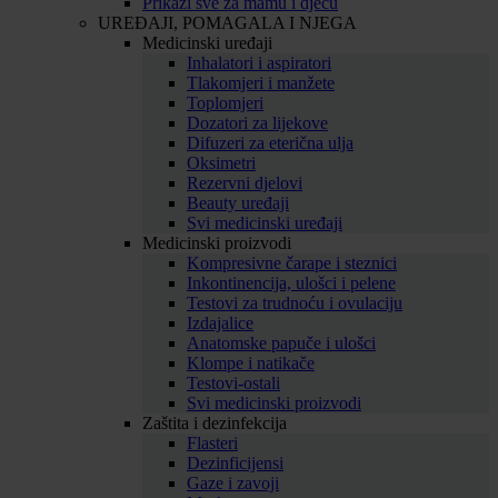
Prikaži sve za mamu i djecu
UREĐAJI, POMAGALA I NJEGA
Medicinski uređaji
Inhalatori i aspiratori
Tlakomjeri i manžete
Toplomjeri
Dozatori za lijekove
Difuzeri za eterična ulja
Oksimetri
Rezervni djelovi
Beauty uređaji
Svi medicinski uređaji
Medicinski proizvodi
Kompresivne čarape i steznici
Inkontinencija, ulošci i pelene
Testovi za trudnoću i ovulaciju
Izdajalice
Anatomske papuče i ulošci
Klompe i natikače
Testovi-ostali
Svi medicinski proizvodi
Zaštita i dezinfekcija
Flasteri
Dezinficijensi
Gaze i zavoji