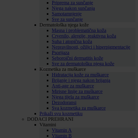
Priprema za sunčanje
Njega nakon sunčanja
Samotamnjenje
Sve za sunčanje
Dermatološka njega kože
Masna i problematična koža
Crvenilo, alergije, reaktivna koža
Suha i atopična koža
Nepravilnosti, ožiljci i hiperpigmentacije
Psorijaza
Seboroični dermatitis kože
Sve za dermatološku njega kože
Kozmetika za muškarce
Hidratacija kože za muškarce
Brijanje i njega nakon brijanja
Anti-age za muškarce
Mirisne linije za muškarce
Njega tijela za muškarce
Dezodoransi
Sva kozmetika za muškarce
Prikaži svu kozmetiku
DODACI PREHRANI
Vitamini
Vitamin A
Vitamin B