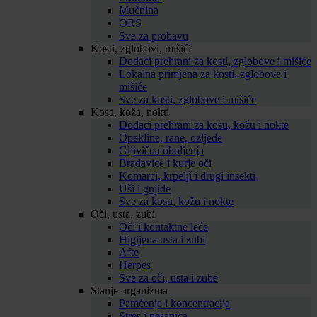
Mučnina
ORS
Sve za probavu
Kosti, zglobovi, mišići
Dodaci prehrani za kosti, zglobove i mišiće
Lokalna primjena za kosti, zglobove i
mišiće
Sve za kosti, zglobove i mišiće
Kosa, koža, nokti
Dodaci prehrani za kosu, kožu i nokte
Opekline, rane, ozljede
Gljivična oboljenja
Bradavice i kurje oči
Komarci, krpelji i drugi insekti
Uši i gnjide
Sve za kosu, kožu i nokte
Oči, usta, zubi
Oči i kontaktne leće
Higijena usta i zubi
Afte
Herpes
Sve za oči, usta i zube
Stanje organizma
Pamćenje i koncentracija
Stres i nesanica