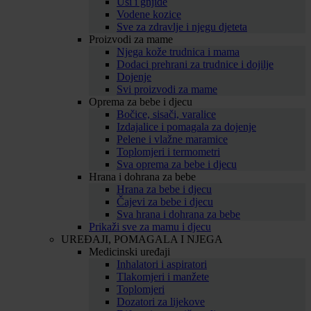
Uši i gnjide
Vodene kozice
Sve za zdravlje i njegu djeteta
Proizvodi za mame
Njega kože trudnica i mama
Dodaci prehrani za trudnice i dojilje
Dojenje
Svi proizvodi za mame
Oprema za bebe i djecu
Bočice, sisači, varalice
Izdajalice i pomagala za dojenje
Pelene i vlažne maramice
Toplomjeri i termometri
Sva oprema za bebe i djecu
Hrana i dohrana za bebe
Hrana za bebe i djecu
Čajevi za bebe i djecu
Sva hrana i dohrana za bebe
Prikaži sve za mamu i djecu
UREĐAJI, POMAGALA I NJEGA
Medicinski uređaji
Inhalatori i aspiratori
Tlakomjeri i manžete
Toplomjeri
Dozatori za lijekove