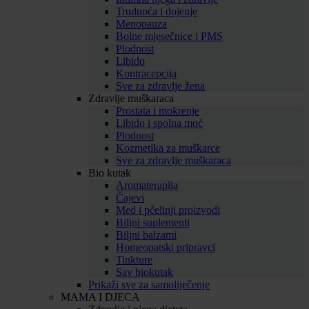
Trudnoća i dojenje
Menopauza
Bolne mjesečnice i PMS
Plodnost
Libido
Kontracepcija
Sve za zdravlje žena
Zdravlje muškaraca
Prostata i mokrenje
Libido i spolna moć
Plodnost
Kozmetika za muškarce
Sve za zdravlje muškaraca
Bio kutak
Aromaterapija
Čajevi
Med i pčelinji proizvodi
Biljni suplementi
Biljni balzami
Homeopatski pripravci
Tinkture
Sav biokutak
Prikaži sve za samoliječenje
MAMA I DJECA