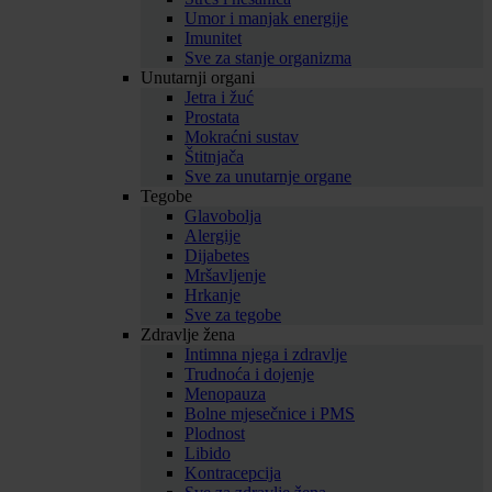
Umor i manjak energije
Imunitet
Sve za stanje organizma
Unutarnji organi
Jetra i žuć
Prostata
Mokraćni sustav
Štitnjača
Sve za unutarnje organe
Tegobe
Glavobolja
Alergije
Dijabetes
Mršavljenje
Hrkanje
Sve za tegobe
Zdravlje žena
Intimna njega i zdravlje
Trudnoća i dojenje
Menopauza
Bolne mjesečnice i PMS
Plodnost
Libido
Kontracepcija