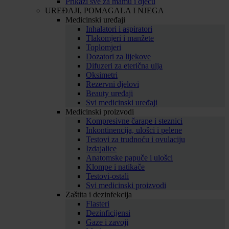
Prikaži sve za mamu i djecu
UREĐAJI, POMAGALA I NJEGA
Medicinski uređaji
Inhalatori i aspiratori
Tlakomjeri i manžete
Toplomjeri
Dozatori za lijekove
Difuzeri za eterična ulja
Oksimetri
Rezervni djelovi
Beauty uređaji
Svi medicinski uređaji
Medicinski proizvodi
Kompresivne čarape i steznici
Inkontinencija, ulošci i pelene
Testovi za trudnoću i ovulaciju
Izdajalice
Anatomske papuče i ulošci
Klompe i natikače
Testovi-ostali
Svi medicinski proizvodi
Zaštita i dezinfekcija
Flasteri
Dezinficijensi
Gaze i zavoji