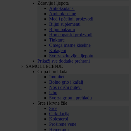
Zdravlje i ljepota
Antioksidansi
Aminokiseline
Med i pčelinji proizvodi
Biljni suplementi
Biljni balzami
Homeopatski proizvodi
Tinkture
Omega masne kiseline
Kolageni
Sve za zdravlje i ljepotu
Prikaži sve dodatke prehrani
SAMOLIJEČENJE
Gripa i prehlada
Imunitet
Bolno grlo i kašalj
Nos i dišni putevi
Uho
Sve za gripu i prehladu
Srce i krvne žile
Srce
Cirkulacija
Kolesterol
Proširene vene
Hemeroidi