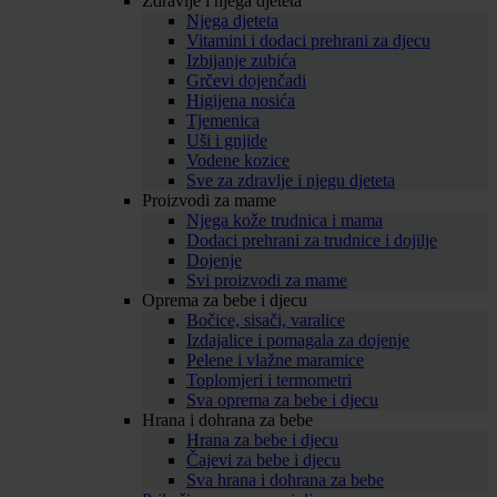
Zdravlje i njega djeteta
Njega djeteta
Vitamini i dodaci prehrani za djecu
Izbijanje zubića
Grčevi dojenčadi
Higijena nosića
Tjemenica
Uši i gnjide
Vodene kozice
Sve za zdravlje i njegu djeteta
Proizvodi za mame
Njega kože trudnica i mama
Dodaci prehrani za trudnice i dojilje
Dojenje
Svi proizvodi za mame
Oprema za bebe i djecu
Bočice, sisači, varalice
Izdajalice i pomagala za dojenje
Pelene i vlažne maramice
Toplomjeri i termometri
Sva oprema za bebe i djecu
Hrana i dohrana za bebe
Hrana za bebe i djecu
Čajevi za bebe i djecu
Sva hrana i dohrana za bebe