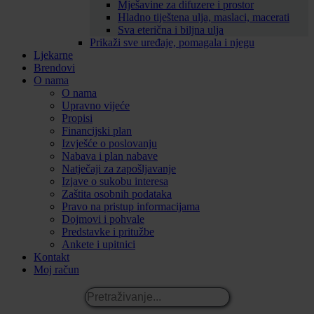
Mješavine za difuzere i prostor
Hladno tiještena ulja, maslaci, macerati
Sva eterična i biljna ulja
Prikaži sve uređaje, pomagala i njegu
Ljekarne
Brendovi
O nama
O nama
Upravno vijeće
Propisi
Financijski plan
Izvješće o poslovanju
Nabava i plan nabave
Natječaji za zapošljavanje
Izjave o sukobu interesa
Zaštita osobnih podataka
Pravo na pristup informacijama
Dojmovi i pohvale
Predstavke i pritužbe
Ankete i upitnici
Kontakt
Moj račun
Pretraživanje...