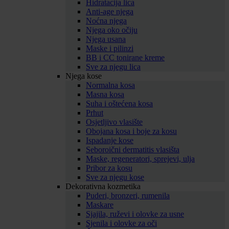
Hidratacija lica
Anti-age njega
Noćna njega
Njega oko očiju
Njega usana
Maske i pilinzi
BB i CC tonirane kreme
Sve za njegu lica
Njega kose
Normalna kosa
Masna kosa
Suha i oštećena kosa
Prhut
Osjetljivo vlasište
Obojana kosa i boje za kosu
Ispadanje kose
Seboroični dermatitis vlasišta
Maske, regeneratori, sprejevi, ulja
Pribor za kosu
Sve za njegu kose
Dekorativna kozmetika
Puderi, bronzeri, rumenila
Maskare
Sjajila, ruževi i olovke za usne
Sjenila i olovke za oči