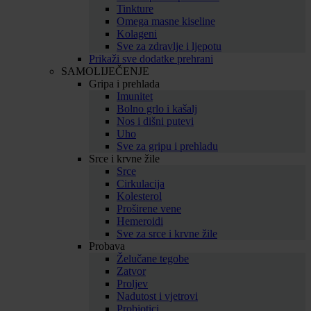
Tinkture
Omega masne kiseline
Kolageni
Sve za zdravlje i ljepotu
Prikaži sve dodatke prehrani
SAMOLIJEČENJE
Gripa i prehlada
Imunitet
Bolno grlo i kašalj
Nos i dišni putevi
Uho
Sve za gripu i prehladu
Srce i krvne žile
Srce
Cirkulacija
Kolesterol
Proširene vene
Hemeroidi
Sve za srce i krvne žile
Probava
Želučane tegobe
Zatvor
Proljev
Nadutost i vjetrovi
Probiotici