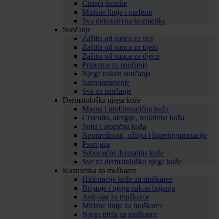
Čistaći šminke
Mirisne linije i parfemi
Sva dekorativna kozmetika
Sunčanje
Zaštita od sunca za lice
Zaštita od sunca za tijelo
Zaštita od sunca za djecu
Priprema za sunčanje
Njega nakon sunčanja
Samotamnjenje
Sve za sunčanje
Dermatološka njega kože
Masna i problematična koža
Crvenilo, alergije, reaktivna koža
Suha i atopična koža
Nepravilnosti, ožiljci i hiperpigmentacije
Psorijaza
Seboroični dermatitis kože
Sve za dermatološku njega kože
Kozmetika za muškarce
Hidratacija kože za muškarce
Brijanje i njega nakon brijanja
Anti-age za muškarce
Mirisne linije za muškarce
Njega tijela za muškarce