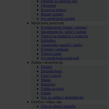
Difuzeri za eterična ulja
Oksimetri
Rezervni djelovi
Beauty uređaji
Svi medicinski uređaji
Medicinski proizvodi
Kompresivne čarape i steznici
Inkontinencija, ulošci i pelene
Testovi za trudnoću i ovulaciju
Izdajalice
Anatomske papuče i ulošci
Klompe i natikače
Testovi-ostali
Svi medicinski proizvodi
Zaštita i dezinfekcija
Flasteri
Dezinficijensi
Gaze i zavoji
Maske
Rukavice
Zaštita za tijelo
Ostalo
Sve za zaštitu i dezinfekciju
Eterična i biljna ulja
Ulja za njegu i masažu