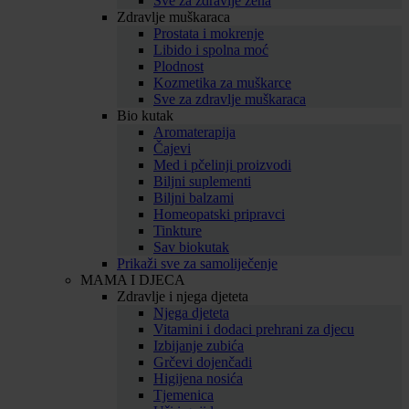
Sve za zdravlje žena
Zdravlje muškaraca
Prostata i mokrenje
Libido i spolna moć
Plodnost
Kozmetika za muškarce
Sve za zdravlje muškaraca
Bio kutak
Aromaterapija
Čajevi
Med i pčelinji proizvodi
Biljni suplementi
Biljni balzami
Homeopatski pripravci
Tinkture
Sav biokutak
Prikaži sve za samoliječenje
MAMA I DJECA
Zdravlje i njega djeteta
Njega djeteta
Vitamini i dodaci prehrani za djecu
Izbijanje zubića
Grčevi dojenčadi
Higijena nosića
Tjemenica