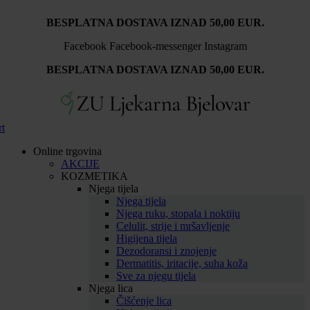
Idi
BESPLATNA DOSTAVA IZNAD 50,00 EUR.
na
sadržaj
Facebook
Facebook-messenger
Instagram
BESPLATNA DOSTAVA IZNAD 50,00 EUR.
rt
Online trgovina
AKCIJE
KOZMETIKA
Njega tijela
Njega tijela
Njega ruku, stopala i noktiju
Celulit, strije i mršavljenje
Higijena tijela
Dezodoransi i znojenje
Dermatitis, iritacije, suha koža
Sve za njegu tijela
Njega lica
Čišćenje lica