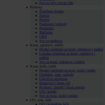
Sve za srce i krvne žile
Probava
Želučane tegobe
Zatvor
Proljev
Nadutost i vjetrovi
Probiotici
Mučnina
ORS
Sve za probavu
Kosti, zglobovi, mišići
Dodaci prehrani za kosti, zglobove i mišiće
Lokalna primjena za kosti, zglobove i
mišiće
Sve za kosti, zglobove i mišiće
Kosa, koža, nokti
Dodaci prehrani za kosu, kožu i nokte
Opekline, rane, ozljede
Gljivična oboljenja
Bradavice i kurje oči
Komarci, krpelji i drugi insekti
Uši i gnjide
Sve za kosu, kožu i nokte
Oči, usta, zubi
Oči i kontaktne leće