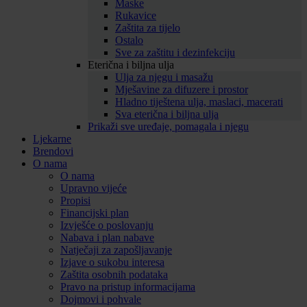
Maske
Rukavice
Zaštita za tijelo
Ostalo
Sve za zaštitu i dezinfekciju
Eterična i biljna ulja
Ulja za njegu i masažu
Mješavine za difuzere i prostor
Hladno tiještena ulja, maslaci, macerati
Sva eterična i biljna ulja
Prikaži sve uređaje, pomagala i njegu
Ljekarne
Brendovi
O nama
O nama
Upravno vijeće
Propisi
Financijski plan
Izvješće o poslovanju
Nabava i plan nabave
Natječaji za zapošljavanje
Izjave o sukobu interesa
Zaštita osobnih podataka
Pravo na pristup informacijama
Dojmovi i pohvale