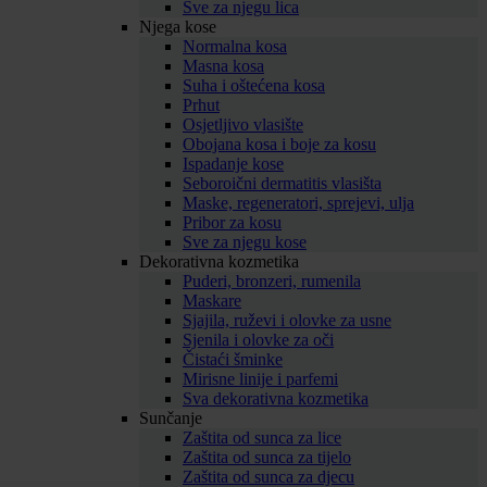
Sve za njegu lica
Njega kose
Normalna kosa
Masna kosa
Suha i oštećena kosa
Prhut
Osjetljivo vlasište
Obojana kosa i boje za kosu
Ispadanje kose
Seboroični dermatitis vlasišta
Maske, regeneratori, sprejevi, ulja
Pribor za kosu
Sve za njegu kose
Dekorativna kozmetika
Puderi, bronzeri, rumenila
Maskare
Sjajila, ruževi i olovke za usne
Sjenila i olovke za oči
Čistaći šminke
Mirisne linije i parfemi
Sva dekorativna kozmetika
Sunčanje
Zaštita od sunca za lice
Zaštita od sunca za tijelo
Zaštita od sunca za djecu