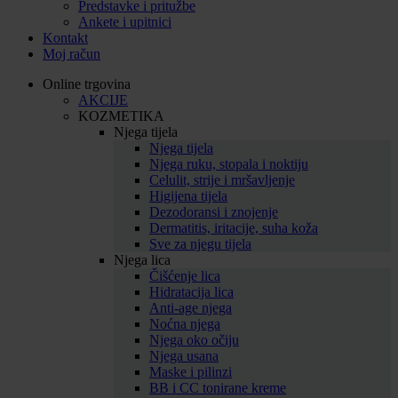
Predstavke i pritužbe
Ankete i upitnici
Kontakt
Moj račun
Online trgovina
AKCIJE
KOZMETIKA
Njega tijela
Njega tijela
Njega ruku, stopala i noktiju
Celulit, strije i mršavljenje
Higijena tijela
Dezodoransi i znojenje
Dermatitis, iritacije, suha koža
Sve za njegu tijela
Njega lica
Čišćenje lica
Hidratacija lica
Anti-age njega
Noćna njega
Njega oko očiju
Njega usana
Maske i pilinzi
BB i CC tonirane kreme