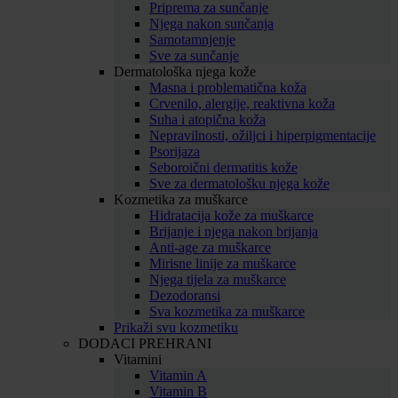
Priprema za sunčanje
Njega nakon sunčanja
Samotamnjenje
Sve za sunčanje
Dermatološka njega kože
Masna i problematična koža
Crvenilo, alergije, reaktivna koža
Suha i atopična koža
Nepravilnosti, ožiljci i hiperpigmentacije
Psorijaza
Seboroični dermatitis kože
Sve za dermatološku njega kože
Kozmetika za muškarce
Hidratacija kože za muškarce
Brijanje i njega nakon brijanja
Anti-age za muškarce
Mirisne linije za muškarce
Njega tijela za muškarce
Dezodoransi
Sva kozmetika za muškarce
Prikaži svu kozmetiku
DODACI PREHRANI
Vitamini
Vitamin A
Vitamin B