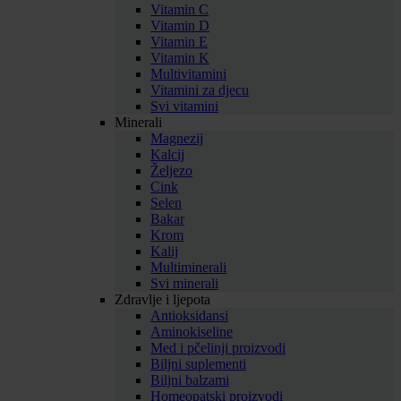
Vitamin C
Vitamin D
Vitamin E
Vitamin K
Multivitamini
Vitamini za djecu
Svi vitamini
Minerali
Magnezij
Kalcij
Željezo
Cink
Selen
Bakar
Krom
Kalij
Multiminerali
Svi minerali
Zdravlje i ljepota
Antioksidansi
Aminokiseline
Med i pčelinji proizvodi
Biljni suplementi
Biljni balzami
Homeopatski proizvodi