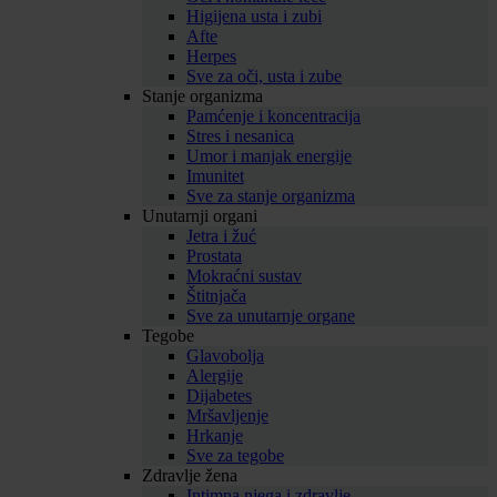
Higijena usta i zubi
Afte
Herpes
Sve za oči, usta i zube
Stanje organizma
Pamćenje i koncentracija
Stres i nesanica
Umor i manjak energije
Imunitet
Sve za stanje organizma
Unutarnji organi
Jetra i žuć
Prostata
Mokraćni sustav
Štitnjača
Sve za unutarnje organe
Tegobe
Glavobolja
Alergije
Dijabetes
Mršavljenje
Hrkanje
Sve za tegobe
Zdravlje žena
Intimna njega i zdravlje