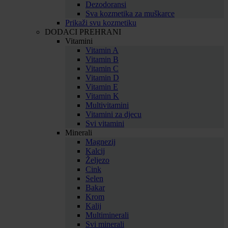
Dezodoransi
Sva kozmetika za muškarce
Prikaži svu kozmetiku
DODACI PREHRANI
Vitamini
Vitamin A
Vitamin B
Vitamin C
Vitamin D
Vitamin E
Vitamin K
Multivitamini
Vitamini za djecu
Svi vitamini
Minerali
Magnezij
Kalcij
Željezo
Cink
Selen
Bakar
Krom
Kalij
Multiminerali
Svi minerali