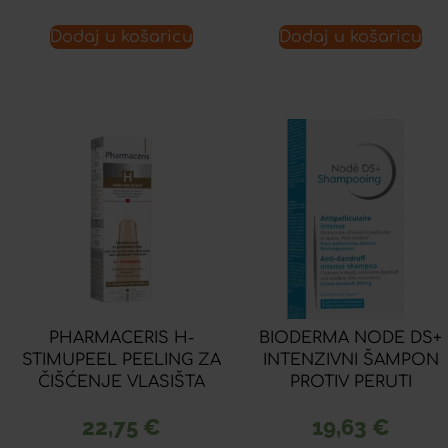
Dodaj u košaricu
Dodaj u košaricu
PHARMACERIS H-
BIODERMA NODE DS+
STIMUPEEL PEELING ZA
INTENZIVNI ŠAMPON
ČIŠĆENJE VLASIŠTA
PROTIV PERUTI
22,75
€
19,63
€