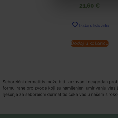
21,60
€
Dodaj u listu želja
Dodaj u košaricu
Seboreični dermatitis može biti izazovan i neugodan pro
formulirane proizvode koji su namijenjeni umirivanju vlasi
rješenje za seboreični dermatitis čeka vas u našem širok