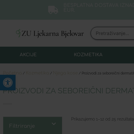
BESPLATNA DOSTAVA IZNAD
EUR.
AKCIJE
KOZMETIKA
Početna
Kozmetika
Njega kose
/
/
/ Proizvodi za seboreični dermatit
Open toolbar
PROIZVODI ZA SEBOREIČNI DERMAT
Prikazujemo 1–12 od 25 rezultata
Filtriranje