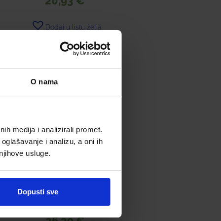
20,93
€
Dodaj u listu želja
Dodaj u košaricu
O nama
h medija i analizirali promet.
oglašavanje i analizu, a oni ih
 njihove usluge.
Dopusti sve
URIAGE D.S. LOSION
26,39
€