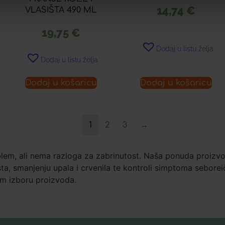
14,74
€
VLASIŠTA 490 ML
19,75
€
Dodaj u listu želja
Dodaj u listu želja
Dodaj u košaricu
Dodaj u košaricu
1
2
3
→
blem, ali nema razloga za zabrinutost. Naša ponuda proizv
šta, smanjenju upala i crvenila te kontroli simptoma sebore
om izboru proizvoda.