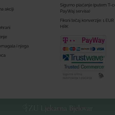
Sigurno plaćanje (putem T-
a akciji
PayWaj servisa)
Fiksni tečaj konverzije: 1 EUR
HRK
ehrani
enje
omagala i njega
eca