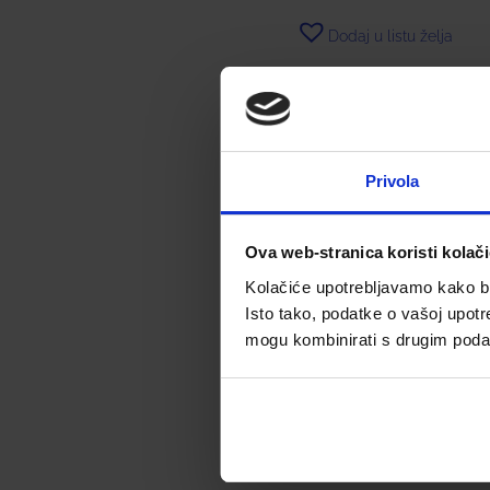
Dodaj u listu želja
Dodaj u košaricu
Privola
Ova web-stranica koristi kolač
Kolačiće upotrebljavamo kako bis
Isto tako, podatke o vašoj upotr
mogu kombinirati s drugim podacim
URIAGE D.S. GEL ZA
PRANJE