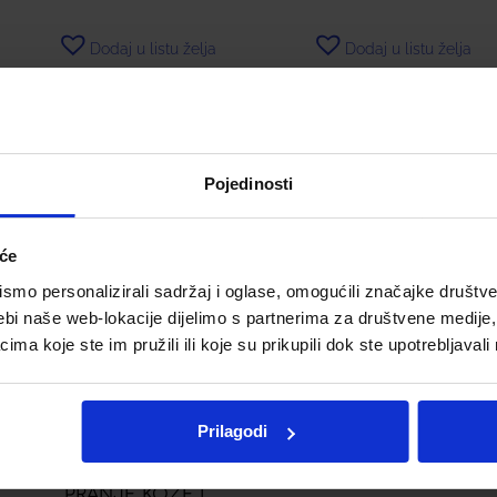
Dodaj u listu želja
Dodaj u listu želja
Dodaj u košaricu
Dodaj u košaricu
Pojedinosti
iće
mo personalizirali sadržaj i oglase, omogućili značajke društveni
ebi naše web-lokacije dijelimo s partnerima za društvene medije, 
a koje ste im pružili ili koje su prikupili dok ste upotrebljavali
Prilagodi
BIONIKE TRIDERM A.D.
BIONIKE PROXERA
PJENUŠAVA KREMA ZA
PSOMED 3 SHAMPOO
PRANJE KOŽE I