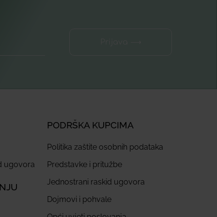
Prijava ⟶
PODRŠKA KUPCIMA
Politika zaštite osobnih podataka
id ugovora
Predstavke i pritužbe
Jednostrani raskid ugovora
ANJU
Dojmovi i pohvale
Opći uvjeti poslovanja