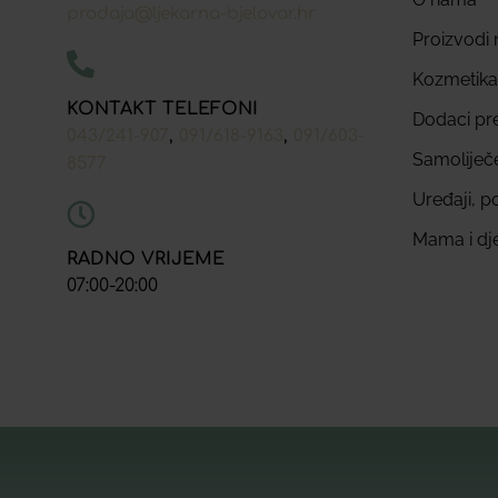
prodaja@ljekarna-bjelovar.hr
Proizvodi n
Kozmetika
KONTAKT TELEFONI
Dodaci pr
,
,
043/241-907
091/618-9163
091/603-
Samoliječ
8577
Uređaji, p
Mama i dj
RADNO VRIJEME
07:00-20:00