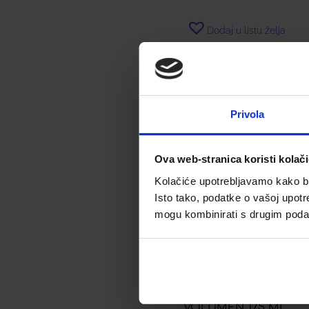
Dodaj u listu želja
Dodaj u košaricu
Privola
Ova web-stranica koristi kolač
Kolačiće upotrebljavamo kako bis
Isto tako, podatke o vašoj upotr
mogu kombinirati s drugim podacim
PHYTO VOLUME
REGENERATOR ZA
VOLUMEN 175 ML