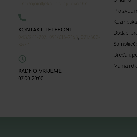
prodaja@ljekarna-bjelovar.hr
Proizvodi n
Kozmetika
KONTAKT TELEFONI
Dodaci pr
,
,
043/241-907
091/618-9163
091/603-
Samoliječ
8577
Uređaji, p
Mama i dj
RADNO VRIJEME
07:00-20:00