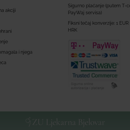
Sigurno plaćanje (putem T-
a akciji
PayWaj servisa)
Fiksni tečaj konverzije: 1 EUR
HRK
ehrani
enje
omagala i njega
eca