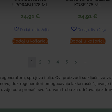
UPORABU 175 ML
KOSE 175 ML
24,91
€
24,91
€
Dodaj u listu želja
Dodaj u listu želja
Dodaj u košaricu
Dodaj u košaricu
1
2
3
4
5
6
→
regeneratora, sprejeva i ulja. Ovi proizvodi su ključni za v
bnovu, dok regeneratori omogućavaju lakše raščešljavanje i 
, ovdje ćete pronaći sve što vam treba za održavanje zdrave