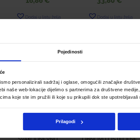
16,86
€
33,80
€
Dodaj u listu želja
Dodaj u listu želja
Dodaj u košaricu
Dodaj u košaricu
Pojedinosti
iće
mo personalizirali sadržaj i oglase, omogućili značajke društveni
ebi naše web-lokacije dijelimo s partnerima za društvene medije, 
a koje ste im pružili ili koje su prikupili dok ste upotrebljavali
Prilagodi
PHYTO SOFTNESS
PHYTO REPAIR
REGENERATOR ZA
REGENERATOR ZA
SVAKODNEVNU
OBNOVU OŠTEĆENE