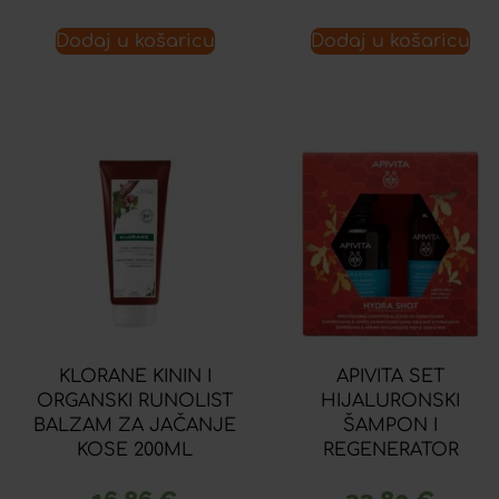
Dodaj u košaricu
Dodaj u košaricu
KLORANE KININ I
APIVITA SET
ORGANSKI RUNOLIST
HIJALURONSKI
BALZAM ZA JAČANJE
ŠAMPON I
KOSE 200ML
REGENERATOR