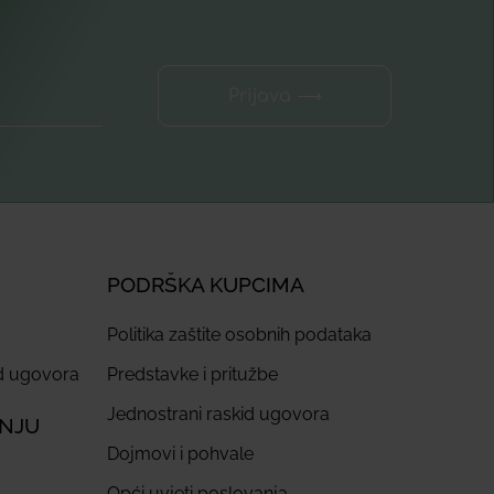
Prijava ⟶
PODRŠKA KUPCIMA
Politika zaštite osobnih podataka
id ugovora
Predstavke i pritužbe
Jednostrani raskid ugovora
ANJU
Dojmovi i pohvale
Opći uvjeti poslovanja