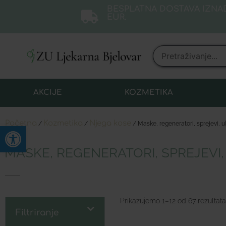
BESPLATNA DOSTAVA IZNAD
EUR.
AKCIJE
KOZMETIKA
Početna
Kozmetika
Njega kose
/
/
/ Maske, regeneratori, sprejevi, u
Open toolbar
MASKE, REGENERATORI, SPREJEVI,
Prikazujemo 1–12 od 67 rezultata
Filtriranje