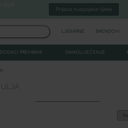
 50,00
Prijava nuspojave lijeka
LJEKARNE
BRENDOVI
DODACI PREHRANI
SAMOLIJEČENJE
lja
 ULJA