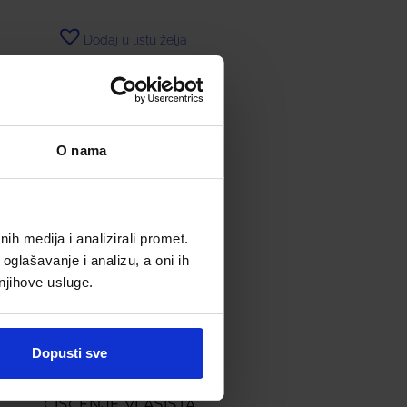
Dodaj u listu želja
Dodaj u košaricu
O nama
h medija i analizirali promet.
oglašavanje i analizu, a oni ih
 njihove usluge.
Dopusti sve
PHARMACERIS H-
STIMUPEEL PEELING ZA
ČIŠĆENJE VLASIŠTA