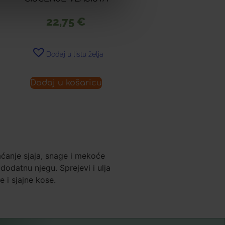
22,75
€
Dodaj u listu želja
Dodaj u košaricu
raćanje sjaja, snage i mekoće
dodatnu njegu. Sprejevi i ulja
 i sjajne kose.