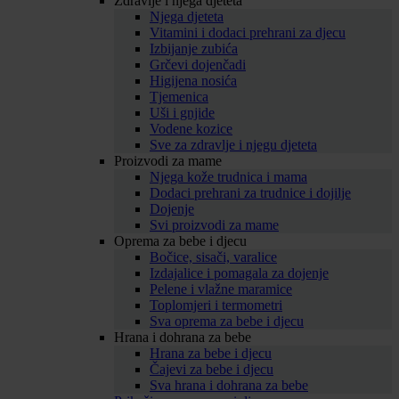
Zdravlje i njega djeteta
Njega djeteta
Vitamini i dodaci prehrani za djecu
Izbijanje zubića
Grčevi dojenčadi
Higijena nosića
Tjemenica
Uši i gnjide
Vodene kozice
Sve za zdravlje i njegu djeteta
Proizvodi za mame
Njega kože trudnica i mama
Dodaci prehrani za trudnice i dojilje
Dojenje
Svi proizvodi za mame
Oprema za bebe i djecu
Bočice, sisači, varalice
Izdajalice i pomagala za dojenje
Pelene i vlažne maramice
Toplomjeri i termometri
Sva oprema za bebe i djecu
Hrana i dohrana za bebe
Hrana za bebe i djecu
Čajevi za bebe i djecu
Sva hrana i dohrana za bebe