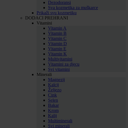
Dezodoransi
Sva kozmetika za muškarce
Prikaži svu kozmetiku
DODACI PREHRANI
Vitamini
Vitamin A
Vitamin B
Vitamin C
Vitamin D
Vitamin E
Vitamin K
Multivitamini
Vitamini za djecu
Svi vitamini
Minerali
Magnezij
Kalcij
Željezo
Cink
Selen
Bakar
Krom
Kalij
Multiminerali
Svi minerali