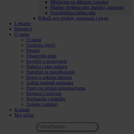
Mješavine za difuzere i prostor
Hladno tiještena ulja, maslaci, macerati
Sva eterična i biljna ulja
Prikaži sve uređaje, pomagala i njegu
Ljekarne
Brendovi
O nama
O nama
Upravno vijeće
Propisi
Financijski plan
Izvješće o poslovanju
Nabava i plan nabave
Natječaji za zapošljavanje
Izjave o sukobu interesa
Zaštita osobnih podataka
Pravo na pristup informacijama
Dojmovi i pohvale
Predstavke i pritužbe
Ankete i upitnici
Kontakt
Moj račun
Pretraživanje...