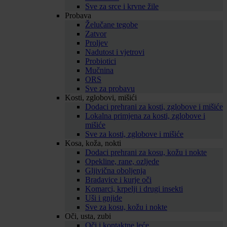
Sve za srce i krvne žile
Probava
Želučane tegobe
Zatvor
Proljev
Nadutost i vjetrovi
Probiotici
Mučnina
ORS
Sve za probavu
Kosti, zglobovi, mišići
Dodaci prehrani za kosti, zglobove i mišiće
Lokalna primjena za kosti, zglobove i
mišiće
Sve za kosti, zglobove i mišiće
Kosa, koža, nokti
Dodaci prehrani za kosu, kožu i nokte
Opekline, rane, ozljede
Gljivična oboljenja
Bradavice i kurje oči
Komarci, krpelji i drugi insekti
Uši i gnjide
Sve za kosu, kožu i nokte
Oči, usta, zubi
Oči i kontaktne leće