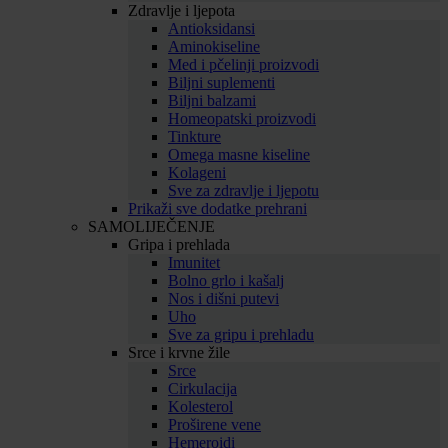
Zdravlje i ljepota
Antioksidansi
Aminokiseline
Med i pčelinji proizvodi
Biljni suplementi
Biljni balzami
Homeopatski proizvodi
Tinkture
Omega masne kiseline
Kolageni
Sve za zdravlje i ljepotu
Prikaži sve dodatke prehrani
SAMOLIJEČENJE
Gripa i prehlada
Imunitet
Bolno grlo i kašalj
Nos i dišni putevi
Uho
Sve za gripu i prehladu
Srce i krvne žile
Srce
Cirkulacija
Kolesterol
Proširene vene
Hemeroidi