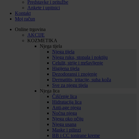
Predstavke i pritužbe
Ankete i upitnici
Kontakt
Moj račun
Online trgovina
AKCIJE
KOZMETIKA
Njega tijela
Njega tijela
Njega ruku, stopala i noktiju
Celulit, strije i mršavljenje
Higijena tijela
Dezodoransi i znojenje
Dermatitis, iritacije, suha koža
Sve za njegu tijela
Njega lica
Čišćenje lica
Hidratacija lica
Anti-age njega
Noćna njega
Njega oko očiju
Njega usana
Maske i pilinzi
BB i CC tonirane kreme