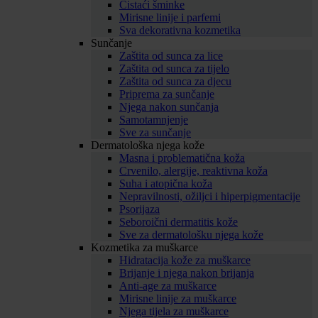
Čistaći šminke
Mirisne linije i parfemi
Sva dekorativna kozmetika
Sunčanje
Zaštita od sunca za lice
Zaštita od sunca za tijelo
Zaštita od sunca za djecu
Priprema za sunčanje
Njega nakon sunčanja
Samotamnjenje
Sve za sunčanje
Dermatološka njega kože
Masna i problematična koža
Crvenilo, alergije, reaktivna koža
Suha i atopična koža
Nepravilnosti, ožiljci i hiperpigmentacije
Psorijaza
Seboroični dermatitis kože
Sve za dermatološku njega kože
Kozmetika za muškarce
Hidratacija kože za muškarce
Brijanje i njega nakon brijanja
Anti-age za muškarce
Mirisne linije za muškarce
Njega tijela za muškarce