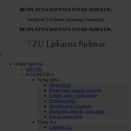
Idi
BESPLATNA DOSTAVA IZNAD 50,00 EUR.
na
sadržaj
Facebook
Facebook-messenger
Instagram
BESPLATNA DOSTAVA IZNAD 50,00 EUR.
rt
Online trgovina
AKCIJE
KOZMETIKA
Njega tijela
Njega tijela
Njega ruku, stopala i noktiju
Celulit, strije i mršavljenje
Higijena tijela
Dezodoransi i znojenje
Dermatitis, iritacije, suha koža
Sve za njegu tijela
Njega lica
Čišćenje lica