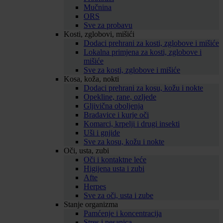
Mučnina
ORS
Sve za probavu
Kosti, zglobovi, mišići
Dodaci prehrani za kosti, zglobove i mišiće
Lokalna primjena za kosti, zglobove i
mišiće
Sve za kosti, zglobove i mišiće
Kosa, koža, nokti
Dodaci prehrani za kosu, kožu i nokte
Opekline, rane, ozljede
Gljivična oboljenja
Bradavice i kurje oči
Komarci, krpelji i drugi insekti
Uši i gnjide
Sve za kosu, kožu i nokte
Oči, usta, zubi
Oči i kontaktne leće
Higijena usta i zubi
Afte
Herpes
Sve za oči, usta i zube
Stanje organizma
Pamćenje i koncentracija
Stres i nesanica