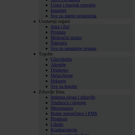
Umor i manjak energije
Imunitet
Sve za stanje organizma
Unutarnji organi
Jetra i žuć
Prostata
Mokraćni sustav
Štitnjača
Sve za unutarnje organe
Tegobe
Glavobolja
Alergije
Dijabetes
Mršavljenje
Hrkanje
Sve za tegobe
Zdravlje žena
Intimna njega i zdravlje
Trudnoća i dojenje
Menopauza
Bolne mjesečnice i PMS
Plodnost
Libido
Kontracepcija