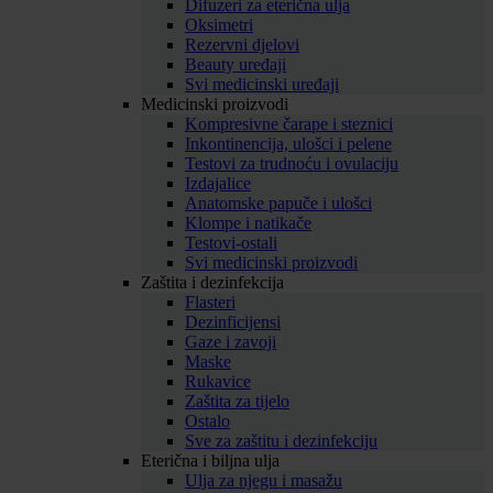
Difuzeri za eterična ulja
Oksimetri
Rezervni djelovi
Beauty uređaji
Svi medicinski uređaji
Medicinski proizvodi
Kompresivne čarape i steznici
Inkontinencija, ulošci i pelene
Testovi za trudnoću i ovulaciju
Izdajalice
Anatomske papuče i ulošci
Klompe i natikače
Testovi-ostali
Svi medicinski proizvodi
Zaštita i dezinfekcija
Flasteri
Dezinficijensi
Gaze i zavoji
Maske
Rukavice
Zaštita za tijelo
Ostalo
Sve za zaštitu i dezinfekciju
Eterična i biljna ulja
Ulja za njegu i masažu