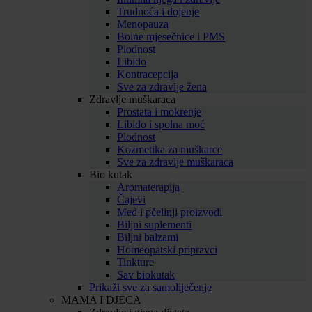
Trudnoća i dojenje
Menopauza
Bolne mjesečnice i PMS
Plodnost
Libido
Kontracepcija
Sve za zdravlje žena
Zdravlje muškaraca
Prostata i mokrenje
Libido i spolna moć
Plodnost
Kozmetika za muškarce
Sve za zdravlje muškaraca
Bio kutak
Aromaterapija
Čajevi
Med i pčelinji proizvodi
Biljni suplementi
Biljni balzami
Homeopatski pripravci
Tinkture
Sav biokutak
Prikaži sve za samoliječenje
MAMA I DJECA