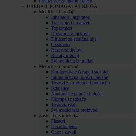
Prikaži sve za mamu i djecu
UREĐAJI, POMAGALA I NJEGA
Medicinski uređaji
Inhalatori i aspiratori
Tlakomjeri i manžete
Toplomjeri
Dozatori za lijekove
Difuzeri za eterična ulja
Oksimetri
Rezervni djelovi
Beauty uređaji
Svi medicinski uređaji
Medicinski proizvodi
Kompresivne čarape i steznici
Inkontinencija, ulošci i pelene
Testovi za trudnoću i ovulaciju
Izdajalice
Anatomske papuče i ulošci
Klompe i natikače
Testovi-ostali
Svi medicinski proizvodi
Zaštita i dezinfekcija
Flasteri
Dezinficijensi
Gaze i zavoji