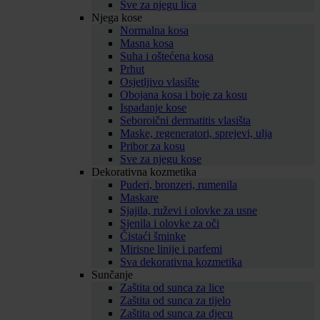
Sve za njegu lica
Njega kose
Normalna kosa
Masna kosa
Suha i oštećena kosa
Prhut
Osjetljivo vlasište
Obojana kosa i boje za kosu
Ispadanje kose
Seboroični dermatitis vlasišta
Maske, regeneratori, sprejevi, ulja
Pribor za kosu
Sve za njegu kose
Dekorativna kozmetika
Puderi, bronzeri, rumenila
Maskare
Sjajila, ruževi i olovke za usne
Sjenila i olovke za oči
Čistaći šminke
Mirisne linije i parfemi
Sva dekorativna kozmetika
Sunčanje
Zaštita od sunca za lice
Zaštita od sunca za tijelo
Zaštita od sunca za djecu