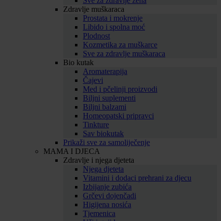
Sve za zdravlje žena
Zdravlje muškaraca
Prostata i mokrenje
Libido i spolna moć
Plodnost
Kozmetika za muškarce
Sve za zdravlje muškaraca
Bio kutak
Aromaterapija
Čajevi
Med i pčelinji proizvodi
Biljni suplementi
Biljni balzami
Homeopatski pripravci
Tinkture
Sav biokutak
Prikaži sve za samoliječenje
MAMA I DJECA
Zdravlje i njega djeteta
Njega djeteta
Vitamini i dodaci prehrani za djecu
Izbijanje zubića
Grčevi dojenčadi
Higijena nosića
Tjemenica