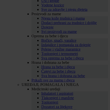
Uši i gnjide
Vodene kozice
Sve za zdravlje i njegu djeteta
Proizvodi za mame
Njega kože trudnica i mama
Dodaci prehrani za trudnice i dojilje
Dojenje
Svi proizvodi za mame
Oprema za bebe i djecu
Bočice, sisači, varalice
Izdajalice i pomagala za dojenje
Pelene i vlažne maramice
Toplomjeri i termometri
Sva oprema za bebe i djecu
Hrana i dohrana za bebe
Hrana za bebe i djecu
Čajevi za bebe i djecu
Sva hrana i dohrana za bebe
Prikaži sve za mamu i djecu
UREĐAJI, POMAGALA I NJEGA
Medicinski uređaji
Inhalatori i aspiratori
Tlakomjeri i manžete
Toplomjeri
Dozatori za lijekove