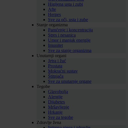
Higijena usta i zubi
Afte
Herpes
Sve za oči, usta i zube
Stanje organizma
Pamćenje i koncentracija
Stres i nesanica
Umor i manjak energije
Imunitet
Sve za stanje organizma
Unutarnji organi
Jetra i žuć
Prostata
Mokraćni sustav
Štitnjača
Sve za unutarnje organe
Tegobe
Glavobolja
Alergije
Dijabetes
Mršavljenje
Hrkanje
Sve za tegobe
Zdravlje žena
Intimna njega i zdravlje