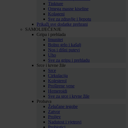
Tinkture
Omega masne kiseline
Kolageni
Sve za zdravlje i ljepotu
Prikaži sve dodatke prehrani
SAMOLIJEČENJE
Gripa i prehlada
Imunitet
Bolno grlo i kašalj
Nos i dišni putevi
Uho
Sve za gripu i prehladu
Srce i krvne žile
Srce
Cirkulacija
Kolesterol
Proširene vene
Hemeroidi
Sve za srce i krvne žile
Probava
Želučane tegobe
Zatvor
Proljev
Nadutost i vjetrovi
Probiotici