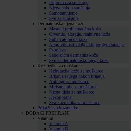
Priprema za sunčanje
Njega nakon sunčanja
Samotamnjenje
Sve za sunčanje
Dermatološka njega kože
Masna i problematična koža
Crvenilo, alergije, reaktivna koža
Suha i atopična koža
Nepravilnosti, ožiljci i hiperpigmentacije
Psorijaza
Seboroični dermatitis kože
Sve za dermatološku njega kože
Kozmetika za muškarce
Hidratacija kože za muškarce
Brijanje i njega nakon brijanja
Anti-age za muškarce
Mirisne linije za muškarce
Njega tijela za muškarce
Dezodoransi
Sva kozmetika za muškarce
Prikaži svu kozmetiku
DODACI PREHRANI
Vitamini
Vitamin A
Vitamin B