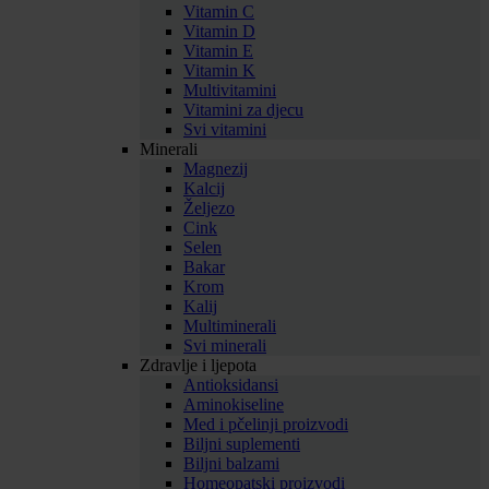
Vitamin C
Vitamin D
Vitamin E
Vitamin K
Multivitamini
Vitamini za djecu
Svi vitamini
Minerali
Magnezij
Kalcij
Željezo
Cink
Selen
Bakar
Krom
Kalij
Multiminerali
Svi minerali
Zdravlje i ljepota
Antioksidansi
Aminokiseline
Med i pčelinji proizvodi
Biljni suplementi
Biljni balzami
Homeopatski proizvodi