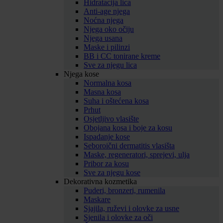
Hidratacija lica
Anti-age njega
Noćna njega
Njega oko očiju
Njega usana
Maske i pilinzi
BB i CC tonirane kreme
Sve za njegu lica
Njega kose
Normalna kosa
Masna kosa
Suha i oštećena kosa
Prhut
Osjetljivo vlasište
Obojana kosa i boje za kosu
Ispadanje kose
Seboroični dermatitis vlasišta
Maske, regeneratori, sprejevi, ulja
Pribor za kosu
Sve za njegu kose
Dekorativna kozmetika
Puderi, bronzeri, rumenila
Maskare
Sjajila, ruževi i olovke za usne
Sjenila i olovke za oči