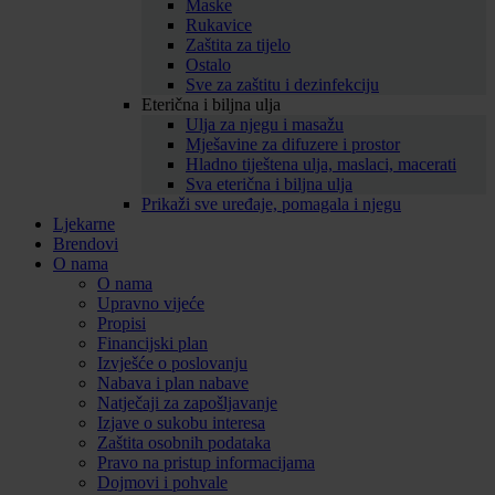
Maske
Rukavice
Zaštita za tijelo
Ostalo
Sve za zaštitu i dezinfekciju
Eterična i biljna ulja
Ulja za njegu i masažu
Mješavine za difuzere i prostor
Hladno tiještena ulja, maslaci, macerati
Sva eterična i biljna ulja
Prikaži sve uređaje, pomagala i njegu
Ljekarne
Brendovi
O nama
O nama
Upravno vijeće
Propisi
Financijski plan
Izvješće o poslovanju
Nabava i plan nabave
Natječaji za zapošljavanje
Izjave o sukobu interesa
Zaštita osobnih podataka
Pravo na pristup informacijama
Dojmovi i pohvale