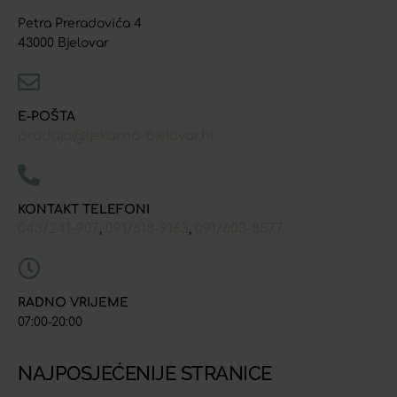
Petra Preradovića 4
43000 Bjelovar
E-POŠTA
prodaja@ljekarna-bjelovar.hr
KONTAKT TELEFONI
043/241-907
091/618-9163
091/603-8577
,
,
RADNO VRIJEME
07:00-20:00
NAJPOSJEĆENIJE STRANICE