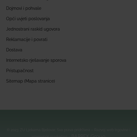
Dojmovi i pohvale
Opći uvjeti poslovanja
Jednostrani raskid ugovora
Reklamacije i povrati
Dostava
Internetsko rješavanje sporova
Pristupačnost
Sitemap (Mapa stranice)
© 2023. ZU Ljekarna Bjelovar, Sva prava pridržana – Razvoj web trgovine i
BARREK Group
internetski marketing –