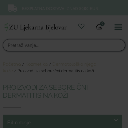
BESPLATNA DOSTAVA IZNAD 50,00 EUR.
0
Online 
Moj ra
Početna
/
Kozmetika
/
Dermatološka njega
kože
/ Proizvodi za seboreični dermatitis na koži
PROIZVODI ZA SEBOREIČNI
DERMATITIS NA KOŽI
Filtriranje