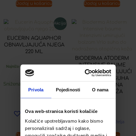
Dodaj u košaricu
Dodaj u košaricu
Akcija!
EUCERIN AQUAPHOR
OBNAVLJAJUĆA NJEGA
220 ML
BIODERMA ATODERM
INTENSIVE BAUME
Najniža cijena u zadnjih 30 dana:
INTENZIVNI UMIRUJUĆI
28,08
€
BALZAM VRLO SUHA
16,85
€
Snižena cijena:
DO NADRAŽENA
Privola
Pojedinosti
O nama
ATOPIČNA KOŽA
16,10
€
Ova web-stranica koristi kolačiće
Dodaj u listu želja
Kolačiće upotrebljavamo kako bismo
Dodaj u listu želja
personalizirali sadržaj i oglase,
omogućili značajke društvenih medija i
Dodaj u košaricu
Dodaj u košaricu