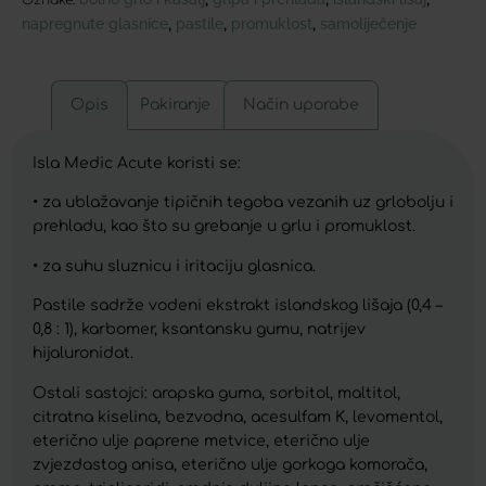
napregnute glasnice
pastile
promuklost
samoliječenje
,
,
,
Opis
Pakiranje
Način uporabe
Isla Medic Acute koristi se:
• za ublažavanje tipičnih tegoba vezanih uz grlobolju i
prehladu, kao što su grebanje u grlu i promuklost.
• za suhu sluznicu i iritaciju glasnica.
Pastile sadrže vodeni ekstrakt islandskog lišaja (0,4 –
0,8 : 1), karbomer, ksantansku gumu, natrijev
hijaluronidat.
Ostali sastojci: arapska guma, sorbitol, maltitol,
citratna kiselina, bezvodna, acesulfam K, levomentol,
eterično ulje paprene metvice, eterično ulje
zvjezdastog anisa, eterično ulje gorkoga komorača,