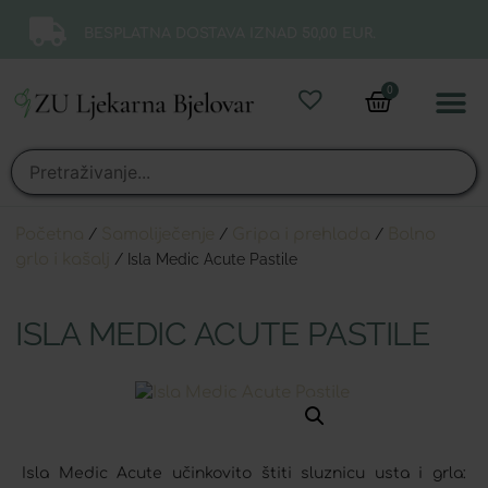
BESPLATNA DOSTAVA IZNAD 50,00 EUR.
0
Online 
Moj ra
Početna
/
Samoliječenje
/
Gripa i prehlada
/
Bolno
grlo i kašalj
/ Isla Medic Acute Pastile
ISLA MEDIC ACUTE PASTILE
Isla Medic Acute učinkovito štiti sluznicu usta i grla: