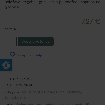
ublažava tegobe grla; smiruje snažno napregnute
glasnice
7,27
€
Na zalihi
Dodaj u košaricu
Dodaj u listu želja
Open toolbar
EAN:
4104480462061
SKU (C šifra):
c021451
Isla
Bolno grlo i kašalj
Gripa i prehlada
,
,
,
Kategorije:
Samoliječenje
bolno grlo i kašalj
gripa i prehlada
islandski lišaj
,
,
,
Oznake: