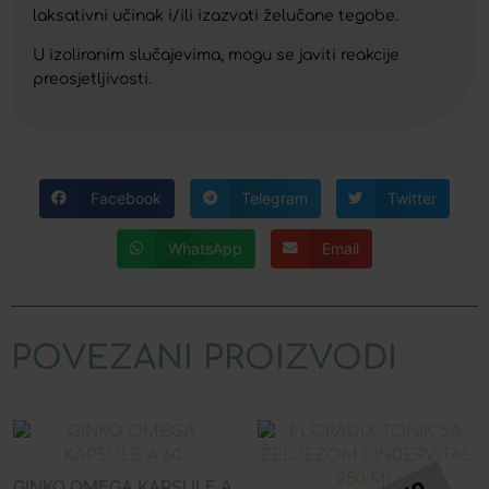
laksativni učinak i/ili izazvati želučane tegobe.
U izoliranim slučajevima, mogu se javiti reakcije
preosjetljivosti.
Facebook
Telegram
Twitter
WhatsApp
Email
POVEZANI PROIZVODI
GINKO OMEGA KAPSULE Á