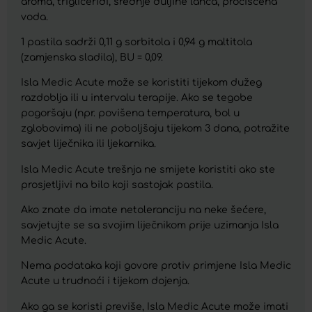
aroma, trigliceridi, srednje duljine lanca, pročišćena
voda.
1 pastila sadrži 0,11 g sorbitola i 0,94 g maltitola
(zamjenska sladila), BU = 0,09.
Isla Medic Acute može se koristiti tijekom dužeg
razdoblja ili u intervalu terapije. Ako se tegobe
pogoršaju (npr. povišena temperatura, bol u
zglobovima) ili ne poboljšaju tijekom 3 dana, potražite
savjet liječnika ili ljekarnika.
Isla Medic Acute trešnja ne smijete koristiti ako ste
prosjetljivi na bilo koji sastojak pastila.
Ako znate da imate netoleranciju na neke šećere,
savjetujte se sa svojim liječnikom prije uzimanja Isla
Medic Acute.
Nema podataka koji govore protiv primjene Isla Medic
Acute u trudnoći i tijekom dojenja.
Ako ga se koristi previše, Isla Medic Acute može imati