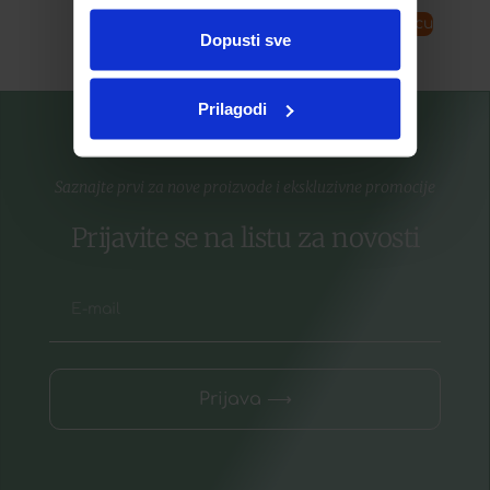
ste upotrebljavali njihove usluge.
Pročitaj više
Dodaj u košaricu
Dopusti sve
Prilagodi
Saznajte prvi za nove proizvode i ekskluzivne promocije
Prijavite se na listu za novosti
Prijava ⟶