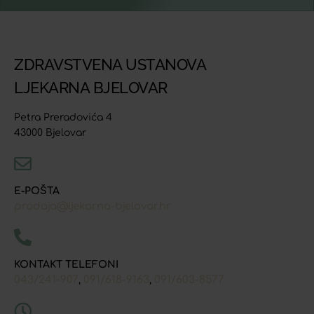
ZDRAVSTVENA USTANOVA
LJEKARNA BJELOVAR
Petra Preradovića 4
43000 Bjelovar
E-POŠTA
prodaja@ljekarna-bjelovar.hr
KONTAKT TELEFONI
043/241-907
091/618-9163
091/603-8577
,
,