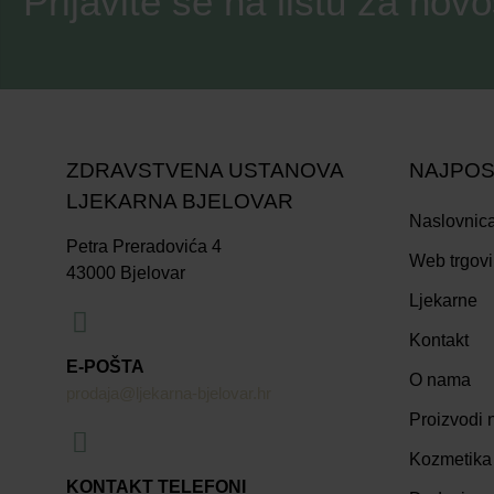
Prijavite se na listu za novo
ZDRAVSTVENA USTANOVA
NAJPOS
LJEKARNA BJELOVAR
Naslovnic
Petra Preradovića 4
Web trgov
43000 Bjelovar
Ljekarne
Kontakt
E-POŠTA
O nama
prodaja@ljekarna-bjelovar.hr
Proizvodi n
Kozmetika
KONTAKT TELEFONI