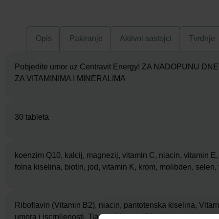
Opis
Pakiranje
Aktivni sastojci
Tvrdnje
Pobjedite umor uz Centravit Energy! ZA NADOPUNU 
ZA VITAMINIMA I MINERALIMA
30 tableta
koenzim Q10, kalcij, magnezij, vitamin C, niacin, vitamin E,
folna kiselina, biotin, jod, vitamin K, krom, molibden, selen
Riboflavin (Vitamin B2), niacin, pantotenska kiselina, Vitam
umora i iscrpljenosti. Tiamin (Vitamin B1), biotin, bakar,