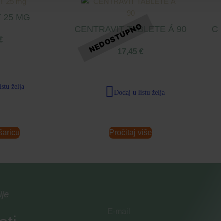
 25 MG
CENTRAVIT TABLETE Á 90
C
€
17,45
€
istu želja
Dodaj u listu želja
šaricu
Pročitaj više
ije