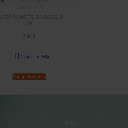
 1000 ŠUMEĆE TABLETE Á
20
7,98
€
Dodaj u listu želja
Dodaj u košaricu
Prijava ⟶