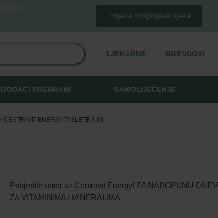
50,00
Prijava nuspojave lijeka
LJEKARNE
BRENDOVI
DODACI PREHRANI
SAMOLIJEČENJE
/ CENTRAVIT ENERGY TABLETE Á 30
0
Pobjedite umor uz Centravit Energy! ZA NADOPUNU DN
ZA VITAMINIMA I MINERALIMA