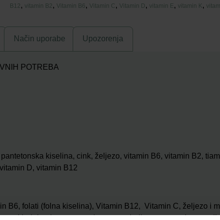
,
,
,
,
,
,
,
B12
vitamin B2
Vitamin B6
Vitamin C
Vitamin D
vitamin E
vitamin K
vitam
Način uporabe
Upozorenja
DNEVNIH POTREBA
 pantetonska kiselina, cink, željezo, vitamin B6, vitamin B2, tia
, vitamin D, vitamin B12
in B6, folati (folna kiselina), Vitamin B12, Vitamin C, željezo 
 mangan i jod doprinose normalnom metabolizmu stvaranja energije