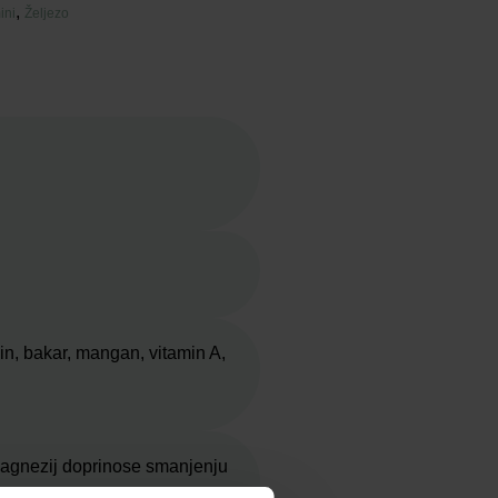
,
ini
Željezo
min, bakar, mangan, vitamin A,
i magnezij doprinose smanjenju
.