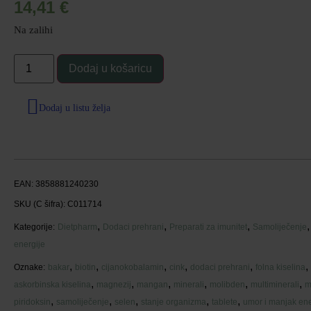
14,41
€
Na zalihi
Dodaj u košaricu
Dodaj u listu želja
EAN:
3858881240230
SKU (C šifra):
C011714
,
,
,
Kategorije:
Dietpharm
Dodaci prehrani
Preparati za imunitet
Samoliječenje
energije
,
,
,
,
,
,
Oznake:
bakar
biotin
cijanokobalamin
cink
dodaci prehrani
folna kiselina
,
,
,
,
,
,
askorbinska kiselina
magnezij
mangan
minerali
molibden
multiminerali
m
,
,
,
,
,
piridoksin
samoliječenje
selen
stanje organizma
tablete
umor i manjak ene