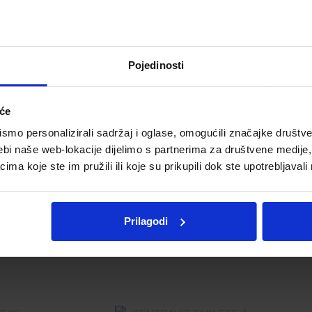
Pojedinosti
iće
etovati s liječnikom ili ljekarnikom.
mo personalizirali sadržaj i oglase, omogućili značajke društveni
ebi naše web-lokacije dijelimo s partnerima za društvene medije, 
a koje ste im pružili ili koje su prikupili dok ste upotrebljavali
Telegram
Twitter
WhatsApp
Email
Prilagodi