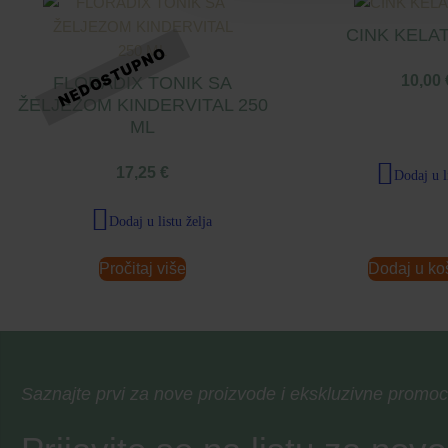
CINK KELAT
10,00
FLORADIX TONIK SA
ŽELJEZOM KINDERVITAL 250
ML
17,25
€
Dodaj u l
Dodaj u listu želja
Pročitaj više
Dodaj u ko
Saznajte prvi za nove proizvode i ekskluzivne promoc