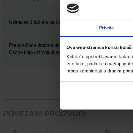
Uzima se 1 tableta na dan uz obrok
Privola
Preporučene dnevne doze ne smiju se prekoračiti.
Ova web-stranica koristi kolač
Osobe koje uzimaju lijekove trebaju se prije uzimanja posavj
Kolačiće upotrebljavamo kako bis
Isto tako, podatke o vašoj upotr
mogu kombinirati s drugim podacim
Facebook
POVEZANI PROIZVODI