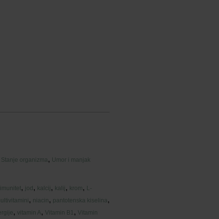
,
,
Stanje organizma
Umor i manjak
,
,
,
,
,
imunitet
jod
kalcij
kalij
krom
L-
,
,
,
ultivitamini
niacin
pantotenska kiselina
,
,
,
rgije
vitamin A
Vitamin B1
Vitamin