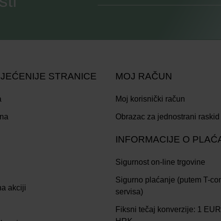
sti
JEĆENIJE STRANICE
MOJ RAČUN
a
Moj korisnički račun
ina
Obrazac za jednostrani raskid
INFORMACIJE O PLAĆ
Sigurnost on-line trgovine
Sigurno plaćanje (putem T-c
a akciji
servisa)
Fiksni tečaj konverzije: 1 EU