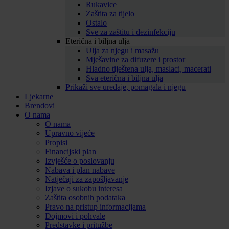
Rukavice
Zaštita za tijelo
Ostalo
Sve za zaštitu i dezinfekciju
Eterična i biljna ulja
Ulja za njegu i masažu
Mješavine za difuzere i prostor
Hladno tiještena ulja, maslaci, macerati
Sva eterična i biljna ulja
Prikaži sve uređaje, pomagala i njegu
Ljekarne
Brendovi
O nama
O nama
Upravno vijeće
Propisi
Financijski plan
Izvješće o poslovanju
Nabava i plan nabave
Natječaji za zapošljavanje
Izjave o sukobu interesa
Zaštita osobnih podataka
Pravo na pristup informacijama
Dojmovi i pohvale
Predstavke i pritužbe