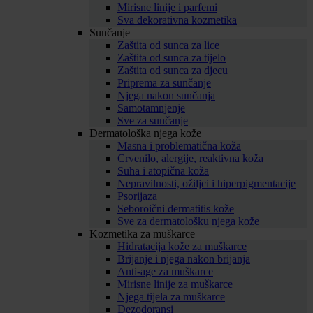
Mirisne linije i parfemi
Sva dekorativna kozmetika
Sunčanje
Zaštita od sunca za lice
Zaštita od sunca za tijelo
Zaštita od sunca za djecu
Priprema za sunčanje
Njega nakon sunčanja
Samotamnjenje
Sve za sunčanje
Dermatološka njega kože
Masna i problematična koža
Crvenilo, alergije, reaktivna koža
Suha i atopična koža
Nepravilnosti, ožiljci i hiperpigmentacije
Psorijaza
Seboroični dermatitis kože
Sve za dermatološku njega kože
Kozmetika za muškarce
Hidratacija kože za muškarce
Brijanje i njega nakon brijanja
Anti-age za muškarce
Mirisne linije za muškarce
Njega tijela za muškarce
Dezodoransi