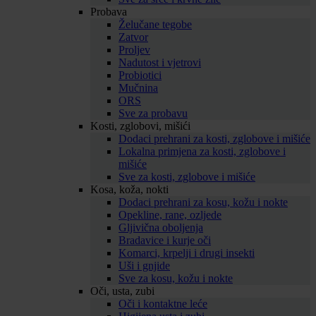
Probava
Želučane tegobe
Zatvor
Proljev
Nadutost i vjetrovi
Probiotici
Mučnina
ORS
Sve za probavu
Kosti, zglobovi, mišići
Dodaci prehrani za kosti, zglobove i mišiće
Lokalna primjena za kosti, zglobove i
mišiće
Sve za kosti, zglobove i mišiće
Kosa, koža, nokti
Dodaci prehrani za kosu, kožu i nokte
Opekline, rane, ozljede
Gljivična oboljenja
Bradavice i kurje oči
Komarci, krpelji i drugi insekti
Uši i gnjide
Sve za kosu, kožu i nokte
Oči, usta, zubi
Oči i kontaktne leće