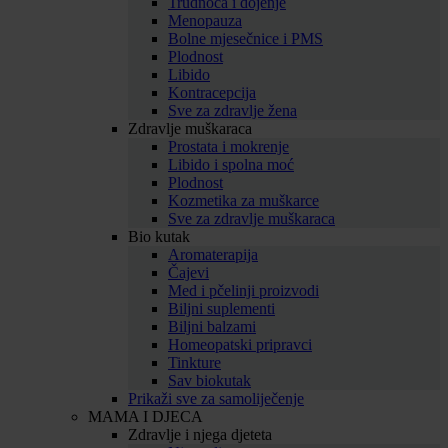
Trudnoća i dojenje
Menopauza
Bolne mjesečnice i PMS
Plodnost
Libido
Kontracepcija
Sve za zdravlje žena
Zdravlje muškaraca
Prostata i mokrenje
Libido i spolna moć
Plodnost
Kozmetika za muškarce
Sve za zdravlje muškaraca
Bio kutak
Aromaterapija
Čajevi
Med i pčelinji proizvodi
Biljni suplementi
Biljni balzami
Homeopatski pripravci
Tinkture
Sav biokutak
Prikaži sve za samoliječenje
MAMA I DJECA
Zdravlje i njega djeteta