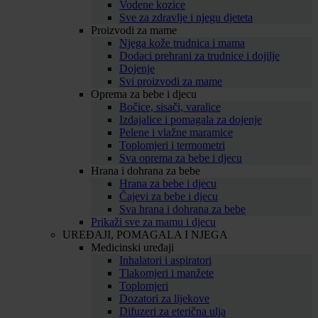
Vodene kozice
Sve za zdravlje i njegu djeteta
Proizvodi za mame
Njega kože trudnica i mama
Dodaci prehrani za trudnice i dojilje
Dojenje
Svi proizvodi za mame
Oprema za bebe i djecu
Bočice, sisači, varalice
Izdajalice i pomagala za dojenje
Pelene i vlažne maramice
Toplomjeri i termometri
Sva oprema za bebe i djecu
Hrana i dohrana za bebe
Hrana za bebe i djecu
Čajevi za bebe i djecu
Sva hrana i dohrana za bebe
Prikaži sve za mamu i djecu
UREĐAJI, POMAGALA I NJEGA
Medicinski uređaji
Inhalatori i aspiratori
Tlakomjeri i manžete
Toplomjeri
Dozatori za lijekove
Difuzeri za eterična ulja