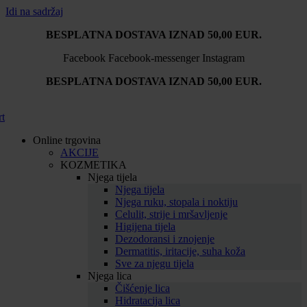
Idi na sadržaj
BESPLATNA DOSTAVA IZNAD 50,00 EUR.
Facebook
Facebook-messenger
Instagram
BESPLATNA DOSTAVA IZNAD 50,00 EUR.
rt
Online trgovina
AKCIJE
KOZMETIKA
Njega tijela
Njega tijela
Njega ruku, stopala i noktiju
Celulit, strije i mršavljenje
Higijena tijela
Dezodoransi i znojenje
Dermatitis, iritacije, suha koža
Sve za njegu tijela
Njega lica
Čišćenje lica
Hidratacija lica