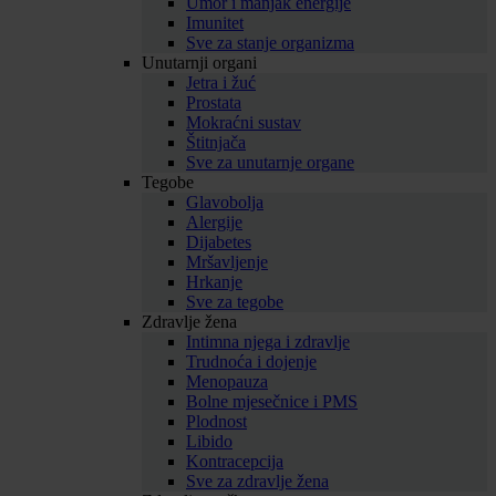
Umor i manjak energije
Imunitet
Sve za stanje organizma
Unutarnji organi
Jetra i žuć
Prostata
Mokraćni sustav
Štitnjača
Sve za unutarnje organe
Tegobe
Glavobolja
Alergije
Dijabetes
Mršavljenje
Hrkanje
Sve za tegobe
Zdravlje žena
Intimna njega i zdravlje
Trudnoća i dojenje
Menopauza
Bolne mjesečnice i PMS
Plodnost
Libido
Kontracepcija
Sve za zdravlje žena