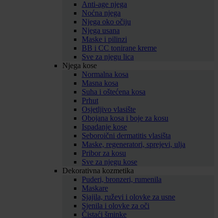
Anti-age njega
Noćna njega
Njega oko očiju
Njega usana
Maske i pilinzi
BB i CC tonirane kreme
Sve za njegu lica
Njega kose
Normalna kosa
Masna kosa
Suha i oštećena kosa
Prhut
Osjetljivo vlasište
Obojana kosa i boje za kosu
Ispadanje kose
Seboroični dermatitis vlasišta
Maske, regeneratori, sprejevi, ulja
Pribor za kosu
Sve za njegu kose
Dekorativna kozmetika
Puderi, bronzeri, rumenila
Maskare
Sjajila, ruževi i olovke za usne
Sjenila i olovke za oči
Čistaći šminke