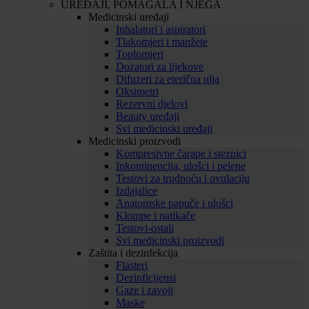
UREĐAJI, POMAGALA I NJEGA
Medicinski uređaji
Inhalatori i aspiratori
Tlakomjeri i manžete
Toplomjeri
Dozatori za lijekove
Difuzeri za eterična ulja
Oksimetri
Rezervni djelovi
Beauty uređaji
Svi medicinski uređaji
Medicinski proizvodi
Kompresivne čarape i steznici
Inkontinencija, ulošci i pelene
Testovi za trudnoću i ovulaciju
Izdajalice
Anatomske papuče i ulošci
Klompe i natikače
Testovi-ostali
Svi medicinski proizvodi
Zaštita i dezinfekcija
Flasteri
Dezinficijensi
Gaze i zavoji
Maske