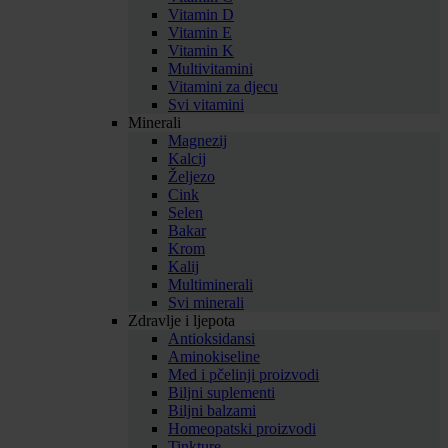
Vitamin D
Vitamin E
Vitamin K
Multivitamini
Vitamini za djecu
Svi vitamini
Minerali
Magnezij
Kalcij
Željezo
Cink
Selen
Bakar
Krom
Kalij
Multiminerali
Svi minerali
Zdravlje i ljepota
Antioksidansi
Aminokiseline
Med i pčelinji proizvodi
Biljni suplementi
Biljni balzami
Homeopatski proizvodi
Tinkture