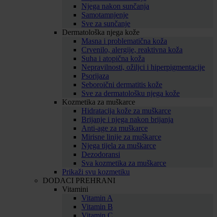
Njega nakon sunčanja
Samotamnjenje
Sve za sunčanje
Dermatološka njega kože
Masna i problematična koža
Crvenilo, alergije, reaktivna koža
Suha i atopična koža
Nepravilnosti, ožiljci i hiperpigmentacije
Psorijaza
Seboroični dermatitis kože
Sve za dermatološku njega kože
Kozmetika za muškarce
Hidratacija kože za muškarce
Brijanje i njega nakon brijanja
Anti-age za muškarce
Mirisne linije za muškarce
Njega tijela za muškarce
Dezodoransi
Sva kozmetika za muškarce
Prikaži svu kozmetiku
DODACI PREHRANI
Vitamini
Vitamin A
Vitamin B
Vitamin C