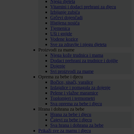
Njega djeteta
Vitamini i dodaci prehrani za djecu
Izbijanje zubića
Grčevi dojenčadi
Higijena nosića
Tjemenica
Uši i gnjide
Vodene kozice
Sve za zdravlje i njegu djeteta
Proizvodi za mame
Njega kože trudnica i mama
Dodaci prehrani za trudnice i dojilje
Dojenje
Svi proizvodi za mame
Oprema za bebe i djecu
Bočice, sisači, varalice
Izdajalice i pomagala za dojenje
Pelene i vlažne maramice
Toplomjeri i termometri
Sva oprema za bebe i djecu
Hrana i dohrana za bebe
Hrana za bebe i djecu
Čajevi za bebe i djecu
Sva hrana i dohrana za bebe
Prikaži sve za mamu i djecu