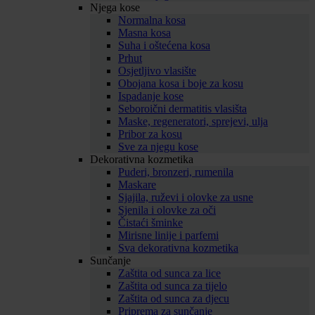
Njega kose
Normalna kosa
Masna kosa
Suha i oštećena kosa
Prhut
Osjetljivo vlasište
Obojana kosa i boje za kosu
Ispadanje kose
Seboroični dermatitis vlasišta
Maske, regeneratori, sprejevi, ulja
Pribor za kosu
Sve za njegu kose
Dekorativna kozmetika
Puderi, bronzeri, rumenila
Maskare
Sjajila, ruževi i olovke za usne
Sjenila i olovke za oči
Čistaći šminke
Mirisne linije i parfemi
Sva dekorativna kozmetika
Sunčanje
Zaštita od sunca za lice
Zaštita od sunca za tijelo
Zaštita od sunca za djecu
Priprema za sunčanje