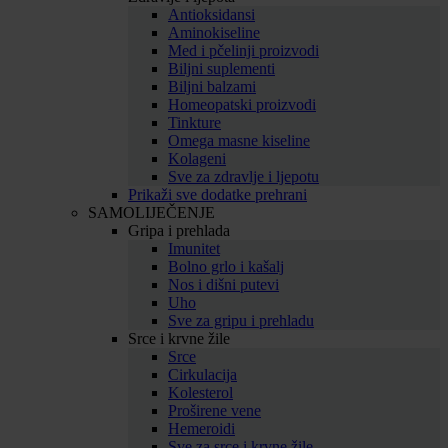
Antioksidansi
Aminokiseline
Med i pčelinji proizvodi
Biljni suplementi
Biljni balzami
Homeopatski proizvodi
Tinkture
Omega masne kiseline
Kolageni
Sve za zdravlje i ljepotu
Prikaži sve dodatke prehrani
SAMOLIJEČENJE
Gripa i prehlada
Imunitet
Bolno grlo i kašalj
Nos i dišni putevi
Uho
Sve za gripu i prehladu
Srce i krvne žile
Srce
Cirkulacija
Kolesterol
Proširene vene
Hemeroidi
Sve za srce i krvne žile