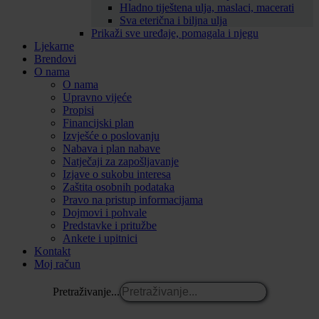
Hladno tiještena ulja, maslaci, macerati
Sva eterična i biljna ulja
Prikaži sve uređaje, pomagala i njegu
Ljekarne
Brendovi
O nama
O nama
Upravno vijeće
Propisi
Financijski plan
Izvješće o poslovanju
Nabava i plan nabave
Natječaji za zapošljavanje
Izjave o sukobu interesa
Zaštita osobnih podataka
Pravo na pristup informacijama
Dojmovi i pohvale
Predstavke i pritužbe
Ankete i upitnici
Kontakt
Moj račun
Pretraživanje...