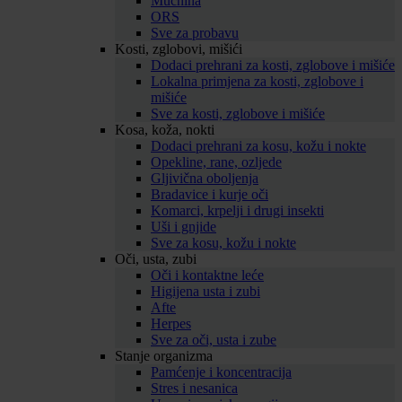
Mučnina
ORS
Sve za probavu
Kosti, zglobovi, mišići
Dodaci prehrani za kosti, zglobove i mišiće
Lokalna primjena za kosti, zglobove i
mišiće
Sve za kosti, zglobove i mišiće
Kosa, koža, nokti
Dodaci prehrani za kosu, kožu i nokte
Opekline, rane, ozljede
Gljivična oboljenja
Bradavice i kurje oči
Komarci, krpelji i drugi insekti
Uši i gnjide
Sve za kosu, kožu i nokte
Oči, usta, zubi
Oči i kontaktne leće
Higijena usta i zubi
Afte
Herpes
Sve za oči, usta i zube
Stanje organizma
Pamćenje i koncentracija
Stres i nesanica