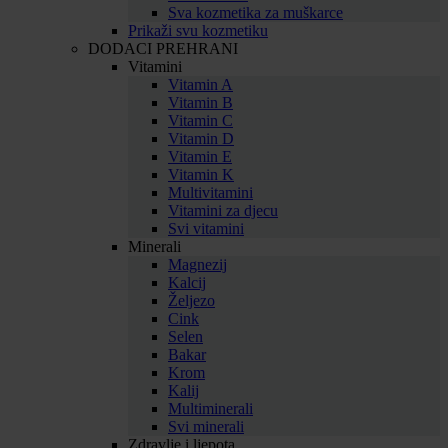
Sva kozmetika za muškarce
Prikaži svu kozmetiku
DODACI PREHRANI
Vitamini
Vitamin A
Vitamin B
Vitamin C
Vitamin D
Vitamin E
Vitamin K
Multivitamini
Vitamini za djecu
Svi vitamini
Minerali
Magnezij
Kalcij
Željezo
Cink
Selen
Bakar
Krom
Kalij
Multiminerali
Svi minerali
Zdravlje i ljepota