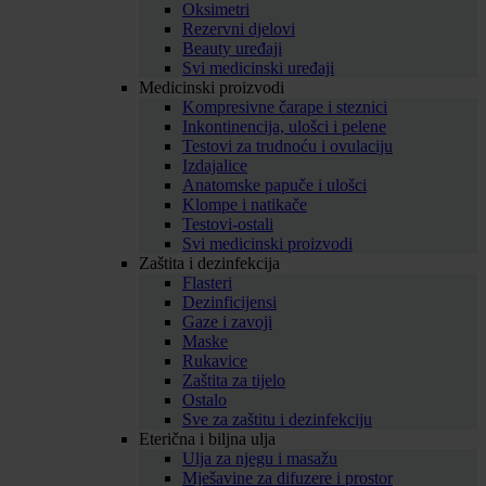
Oksimetri
Rezervni djelovi
Beauty uređaji
Svi medicinski uređaji
Medicinski proizvodi
Kompresivne čarape i steznici
Inkontinencija, ulošci i pelene
Testovi za trudnoću i ovulaciju
Izdajalice
Anatomske papuče i ulošci
Klompe i natikače
Testovi-ostali
Svi medicinski proizvodi
Zaštita i dezinfekcija
Flasteri
Dezinficijensi
Gaze i zavoji
Maske
Rukavice
Zaštita za tijelo
Ostalo
Sve za zaštitu i dezinfekciju
Eterična i biljna ulja
Ulja za njegu i masažu
Mješavine za difuzere i prostor