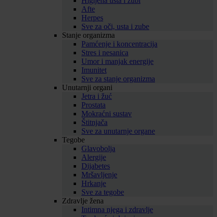
Higijena usta i zubi
Afte
Herpes
Sve za oči, usta i zube
Stanje organizma
Pamćenje i koncentracija
Stres i nesanica
Umor i manjak energije
Imunitet
Sve za stanje organizma
Unutarnji organi
Jetra i žuć
Prostata
Mokraćni sustav
Štitnjača
Sve za unutarnje organe
Tegobe
Glavobolja
Alergije
Dijabetes
Mršavljenje
Hrkanje
Sve za tegobe
Zdravlje žena
Intimna njega i zdravlje