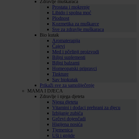
Zdravlje muškaraca
Prostata i mokrenje
Libido i spolna moć
Plodnost
Kozmetika za muškarce
Sve za zdravlje muškaraca
Bio kutak
Aromaterapija
Čajevi
Med i pčelinji proizvodi
Biljni suplementi
Biljni balzami
Homeopatski pripravci
Tinkture
Sav biokutak
Prikaži sve za samoliječenje
MAMA I DJECA
Zdravlje i njega djeteta
Njega djeteta
Vitamini i dodaci prehrani za djecu
Izbijanje zubića
Grčevi dojenčadi
Higijena nosića
Tjemenica
Uši i gnjide