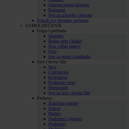
Omega masne kiseline
Kolageni
Sve za zdravlje i ljepotu
Prikaži sve dodatke prehrani
SAMOLIJEČENJE
Gripa i prehlada
Imunitet
Bolno grlo i kašalj
Nos i dišni putevi
Uho
Sve za gripu i prehladu
Srce i krvne žile
Srce
Cirkulacija
Kolesterol
Proširene vene
Hemeroidi
Sve za srce i krvne žile
Probava
Želučane tegobe
Zatvor
Proljev
Nadutost i vjetrovi
Probiotici