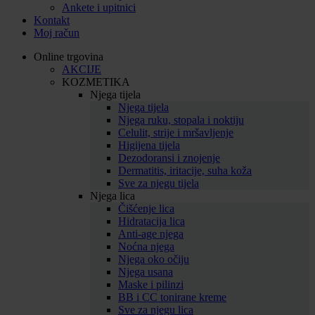
Ankete i upitnici
Kontakt
Moj račun
Online trgovina
AKCIJE
KOZMETIKA
Njega tijela
Njega tijela
Njega ruku, stopala i noktiju
Celulit, strije i mršavljenje
Higijena tijela
Dezodoransi i znojenje
Dermatitis, iritacije, suha koža
Sve za njegu tijela
Njega lica
Čišćenje lica
Hidratacija lica
Anti-age njega
Noćna njega
Njega oko očiju
Njega usana
Maske i pilinzi
BB i CC tonirane kreme
Sve za njegu lica