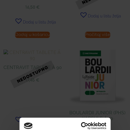
16,50
€
Dodaj u listu želja
Dodaj u listu želja
Dodaj u košaricu
Pročitaj više
CENTRAVIT TABLETE Á 90
17,45
€
BOULARDII JUNIOR (PHS)
KAPSULE Á 10
Dodaj u listu želja