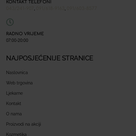
KONTAKT TELEFONI
043/241-907
091/618-9163
091/603-8577
,
,
RADNO VRIJEME
07:00-20:00
NAJPOSJEĆENIJE STRANICE
Naslovnica
Web trgovina
Ljekarne
Kontakt
O nama
Proizvodi na akciji
Kozmetika