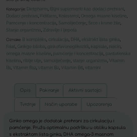
Dietpharm
Biljni suplementi kao dodaci prehrani
,
,
Kategorije:
Dodaci prehrani
Fidifarm
Kolesterol
Omega masne kiseline
,
,
,
,
Pamćenje i koncentracija
Samoliječenje
Srce i krvne žile
,
,
,
Stanje organizma
Zdravlje i ljepota
,
B kompleks
cirkulacija
DHA
ekstrakt lista ginka
,
,
,
,
Oznake:
folat
Ginkgo biloba
ginkofavonoglikozidi
kapsule
niacin
,
,
,
,
,
omega masne kiseline
pamćenje i koncentracija
pantotenska
,
,
kiselina
riblje ulje
samoliječenje
stanje organizma
Vitamin
,
,
,
,
B1
Vitamin B12
vitamin B2
Vitamin B6
vitamini
,
,
,
,
Opis
Pakiranje
Aktivni sastojci
Tvrdnje
Način uporabe
Upozorenja
Ginko omega je dodatak prehrani za cirkulaciju i
pamćenje. Pruža optimalnu podršku u obliku kapsula
s ekstraktom lista ginka, DHA omega-3 masnom