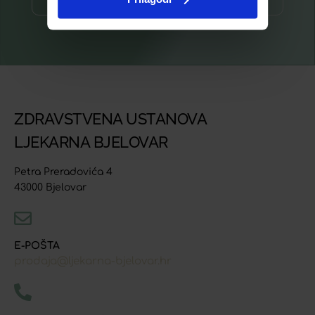
ZDRAVSTVENA USTANOVA
LJEKARNA BJELOVAR
Petra Preradovića 4
43000 Bjelovar
E-POŠTA
prodaja@ljekarna-bjelovar.hr