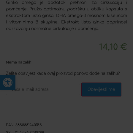
Ginko omega je dodatak prehrani za cirkulaciju i
pamćenje. Pruža optimalnu podršku u obliku kapsula s
ekstraktom lista ginka, DHA omega-3 masnom kiselinom
i vitaminima B skupine. Ekstrakt lista ginka doprinosi
održavanju normalne cirkulacije i pamćenja.
14,10
€
Nema na zalihi
Želite obavijest kada ovaj proizvod ponovo dođe na zalihu?
Open toolbar
Obavijesti me
EAN:
3858881240155
SKU (C šifra):
C010798