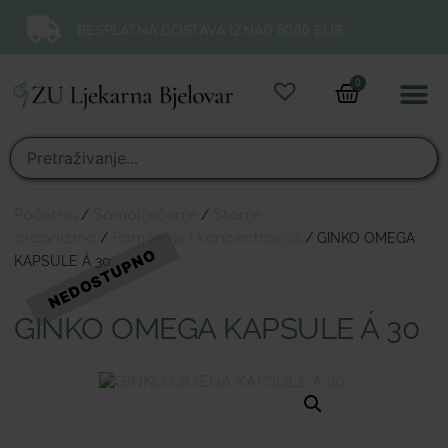
BESPLATNA DOSTAVA IZNAD 50,00 EUR.
0
Online 
Moj ra
Početna
/
Samoliječenje
/
Stanje
organizma
/
Pamćenje i koncentracija
/ GINKO OMEGA
KAPSULE Á 30
GINKO OMEGA KAPSULE Á 30