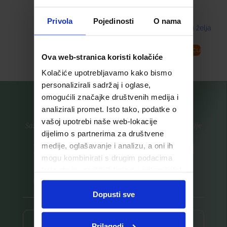
8,99
€
Privola
Pojedinosti
O nama
Dodaj u listu želja
Pročitaj više
Dodaj u košaricu
Ova web-stranica koristi kolačiće
Kolačiće upotrebljavamo kako bismo
personalizirali sadržaj i oglase,
omogućili značajke društvenih medija i
analizirali promet. Isto tako, podatke o
vašoj upotrebi naše web-lokacije
Saznajte prvi za nove proizvode i ekskluzivne promocije
dijelimo s partnerima za društvene
medije, oglašavanje i analizu, a oni ih
Prijavite se na listu za novosti
mogu kombinirati s drugim podacima
koje ste im pružili ili koje su prikupili dok
ste upotrebljavali njihove usluge.
Dopusti sve
Prijava ⟶
Prilagodi