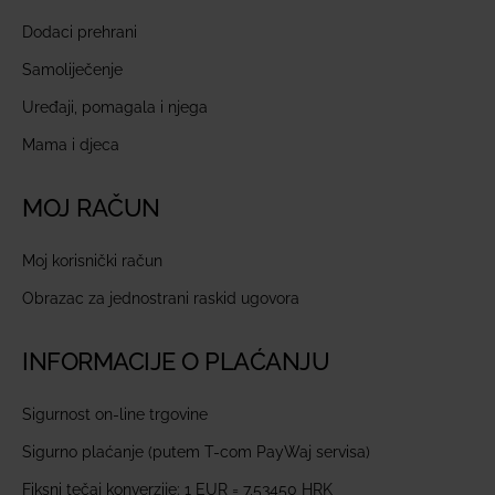
Dodaci prehrani
Samoliječenje
Uređaji, pomagala i njega
Mama i djeca
MOJ RAČUN
Moj korisnički račun
Obrazac za jednostrani raskid ugovora
INFORMACIJE O PLAĆANJU
Sigurnost on-line trgovine
Sigurno plaćanje (putem T-com PayWaj servisa)
Fiksni tečaj konverzije: 1 EUR = 7,53450 HRK