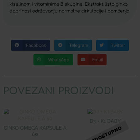
kiselinom i vitaminima B skupine. Ekstrakt lista ginka
doprinosi održavanju normalne cirkulacije i pamćenja.
Facebook
Telegram
Twitter
WhatsApp
Email
POVEZANI PROIZVODI
D3 + K1 BABY
GINKO OMEGA KAPSULE Á
60
7,26
€