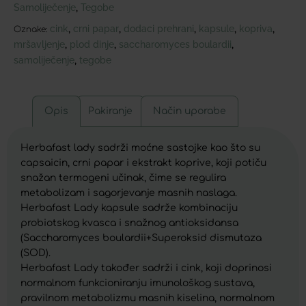
Samoliječenje
Tegobe
,
cink
crni papar
dodaci prehrani
kapsule
kopriva
,
,
,
,
,
Oznake:
mršavljenje
plod dinje
saccharomyces boulardii
,
,
,
samoliječenje
tegobe
,
Opis
Pakiranje
Način uporabe
Herbafast lady sadrži moćne sastojke kao što su
capsaicin, crni papar i ekstrakt koprive, koji potiču
snažan termogeni učinak, čime se regulira
metabolizam i sagorjevanje masnih naslaga.
Herbafast Lady kapsule sadrže kombinaciju
probiotskog kvasca i snažnog antioksidansa
(Saccharomyces boulardii+Superoksid dismutaza
(SOD).
Herbafast Lady također sadrži i cink, koji doprinosi
normalnom funkcioniranju imunološkog sustava,
pravilnom metabolizmu masnih kiselina, normalnom