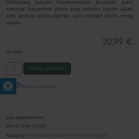
liofilizirana kultura Saccharomyces Boulardii, suho
smrznuti koncentrat ploda dinje obložen biljnim uljem,
cink, granule ploda paprike, suhi ekstrakt ploda crnog
papra
20,99
€
Na zalihi
Dodaj u košaricu
Open toolbar
Dodaj u listu želja
EAN:
8606108099964
SKU (C šifra):
c021222
Herbafast
Dodaci prehrani
Mršavljenje
,
,
,
Kategorije: