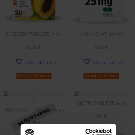
DIGESTIN TABLETE Á 30
CINK KELAT 25 MG
12,00
€
10,00
€
Dodaj u listu želja
Dodaj u listu želja
Dodaj u košaricu
Dodaj u košaricu
BIOTIN TABLETE Á 30
CENTRAVIT TABLETE Á 50
7,99
€
12,85
€