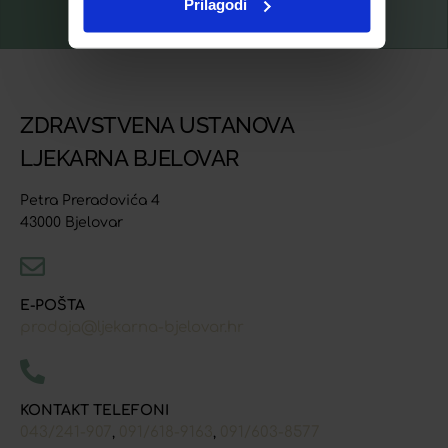
Prilagodi
ZDRAVSTVENA USTANOVA
LJEKARNA BJELOVAR
Petra Preradovića 4
43000 Bjelovar
E-POŠTA
prodaja@ljekarna-bjelovar.hr
KONTAKT TELEFONI
043/241-907
091/618-9163
091/603-8577
,
,