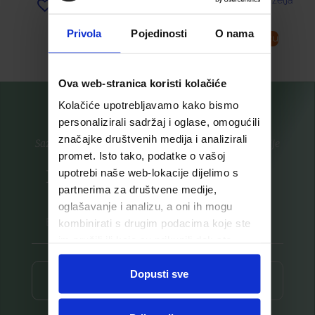
Dodaj u listu želja
Dodaj u listu želja
Privola
Pojedinosti
O nama
Pročitaj više
Dodaj u košaricu
Ova web-stranica koristi kolačiće
Kolačiće upotrebljavamo kako bismo
personalizirali sadržaj i oglase, omogućili
značajke društvenih medija i analizirali
Saznajte prvi za nove proizvode i ekskluzivne promocije
promet. Isto tako, podatke o vašoj
Prijavite se na listu za novosti
upotrebi naše web-lokacije dijelimo s
partnerima za društvene medije,
oglašavanje i analizu, a oni ih mogu
kombinirati s drugim podacima koje ste
im pružili ili koje su prikupili dok ste
upotrebljavali njihove usluge.
Dopusti sve
Prijava ⟶