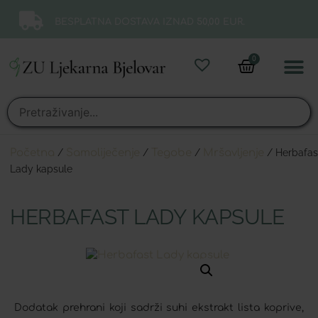
BESPLATNA DOSTAVA IZNAD 50,00 EUR.
0
Online 
Moj ra
Početna
/
Samoliječenje
/
Tegobe
/
Mršavljenje
/ Herbafas
Lady kapsule
HERBAFAST LADY KAPSULE
Dodatak prehrani koji sadrži suhi ekstrakt lista koprive,