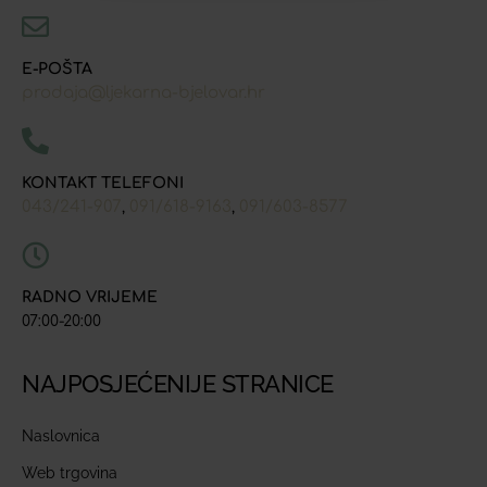
E-POŠTA
prodaja@ljekarna-bjelovar.hr
KONTAKT TELEFONI
043/241-907
091/618-9163
091/603-8577
,
,
RADNO VRIJEME
07:00-20:00
NAJPOSJEĆENIJE STRANICE
Naslovnica
Web trgovina