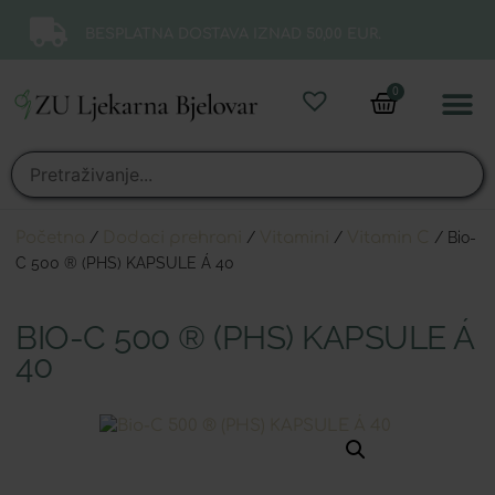
BESPLATNA DOSTAVA IZNAD 50,00 EUR.
0
Online 
Moj ra
Početna
/
Dodaci prehrani
/
Vitamini
/
Vitamin C
/ Bio-
C 500 ® (PHS) KAPSULE Á 40
BIO-C 500 ® (PHS) KAPSULE Á
40