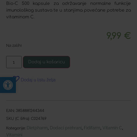
Bio-C 500 kapsule za održavanje normalne funkcije
imunološkog sustava te u stanjima povećane potrebe za
vitaminom C.
9,99
€
Na zalihi
Dodaj u košaricu
Open toolbar
Dodaj u listu želja
EAN:
3858881244344
SKU (C šifra):
C024769
Dietpharm
Dodaci prehrani
Fidifarm
Vitamin C
,
,
,
,
Kategorije:
Vitamini