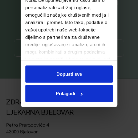
Kolačiće upotrebljavamo kako bismo
Prijavite se na listu za novosti
personalizirali sadržaj i oglase,
omogućili značajke društvenih medija i
analizirali promet. Isto tako, podatke o
vašoj upotrebi naše web-lokacije
dijelimo s partnerima za društvene
medije, oglašavanje i analizu, a oni ih
Prijava ⟶
mogu kombinirati s drugim podacima
koje ste im pružili ili koje su prikupili dok
ste upotrebljavali njihove usluge.
Dopusti sve
Prilagodi
ZDRAVSTVENA USTANOVA
LJEKARNA BJELOVAR
Petra Preradovića 4
43000 Bjelovar