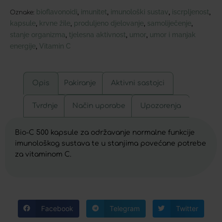
bioflavonoidi
imunitet
imunološki sustav
iscrpljenost
,
,
,
,
Oznake:
kapsule
krvne žile
produljeno djelovanje
samoliječenje
,
,
,
,
stanje organizma
tjelesna aktivnost
umor
umor i manjak
,
,
,
energije
Vitamin C
,
Opis
Pakiranje
Aktivni sastojci
Tvrdnje
Način uporabe
Upozorenja
Bio-C 500 kapsule za održavanje normalne funkcije
imunološkog sustava te u stanjima povećane potrebe
za vitaminom C.
Facebook
Telegram
Twitter