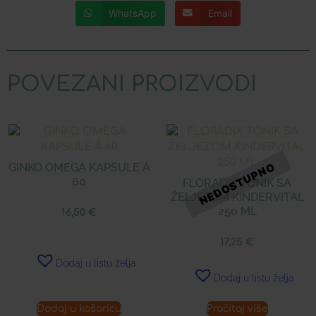
WhatsApp
Email
POVEZANI PROIZVODI
GINKO OMEGA KAPSULE Á
60
FLORADIX TONIK SA
ŽELJEZOM KINDERVITAL
250 ML
16,50
€
17,25
€
Dodaj u listu želja
Dodaj u listu želja
Dodaj u košaricu
Pročitaj više