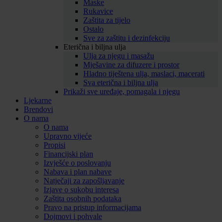
Maske
Rukavice
Zaštita za tijelo
Ostalo
Sve za zaštitu i dezinfekciju
Eterična i biljna ulja
Ulja za njegu i masažu
Mješavine za difuzere i prostor
Hladno tiještena ulja, maslaci, macerati
Sva eterična i biljna ulja
Prikaži sve uređaje, pomagala i njegu
Ljekarne
Brendovi
O nama
O nama
Upravno vijeće
Propisi
Financijski plan
Izvješće o poslovanju
Nabava i plan nabave
Natječaji za zapošljavanje
Izjave o sukobu interesa
Zaštita osobnih podataka
Pravo na pristup informacijama
Dojmovi i pohvale