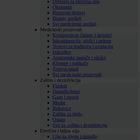
Difuzeri za eterična ulja
Oksimetri
Rezervni djelovi
Beauty uređaji
Svi medicinski uređaji
Medicinski proizvodi
Kompresivne čarape i steznici
Inkontinencija, ulošci i pelene
Testovi za trudnoću i ovulaciju
Izdajalice
Anatomske papuče i ulošci
Klompe i natikače
Testovi-ostali
Svi medicinski proizvodi
Zaštita i dezinfekcija
Flasteri
Dezinficijensi
Gaze i zavoji
Maske
Rukavice
Zaštita za tijelo
Ostalo
Sve za zaštitu i dezinfekciju
Eterična i biljna ulja
Ulja za njegu i masažu