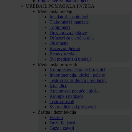
Prikaži sve za mamu i djecu
UREĐAJI, POMAGALA I NJEGA
Medicinski uređaji
Inhalatori i aspiratori
Tlakomjeri i manžete
Toplomjeri
Dozatori za lijekove
Difuzeri za eterična ulja
Oksimetri
Rezervni djelovi
Beauty uređaji
Svi medicinski uređaji
Medicinski proizvodi
Kompresivne čarape i steznici
Inkontinencija, ulošci i pelene
Testovi za trudnoću i ovulaciju
Izdajalice
Anatomske papuče i ulošci
Klompe i natikače
Testovi-ostali
Svi medicinski proizvodi
Zaštita i dezinfekcija
Flasteri
Dezinficijensi
Gaze i zavoji