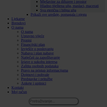
Mješavine za difuzere i prostor
Hladno tiještena ulja, maslaci, macerati
Sva eterična i biljna ulja
Prikaži sve uređaje, pomagala i njegu
Ljekarne
Brendovi
O nama
O nama
Upravno vijeće
Propisi
Financijski plan
Izvješće o poslovanju
Nabava i plan nabave
Natječaji za zapošljavanje
Izjave o sukobu interesa
Zaštita osobnih podataka
Pravo na pristup informacijama
Dojmovi i pohvale
Predstavke i pritužbe
Ankete i upitnici
Kontakt
Moj račun
Pretraživanje...