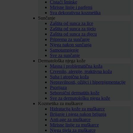
Čistaći šminke
Mirisne linije i parfemi
Sva dekorativna kozmetika
Sunčanje
Zaštita od sunca za lice
Zaštita od sunca za tijelo
Zaštita od sunca za djecu
Priprema za sunčanje
Njega nakon sunčanja
Samotamnjenje
Sve za sunčanje
Dermatološka njega kože
Masna i problematična koža
Crvenilo, alergije, reaktivna koža
Suha i atopična koža
Nepravilnosti, ožiljci i hiperpigmentacije
Psorijaza
Seboroični dermatitis kože
Sve za dermatološku njega kože
Kozmetika za muškarce
Hidratacija kože za muškarce
Brijanje i njega nakon brijanja
Anti-age za muškarce
Mirisne linije za muškarce
Njega tijela za muškarce