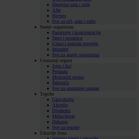
Higijena usta i zubi
Afte
Herpes
Sve za oči, usta i zube
Stanje organizma
Pamćenje i koncentracija
Stres i nesanica
Umor i manjak energije
Imunitet
Sve za stanje organizma
Unutarnji organi
Jetra i žuć
Prostata
Mokraćni sustav
Štitnjača
Sve za unutarnje organe
Tegobe
Glavobolja
Alergije
Dijabetes
Mršavljenje
Hrkanje
Sve za tegobe
Zdravlje žena
Intimna njega i zdravlje