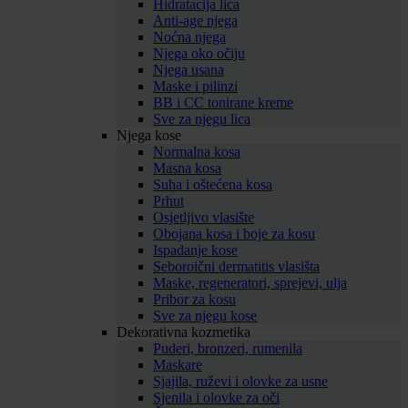
Hidratacija lica
Anti-age njega
Noćna njega
Njega oko očiju
Njega usana
Maske i pilinzi
BB i CC tonirane kreme
Sve za njegu lica
Njega kose
Normalna kosa
Masna kosa
Suha i oštećena kosa
Prhut
Osjetljivo vlasište
Obojana kosa i boje za kosu
Ispadanje kose
Seboroični dermatitis vlasišta
Maske, regeneratori, sprejevi, ulja
Pribor za kosu
Sve za njegu kose
Dekorativna kozmetika
Puderi, bronzeri, rumenila
Maskare
Sjajila, ruževi i olovke za usne
Sjenila i olovke za oči