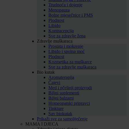
Trudnoća i dojenje
Menopauza
Bolne mjesečnice i PMS
Plodnost
Libido
Kontracepcija
Sve za zdravlje žena
Zdravlje muškaraca
Prostata i mokrenje
Libido i spolna moć
Plodnost
Kozmetika za muškarce
Sve za zdravlje muškaraca
Bio kutak
Aromaterapija
Čajevi
Med i pčelinji proizvodi
Biljni suplementi
Biljni balzami
Homeopatski pripravci
Tinkture
Sav biokutak
Prikaži sve za samoliječenje
MAMA I DJECA