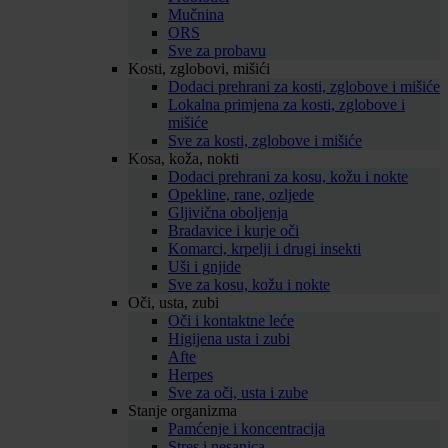
Mučnina
ORS
Sve za probavu
Kosti, zglobovi, mišići
Dodaci prehrani za kosti, zglobove i mišiće
Lokalna primjena za kosti, zglobove i
mišiće
Sve za kosti, zglobove i mišiće
Kosa, koža, nokti
Dodaci prehrani za kosu, kožu i nokte
Opekline, rane, ozljede
Gljivična oboljenja
Bradavice i kurje oči
Komarci, krpelji i drugi insekti
Uši i gnjide
Sve za kosu, kožu i nokte
Oči, usta, zubi
Oči i kontaktne leće
Higijena usta i zubi
Afte
Herpes
Sve za oči, usta i zube
Stanje organizma
Pamćenje i koncentracija
Stres i nesanica