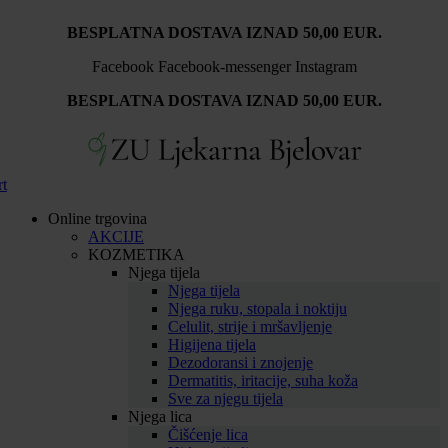
Idi
BESPLATNA DOSTAVA IZNAD 50,00 EUR.
na
sadržaj
Facebook
Facebook-messenger
Instagram
BESPLATNA DOSTAVA IZNAD 50,00 EUR.
rt
Online trgovina
AKCIJE
KOZMETIKA
Njega tijela
Njega tijela
Njega ruku, stopala i noktiju
Celulit, strije i mršavljenje
Higijena tijela
Dezodoransi i znojenje
Dermatitis, iritacije, suha koža
Sve za njegu tijela
Njega lica
Čišćenje lica