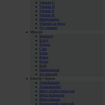
Vitamin C
Vitamin D
Vitamin E
Vitamin K
Multivitamini
Vitamini za djecu
Svi vitamini
Minerali
Magnezij
Kalcij
Željezo
Cink
Selen
Bakar
Krom
Kalij
Multiminerali
Svi minerali
Zdravlje i ljepota
Antioksidansi
Aminokiseline
Med i pčelinji proizvodi
Biljni suplementi
Biljni balzami
Homeopatski proizvodi