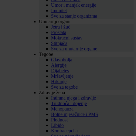
Umor i manjak energije
Imunitet
Sve za stanje organizma
Unutarnji organi
Jetra i žuć
Prostata
Mokraćni sustav
Štitnjača
Sve za unutarnje organe
Tegobe
Glavobolja
Alergije
Dijabetes
Mršavljenje
Hrkanje
Sve za tegobe
Zdravlje žena
Intimna njega i zdravlje
Trudnoća i dojenje
Menopauza
Bolne mjesečnice i PMS
Plodnost
Libido
Kontracepcija