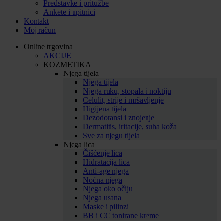
Predstavke i pritužbe
Ankete i upitnici
Kontakt
Moj račun
Online trgovina
AKCIJE
KOZMETIKA
Njega tijela
Njega tijela
Njega ruku, stopala i noktiju
Celulit, strije i mršavljenje
Higijena tijela
Dezodoransi i znojenje
Dermatitis, iritacije, suha koža
Sve za njegu tijela
Njega lica
Čišćenje lica
Hidratacija lica
Anti-age njega
Noćna njega
Njega oko očiju
Njega usana
Maske i pilinzi
BB i CC tonirane kreme