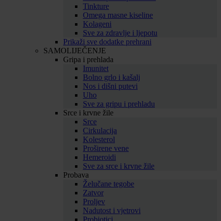
Tinkture
Omega masne kiseline
Kolageni
Sve za zdravlje i ljepotu
Prikaži sve dodatke prehrani
SAMOLIJEČENJE
Gripa i prehlada
Imunitet
Bolno grlo i kašalj
Nos i dišni putevi
Uho
Sve za gripu i prehladu
Srce i krvne žile
Srce
Cirkulacija
Kolesterol
Proširene vene
Hemeroidi
Sve za srce i krvne žile
Probava
Želučane tegobe
Zatvor
Proljev
Nadutost i vjetrovi
Probiotici