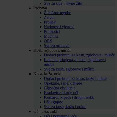
Sve za srce i krvne žile
Probava
Želučane tegobe
Zatvor
Proljev
Nadutost i vjetrovi
Probiotici
Mučnina
ORS
Sve za probavu
Kosti, zglobovi, mišići
Dodaci prehrani za kosti, zglobove i mišiće
Lokalna primjena za kosti, zglobove i
mišiće
Sve za kosti, zglobove i mišiće
Kosa, koža, nokti
Dodaci prehrani za kosu, kožu i nokte
Opekline, rane, ozljede
Gljivična oboljenja
Bradavice i kurje oči
Komarci, krpelji i drugi insekti
Uši i gnjide
Sve za kosu, kožu i nokte
Oči, usta, zubi
Oči i kontaktne leće