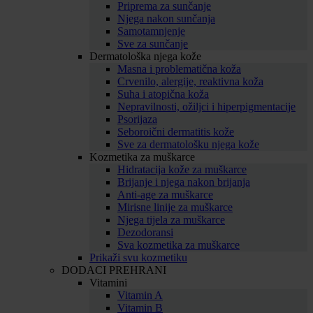
Priprema za sunčanje
Njega nakon sunčanja
Samotamnjenje
Sve za sunčanje
Dermatološka njega kože
Masna i problematična koža
Crvenilo, alergije, reaktivna koža
Suha i atopična koža
Nepravilnosti, ožiljci i hiperpigmentacije
Psorijaza
Seboroični dermatitis kože
Sve za dermatološku njega kože
Kozmetika za muškarce
Hidratacija kože za muškarce
Brijanje i njega nakon brijanja
Anti-age za muškarce
Mirisne linije za muškarce
Njega tijela za muškarce
Dezodoransi
Sva kozmetika za muškarce
Prikaži svu kozmetiku
DODACI PREHRANI
Vitamini
Vitamin A
Vitamin B