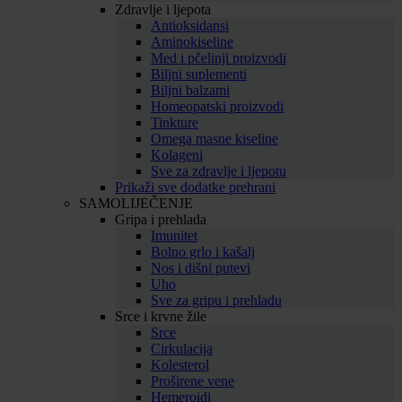
Zdravlje i ljepota
Antioksidansi
Aminokiseline
Med i pčelinji proizvodi
Biljni suplementi
Biljni balzami
Homeopatski proizvodi
Tinkture
Omega masne kiseline
Kolageni
Sve za zdravlje i ljepotu
Prikaži sve dodatke prehrani
SAMOLIJEČENJE
Gripa i prehlada
Imunitet
Bolno grlo i kašalj
Nos i dišni putevi
Uho
Sve za gripu i prehladu
Srce i krvne žile
Srce
Cirkulacija
Kolesterol
Proširene vene
Hemeroidi