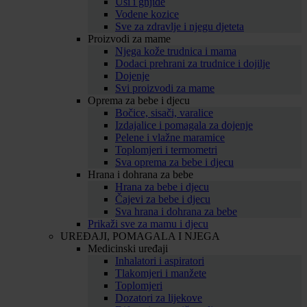
Uši i gnjide
Vodene kozice
Sve za zdravlje i njegu djeteta
Proizvodi za mame
Njega kože trudnica i mama
Dodaci prehrani za trudnice i dojilje
Dojenje
Svi proizvodi za mame
Oprema za bebe i djecu
Bočice, sisači, varalice
Izdajalice i pomagala za dojenje
Pelene i vlažne maramice
Toplomjeri i termometri
Sva oprema za bebe i djecu
Hrana i dohrana za bebe
Hrana za bebe i djecu
Čajevi za bebe i djecu
Sva hrana i dohrana za bebe
Prikaži sve za mamu i djecu
UREĐAJI, POMAGALA I NJEGA
Medicinski uređaji
Inhalatori i aspiratori
Tlakomjeri i manžete
Toplomjeri
Dozatori za lijekove