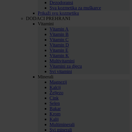
Dezodoransi
Sva kozmetika za muškarce
Prikaži svu kozmetiku
DODACI PREHRANI
Vitamini
Vitamin A
Vitamin B
Vitamin C
Vitamin D
Vitamin E
Vitamin K
Multivitamini
Vitamini za djecu
Svi vitamini
Minerali
Magnezij
Kalcij
Željezo
Cink
Selen
Bakar
Krom
Kalij
Multiminerali
Svi minerali