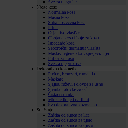
Sve za njegu lica
Njega kose
Normalna kosa
Masna kosa
Suha i oštećena kosa
Prhut
Osjetljivo vlasište
Obojana kosa i boje za kosu
Ispadanje kose
Seboroični dermatitis vlasišta
Maske, regeneratori, sprejevi, ulja
Pribor za kosu
Sve za njegu kose
Dekorativna kozmetika
Puderi, bronzeri, rumenila
Maskare
Sjajila, ruževi i olovke za usne
Sjenila i olovke za oči
Čistaći šminke
Mirisne linije i parfemi
Sva dekorativna kozmetika
Sunčanje
Zaštita od sunca za lice
Zaštita od sunca za tijelo
Zaštita od sunca za djecu