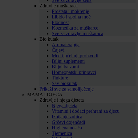
Sve za zdravlje žena
Zdravlje muškaraca
Prostata i mokrenje
Libido i spolna moć
Plodnost
Kozmetika za muškarce
Sve za zdravlje muškaraca
Bio kutak
Aromaterapija
Čajevi
Med i pčelinji proizvodi
Biljni suplementi
Biljni balzami
Homeopatski pripravci
Tinkture
Sav biokutak
Prikaži sve za samoliječenje
MAMA I DJECA
Zdravlje i njega djeteta
Njega djeteta
Vitamini i dodaci prehrani za djecu
Izbijanje zubića
Grčevi dojenčadi
Higijena nosića
Tjemenica