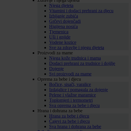
Zdravlje i njega djeteta
Njega djeteta
Vitamini i dodaci prehrani za djecu
Izbijanje zubića
Grčevi dojenčadi
Higijena nosića
Tjemenica
Uši i gnjide
Vodene kozice
Sve za zdravlje i njegu djeteta
Proizvodi za mame
Njega kože trudnica i mama
Dodaci prehrani za trudnice i dojilje
Dojenje
Svi proizvodi za mame
Oprema za bebe i djecu
Bočice, sisači, varalice
Izdajalice i pomagala za dojenje
Pelene i vlažne maramice
Toplomjeri i termometri
Sva oprema za bebe i djecu
Hrana i dohrana za bebe
Hrana za bebe i djecu
Čajevi za bebe i djecu
Sva hrana i dohrana za bebe