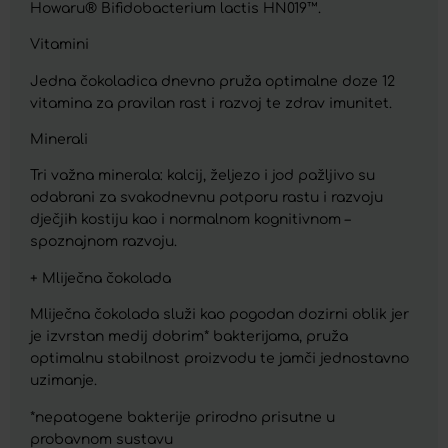
Howaru® Bifidobacterium lactis HN019™.
Vitamini
Jedna čokoladica dnevno pruža optimalne doze 12
vitamina za pravilan rast i razvoj te zdrav imunitet.
Minerali
Tri važna minerala: kalcij, željezo i jod pažljivo su
odabrani za svakodnevnu potporu rastu i razvoju
dječjih kostiju kao i normalnom kognitivnom –
spoznajnom razvoju.
+ Mliječna čokolada
Mliječna čokolada služi kao pogodan dozirni oblik jer
je izvrstan medij dobrim* bakterijama, pruža
optimalnu stabilnost proizvodu te jamči jednostavno
uzimanje.
*nepatogene bakterije prirodno prisutne u
probavnom sustavu