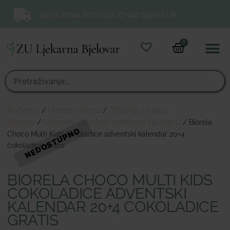
BESPLATNA DOSTAVA IZNAD 50,00 EUR.
0
Online 
Moj ra
Početna
/
Mama i djeca
/
Zdravlje i njega
djeteta
/
Vitamini i dodaci prehrani za djecu
/ Biorela
Choco Multi Kids čokoladice adventski kalendar 20+4
čokoladice gratis
BIORELA CHOCO MULTI KIDS
ČOKOLADICE ADVENTSKI
KALENDAR 20+4 ČOKOLADICE
GRATIS