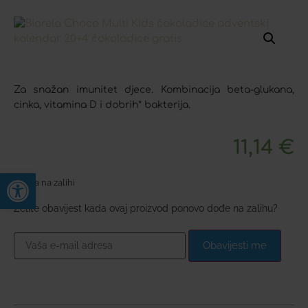
Za snažan imunitet djece. Kombinacija beta-glukana,
cinka, vitamina D i dobrih* bakterija.
11,14
€
Open toolbar
Nema na zalihi
Želite obavijest kada ovaj proizvod ponovo dođe na zalihu?
Obavijesti me