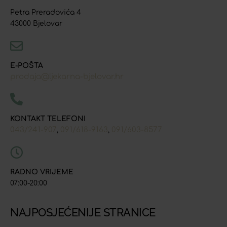
Petra Preradovića 4
43000 Bjelovar
E-POŠTA
prodaja@ljekarna-bjelovar.hr
KONTAKT TELEFONI
043/241-907
091/618-9163
091/603-8577
,
,
RADNO VRIJEME
07:00-20:00
NAJPOSJEĆENIJE STRANICE