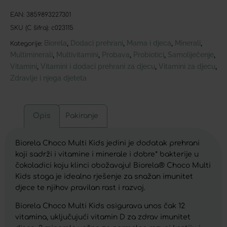
EAN:
3859893227301
SKU (C šifra):
c023115
Biorela
Dodaci prehrani
Mama i djeca
Minerali
,
,
,
,
Kategorije:
Multiminerali
Multivitamini
Probava
Probiotici
Samoliječenje
,
,
,
,
,
Vitamini
Vitamini i dodaci prehrani za djecu
Vitamini za djecu
,
,
,
Zdravlje i njega djeteta
Opis
Pakiranje
Biorela Choco Multi Kids jedini je dodatak prehrani
koji sadrži i vitamine i minerale i dobre* bakterije u
čokoladici koju klinci obožavaju! Biorela® Choco Multi
Kids stoga je idealno rješenje za snažan imunitet
djece te njihov pravilan rast i razvoj.
Biorela Choco Multi Kids osigurava unos čak 12
vitamina, uključujući vitamin D za zdrav imunitet