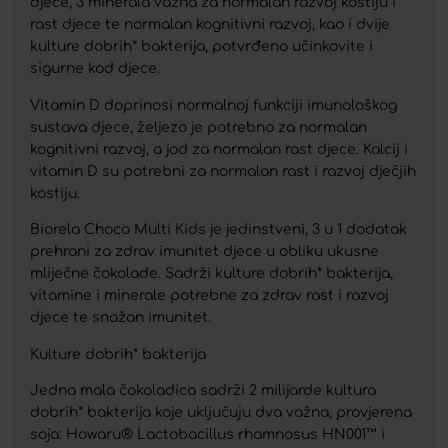
djece, 3 minerala važna za normalan razvoj kostiju i
rast djece te normalan kognitivni razvoj, kao i dvije
kulture dobrih* bakterija, potvrđeno učinkovite i
sigurne kod djece.
Vitamin D doprinosi normalnoj funkciji imunološkog
sustava djece, željezo je potrebno za normalan
kognitivni razvoj, a jod za normalan rast djece. Kalcij i
vitamin D su potrebni za normalan rast i razvoj dječjih
kostiju.
Biorela Choco Multi Kids je jedinstveni, 3 u 1 dodatak
prehrani za zdrav imunitet djece u obliku ukusne
mliječne čokolade. Sadrži kulture dobrih* bakterija,
vitamine i minerale potrebne za zdrav rast i razvoj
djece te snažan imunitet.
Kulture dobrih* bakterija
Jedna mala čokoladica sadrži 2 milijarde kultura
dobrih* bakterija koje uključuju dva važna, provjerena
soja: Howaru® Lactobacillus rhamnosus HN001™ i