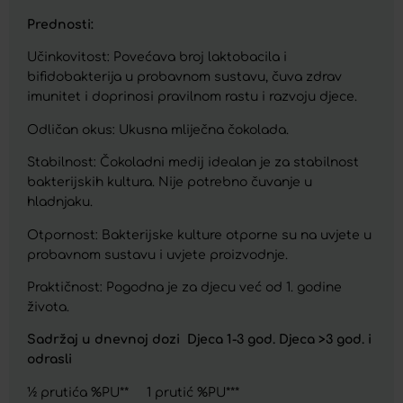
Prednosti:
Učinkovitost: Povećava broj laktobacila i
bifidobakterija u probavnom sustavu, čuva zdrav
imunitet i doprinosi pravilnom rastu i razvoju djece.
Odličan okus: Ukusna mliječna čokolada.
Stabilnost: Čokoladni medij idealan je za stabilnost
bakterijskih kultura. Nije potrebno čuvanje u
hladnjaku.
Otpornost: Bakterijske kulture otporne su na uvjete u
probavnom sustavu i uvjete proizvodnje.
Praktičnost: Pogodna je za djecu već od 1. godine
života.
Sadržaj u dnevnoj dozi Djeca 1-3 god. Djeca >3 god. i
odrasli
½ prutića %PU** 1 prutić %PU***