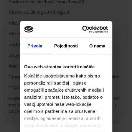
Pantotenska kiselina 1,5 mg 3 mg 50
Vitamin C 20 mg 80 40 mg 50
Vitamin D 2,5 µg 25 5 µg 100
Vitamin E 3 mg 6 mg 50
Jod 37,5 µg 54 75 µg 50
Privola
Pojedinosti
O nama
Željezo 1,75 mg 29 3,5 mg 25
Ova web-stranica koristi kolačiće
Kalcij 60 mg 15 120 mg 15
Kolačiće upotrebljavamo kako bismo
**preporučeni dnevni unos za djecu od 1 do 3 godine
personalizirali sadržaj i oglase,
***preporučeni dnevni unos
omogućili značajke društvenih medija i
analizirali promet. Isto tako, podatke o
Howaru®, HN019™ i HN001™ su zaštićeni ili licencirani
vašoj upotrebi naše web-lokacije
nazivi poduzeća DuPont i Milsing d.o.o. ih koristi uz
dijelimo s partnerima za društvene
dozvolu.
medije, oglašavanje i analizu, a oni ih
mogu kombinirati s drugim podacima