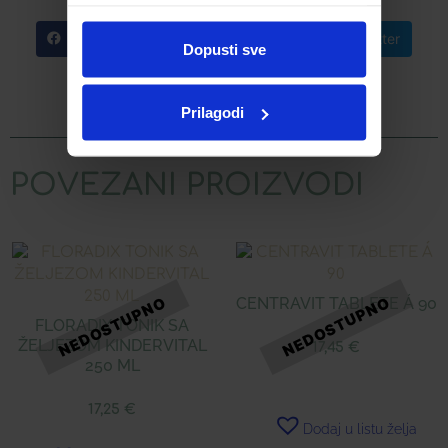
koje ste im pružili ili koje su prikupili dok
ste upotrebljavali njihove usluge.
Facebook
Telegram
Twitter
Dopusti sve
WhatsApp
Email
Prilagodi
POVEZANI PROIZVODI
CENTRAVIT TABLETE Á 90
FLORADIX TONIK SA
ŽELJEZOM KINDERVITAL
17,45
€
250 ML
17,25
€
Dodaj u listu želja