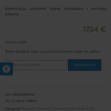
Kombinacija prirodnih biljnih ekstrakata i derivata
silikona
17,04
€
Nema na zalihi
Želite obavijest kada ovaj proizvod ponovo dođe na zalihu?
Open toolbar
Obavijesti me
EAN:
8858663804167
SKU (C šifra):
C018092
Bangkok Botanica
Dermatološka njega kože
,
,
Kategorije: