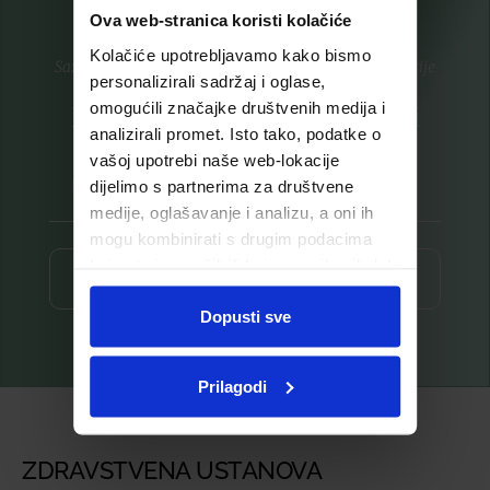
Ova web-stranica koristi kolačiće
Kolačiće upotrebljavamo kako bismo
Saznajte prvi za nove proizvode i ekskluzivne promocije
personalizirali sadržaj i oglase,
omogućili značajke društvenih medija i
Prijavite se na listu za novosti
analizirali promet. Isto tako, podatke o
vašoj upotrebi naše web-lokacije
dijelimo s partnerima za društvene
medije, oglašavanje i analizu, a oni ih
mogu kombinirati s drugim podacima
koje ste im pružili ili koje su prikupili dok
Prijava ⟶
ste upotrebljavali njihove usluge.
Dopusti sve
Prilagodi
ZDRAVSTVENA USTANOVA