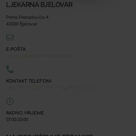
LJEKARNA BJELOVAR
Petra Preradovića 4
43000 Bjelovar
E-POŠTA
prodaja@ljekarna-bjelovar.hr
KONTAKT TELEFONI
043/241-907
091/618-9163
091/603-8577
,
,
RADNO VRIJEME
07:00-20:00