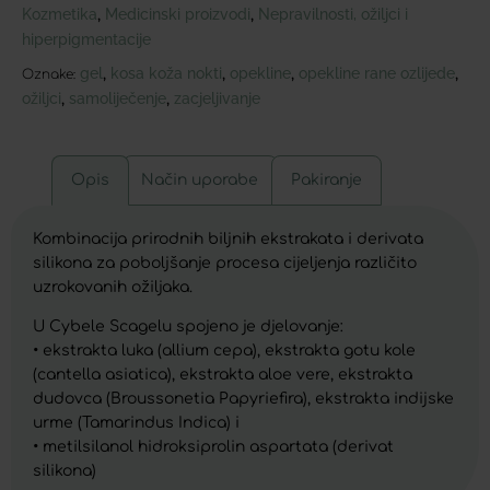
Kozmetika
Medicinski proizvodi
Nepravilnosti, ožiljci i
,
,
hiperpigmentacije
gel
kosa koža nokti
opekline
opekline rane ozlijede
,
,
,
,
Oznake:
ožiljci
samoliječenje
zacjeljivanje
,
,
Opis
Način uporabe
Pakiranje
Kombinacija prirodnih biljnih ekstrakata i derivata
silikona za poboljšanje procesa cijeljenja različito
uzrokovanih ožiljaka.
U Cybele Scagelu spojeno je djelovanje:
• ekstrakta luka (allium cepa), ekstrakta gotu kole
(cantella asiatica), ekstrakta aloe vere, ekstrakta
dudovca (Broussonetia Papyriefira), ekstrakta indijske
urme (Tamarindus Indica) i
• metilsilanol hidroksiprolin aspartata (derivat
silikona)