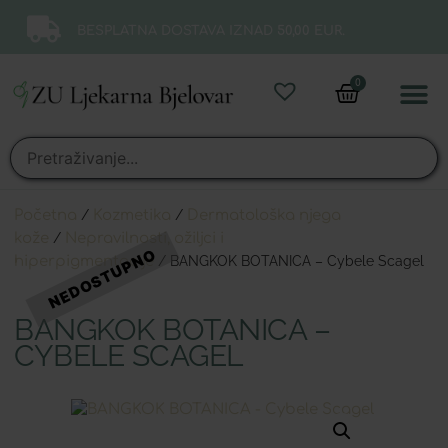
BESPLATNA DOSTAVA IZNAD 50,00 EUR.
0
Online 
Moj ra
Početna
/
Kozmetika
/
Dermatološka njega
kože
/
Nepravilnosti, ožiljci i
hiperpigmentacije
/ BANGKOK BOTANICA – Cybele Scagel
BANGKOK BOTANICA –
CYBELE SCAGEL