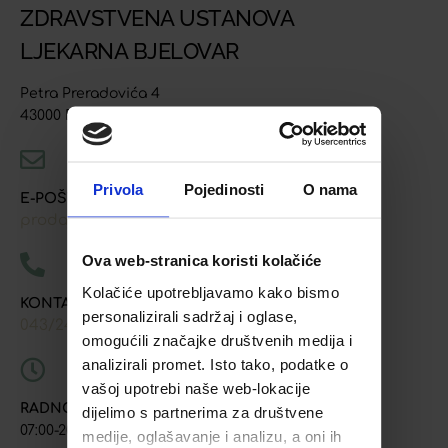
ZDRAVSTVENA USTANOVA
LJEKARNA BJELOVAR
Petra Preradovića 4
43000 Bjelovar
Privola
Pojedinosti
O nama
E-POŠTA
prodaja@ljekarna-bjelovar.hr
Ova web-stranica koristi kolačiće
Kolačiće upotrebljavamo kako bismo
KONTAKT TELEFONI
personalizirali sadržaj i oglase,
043/241-907
091/618-9163
091/603-8577
,
,
omogućili značajke društvenih medija i
analizirali promet. Isto tako, podatke o
vašoj upotrebi naše web-lokacije
RADNO VRIJEME
dijelimo s partnerima za društvene
07:00-20:00
medije, oglašavanje i analizu, a oni ih