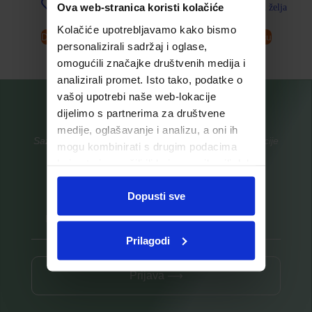
Ova web-stranica koristi kolačiće
Dodaj u listu želja
Dodaj u listu želja
Kolačiće upotrebljavamo kako bismo
Dodaj u košaricu
Dodaj u košaricu
personalizirali sadržaj i oglase,
omogućili značajke društvenih medija i
analizirali promet. Isto tako, podatke o
vašoj upotrebi naše web-lokacije
dijelimo s partnerima za društvene
medije, oglašavanje i analizu, a oni ih
Saznajte prvi za nove proizvode i ekskluzivne promocije
mogu kombinirati s drugim podacima
koje ste im pružili ili koje su prikupili dok
Prijavite se na listu za novosti
ste upotrebljavali njihove usluge.
Dopusti sve
Prilagodi
Prijava ⟶