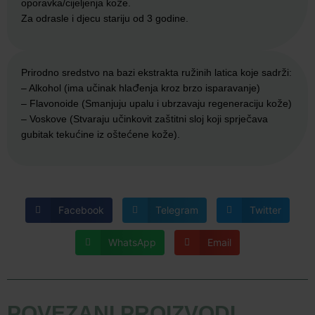
oporavka/cijeljenja kože.
Za odrasle i djecu stariju od 3 godine.
Prirodno sredstvo na bazi ekstrakta ružinih latica koje sadrži:
– Alkohol (ima učinak hlađenja kroz brzo isparavanje)
– Flavonoide (Smanjuju upalu i ubrzavaju regeneraciju kože)
– Voskove (Stvaraju učinkovit zaštitni sloj koji sprječava
gubitak tekućine iz oštećene kože).
Facebook
Telegram
Twitter
WhatsApp
Email
POVEZANI PROIZVODI