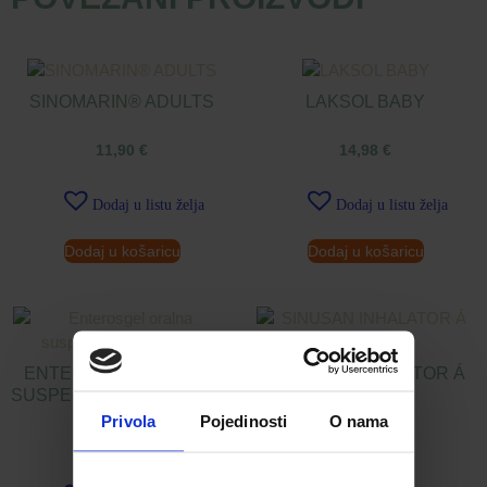
SINOMARIN® ADULTS
LAKSOL BABY
11,90
€
14,98
€
Dodaj u listu želja
Dodaj u listu želja
Dodaj u košaricu
Dodaj u košaricu
ENTEROSGEL ORALNA
SINUSAN INHALATOR Á
SUSPENZIJA U TUBI 225 G
1,5 G
Privola
Pojedinosti
O nama
25,75
€
7,99
€