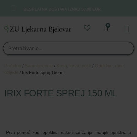
BESPLATNA DOSTAVA IZNAD 50,00 EUR.
0
Online t
Moj rač
Početna
Samoliječenje
Kosa, koža, nokti
Opekline, rane,
/
/
/
ozljede
/ Irix Forte sprej 150 ml
IRIX FORTE SPREJ 150 ML
Prva pomoć kod: opeklina nakon sunčanja, manjih opeklina u