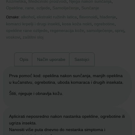
Kozmetika
,
Medicinski proizvodi
,
Njega nakon sunčanja
,
Opekline, rane, ozljede
,
Samoliječenje
,
Sunčanje
alkohol
,
ekstrakt ružinih latica
,
flavonoidi
,
hlađenje
,
Oznake:
komarci krpelji i drugi insekti
,
kosa koža nokti
,
ogrebotine
,
opekline rane ozlijede
,
regeneracija kože
,
samoliječenje
,
sprej
,
voskovi
,
zaštitni sloj
Opis
Način uporabe
Sastojci
Prva pomoć kod: opeklina nakon sunčanja, manjih opeklina
u kućanstvu, ogrebotina, uboda komaraca i drugih insekata.
Štiti, njeguje i obnavlja kožu.
Aplicirati neposredno nakon nastanka opekline, ogrebotine ili
ugriza insekta.
Nanositi više puta dnevno do nestanka simptoma i