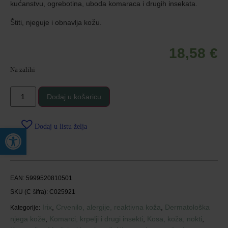
kućanstvu, ogrebotina, uboda komaraca i drugih insekata.
Štiti, njeguje i obnavlja kožu.
18,58
€
Na zalihi
Dodaj u košaricu
Dodaj u listu želja
Open toolbar
EAN:
5999520810501
SKU (C šifra):
C025921
Irix
,
Crvenilo, alergije, reaktivna koža
,
Dermatološka
Kategorije:
njega kože
,
Komarci, krpelji i drugi insekti
,
Kosa, koža, nokti
,