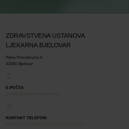
ZDRAVSTVENA USTANOVA
LJEKARNA BJELOVAR
Petra Preradovića 4
43000 Bjelovar
E-POŠTA
prodaja@ljekarna-bjelovar.hr
KONTAKT TELEFONI
043/241-907
091/618-9163
091/603-8577
,
,