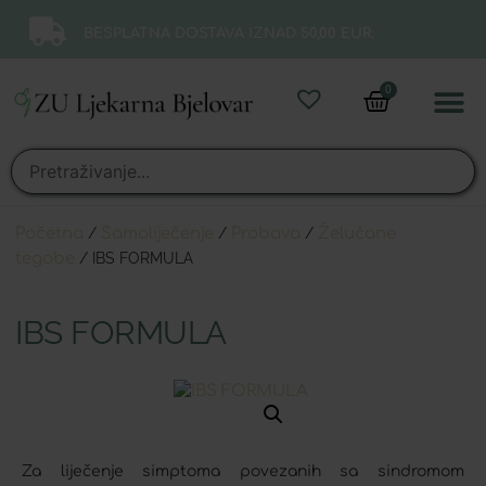
BESPLATNA DOSTAVA IZNAD 50,00 EUR.
0
Online 
Moj ra
Početna
/
Samoliječenje
/
Probava
/
Želučane
tegobe
/ IBS FORMULA
IBS FORMULA
Za liječenje simptoma povezanih sa sindromom