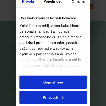
Privola
Pojedinosti
O nama
Pročitaj više
Dodaj u košaricu
Ova web-stranica koristi kolačiće
Kolačiće upotrebljavamo kako bismo
personalizirali sadržaj i oglase,
omogućili značajke društvenih medija i
Saznajte prvi za nove proizvode i ekskluzivne promocije
analizirali promet. Isto tako, podatke o
vašoj upotrebi naše web-lokacije
Prijavite se na listu za novosti
dijelimo s partnerima za društvene
medije, oglašavanje i analizu, a oni ih
mogu kombinirati s drugim podacima
koje ste im pružili ili koje su prikupili dok
ste upotrebljavali njihove usluge.
Dopusti sve
Prijava ⟶
Prilagodi