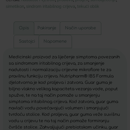
simetikon
sindrom iritabilnog crijeva
tekući oblik
,
,
Opis
Pakiranje
Način uporabe
Sastojci
Napomene
Medicinski proizvod za liječenje simptoma povezanih
sa sindromom iritabilnog crijeva, za smanjenje
nadutosti i normalizaciju crijevne mikroflore te za
pravilnu funkciju crijeva. Nutripharm® IBS Formula
djelotvorna je kod proljeva i zatvora. Guar guma je
biljno vlakno velikog kapaciteta vezanja vode, poput
spužve, te na taj način pomaže u smanjenju
simptoma iritabilnog crijeva. Kod zatvora, guar guma
navlači vodu povećavajući volumen i smanjujući
tvrdoću stolice. Kod proljeva, guar guma veže suvišnu
vodu u crijevu te na taj način pomaže formiranju
čvršće stolice. Zahvaljujući prebiotskom učinku, guar