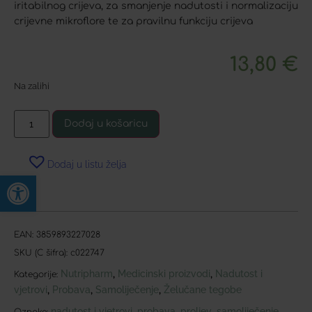
iritabilnog crijeva, za smanjenje nadutosti i normalizaciju
crijevne mikroflore te za pravilnu funkciju crijeva
13,80
€
Na zalihi
Dodaj u košaricu
Dodaj u listu želja
Open toolbar
EAN:
3859893227028
SKU (C šifra):
c022747
Nutripharm
Medicinski proizvodi
Nadutost i
,
,
Kategorije:
vjetrovi
Probava
Samoliječenje
Želučane tegobe
,
,
,
nadutost i vjetrovi
probava
proljev
samoliječenje
,
,
,
,
Oznake: