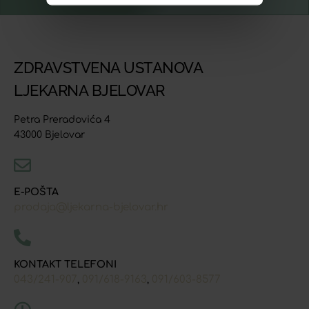
ZDRAVSTVENA USTANOVA
LJEKARNA BJELOVAR
Petra Preradovića 4
43000 Bjelovar
E-POŠTA
prodaja@ljekarna-bjelovar.hr
KONTAKT TELEFONI
043/241-907
091/618-9163
091/603-8577
,
,