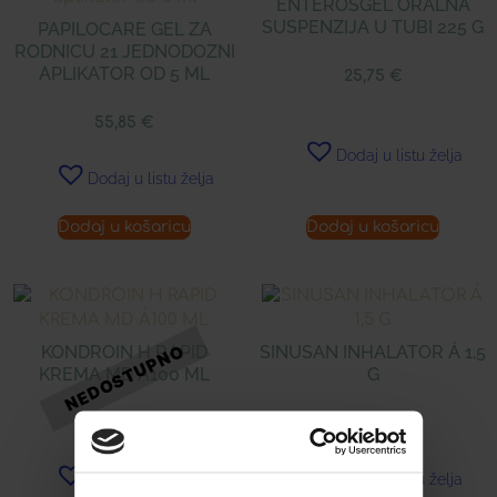
ENTEROSGEL ORALNA
SUSPENZIJA U TUBI 225 G
PAPILOCARE GEL ZA
RODNICU 21 JEDNODOZNI
APLIKATOR OD 5 ML
25,75
€
55,85
€
Dodaj u listu želja
Dodaj u listu želja
Dodaj u košaricu
Dodaj u košaricu
KONDROIN H RAPID
SINUSAN INHALATOR Á 1,5
KREMA MD Á100 ML
G
13,00
€
7,99
€
Dodaj u listu želja
Dodaj u listu želja