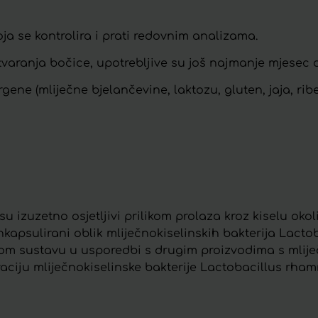
ja se kontrolira i prati redovnim analizama.
tvaranja bočice, upotrebljive su još najmanje mjesec 
ene (mliječne bjelančevine, laktozu, gluten, jaja, ribe,
 su izuzetno osjetljivi prilikom prolaza kroz kiselu ok
enkapsulirani oblik mliječnokiselinskih bakterija Lac
m sustavu u usporedbi s drugim proizvodima s mlije
raciju mliječnokiselinske bakterije Lactobacillus rh