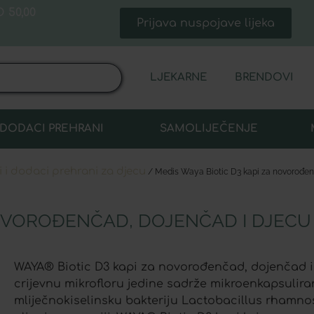
 50,00
Prijava nuspojave lijeka
LJEKARNE
BRENDOVI
DODACI PREHRANI
SAMOLIJEČENJE
i i dodaci prehrani za djecu
/ Medis Waya Biotic D3 kapi za novorođen
NOVOROĐENČAD, DOJENČAD I DJECU
WAYA® Biotic D3 kapi za novorođenčad, dojenčad i
crijevnu mikrofloru jedine sadrže mikroenkapsulira
mliječnokiselinsku bakteriju Lactobacillus rhamno