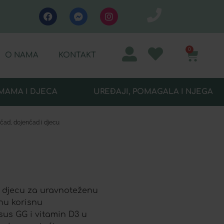
0
O NAMA
KONTAKT
MAMA I DJECA
UREĐAJI, POMAGALA I NJEGA
čad, dojenčad i djecu
 djecu za uravnoteženu
nu korisnu
sus GG i vitamin D3 u