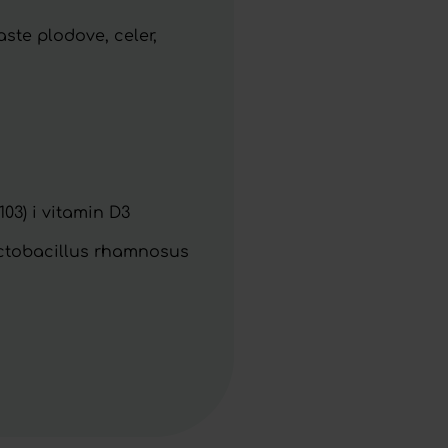
aste plodove, celer,
03) i vitamin D3
Lactobacillus rhamnosus