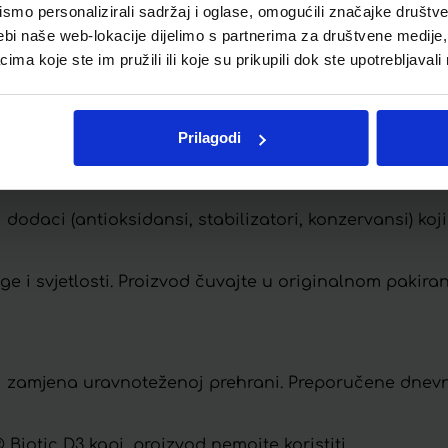
mo personalizirali sadržaj i oglase, omogućili značajke društveni
ebi naše web-lokacije dijelimo s partnerima za društvene medije, 
ije ili poslije primjene antibiotika.
a koje ste im pružili ili koje su prikupili dok ste upotrebljavali
svake upotrebe dobro protresite bočicu. Nakon mućkan
Prilagodi
kusa.
i dodaci (antioksidansi, stabilizatori, konzervansi) ko
e i svjetlosti. Proizvod čuvajte u originalnom pakiranj
li zamjena uravnoteženoj prehrani. Preporučene dnev
® Biotic D3 kapi, proizvod nemojte koristiti.