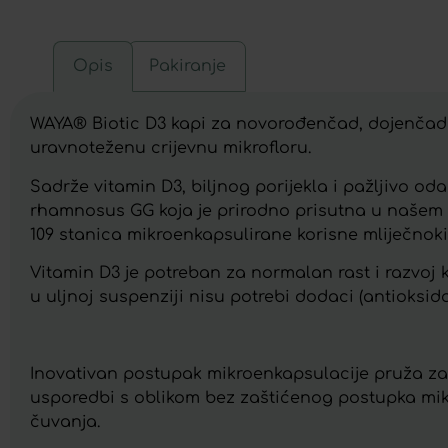
Opis
Pakiranje
WAYA® Biotic D3 kapi za novorođenčad, dojenčad i
uravnoteženu crijevnu mikrofloru.
Sadrže vitamin D3, biljnog porijekla i pažljivo od
rhamnosus GG koja je prirodno prisutna u našem pr
109 stanica mikroenkapsulirane korisne mliječnok
Vitamin D3 je potreban za normalan rast i razvoj 
u uljnoj suspenziji nisu potrebi dodaci (antioksida
Inovativan postupak mikroenkapsulacije pruža zašt
usporedbi s oblikom bez zaštićenog postupka mikr
čuvanja.