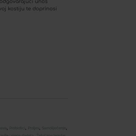
a odgovarajući unos
oj kostiju te doprinosi
,
,
,
,
bava
Probiotici
Proljev
Samoliječenje
,
avlje i njega djeteta
Želučane tegobe