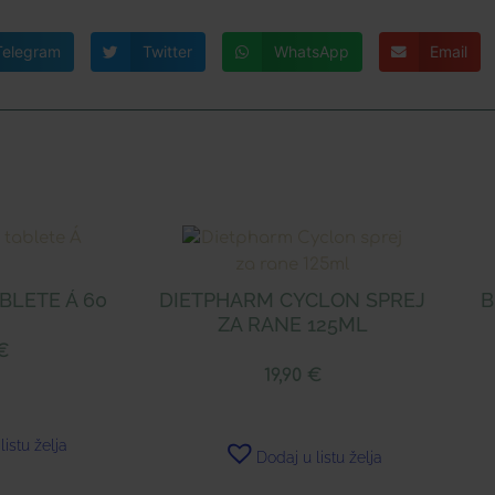
Telegram
Twitter
WhatsApp
Email
BLETE Á 60
DIETPHARM CYCLON SPREJ
B
ZA RANE 125ML
€
19,90
€
listu želja
Dodaj u listu želja