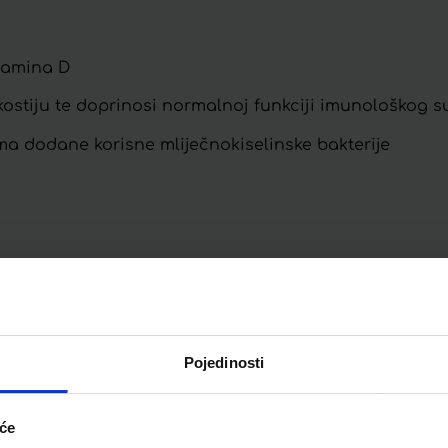
itamina D
 kostiju te doprinosi normalnoj funkciji imunološkog s
ima dodane korisne mliječnokiselinske bakterije
 dan
Pojedinosti
 tjedna. Primjerene su i za dugotrajnu primjenu.
iće