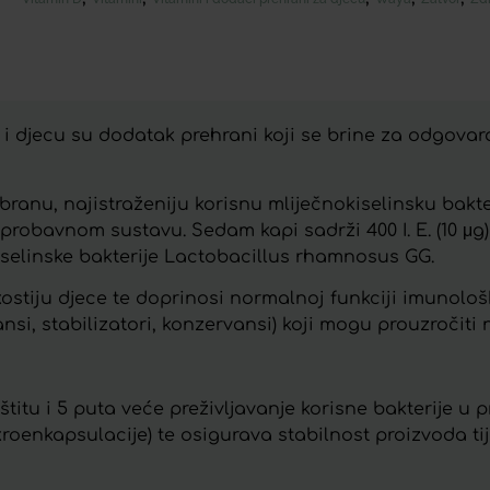
 djecu su dodatak prehrani koji se brine za odgovara
abranu, najistraženiju korisnu mliječnokiselinsku bakt
obavnom sustavu. Sedam kapi sadrži 400 I. E. (10 μg) 
iselinske bakterije Lactobacillus rhamnosus GG.
kostiju djece te doprinosi normalnoj funkciji imunolo
nsi, stabilizatori, konzervansi) koji mogu prouzročiti
itu i 5 puta veće preživljavanje korisne bakterije u
oenkapsulacije) te osigurava stabilnost proizvoda t