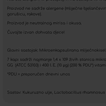
Proizvod ne sadrže alergene (mliječne bjelančevine, 
gorušicu, rakove).
Proizvod je neutralnog mirisa i okusa.
Čuvajte izvan dohvata djece!
Glavni sastojak: Mikroenkapsulirana mliječnokisel
7 kapi sadrži najmanje 1,4 x 109 živih stanica mi
GG (ATCC 53103) i 400 I. E. (10 μg) (200 % PDU*) vitam
*PDU = preporučen dnevni unos
Sastav: Kukuruzno ulje, Lactobacillus rhamnosus 