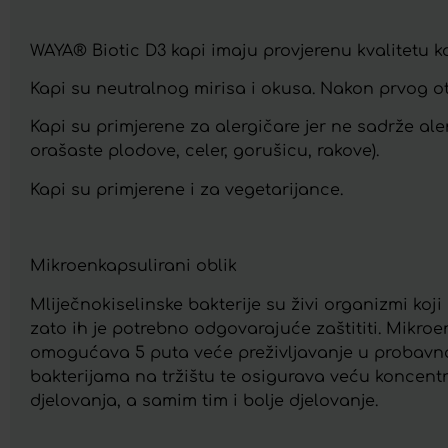
WAYA® Biotic D3 kapi imaju provjerenu kvalitetu ko
Kapi su neutralnog mirisa i okusa. Nakon prvog o
Kapi su primjerene za alergičare jer ne sadrže alerg
orašaste plodove, celer, gorušicu, rakove).
Kapi su primjerene i za vegetarijance.
Mikroenkapsulirani oblik
Mliječnokiselinske bakterije su živi organizmi koji
zato ih je potrebno odgovarajuće zaštititi. Mikro
omogućava 5 puta veće preživljavanje u probavno
bakterijama na tržištu te osigurava veću koncent
djelovanja, a samim tim i bolje djelovanje.