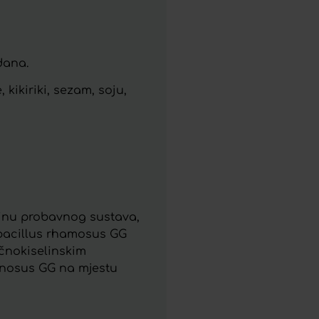
dana.
 kikiriki, sezam, soju,
olinu probavnog sustava,
tobacillus rhamosus GG
čnokiselinskim
amnosus GG na mjestu