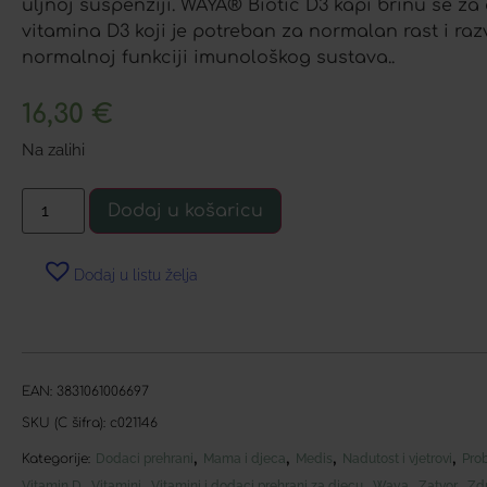
uljnoj suspenziji. WAYA® Biotic D3 kapi brinu se z
vitamina D3 koji je potreban za normalan rast i razv
normalnoj funkciji imunološkog sustava..
16,30
€
Na zalihi
Dodaj u košaricu
Dodaj u listu želja
EAN:
3831061006697
SKU (C šifra):
c021146
,
,
,
,
Kategorije:
Dodaci prehrani
Mama i djeca
Medis
Nadutost i vjetrovi
Pro
,
,
,
,
,
Vitamin D
Vitamini
Vitamini i dodaci prehrani za djecu
Waya
Zatvor
Zdr