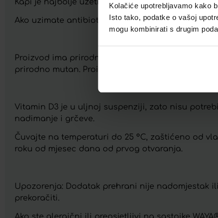
Kapi je najbolje uzeti samostalno na žličicu.
Kolačiće upotrebljavamo kako bis
Isto tako, podatke o vašoj upotr
Ako uzimate antibiotike, kapi uzmite barem 2 sata pr
mogu kombinirati s drugim podacim
Proizvod ima prirodno prisutan talog, zato prije 
prirodno mutan. Proizvod je neutralnog mirisa i o
Vitamin D3 je u uljnoj suspenziji, zato nisu potreb
nadimanje i grčeve.
Čuvajte na temperaturi do 25 °C, zaštićeno od vlag
roku od mjesec dana od prvog otvaranja.
Upozorenja: Dodatak prehrani nije nadomjestak i
prekoračiti.
Ako ste alergični ili preosjetljivi na sastojke WAYA