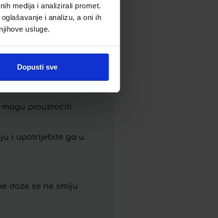
h medija i analizirali promet.
oglašavanje i analizu, a oni ih
 njihove usluge.
ja, proizvod postaje
Dopusti sve
ji mogu prouzročiti
u i upotrijebite ga u
ne doze se ne smiju