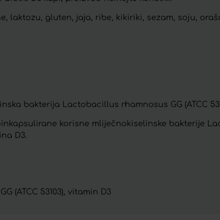
laktozu, gluten, jaja, ribe, kikiriki, sezam, soju, oraš
inska bakterija Lactobacillus rhamnosus GG (ATCC 531
kroinkapsulirane korisne mliječnokiselinske bakterije 
ina D3.
GG (ATCC 53103), vitamin D3