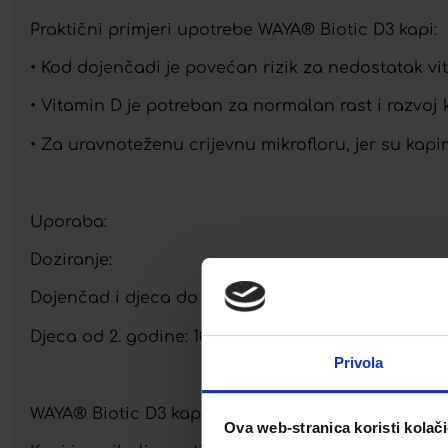
Praktični primjeri upotrebe WAYA® Biotic D3 kapi:
• Kod dojenčadi je povećan rizik za nedostatak v
• Vitamin D je potreban za normalan rast i razvoj
• Za uravnoteženu crijevnu mikrofloru, jer su kap
Uporaba:
Doziranje:
Dojenčad i djeca do 2. godine: 7 kapi jedanput na
Djeca od 2. godine: 10 kapi jedanput na dan
Privola
WAYA® Biotic D3 kapi upotrebljavajte najmanje dva
Ova web-stranica koristi kolač