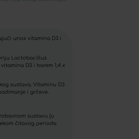
jući unos vitamina D3 i
eriju Lactobacillus
vitamina D3 i barem 1,4 x
škog sustava. Vitaminu D3
 nadimanje i grčeve.
 probavnom sustavu (u
ijekom čitavog perioda