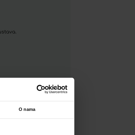
ustava.
O nama