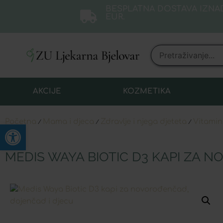
BESPLATNA DOSTAVA IZNAD
EUR.
AKCIJE
KOZMETIKA
Početna
Mama i djeca
Zdravlje i njega djeteta
Vitamin
/
/
/
Open toolbar
MEDIS WAYA BIOTIC D3 KAPI ZA 