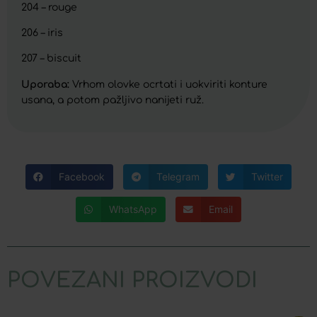
204 – rouge
206 – iris
207 – biscuit
Uporaba:
Vrhom olovke ocrtati i uokviriti konture
usana, a potom pažljivo nanijeti ruž.
Facebook
Telegram
Twitter
WhatsApp
Email
POVEZANI PROIZVODI