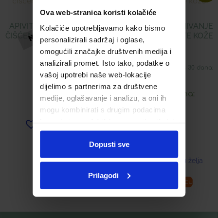
Ova web-stranica koristi kolačiće
APIVITA 3U1 MLIJEKO ZA
APIVITA GEL ZA UMIVANJE
Kolačiće upotrebljavamo kako bismo
ČIŠĆENJE LICA S MEDOM I
MASNE I MJEŠOVITE KOŽE
personalizirali sadržaj i oglase,
KAMILICOM
LICA
omogućili značajke društvenih medija i
analizirali promet. Isto tako, podatke o
16,89
€
Najniža cijena u zadnjih 30 dana:
vašoj upotrebi naše web-lokacije
16,89
€
dijelimo s partnerima za društvene
Snižena cijena:
medije, oglašavanje i analizu, a oni ih
mogu kombinirati s drugim podacima
8,45
€
koje ste im pružili ili koje su prikupili dok
Dodaj u listu želja
ste upotrebljavali njihove usluge.
Dopusti sve
Dodaj u listu želja
Prilagodi
Pročitaj više
Dodaj u košaricu