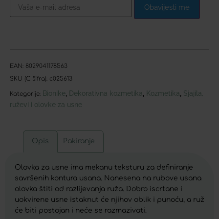
Obavijesti me
EAN:
8029041178563
SKU (C šifra):
c025613
Bionike
Dekorativna kozmetika
Kozmetika
Sjajila,
,
,
,
Kategorije:
ruževi i olovke za usne
Opis
Pakiranje
Olovka za usne ima mekanu teksturu za definiranje
savršenih kontura usana. Nanesena na rubove usana
olovka štiti od razlijevanja ruža. Dobro iscrtane i
uokvirene usne istaknut će njihov oblik i punoću, a ruž
će biti postojan i neće se razmazivati.