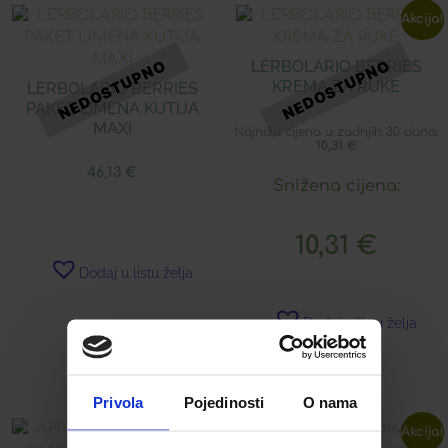
Akcija!
LERBOLARIO BERRIES
KREMA ZA RUKE
LERBOLARIO BERRIES
PAKET LIMENA KUTIJA
MAXI
Najniža cijena u zadnjih 30 dana:
10,31
€
46,13
€
Snižena cijena:
10,31
€
Dodaj u listu želja
Dodaj u listu želja
Pročitaj više
Pročitaj više
Privola
Pojedinosti
O nama
Akcija!