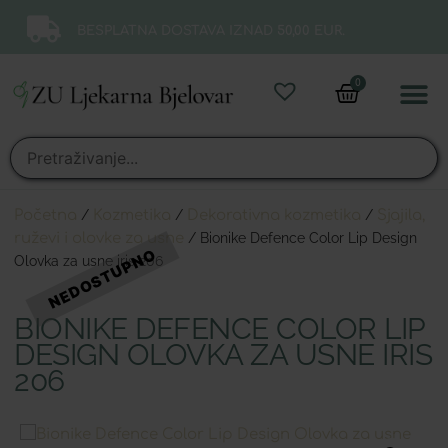
BESPLATNA DOSTAVA IZNAD 50,00 EUR.
0
Online 
Moj ra
Početna
/
Kozmetika
/
Dekorativna kozmetika
/
Sjajila,
ruževi i olovke za usne
/ Bionike Defence Color Lip Design
Olovka za usne iris 206
BIONIKE DEFENCE COLOR LIP
DESIGN OLOVKA ZA USNE IRIS
206