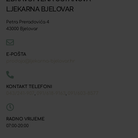
LJEKARNA BJELOVAR
Petra Preradovića 4
43000 Bjelovar
E-POŠTA
prodaja@ljekarna-bjelovar.hr
KONTAKT TELEFONI
043/241-907
091/618-9163
091/603-8577
,
,
RADNO VRIJEME
07:00-20:00