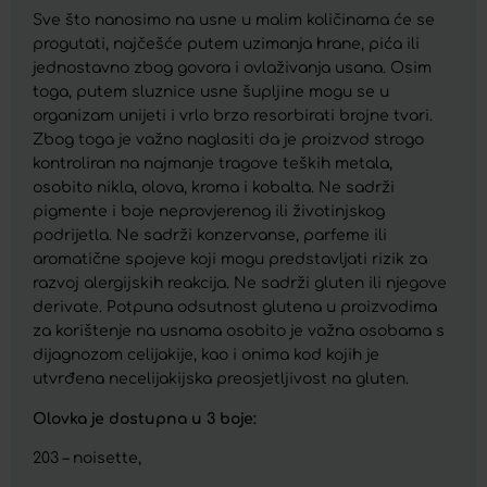
Sve što nanosimo na usne u malim količinama će se
progutati, najčešće putem uzimanja hrane, pića ili
jednostavno zbog govora i ovlaživanja usana. Osim
toga, putem sluznice usne šupljine mogu se u
organizam unijeti i vrlo brzo resorbirati brojne tvari.
Zbog toga je važno naglasiti da je proizvod strogo
kontroliran na najmanje tragove teških metala,
osobito nikla, olova, kroma i kobalta. Ne sadrži
pigmente i boje neprovjerenog ili životinjskog
podrijetla. Ne sadrži konzervanse, parfeme ili
aromatične spojeve koji mogu predstavljati rizik za
razvoj alergijskih reakcija. Ne sadrži gluten ili njegove
derivate. Potpuna odsutnost glutena u proizvodima
za korištenje na usnama osobito je važna osobama s
dijagnozom celijakije, kao i onima kod kojih je
utvrđena necelijakijska preosjetljivost na gluten.
Olovka je dostupna u 3 boje:
203 – noisette,