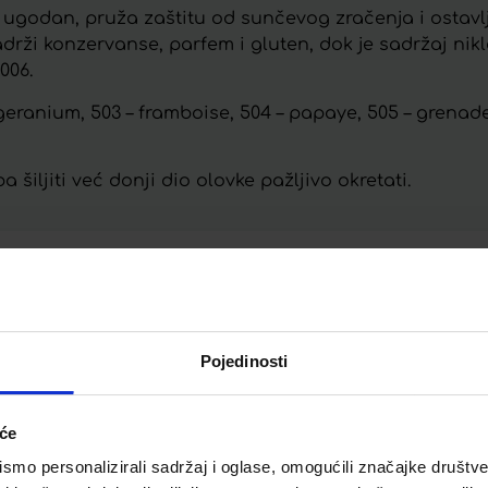
i ugodan, pruža zaštitu od sunčevog zračenja i ostavl
rži konzervanse, parfem i gluten, dok je sadržaj nikl
006.
 geranium, 503 – framboise, 504 – papaye, 505 – grenade
šiljiti već donji dio olovke pažljivo okretati.
Telegram
Twitter
WhatsApp
Email
Pojedinosti
iće
mo personalizirali sadržaj i oglase, omogućili značajke društveni