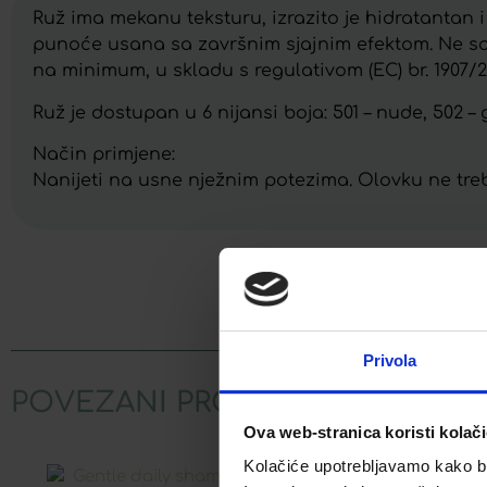
Ruž ima mekanu teksturu, izrazito je hidratantan 
punoće usana sa završnim sjajnim efektom. Ne sad
na minimum, u skladu s regulativom (EC) br. 1907/2
Ruž je dostupan u 6 nijansi boja: 501 – nude, 502 –
Način primjene:
Nanijeti na usne nježnim potezima. Olovku ne treba 
Facebook
Privola
POVEZANI PROIZVODI
Ova web-stranica koristi kolač
Kolačiće upotrebljavamo kako bis