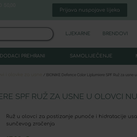
 50,00
Prijava nuspojave lijeka
LJEKARNE
BRENDOVI
DODACI PREHRANI
SAMOLIJEČENJE
evi i olovke za usne
/ BIONIKE Defence Color Liplumiere SPF Ruž za usne u
ERE SPF RUŽ ZA USNE U OLOVCI NU
Ruž u olovci za postizanje punoće i hidratacije us
sunčevog zračenja