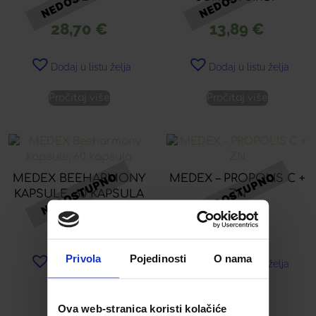
28,70
€
13,89
€
Dodaj u listu želja
Dodaj u listu želja
Pročitaj više
Pročitaj više
MEDEX BEEHARMONY
MEDEX – PROPOLIS C +
KAPSULE, 60 KAPSULA
ZN
37,88
€
8,20
€
Privola
Pojedinosti
O nama
Dodaj u listu želja
Dodaj u listu želja
Pročitaj više
Pročitaj više
Ova web-stranica koristi kolačiće