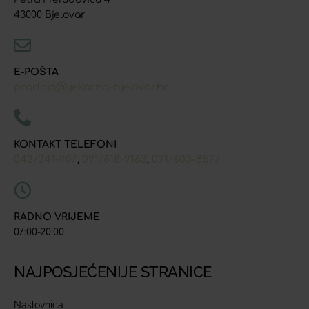
43000 Bjelovar
E-POŠTA
prodaja@ljekarna-bjelovar.hr
KONTAKT TELEFONI
043/241-907
091/618-9163
091/603-8577
,
,
RADNO VRIJEME
07:00-20:00
NAJPOSJEĆENIJE STRANICE
Naslovnica