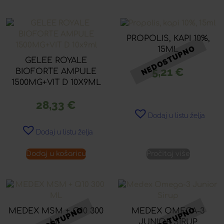
PROPOLIS, KAPI 10%,
15ML
GELEE ROYALE
5,21
€
BIOFORTE AMPULE
1500MG+VIT D 10X9ML
28,33
€
Dodaj u listu želja
Dodaj u listu želja
Dodaj u košaricu
Pročitaj više
MEDEX MSM + Q10 300
MEDEX OMEGA-3
ML
JUNIOR SIRUP