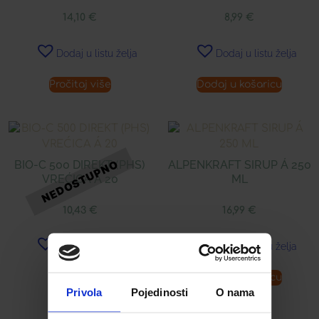
14,10
€
8,99
€
Dodaj u listu želja
Dodaj u listu želja
Pročitaj više
Dodaj u košaricu
BIO-C 500 DIREKT (PHS)
ALPENKRAFT SIRUP Á 250
VREĆICA Á 20
ML
10,43
€
16,99
€
Dodaj u listu želja
Dodaj u listu želja
Pročitaj više
Dodaj u košaricu
Privola
Pojedinosti
O nama