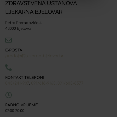
ZDRAVSTVENA USTANOVA
LJEKARNA BJELOVAR
Petra Preradovića 4
43000 Bjelovar
E-POŠTA
prodaja@ljekarna-bjelovar.hr
KONTAKT TELEFONI
043/241-907
091/618-9163
091/603-8577
,
,
RADNO VRIJEME
07:00-20:00