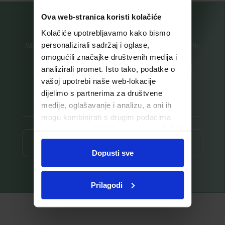
Ova web-stranica koristi kolačiće
Kolačiće upotrebljavamo kako bismo
personalizirali sadržaj i oglase,
Saznajte prvi za nove proizvode i ekskluzivne promocije
omogućili značajke društvenih medija i
Prijavite se na listu za novosti
analizirali promet. Isto tako, podatke o
vašoj upotrebi naše web-lokacije
dijelimo s partnerima za društvene
medije, oglašavanje i analizu, a oni ih
mogu kombinirati s drugim podacima
koje ste im pružili ili koje su prikupili dok
ste upotrebljavali njihove usluge.
Prijava ⟶
Dopusti sve
Prilagodi