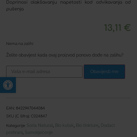
Doprinosi olakšavanju napetosti kod odvikavanja od
pušenja
13,11
€
Nema na zalihi
Želite obavijest kada ovaj proizvod ponovo dođe na zalihu?
Obavijesti me
Open toolbar
EAN:
8422947044084
SKU (C šifra):
C024847
Soria Natural
Bio kutak
Bio tinkture
Dodaci
,
,
,
Kategorije:
prehrani
Samoliječenje
,