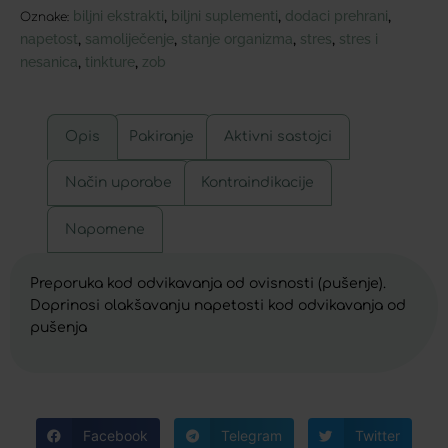
biljni ekstrakti
biljni suplementi
dodaci prehrani
,
,
,
Oznake:
napetost
samoliječenje
stanje organizma
stres
stres i
,
,
,
,
nesanica
tinkture
zob
,
,
Opis
Pakiranje
Aktivni sastojci
Način uporabe
Kontraindikacije
Napomene
Preporuka kod odvikavanja od ovisnosti (pušenje).
Doprinosi olakšavanju napetosti kod odvikavanja od
pušenja
Facebook
Telegram
Twitter