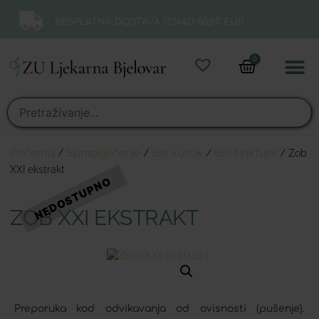
BESPLATNA DOSTAVA IZNAD 50,00 EUR.
0
Online 
Moj ra
Početna
/
Samoliječenje
/
Bio kutak
/
Bio tinkture
/ Zob
XXI ekstrakt
ZOB XXI EKSTRAKT
Preporuka kod odvikavanja od ovisnosti (pušenje).