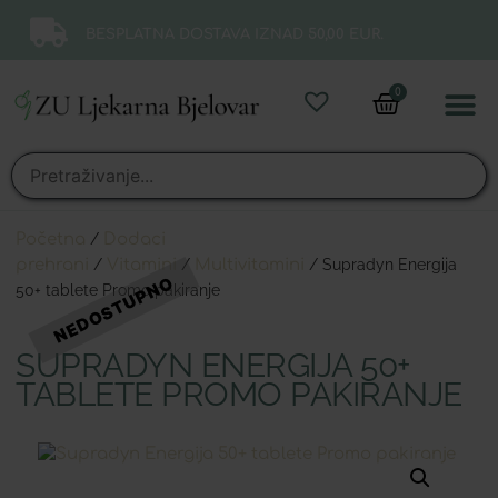
BESPLATNA DOSTAVA IZNAD 50,00 EUR.
0
Online 
Moj ra
Početna
/
Dodaci
prehrani
/
Vitamini
/
Multivitamini
/ Supradyn Energija
50+ tablete Promo pakiranje
SUPRADYN ENERGIJA 50+
TABLETE PROMO PAKIRANJE