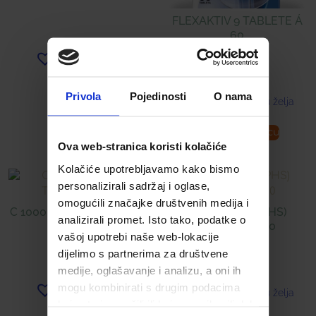
FLEXAKTIV 9 TABLETE Á
60
Dodaj u listu želja
22,00
€
Privola
Pojedinosti
O nama
Dodaj u listu želja
Pročitaj više
Dodaj u košaricu
Ova web-stranica koristi kolačiće
Kolačiće upotrebljavamo kako bismo
personalizirali sadržaj i oglase,
omogućili značajke društvenih medija i
C 1000 ŠUMEĆE TABLETE
BIO-C 500 ® (PHS)
analizirali promet. Isto tako, podatke o
Á 20
KAPSULE Á 40
vašoj upotrebi naše web-lokacije
dijelimo s partnerima za društvene
7,98
€
9,99
€
medije, oglašavanje i analizu, a oni ih
mogu kombinirati s drugim podacima
Dodaj u listu želja
Dodaj u listu želja
koje ste im pružili ili koje su prikupili dok