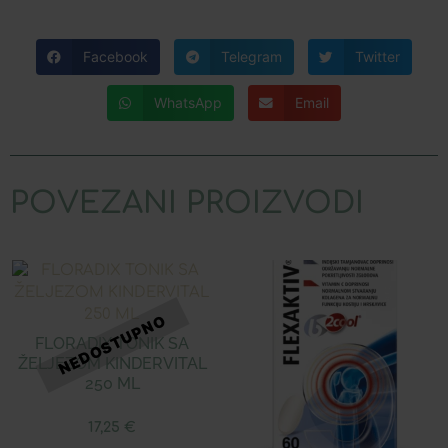
Facebook
Telegram
Twitter
WhatsApp
Email
POVEZANI PROIZVODI
FLORADIX TONIK SA
ŽELJEZOM KINDERVITAL
250 ML
17,25
€