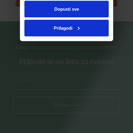
ste upotrebljavali njihove usluge.
Dodaj u košaricu
Dodaj u košaricu
Dopusti sve
Prilagodi
Saznajte prvi za nove proizvode i ekskluzivne promocije
Prijavite se na listu za novosti
Prijava ⟶