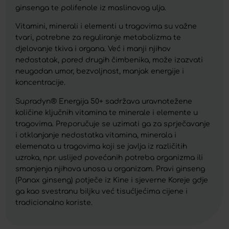
ginsenga te polifenole iz maslinovog ulja.
Vitamini, minerali i elementi u tragovima su važne
tvari, potrebne za reguliranje metabolizma te
djelovanje tkiva i organa. Već i manji njihov
nedostatak, pored drugih čimbenika, može izazvati
neugodan umor, bezvoljnost, manjak energije i
koncentracije.
Supradyn® Energija 50+ sadržava uravnotežene
količine ključnih vitamina te minerale i elemente u
tragovima. Preporučuje se uzimati ga za sprječavanje
i otklanjanje nedostatka vitamina, minerala i
elemenata u tragovima koji se javlja iz različitih
uzroka, npr. uslijed povećanih potreba organizma ili
smanjenja njihova unosa u organizam. Pravi ginseng
(Panax ginseng) potječe iz Kine i sjeverne Koreje gdje
ga kao svestranu biljku već tisućljećima cijene i
tradicionalno koriste.