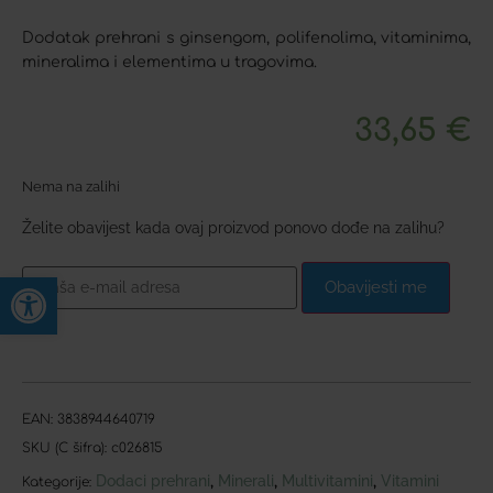
Dodatak prehrani s ginsengom, polifenolima, vitaminima,
mineralima i elementima u tragovima.
33,65
€
Nema na zalihi
Želite obavijest kada ovaj proizvod ponovo dođe na zalihu?
Open toolbar
Obavijesti me
EAN:
3838944640719
SKU (C šifra):
c026815
Dodaci prehrani
Minerali
Multivitamini
Vitamini
,
,
,
Kategorije: