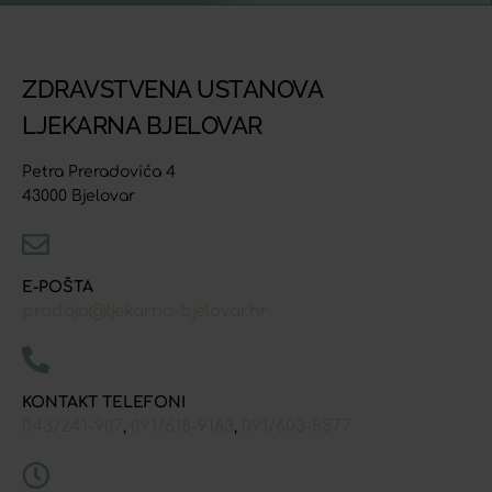
ZDRAVSTVENA USTANOVA
LJEKARNA BJELOVAR
Petra Preradovića 4
43000 Bjelovar
E-POŠTA
prodaja@ljekarna-bjelovar.hr
KONTAKT TELEFONI
043/241-907
091/618-9163
091/603-8577
,
,