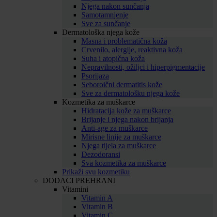
Njega nakon sunčanja
Samotamnjenje
Sve za sunčanje
Dermatološka njega kože
Masna i problematična koža
Crvenilo, alergije, reaktivna koža
Suha i atopična koža
Nepravilnosti, ožiljci i hiperpigmentacije
Psorijaza
Seboroični dermatitis kože
Sve za dermatološku njega kože
Kozmetika za muškarce
Hidratacija kože za muškarce
Brijanje i njega nakon brijanja
Anti-age za muškarce
Mirisne linije za muškarce
Njega tijela za muškarce
Dezodoransi
Sva kozmetika za muškarce
Prikaži svu kozmetiku
DODACI PREHRANI
Vitamini
Vitamin A
Vitamin B
Vitamin C