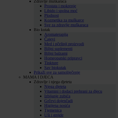
Zdravlje muškaraca
Prostata i mokrenje
Libido i spolna moć
Plodnost
Kozmetika za muškarce
Sve za zdravlje muškaraca
Bio kutak
Aromaterapija
Čajevi
Med i pčelinji proizvodi
Biljni suplementi
Biljni balzami
Homeopatski pripravci
Tinkture
Sav biokutak
Prikaži sve za samoliječenje
MAMA I DJECA
Zdravlje i njega djeteta
Njega djeteta
Vitamini i dodaci prehrani za djecu
Izbijanje zubića
Grčevi dojenčadi
Higijena nosića
Tjemenica
Uši i gnjide