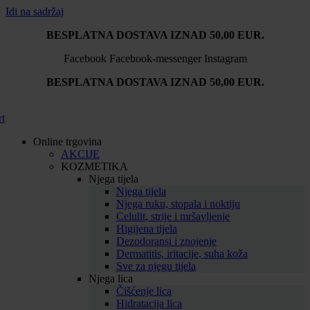
Idi na sadržaj
BESPLATNA DOSTAVA IZNAD 50,00 EUR.
Facebook
Facebook-messenger
Instagram
BESPLATNA DOSTAVA IZNAD 50,00 EUR.
rt
Online trgovina
AKCIJE
KOZMETIKA
Njega tijela
Njega tijela
Njega ruku, stopala i noktiju
Celulit, strije i mršavljenje
Higijena tijela
Dezodoransi i znojenje
Dermatitis, iritacije, suha koža
Sve za njegu tijela
Njega lica
Čišćenje lica
Hidratacija lica