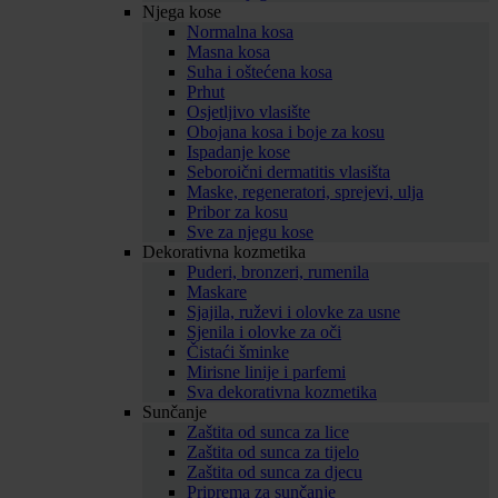
Njega kose
Normalna kosa
Masna kosa
Suha i oštećena kosa
Prhut
Osjetljivo vlasište
Obojana kosa i boje za kosu
Ispadanje kose
Seboroični dermatitis vlasišta
Maske, regeneratori, sprejevi, ulja
Pribor za kosu
Sve za njegu kose
Dekorativna kozmetika
Puderi, bronzeri, rumenila
Maskare
Sjajila, ruževi i olovke za usne
Sjenila i olovke za oči
Čistaći šminke
Mirisne linije i parfemi
Sva dekorativna kozmetika
Sunčanje
Zaštita od sunca za lice
Zaštita od sunca za tijelo
Zaštita od sunca za djecu
Priprema za sunčanje