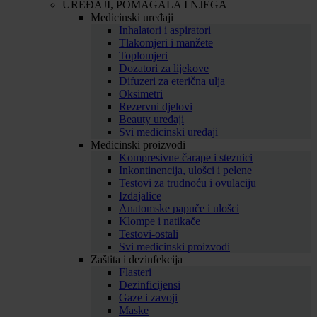
UREĐAJI, POMAGALA I NJEGA
Medicinski uređaji
Inhalatori i aspiratori
Tlakomjeri i manžete
Toplomjeri
Dozatori za lijekove
Difuzeri za eterična ulja
Oksimetri
Rezervni djelovi
Beauty uređaji
Svi medicinski uređaji
Medicinski proizvodi
Kompresivne čarape i steznici
Inkontinencija, ulošci i pelene
Testovi za trudnoću i ovulaciju
Izdajalice
Anatomske papuče i ulošci
Klompe i natikače
Testovi-ostali
Svi medicinski proizvodi
Zaštita i dezinfekcija
Flasteri
Dezinficijensi
Gaze i zavoji
Maske