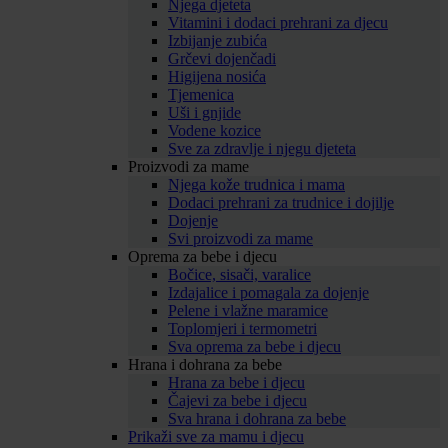
Njega djeteta
Vitamini i dodaci prehrani za djecu
Izbijanje zubića
Grčevi dojenčadi
Higijena nosića
Tjemenica
Uši i gnjide
Vodene kozice
Sve za zdravlje i njegu djeteta
Proizvodi za mame
Njega kože trudnica i mama
Dodaci prehrani za trudnice i dojilje
Dojenje
Svi proizvodi za mame
Oprema za bebe i djecu
Bočice, sisači, varalice
Izdajalice i pomagala za dojenje
Pelene i vlažne maramice
Toplomjeri i termometri
Sva oprema za bebe i djecu
Hrana i dohrana za bebe
Hrana za bebe i djecu
Čajevi za bebe i djecu
Sva hrana i dohrana za bebe
Prikaži sve za mamu i djecu