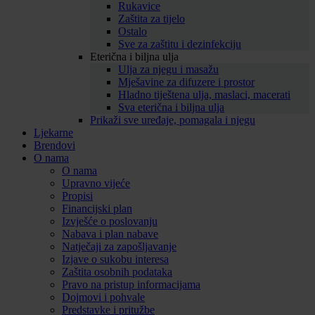
Rukavice
Zaštita za tijelo
Ostalo
Sve za zaštitu i dezinfekciju
Eterična i biljna ulja
Ulja za njegu i masažu
Mješavine za difuzere i prostor
Hladno tiještena ulja, maslaci, macerati
Sva eterična i biljna ulja
Prikaži sve uređaje, pomagala i njegu
Ljekarne
Brendovi
O nama
O nama
Upravno vijeće
Propisi
Financijski plan
Izvješće o poslovanju
Nabava i plan nabave
Natječaji za zapošljavanje
Izjave o sukobu interesa
Zaštita osobnih podataka
Pravo na pristup informacijama
Dojmovi i pohvale
Predstavke i pritužbe