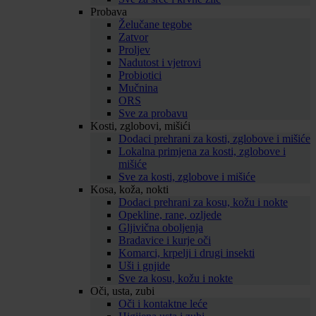
Probava
Želučane tegobe
Zatvor
Proljev
Nadutost i vjetrovi
Probiotici
Mučnina
ORS
Sve za probavu
Kosti, zglobovi, mišići
Dodaci prehrani za kosti, zglobove i mišiće
Lokalna primjena za kosti, zglobove i
mišiće
Sve za kosti, zglobove i mišiće
Kosa, koža, nokti
Dodaci prehrani za kosu, kožu i nokte
Opekline, rane, ozljede
Gljivična oboljenja
Bradavice i kurje oči
Komarci, krpelji i drugi insekti
Uši i gnjide
Sve za kosu, kožu i nokte
Oči, usta, zubi
Oči i kontaktne leće