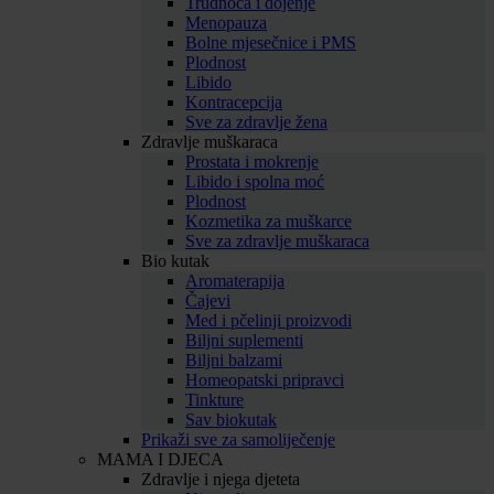
Trudnoća i dojenje
Menopauza
Bolne mjesečnice i PMS
Plodnost
Libido
Kontracepcija
Sve za zdravlje žena
Zdravlje muškaraca
Prostata i mokrenje
Libido i spolna moć
Plodnost
Kozmetika za muškarce
Sve za zdravlje muškaraca
Bio kutak
Aromaterapija
Čajevi
Med i pčelinji proizvodi
Biljni suplementi
Biljni balzami
Homeopatski pripravci
Tinkture
Sav biokutak
Prikaži sve za samoliječenje
MAMA I DJECA
Zdravlje i njega djeteta