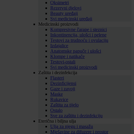
Oksimetri
Rezervni djelovi
Beauty uređaji
Svi medicinski uređaji
Medicinski proizvodi
Kompresivne čarape i steznici
Inkontinencija, ulošci i pelene
Testovi za trudnoću i ovulaciju
Izdajalice
Anatomske papuče i ulošci
Klompe i natikače
Testovi-ostali
Svi medicinski proizvodi
Zaštita i dezinfekcija
Flasteri
Dezinficijensi
Gaze i zavoji
Maske
Rukavice
Zaštita za tijelo
Ostalo
Sve za zaštitu i dezinfekciju
Eterična i biljna ulja
Ulja za njegu i masažu
Mješavine za difuzere i prostor