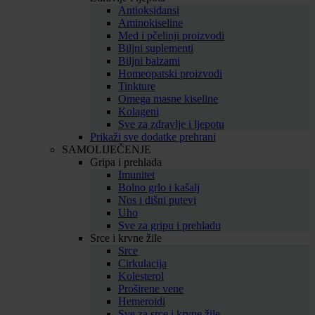
Antioksidansi
Aminokiseline
Med i pčelinji proizvodi
Biljni suplementi
Biljni balzami
Homeopatski proizvodi
Tinkture
Omega masne kiseline
Kolageni
Sve za zdravlje i ljepotu
Prikaži sve dodatke prehrani
SAMOLIJEČENJE
Gripa i prehlada
Imunitet
Bolno grlo i kašalj
Nos i dišni putevi
Uho
Sve za gripu i prehladu
Srce i krvne žile
Srce
Cirkulacija
Kolesterol
Proširene vene
Hemeroidi
Sve za srce i krvne žile