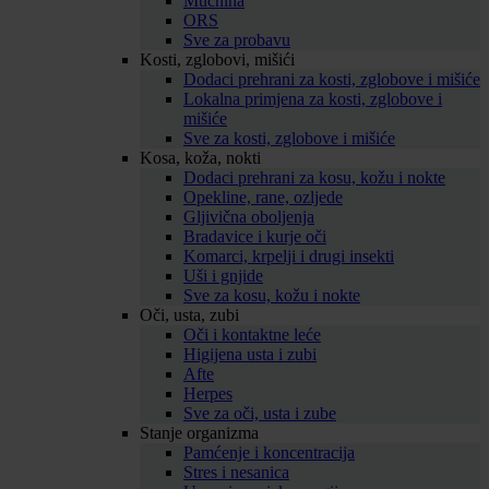
Mučnina
ORS
Sve za probavu
Kosti, zglobovi, mišići
Dodaci prehrani za kosti, zglobove i mišiće
Lokalna primjena za kosti, zglobove i
mišiće
Sve za kosti, zglobove i mišiće
Kosa, koža, nokti
Dodaci prehrani za kosu, kožu i nokte
Opekline, rane, ozljede
Gljivična oboljenja
Bradavice i kurje oči
Komarci, krpelji i drugi insekti
Uši i gnjide
Sve za kosu, kožu i nokte
Oči, usta, zubi
Oči i kontaktne leće
Higijena usta i zubi
Afte
Herpes
Sve za oči, usta i zube
Stanje organizma
Pamćenje i koncentracija
Stres i nesanica