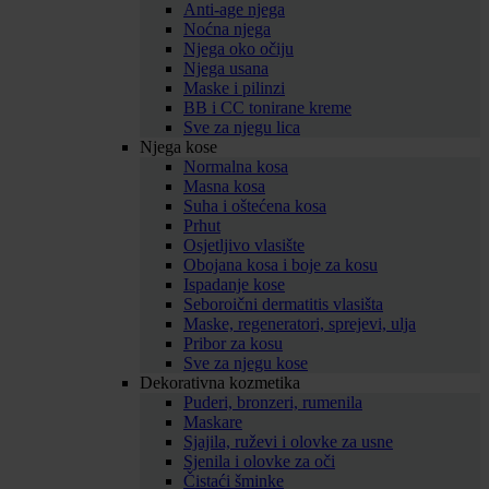
Anti-age njega
Noćna njega
Njega oko očiju
Njega usana
Maske i pilinzi
BB i CC tonirane kreme
Sve za njegu lica
Njega kose
Normalna kosa
Masna kosa
Suha i oštećena kosa
Prhut
Osjetljivo vlasište
Obojana kosa i boje za kosu
Ispadanje kose
Seboroični dermatitis vlasišta
Maske, regeneratori, sprejevi, ulja
Pribor za kosu
Sve za njegu kose
Dekorativna kozmetika
Puderi, bronzeri, rumenila
Maskare
Sjajila, ruževi i olovke za usne
Sjenila i olovke za oči
Čistaći šminke