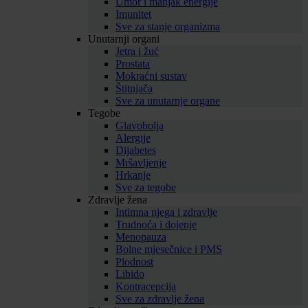
Umor i manjak energije
Imunitet
Sve za stanje organizma
Unutarnji organi
Jetra i žuć
Prostata
Mokraćni sustav
Štitnjača
Sve za unutarnje organe
Tegobe
Glavobolja
Alergije
Dijabetes
Mršavljenje
Hrkanje
Sve za tegobe
Zdravlje žena
Intimna njega i zdravlje
Trudnoća i dojenje
Menopauza
Bolne mjesečnice i PMS
Plodnost
Libido
Kontracepcija
Sve za zdravlje žena