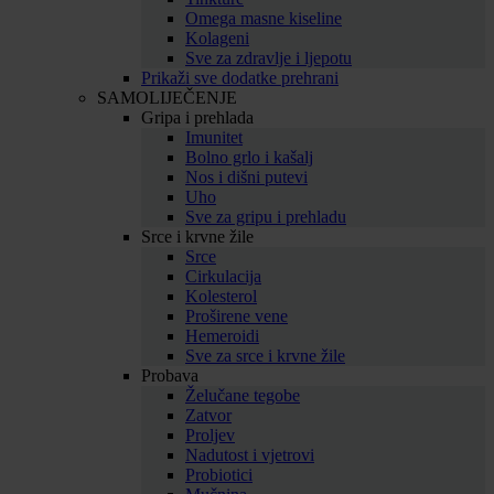
Omega masne kiseline
Kolageni
Sve za zdravlje i ljepotu
Prikaži sve dodatke prehrani
SAMOLIJEČENJE
Gripa i prehlada
Imunitet
Bolno grlo i kašalj
Nos i dišni putevi
Uho
Sve za gripu i prehladu
Srce i krvne žile
Srce
Cirkulacija
Kolesterol
Proširene vene
Hemeroidi
Sve za srce i krvne žile
Probava
Želučane tegobe
Zatvor
Proljev
Nadutost i vjetrovi
Probiotici