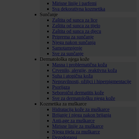
Mirisne linije i parfemi
Sva dekorativna kozmetika
Sunčanje
Zaštita od sunca za lice
Zaštita od sunca za tijelo
Zaštita od sunca za djecu
Priprema za sunčanje
Njega nakon sunčanja
Samotamnjenje
Sve za sunčanje
Dermatološka njega kože
Masna i problematična koža
Crvenilo, alergije, reaktivna koža
Suha i atopična koža
Nepravilnosti, ožiljci i hiperpigmentacije
Psorijaza
Seboroični dermatitis kože
Sve za dermatološku njega kože
Kozmetika za muškarce
Hidratacija kože za muškarce
Brijanje i njega nakon brijanja
Anti-age za muškarce
Mirisne linije za muškarce
Njega tijela za muškarce
Dezodoransi