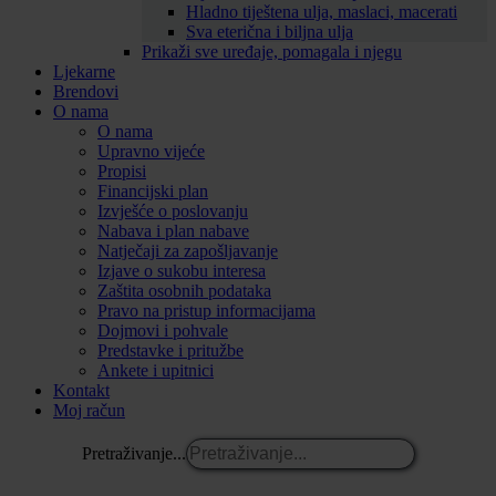
Hladno tiještena ulja, maslaci, macerati
Sva eterična i biljna ulja
Prikaži sve uređaje, pomagala i njegu
Ljekarne
Brendovi
O nama
O nama
Upravno vijeće
Propisi
Financijski plan
Izvješće o poslovanju
Nabava i plan nabave
Natječaji za zapošljavanje
Izjave o sukobu interesa
Zaštita osobnih podataka
Pravo na pristup informacijama
Dojmovi i pohvale
Predstavke i pritužbe
Ankete i upitnici
Kontakt
Moj račun
Pretraživanje...