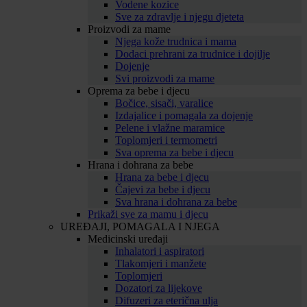
Vodene kozice
Sve za zdravlje i njegu djeteta
Proizvodi za mame
Njega kože trudnica i mama
Dodaci prehrani za trudnice i dojilje
Dojenje
Svi proizvodi za mame
Oprema za bebe i djecu
Bočice, sisači, varalice
Izdajalice i pomagala za dojenje
Pelene i vlažne maramice
Toplomjeri i termometri
Sva oprema za bebe i djecu
Hrana i dohrana za bebe
Hrana za bebe i djecu
Čajevi za bebe i djecu
Sva hrana i dohrana za bebe
Prikaži sve za mamu i djecu
UREĐAJI, POMAGALA I NJEGA
Medicinski uređaji
Inhalatori i aspiratori
Tlakomjeri i manžete
Toplomjeri
Dozatori za lijekove
Difuzeri za eterična ulja