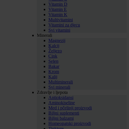
Vitamin D
Vitamin E
Vitamin K
Multivitamini
Vitamini za djecu
Svi vitamini
Minerali
Magnezij
Kalcij
Željezo
Cink
Selen
Bakar
Krom
Kalij
Multiminerali
Svi minerali
Zdravlje i ljepota
Antioksidansi
Aminokiseline
Med i pčelinji proizvodi
Biljni suplementi
Biljni balzami
Homeopatski proizvodi
Tinkture