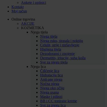
Ankete i upitnici
Kontakt
Moj račun
Online trgovina
AKCIJE
KOZMETIKA
Njega tijela
Njega tijela
Njega ruku, stopala i noktiju
Celulit, strije i mršavljenje
Higijena tijela
Dezodoransi i znojenje
Dermatitis, iritacije, suha koža
Sve za njegu tijela
Njega lica
Čišćenje lica
Hidratacija lica
Anti-age njega
Noćna njega
Njega oko očiju
Njega usana
Maske i pilinzi
BB i CC tonirane kreme
Sve za njegu lica