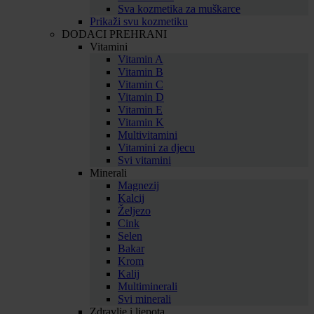
Sva kozmetika za muškarce
Prikaži svu kozmetiku
DODACI PREHRANI
Vitamini
Vitamin A
Vitamin B
Vitamin C
Vitamin D
Vitamin E
Vitamin K
Multivitamini
Vitamini za djecu
Svi vitamini
Minerali
Magnezij
Kalcij
Željezo
Cink
Selen
Bakar
Krom
Kalij
Multiminerali
Svi minerali
Zdravlje i ljepota