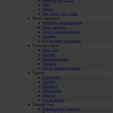
Higijena usta i zubi
Afte
Herpes
Sve za oči, usta i zube
Stanje organizma
Pamćenje i koncentracija
Stres i nesanica
Umor i manjak energije
Imunitet
Sve za stanje organizma
Unutarnji organi
Jetra i žuć
Prostata
Mokraćni sustav
Štitnjača
Sve za unutarnje organe
Tegobe
Glavobolja
Alergije
Dijabetes
Mršavljenje
Hrkanje
Sve za tegobe
Zdravlje žena
Intimna njega i zdravlje