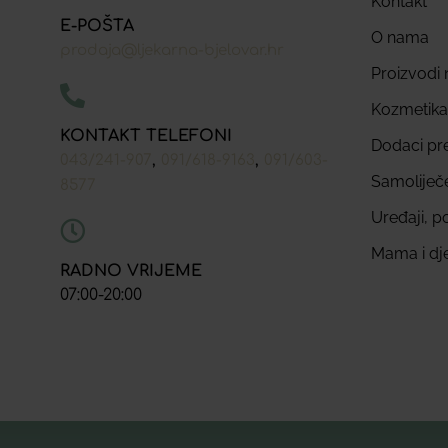
Kontakt
E-POŠTA
O nama
prodaja@ljekarna-bjelovar.hr
Proizvodi n
Kozmetika
KONTAKT TELEFONI
Dodaci pr
,
,
043/241-907
091/618-9163
091/603-
Samoliječ
8577
Uređaji, p
Mama i dj
RADNO VRIJEME
07:00-20:00