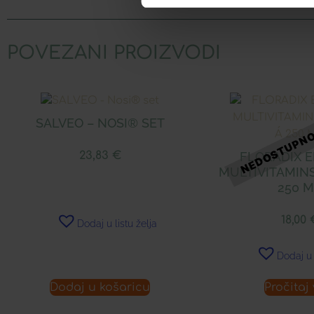
POVEZANI PROIZVODI
SALVEO – NOSI® SET
23,83
€
FLORADIX 
MULTIVITAMINS
250 
18,00
Dodaj u listu želja
Dodaj u 
Dodaj u košaricu
Pročitaj 