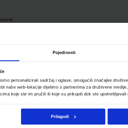
seline.
oat (E 211).
ineralne tvari silicija i kisika u koloidnom (visoko dis
Pojedinosti
ina silicijeve kiselina. Kada se uzima oralno, stvara zaš
iće
li vezujućeg svojstva koloidna silicijeva kiselina fizič
mo personalizirali sadržaj i oglase, omogućili značajke društveni
gena. Time ih čini bezopasnima jer mogu biti uklonjen
ebi naše web-lokacije dijelimo s partnerima za društvene medije, 
nove, smanjiti višak kiseline i nadutost.
a koje ste im pružili ili koje su prikupili dok ste upotrebljavali
Prilagodi
Telegram
Twitter
WhatsApp
Email