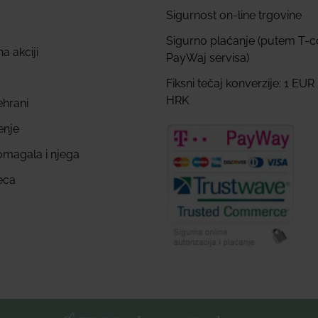
Sigurnost on-line trgovine
Sigurno plaćanje (putem T-
a akciji
PayWaj servisa)
Fiksni tečaj konverzije: 1 EUR
HRK
ehrani
enje
omagala i njega
eca