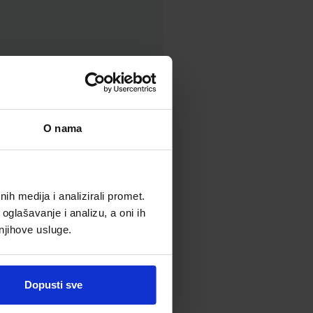
pergiranom) i hidratiziranom
O nama
titni i smirujući sloj na
ki adsorbira ili veže
h medija i analizirali promet.
i iz organizma putem
oglašavanje i analizu, a oni ih
 njihove usluge.
Dopusti sve