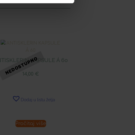
TISKLERIN KAPSULE Á 60
14,00
€
Dodaj u listu želja
Pročitaj više