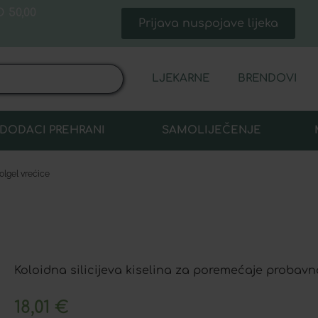
 50,00
Prijava nuspojave lijeka
LJEKARNE
BRENDOVI
DODACI PREHRANI
SAMOLIJEČENJE
colgel vrećice
Koloidna silicijeva kiselina za poremećaje probavn
18,01
€