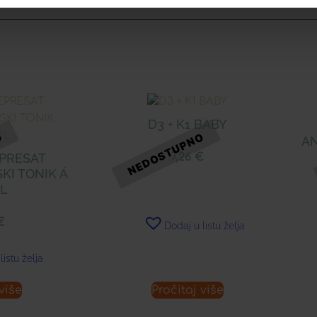
D3 + K1 BABY
AN
EPRESAT
7,26
€
KI TONIK Á
ML
€
Dodaj u listu želja
listu želja
više
Pročitaj više