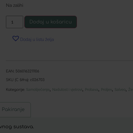
Na zalihi
Dodaj u košaricu
Dodaj u listu želja
EAN:
5060163211106
SKU (C šifra):
c026703
,
,
,
,
,
Kategorije:
Samoliječenje
Nadutost i vjetrovi
Probava
Proljev
Salveo
Že
Pakiranje
avnog sustava.