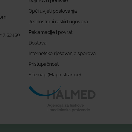
Dojmovi i pohvale
Opći uvjeti poslovanja
com
Jednostrani raskid ugovora
Reklamacije i povrati
 = 7,53450
Dostava
Internetsko rješavanje sporova
Pristupačnost
Sitemap (Mapa stranice)