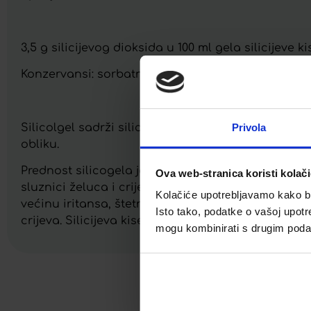
3,5 g silicijevog dioksida u 100 ml gela silicijeve ki
Konzervansi: sorbatna kiselina (E 200), natrijev benz
Silicolgel sadrži silicijevu kiselinu, koja je spoj m
Privola
obliku.
Prednost silicogela je velika i vrlo reaktivna površ
Ova web-stranica koristi kolač
sluznici želuca i crijeva. Zbog svog apsorpcijskog i
Kolačiće upotrebljavamo kako bis
većinu iritansa, štetnih i toksičnih tvari te pato
Isto tako, podatke o vašoj upotr
crijeva. Silicijeva kiselina također može vezati pli
mogu kombinirati s drugim podacim
Facebook