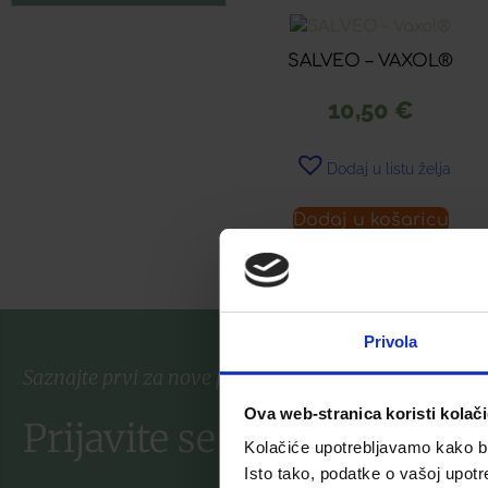
SALVEO – VAXOL®
10,50
€
Dodaj u listu želja
Dodaj u košaricu
Privola
Saznajte prvi za nove proizvode i ekskluzivne promoc
Ova web-stranica koristi kolač
Prijavite se na listu za nov
Kolačiće upotrebljavamo kako bis
Isto tako, podatke o vašoj upotr