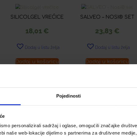
SILICOLGEL VREĆICE
SALVEO – NOSI® SET
18,01
€
23,83
€
Dodaj u listu želja
Dodaj u listu želja
Dodaj u košaricu
Dodaj u košaricu
Pojedinosti
ije
iće
osti
mo personalizirali sadržaj i oglase, omogućili značajke društveni
ebi naše web-lokacije dijelimo s partnerima za društvene medije, 