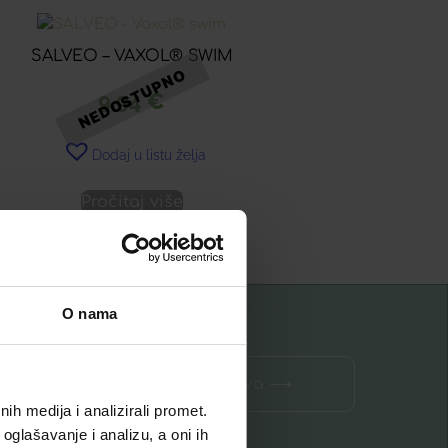
SALVEO – VAXOL® SWIM
9,94
€
Dodaj u listu želja
Pročitaj više
O nama
Prijava ⟶
h medija i analizirali promet.
oglašavanje i analizu, a oni ih