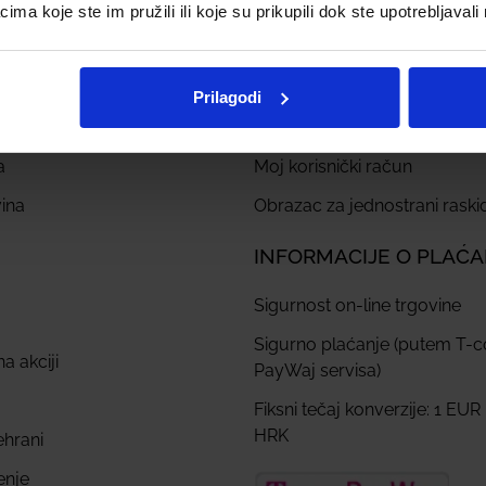
a koje ste im pružili ili koje su prikupili dok ste upotrebljavali
Prilagodi
JEĆENIJE STRANICE
MOJ RAČUN
a
Moj korisnički račun
ina
Obrazac za jednostrani rask
INFORMACIJE O PLAĆ
Sigurnost on-line trgovine
Sigurno plaćanje (putem T-
a akciji
PayWaj servisa)
Fiksni tečaj konverzije: 1 EUR
HRK
ehrani
enje