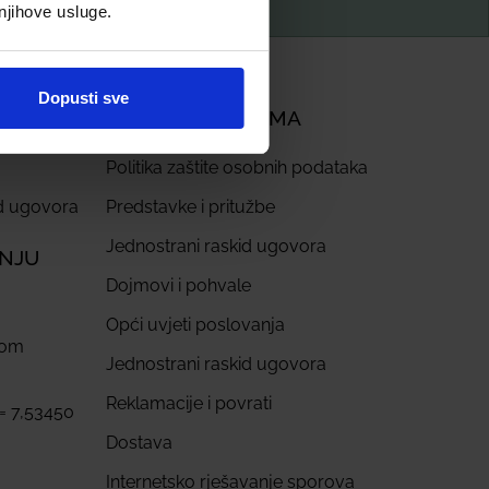
 njihove usluge.
Dopusti sve
PODRŠKA KUPCIMA
Politika zaštite osobnih podataka
id ugovora
Predstavke i pritužbe
Jednostrani raskid ugovora
ANJU
Dojmovi i pohvale
Opći uvjeti poslovanja
com
Jednostrani raskid ugovora
Reklamacije i povrati
 = 7,53450
Dostava
Internetsko rješavanje sporova