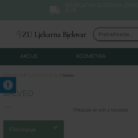
BESPLATNA DOSTAVA IZNAD
EUR.
AKCIJE
KOZMETIKA
Početna
Samoliječenje
/
/ Salveo
Open toolbar
SALVEO
Prikazuje se svih 4 rezultata
Filtriranje