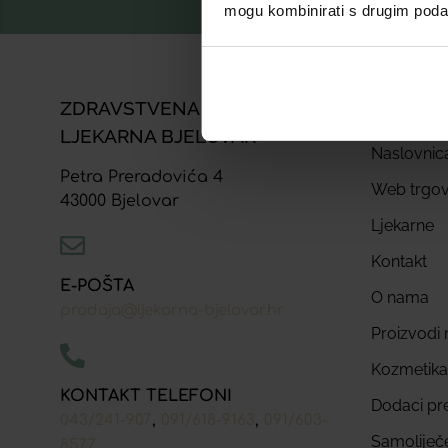
mogu kombinirati s drugim podacim
ZDRAVSTVENA USTANOVA
NAJPOS
LJEKARNA BJELOVAR
Naslovnic
Petra Preradovića 4
Web trgov
43000 Bjelovar
Ljekarne
Kontakt
E-POŠTA
O nama
prodaja@ljekarna-bjelovar.hr
Proizvodi n
Kozmetika
KONTAKT TELEFONI
Dodaci pr
,
,
043/241-907
091/618-9163
091/603-
Samoliječ
8577