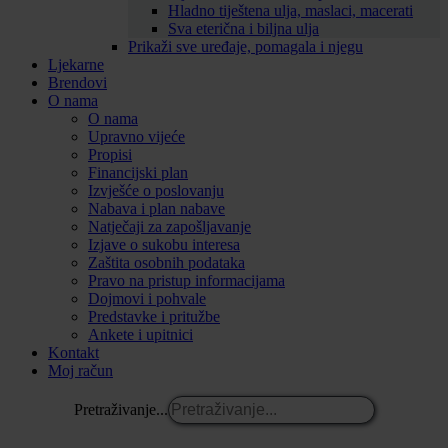
Hladno tiještena ulja, maslaci, macerati
Sva eterična i biljna ulja
Prikaži sve uređaje, pomagala i njegu
Ljekarne
Brendovi
O nama
O nama
Upravno vijeće
Propisi
Financijski plan
Izvješće o poslovanju
Nabava i plan nabave
Natječaji za zapošljavanje
Izjave o sukobu interesa
Zaštita osobnih podataka
Pravo na pristup informacijama
Dojmovi i pohvale
Predstavke i pritužbe
Ankete i upitnici
Kontakt
Moj račun
Pretraživanje...