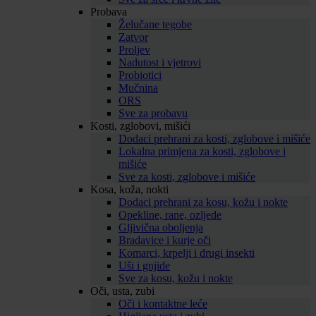
Probava
Želučane tegobe
Zatvor
Proljev
Nadutost i vjetrovi
Probiotici
Mučnina
ORS
Sve za probavu
Kosti, zglobovi, mišići
Dodaci prehrani za kosti, zglobove i mišiće
Lokalna primjena za kosti, zglobove i
mišiće
Sve za kosti, zglobove i mišiće
Kosa, koža, nokti
Dodaci prehrani za kosu, kožu i nokte
Opekline, rane, ozljede
Gljivična oboljenja
Bradavice i kurje oči
Komarci, krpelji i drugi insekti
Uši i gnjide
Sve za kosu, kožu i nokte
Oči, usta, zubi
Oči i kontaktne leće