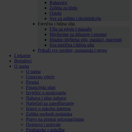
Rukavice
Zaštita za tijelo
Ostalo
Sve za zaštitu i dezinfekciju
Eterična i biljna ulja
Ulja za njegu i masažu
Mješavine za difuzere i prostor
Hladno tiještena ulja, maslaci, macerati
Sva eterična i biljna ulja
Prikaži sve uređaje, pomagala i njegu
Ljekarne
Brendovi
O nama
O nama
Upravno vijeće
Propisi
Financijski plan
Izvješće o poslovanju
Nabava i plan nabave
Natječaji za zapošljavanje
Izjave o sukobu interesa
Zaštita osobnih podataka
Pravo na pristup informacijama
Dojmovi i pohvale
Predstavke i pritužbe