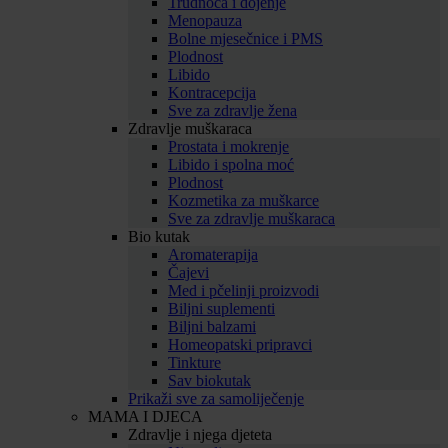
Trudnoća i dojenje
Menopauza
Bolne mjesečnice i PMS
Plodnost
Libido
Kontracepcija
Sve za zdravlje žena
Zdravlje muškaraca
Prostata i mokrenje
Libido i spolna moć
Plodnost
Kozmetika za muškarce
Sve za zdravlje muškaraca
Bio kutak
Aromaterapija
Čajevi
Med i pčelinji proizvodi
Biljni suplementi
Biljni balzami
Homeopatski pripravci
Tinkture
Sav biokutak
Prikaži sve za samoliječenje
MAMA I DJECA
Zdravlje i njega djeteta