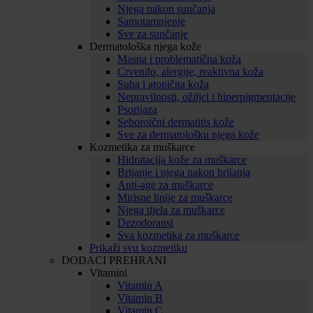
Njega nakon sunčanja
Samotamnjenje
Sve za sunčanje
Dermatološka njega kože
Masna i problematična koža
Crvenilo, alergije, reaktivna koža
Suha i atopična koža
Nepravilnosti, ožiljci i hiperpigmentacije
Psorijaza
Seboroični dermatitis kože
Sve za dermatološku njega kože
Kozmetika za muškarce
Hidratacija kože za muškarce
Brijanje i njega nakon brijanja
Anti-age za muškarce
Mirisne linije za muškarce
Njega tijela za muškarce
Dezodoransi
Sva kozmetika za muškarce
Prikaži svu kozmetiku
DODACI PREHRANI
Vitamini
Vitamin A
Vitamin B
Vitamin C