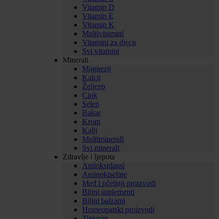
Vitamin D
Vitamin E
Vitamin K
Multivitamini
Vitamini za djecu
Svi vitamini
Minerali
Magnezij
Kalcij
Željezo
Cink
Selen
Bakar
Krom
Kalij
Multiminerali
Svi minerali
Zdravlje i ljepota
Antioksidansi
Aminokiseline
Med i pčelinji proizvodi
Biljni suplementi
Biljni balzami
Homeopatski proizvodi
Tinkture