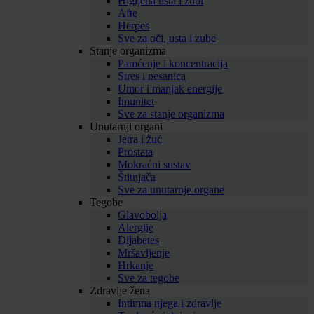
Higijena usta i zubi
Afte
Herpes
Sve za oči, usta i zube
Stanje organizma
Pamćenje i koncentracija
Stres i nesanica
Umor i manjak energije
Imunitet
Sve za stanje organizma
Unutarnji organi
Jetra i žuć
Prostata
Mokraćni sustav
Štitnjača
Sve za unutarnje organe
Tegobe
Glavobolja
Alergije
Dijabetes
Mršavljenje
Hrkanje
Sve za tegobe
Zdravlje žena
Intimna njega i zdravlje