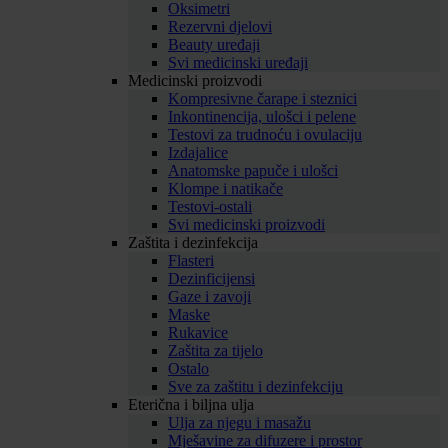
Oksimetri
Rezervni djelovi
Beauty uređaji
Svi medicinski uređaji
Medicinski proizvodi
Kompresivne čarape i steznici
Inkontinencija, ulošci i pelene
Testovi za trudnoću i ovulaciju
Izdajalice
Anatomske papuče i ulošci
Klompe i natikače
Testovi-ostali
Svi medicinski proizvodi
Zaštita i dezinfekcija
Flasteri
Dezinficijensi
Gaze i zavoji
Maske
Rukavice
Zaštita za tijelo
Ostalo
Sve za zaštitu i dezinfekciju
Eterična i biljna ulja
Ulja za njegu i masažu
Mješavine za difuzere i prostor