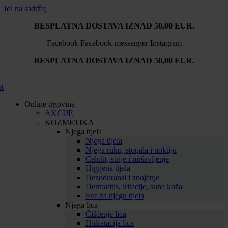
Idi na sadržaj
BESPLATNA DOSTAVA IZNAD 50,00 EUR.
Facebook
Facebook-messenger
Instagram
BESPLATNA DOSTAVA IZNAD 50,00 EUR.
rt
Online trgovina
AKCIJE
KOZMETIKA
Njega tijela
Njega tijela
Njega ruku, stopala i noktiju
Celulit, strije i mršavljenje
Higijena tijela
Dezodoransi i znojenje
Dermatitis, iritacije, suha koža
Sve za njegu tijela
Njega lica
Čišćenje lica
Hidratacija lica