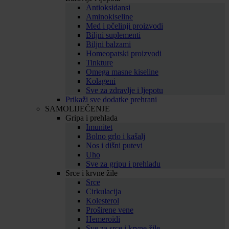
Antioksidansi
Aminokiseline
Med i pčelinji proizvodi
Biljni suplementi
Biljni balzami
Homeopatski proizvodi
Tinkture
Omega masne kiseline
Kolageni
Sve za zdravlje i ljepotu
Prikaži sve dodatke prehrani
SAMOLIJEČENJE
Gripa i prehlada
Imunitet
Bolno grlo i kašalj
Nos i dišni putevi
Uho
Sve za gripu i prehladu
Srce i krvne žile
Srce
Cirkulacija
Kolesterol
Proširene vene
Hemeroidi
Sve za srce i krvne žile