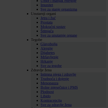
Umor i manjak energije
Imunitet
Sve za stanje organizma
Unutarnji organi
Jetra i žuć
Prostata
Mokraćni sustav
Štitnjača
Sve za unutarnje organe
Tegobe
Glavobolja
Alergije
Dijabetes
Mršavljenje
Hrkanje
Sve za tegobe
Zdravlje žena
Intimna njega i zdravlje
Trudnoća i dojenje
Menopauza
Bolne mjesečnice i PMS
Plodnost
Libido
Kontracepcija
Sve za zdravlje žena