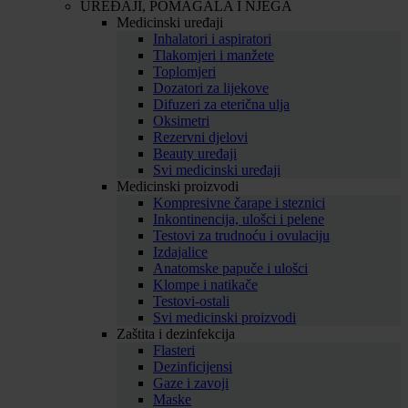
UREĐAJI, POMAGALA I NJEGA
Medicinski uređaji
Inhalatori i aspiratori
Tlakomjeri i manžete
Toplomjeri
Dozatori za lijekove
Difuzeri za eterična ulja
Oksimetri
Rezervni djelovi
Beauty uređaji
Svi medicinski uređaji
Medicinski proizvodi
Kompresivne čarape i steznici
Inkontinencija, ulošci i pelene
Testovi za trudnoću i ovulaciju
Izdajalice
Anatomske papuče i ulošci
Klompe i natikače
Testovi-ostali
Svi medicinski proizvodi
Zaštita i dezinfekcija
Flasteri
Dezinficijensi
Gaze i zavoji
Maske