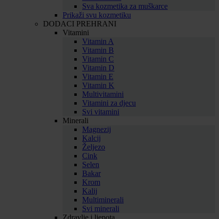
Sva kozmetika za muškarce
Prikaži svu kozmetiku
DODACI PREHRANI
Vitamini
Vitamin A
Vitamin B
Vitamin C
Vitamin D
Vitamin E
Vitamin K
Multivitamini
Vitamini za djecu
Svi vitamini
Minerali
Magnezij
Kalcij
Željezo
Cink
Selen
Bakar
Krom
Kalij
Multiminerali
Svi minerali
Zdravlje i ljepota