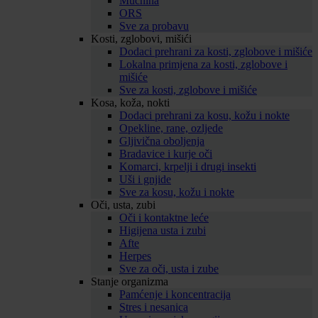
Mučnina
ORS
Sve za probavu
Kosti, zglobovi, mišići
Dodaci prehrani za kosti, zglobove i mišiće
Lokalna primjena za kosti, zglobove i
mišiće
Sve za kosti, zglobove i mišiće
Kosa, koža, nokti
Dodaci prehrani za kosu, kožu i nokte
Opekline, rane, ozljede
Gljivična oboljenja
Bradavice i kurje oči
Komarci, krpelji i drugi insekti
Uši i gnjide
Sve za kosu, kožu i nokte
Oči, usta, zubi
Oči i kontaktne leće
Higijena usta i zubi
Afte
Herpes
Sve za oči, usta i zube
Stanje organizma
Pamćenje i koncentracija
Stres i nesanica