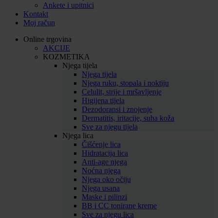
Ankete i upitnici
Kontakt
Moj račun
Online trgovina
AKCIJE
KOZMETIKA
Njega tijela
Njega tijela
Njega ruku, stopala i noktiju
Celulit, strije i mršavljenje
Higijena tijela
Dezodoransi i znojenje
Dermatitis, iritacije, suha koža
Sve za njegu tijela
Njega lica
Čišćenje lica
Hidratacija lica
Anti-age njega
Noćna njega
Njega oko očiju
Njega usana
Maske i pilinzi
BB i CC tonirane kreme
Sve za njegu lica