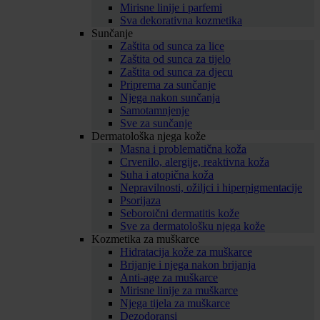
Mirisne linije i parfemi
Sva dekorativna kozmetika
Sunčanje
Zaštita od sunca za lice
Zaštita od sunca za tijelo
Zaštita od sunca za djecu
Priprema za sunčanje
Njega nakon sunčanja
Samotamnjenje
Sve za sunčanje
Dermatološka njega kože
Masna i problematična koža
Crvenilo, alergije, reaktivna koža
Suha i atopična koža
Nepravilnosti, ožiljci i hiperpigmentacije
Psorijaza
Seboroični dermatitis kože
Sve za dermatološku njega kože
Kozmetika za muškarce
Hidratacija kože za muškarce
Brijanje i njega nakon brijanja
Anti-age za muškarce
Mirisne linije za muškarce
Njega tijela za muškarce
Dezodoransi