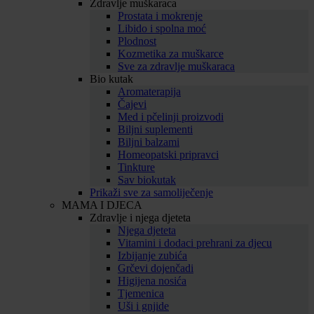
Zdravlje muškaraca
Prostata i mokrenje
Libido i spolna moć
Plodnost
Kozmetika za muškarce
Sve za zdravlje muškaraca
Bio kutak
Aromaterapija
Čajevi
Med i pčelinji proizvodi
Biljni suplementi
Biljni balzami
Homeopatski pripravci
Tinkture
Sav biokutak
Prikaži sve za samoliječenje
MAMA I DJECA
Zdravlje i njega djeteta
Njega djeteta
Vitamini i dodaci prehrani za djecu
Izbijanje zubića
Grčevi dojenčadi
Higijena nosića
Tjemenica
Uši i gnjide