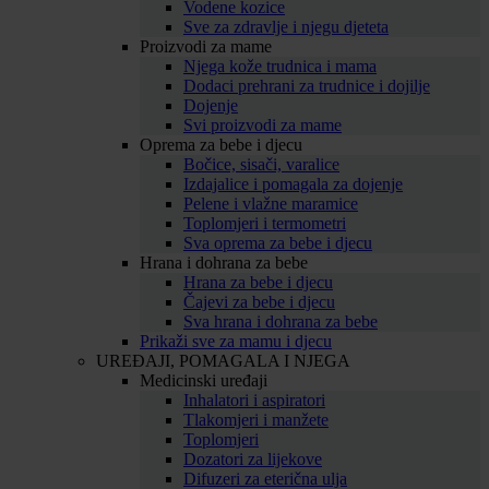
Vodene kozice
Sve za zdravlje i njegu djeteta
Proizvodi za mame
Njega kože trudnica i mama
Dodaci prehrani za trudnice i dojilje
Dojenje
Svi proizvodi za mame
Oprema za bebe i djecu
Bočice, sisači, varalice
Izdajalice i pomagala za dojenje
Pelene i vlažne maramice
Toplomjeri i termometri
Sva oprema za bebe i djecu
Hrana i dohrana za bebe
Hrana za bebe i djecu
Čajevi za bebe i djecu
Sva hrana i dohrana za bebe
Prikaži sve za mamu i djecu
UREĐAJI, POMAGALA I NJEGA
Medicinski uređaji
Inhalatori i aspiratori
Tlakomjeri i manžete
Toplomjeri
Dozatori za lijekove
Difuzeri za eterična ulja