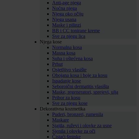
Anti-age njega
Noćna njega
Njega oko očiju
Njega usana
Maske i pilinzi
BB i CC tonirane kreme
Sve za njegu lica
Njega kose
Normalna kosa
Masna kosa
Suha i oštećena kosa
Prhut
Osjetljivo vlasište
Obojana kosa i boje za kosu
Ispadanje kose
Seboroični dermatitis vlasišta
Maske, regeneratori, sprejevi, ulja
Pribor za kosu
Sve za njegu kose
Dekorativna kozmetika
Puderi, bronzeri, rumenila
Maskare
Sjajila, ruževi i olovke za usne
Sjenila i olovke za oči
Čistaći šminke