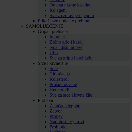
Omega masne kiseline
Kolageni
Sve za zdravlje i ljepotu
Prikaži sve dodatke prehrani
SAMOLIJEČENJE
Gripa i prehlada
Imunitet
Bolno grlo i kašalj
Nos i dišni putevi
Uho
Sve za gripu i prehladu
Srce i krvne žile
Srce
Cirkulacija
Kolesterol
Proširene vene
Hemeroidi
Sve za srce i krvne žile
Probava
Želučane tegobe
Zatvor
Proljev
Nadutost i vjetrovi
Probiotici