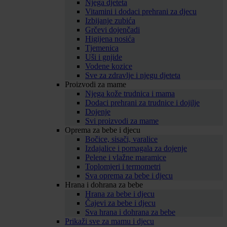
Njega djeteta
Vitamini i dodaci prehrani za djecu
Izbijanje zubića
Grčevi dojenčadi
Higijena nosića
Tjemenica
Uši i gnjide
Vodene kozice
Sve za zdravlje i njegu djeteta
Proizvodi za mame
Njega kože trudnica i mama
Dodaci prehrani za trudnice i dojilje
Dojenje
Svi proizvodi za mame
Oprema za bebe i djecu
Bočice, sisači, varalice
Izdajalice i pomagala za dojenje
Pelene i vlažne maramice
Toplomjeri i termometri
Sva oprema za bebe i djecu
Hrana i dohrana za bebe
Hrana za bebe i djecu
Čajevi za bebe i djecu
Sva hrana i dohrana za bebe
Prikaži sve za mamu i djecu