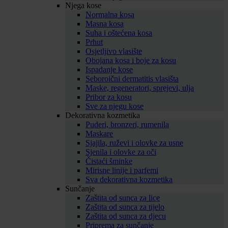
Njega kose
Normalna kosa
Masna kosa
Suha i oštećena kosa
Prhut
Osjetljivo vlasište
Obojana kosa i boje za kosu
Ispadanje kose
Seboroični dermatitis vlasišta
Maske, regeneratori, sprejevi, ulja
Pribor za kosu
Sve za njegu kose
Dekorativna kozmetika
Puderi, bronzeri, rumenila
Maskare
Sjajila, ruževi i olovke za usne
Sjenila i olovke za oči
Čistaći šminke
Mirisne linije i parfemi
Sva dekorativna kozmetika
Sunčanje
Zaštita od sunca za lice
Zaštita od sunca za tijelo
Zaštita od sunca za djecu
Priprema za sunčanje