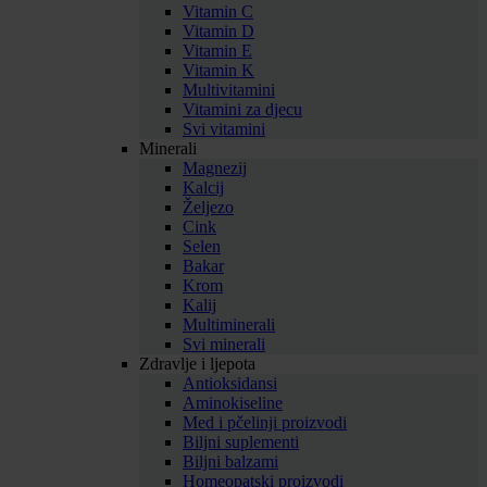
Vitamin C
Vitamin D
Vitamin E
Vitamin K
Multivitamini
Vitamini za djecu
Svi vitamini
Minerali
Magnezij
Kalcij
Željezo
Cink
Selen
Bakar
Krom
Kalij
Multiminerali
Svi minerali
Zdravlje i ljepota
Antioksidansi
Aminokiseline
Med i pčelinji proizvodi
Biljni suplementi
Biljni balzami
Homeopatski proizvodi