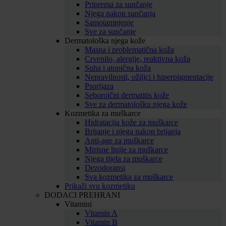
Priprema za sunčanje
Njega nakon sunčanja
Samotamnjenje
Sve za sunčanje
Dermatološka njega kože
Masna i problematična koža
Crvenilo, alergije, reaktivna koža
Suha i atopična koža
Nepravilnosti, ožiljci i hiperpigmentacije
Psorijaza
Seboroični dermatitis kože
Sve za dermatološku njega kože
Kozmetika za muškarce
Hidratacija kože za muškarce
Brijanje i njega nakon brijanja
Anti-age za muškarce
Mirisne linije za muškarce
Njega tijela za muškarce
Dezodoransi
Sva kozmetika za muškarce
Prikaži svu kozmetiku
DODACI PREHRANI
Vitamini
Vitamin A
Vitamin B