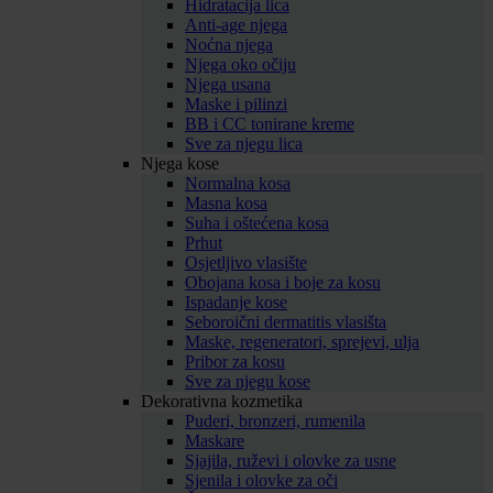
Hidratacija lica
Anti-age njega
Noćna njega
Njega oko očiju
Njega usana
Maske i pilinzi
BB i CC tonirane kreme
Sve za njegu lica
Njega kose
Normalna kosa
Masna kosa
Suha i oštećena kosa
Prhut
Osjetljivo vlasište
Obojana kosa i boje za kosu
Ispadanje kose
Seboroični dermatitis vlasišta
Maske, regeneratori, sprejevi, ulja
Pribor za kosu
Sve za njegu kose
Dekorativna kozmetika
Puderi, bronzeri, rumenila
Maskare
Sjajila, ruževi i olovke za usne
Sjenila i olovke za oči