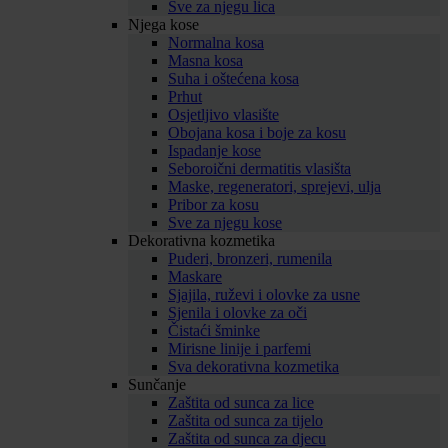
Sve za njegu lica
Njega kose
Normalna kosa
Masna kosa
Suha i oštećena kosa
Prhut
Osjetljivo vlasište
Obojana kosa i boje za kosu
Ispadanje kose
Seboroični dermatitis vlasišta
Maske, regeneratori, sprejevi, ulja
Pribor za kosu
Sve za njegu kose
Dekorativna kozmetika
Puderi, bronzeri, rumenila
Maskare
Sjajila, ruževi i olovke za usne
Sjenila i olovke za oči
Čistaći šminke
Mirisne linije i parfemi
Sva dekorativna kozmetika
Sunčanje
Zaštita od sunca za lice
Zaštita od sunca za tijelo
Zaštita od sunca za djecu