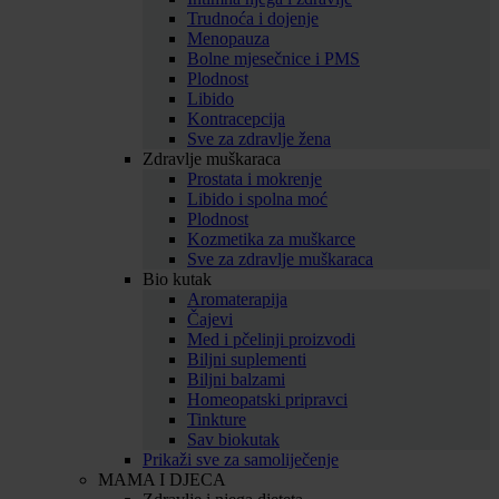
Trudnoća i dojenje
Menopauza
Bolne mjesečnice i PMS
Plodnost
Libido
Kontracepcija
Sve za zdravlje žena
Zdravlje muškaraca
Prostata i mokrenje
Libido i spolna moć
Plodnost
Kozmetika za muškarce
Sve za zdravlje muškaraca
Bio kutak
Aromaterapija
Čajevi
Med i pčelinji proizvodi
Biljni suplementi
Biljni balzami
Homeopatski pripravci
Tinkture
Sav biokutak
Prikaži sve za samoliječenje
MAMA I DJECA