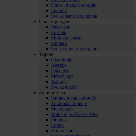
Umor i manjak energije
Imunitet
Sve za stanje organizma
Unutarnji organi
Jetra i žuć
Prostata
Mokraćni sustav
Štitnjača
Sve za unutarnje organe
Tegobe
Glavobolja
Alergije
Dijabetes
Mršavljenje
Hrkanje
Sve za tegobe
Zdravlje žena
Intimna njega i zdravlje
Trudnoća i dojenje
Menopauza
Bolne mjesečnice i PMS
Plodnost
Libido
Kontracepcija