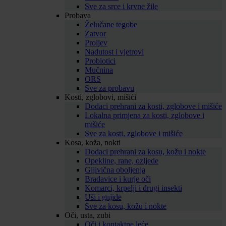
Sve za srce i krvne žile
Probava
Želučane tegobe
Zatvor
Proljev
Nadutost i vjetrovi
Probiotici
Mučnina
ORS
Sve za probavu
Kosti, zglobovi, mišići
Dodaci prehrani za kosti, zglobove i mišiće
Lokalna primjena za kosti, zglobove i
mišiće
Sve za kosti, zglobove i mišiće
Kosa, koža, nokti
Dodaci prehrani za kosu, kožu i nokte
Opekline, rane, ozljede
Gljivična oboljenja
Bradavice i kurje oči
Komarci, krpelji i drugi insekti
Uši i gnjide
Sve za kosu, kožu i nokte
Oči, usta, zubi
Oči i kontaktne leće