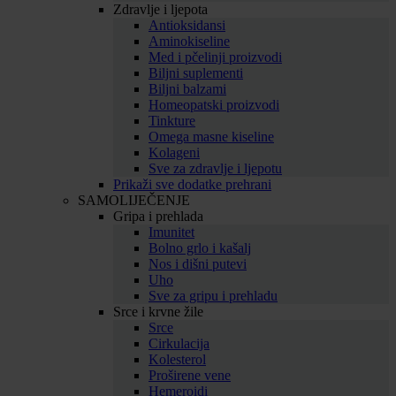
Zdravlje i ljepota
Antioksidansi
Aminokiseline
Med i pčelinji proizvodi
Biljni suplementi
Biljni balzami
Homeopatski proizvodi
Tinkture
Omega masne kiseline
Kolageni
Sve za zdravlje i ljepotu
Prikaži sve dodatke prehrani
SAMOLIJEČENJE
Gripa i prehlada
Imunitet
Bolno grlo i kašalj
Nos i dišni putevi
Uho
Sve za gripu i prehladu
Srce i krvne žile
Srce
Cirkulacija
Kolesterol
Proširene vene
Hemeroidi