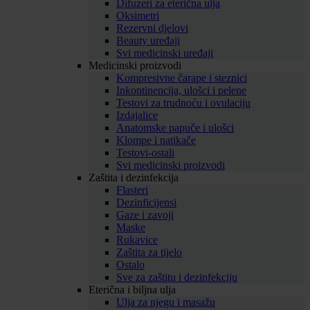
Difuzeri za eterična ulja
Oksimetri
Rezervni djelovi
Beauty uređaji
Svi medicinski uređaji
Medicinski proizvodi
Kompresivne čarape i steznici
Inkontinencija, ulošci i pelene
Testovi za trudnoću i ovulaciju
Izdajalice
Anatomske papuče i ulošci
Klompe i natikače
Testovi-ostali
Svi medicinski proizvodi
Zaštita i dezinfekcija
Flasteri
Dezinficijensi
Gaze i zavoji
Maske
Rukavice
Zaštita za tijelo
Ostalo
Sve za zaštitu i dezinfekciju
Eterična i biljna ulja
Ulja za njegu i masažu