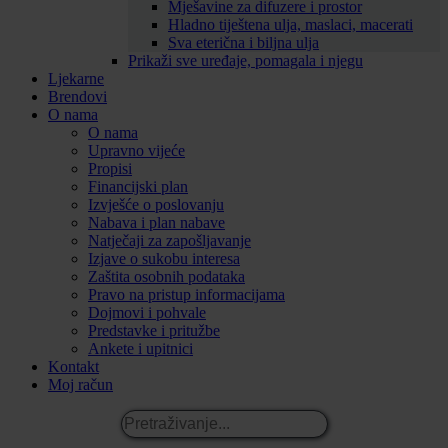
Mješavine za difuzere i prostor
Hladno tiještena ulja, maslaci, macerati
Sva eterična i biljna ulja
Prikaži sve uređaje, pomagala i njegu
Ljekarne
Brendovi
O nama
O nama
Upravno vijeće
Propisi
Financijski plan
Izvješće o poslovanju
Nabava i plan nabave
Natječaji za zapošljavanje
Izjave o sukobu interesa
Zaštita osobnih podataka
Pravo na pristup informacijama
Dojmovi i pohvale
Predstavke i pritužbe
Ankete i upitnici
Kontakt
Moj račun
Pretraživanje...