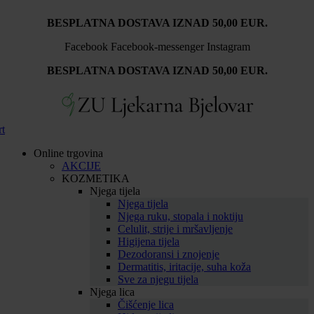
Idi
BESPLATNA DOSTAVA IZNAD 50,00 EUR.
na
sadržaj
Facebook
Facebook-messenger
Instagram
BESPLATNA DOSTAVA IZNAD 50,00 EUR.
rt
Online trgovina
AKCIJE
KOZMETIKA
Njega tijela
Njega tijela
Njega ruku, stopala i noktiju
Celulit, strije i mršavljenje
Higijena tijela
Dezodoransi i znojenje
Dermatitis, iritacije, suha koža
Sve za njegu tijela
Njega lica
Čišćenje lica