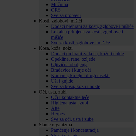
Mučnina
ORS
Sve za probavu
Kosti, zglobovi, mišići
Dodaci prehrani za kosti, zglobove i mišiće
Lokalna primjena za kosti, zglobove i
mišiće
Sve za kosti, zglobove i mišiće
Kosa, koža, nokti
Dodaci prehrani za kosu, kožu i nokte
Opekline, rane, ozljede
Gljivična oboljenja
Bradavice i kurje oči
Komarci, krpelji i drugi insekti
Uši i gnjide
Sve za kosu, kožu i nokte
Oči, usta, zubi
Oči i kontaktne leće
Higijena usta i zubi
Afte
Herpes
Sve za oči, usta i zube
Stanje organizma
Pamćenje i koncentracija
Stres i nesanica