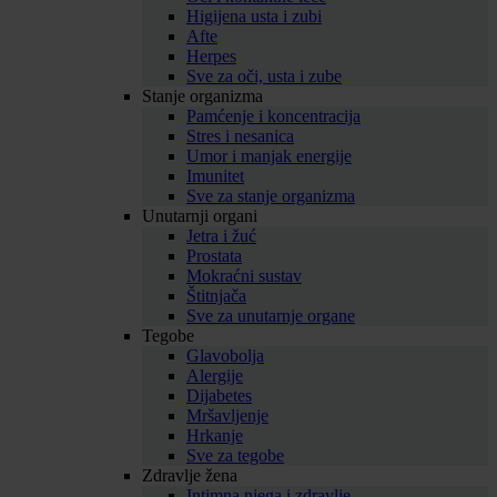
Higijena usta i zubi
Afte
Herpes
Sve za oči, usta i zube
Stanje organizma
Pamćenje i koncentracija
Stres i nesanica
Umor i manjak energije
Imunitet
Sve za stanje organizma
Unutarnji organi
Jetra i žuć
Prostata
Mokraćni sustav
Štitnjača
Sve za unutarnje organe
Tegobe
Glavobolja
Alergije
Dijabetes
Mršavljenje
Hrkanje
Sve za tegobe
Zdravlje žena
Intimna njega i zdravlje