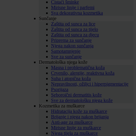
Čistaći šminke
Mirisne linije i parfemi
Sva dekorativna kozmetika
Sunčanje
Zaštita od sunca za lice
Zaštita od sunca za tijelo
Zaštita od sunca za djecu
Priprema za sunčanje
Njega nakon sunčanja
Samotamnjenje
Sve za sunčanje
Dermatološka njega kože
Masna i problematična koža
Crvenilo, alergije, reaktivna koža
Suha i atopična koža
Nepravilnosti, ožiljci i hiperpigmentacije
Psorijaza
Seboroični dermatitis kože
Sve za dermatološku njega kože
Kozmetika za muškarce
Hidratacija kože za muškarce
Brijanje i njega nakon brijanja
Anti-age za muškarce
Mirisne linije za muškarce
Njega tijela za muškarce