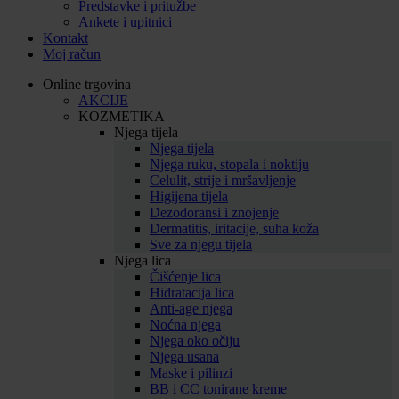
Predstavke i pritužbe
Ankete i upitnici
Kontakt
Moj račun
Online trgovina
AKCIJE
KOZMETIKA
Njega tijela
Njega tijela
Njega ruku, stopala i noktiju
Celulit, strije i mršavljenje
Higijena tijela
Dezodoransi i znojenje
Dermatitis, iritacije, suha koža
Sve za njegu tijela
Njega lica
Čišćenje lica
Hidratacija lica
Anti-age njega
Noćna njega
Njega oko očiju
Njega usana
Maske i pilinzi
BB i CC tonirane kreme