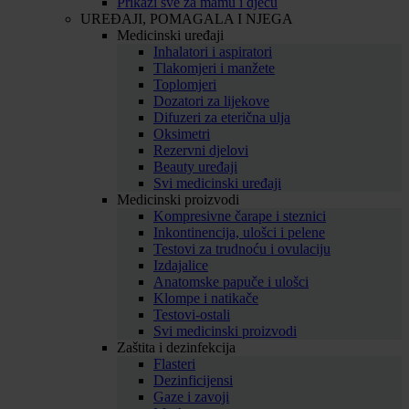
Prikaži sve za mamu i djecu
UREĐAJI, POMAGALA I NJEGA
Medicinski uređaji
Inhalatori i aspiratori
Tlakomjeri i manžete
Toplomjeri
Dozatori za lijekove
Difuzeri za eterična ulja
Oksimetri
Rezervni djelovi
Beauty uređaji
Svi medicinski uređaji
Medicinski proizvodi
Kompresivne čarape i steznici
Inkontinencija, ulošci i pelene
Testovi za trudnoću i ovulaciju
Izdajalice
Anatomske papuče i ulošci
Klompe i natikače
Testovi-ostali
Svi medicinski proizvodi
Zaštita i dezinfekcija
Flasteri
Dezinficijensi
Gaze i zavoji