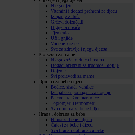
Zdravlje i njega djeteta
Njega djeteta
Vitamini i dodaci prehrani za djecu
Izbijanje zubića
Grčevi dojenčadi
Higijena nosića
Tjemenica
Uši i gnjide
Vodene kozice
Sve za zdravlje i njegu djeteta
Proizvodi za mame
Njega kože trudnica i mama
Dodaci prehrani za trudnice i dojilje
Dojenje
Svi proizvodi za mame
Oprema za bebe i djecu
Bočice, sisači, varalice
Izdajalice i pomagala za dojenje
Pelene i vlažne maramice
Toplomjeri i termometri
Sva oprema za bebe i djecu
Hrana i dohrana za bebe
Hrana za bebe i djecu
Čajevi za bebe i djecu
Sva hrana i dohrana za bebe