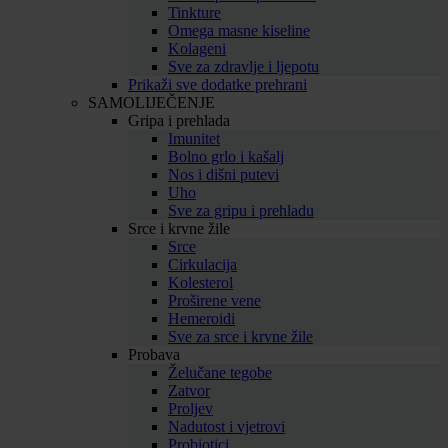
Tinkture
Omega masne kiseline
Kolageni
Sve za zdravlje i ljepotu
Prikaži sve dodatke prehrani
SAMOLIJEČENJE
Gripa i prehlada
Imunitet
Bolno grlo i kašalj
Nos i dišni putevi
Uho
Sve za gripu i prehladu
Srce i krvne žile
Srce
Cirkulacija
Kolesterol
Proširene vene
Hemeroidi
Sve za srce i krvne žile
Probava
Želučane tegobe
Zatvor
Proljev
Nadutost i vjetrovi
Probiotici