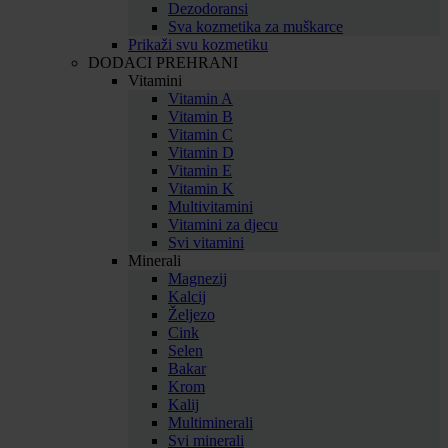
Dezodoransi
Sva kozmetika za muškarce
Prikaži svu kozmetiku
DODACI PREHRANI
Vitamini
Vitamin A
Vitamin B
Vitamin C
Vitamin D
Vitamin E
Vitamin K
Multivitamini
Vitamini za djecu
Svi vitamini
Minerali
Magnezij
Kalcij
Željezo
Cink
Selen
Bakar
Krom
Kalij
Multiminerali
Svi minerali