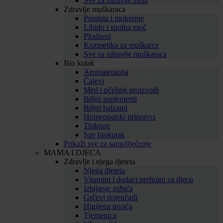
Sve za zdravlje žena
Zdravlje muškaraca
Prostata i mokrenje
Libido i spolna moć
Plodnost
Kozmetika za muškarce
Sve za zdravlje muškaraca
Bio kutak
Aromaterapija
Čajevi
Med i pčelinji proizvodi
Biljni suplementi
Biljni balzami
Homeopatski pripravci
Tinkture
Sav biokutak
Prikaži sve za samoliječenje
MAMA I DJECA
Zdravlje i njega djeteta
Njega djeteta
Vitamini i dodaci prehrani za djecu
Izbijanje zubića
Grčevi dojenčadi
Higijena nosića
Tjemenica