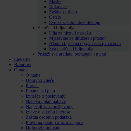
Maske
Rukavice
Zaštita za tijelo
Ostalo
Sve za zaštitu i dezinfekciju
Eterična i biljna ulja
Ulja za njegu i masažu
Mješavine za difuzere i prostor
Hladno tiještena ulja, maslaci, macerati
Sva eterična i biljna ulja
Prikaži sve uređaje, pomagala i njegu
Ljekarne
Brendovi
O nama
O nama
Upravno vijeće
Propisi
Financijski plan
Izvješće o poslovanju
Nabava i plan nabave
Natječaji za zapošljavanje
Izjave o sukobu interesa
Zaštita osobnih podataka
Pravo na pristup informacijama
Dojmovi i pohvale