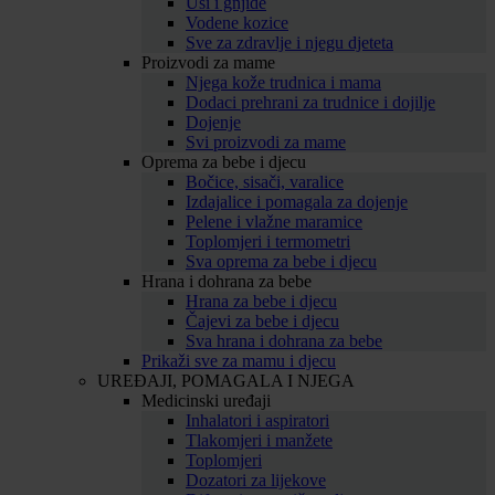
Uši i gnjide
Vodene kozice
Sve za zdravlje i njegu djeteta
Proizvodi za mame
Njega kože trudnica i mama
Dodaci prehrani za trudnice i dojilje
Dojenje
Svi proizvodi za mame
Oprema za bebe i djecu
Bočice, sisači, varalice
Izdajalice i pomagala za dojenje
Pelene i vlažne maramice
Toplomjeri i termometri
Sva oprema za bebe i djecu
Hrana i dohrana za bebe
Hrana za bebe i djecu
Čajevi za bebe i djecu
Sva hrana i dohrana za bebe
Prikaži sve za mamu i djecu
UREĐAJI, POMAGALA I NJEGA
Medicinski uređaji
Inhalatori i aspiratori
Tlakomjeri i manžete
Toplomjeri
Dozatori za lijekove