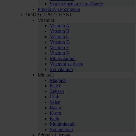
Sva kozmetika za muškarce
Prikaži svu kozmetiku
DODACI PREHRANI
Vitamini
Vitamin A
Vitamin B
Vitamin C
Vitamin D
Vitamin E
Vitamin K
Multivitamini
Vitamini za djecu
Svi vitamini
Minerali
Magnezij
Kalcij
Željezo
Cink
Selen
Bakar
Krom
Kalij
Multiminerali
Svi minerali
Zdravlje i ljepota