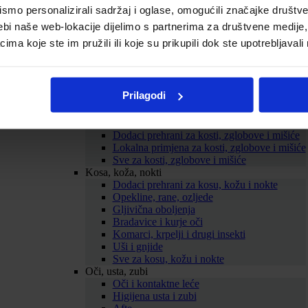
mo personalizirali sadržaj i oglase, omogućili značajke društveni
Probava
Želučane tegobe
ebi naše web-lokacije dijelimo s partnerima za društvene medije, 
Zatvor
a koje ste im pružili ili koje su prikupili dok ste upotrebljavali
Proljev
Nadutost i vjetrovi
Probiotici
Mučnina
Prilagodi
ORS
Sve za probavu
Kosti, zglobovi, mišići
Dodaci prehrani za kosti, zglobove i mišiće
Lokalna primjena za kosti, zglobove i mišiće
Sve za kosti, zglobove i mišiće
Kosa, koža, nokti
Dodaci prehrani za kosu, kožu i nokte
Opekline, rane, ozljede
Gljivična oboljenja
Bradavice i kurje oči
Komarci, krpelji i drugi insekti
Uši i gnjide
Sve za kosu, kožu i nokte
Oči, usta, zubi
Oči i kontaktne leće
Higijena usta i zubi