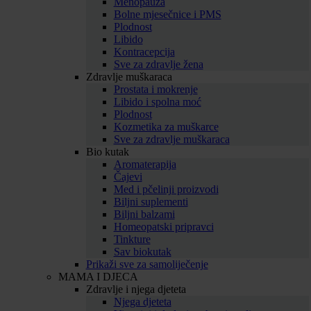
Menopauza
Bolne mjesečnice i PMS
Plodnost
Libido
Kontracepcija
Sve za zdravlje žena
Zdravlje muškaraca
Prostata i mokrenje
Libido i spolna moć
Plodnost
Kozmetika za muškarce
Sve za zdravlje muškaraca
Bio kutak
Aromaterapija
Čajevi
Med i pčelinji proizvodi
Biljni suplementi
Biljni balzami
Homeopatski pripravci
Tinkture
Sav biokutak
Prikaži sve za samoliječenje
MAMA I DJECA
Zdravlje i njega djeteta
Njega djeteta