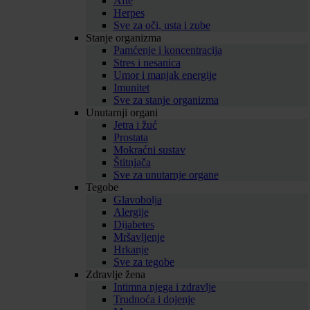
Afte
Herpes
Sve za oči, usta i zube
Stanje organizma
Pamćenje i koncentracija
Stres i nesanica
Umor i manjak energije
Imunitet
Sve za stanje organizma
Unutarnji organi
Jetra i žuć
Prostata
Mokraćni sustav
Štitnjača
Sve za unutarnje organe
Tegobe
Glavobolja
Alergije
Dijabetes
Mršavljenje
Hrkanje
Sve za tegobe
Zdravlje žena
Intimna njega i zdravlje
Trudnoća i dojenje