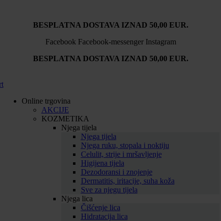
BESPLATNA DOSTAVA IZNAD 50,00 EUR.
Facebook
Facebook-messenger
Instagram
BESPLATNA DOSTAVA IZNAD 50,00 EUR.
rt
Online trgovina
AKCIJE
KOZMETIKA
Njega tijela
Njega tijela
Njega ruku, stopala i noktiju
Celulit, strije i mršavljenje
Higijena tijela
Dezodoransi i znojenje
Dermatitis, iritacije, suha koža
Sve za njegu tijela
Njega lica
Čišćenje lica
Hidratacija lica