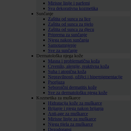
Mirisne linije i parfemi
Sva dekorativna kozmetika
Sunčanje
Zaštita od sunca za lice
Zaštita od sunca za tijelo
Zaštita od sunca za djecu
Priprema za sunčanje
Njega nakon sunčanja
Samotamnjenje
Sve za sunčanje
Dermatološka njega kože
Masna i problematična koža
Crvenilo, alergije, reaktivna koža
Suha i atopična koža
Nepravilnosti, ožiljci i hiperpigmentacije
Psorijaza
Seboroični dermatitis kože
Sve za dermatološku njega kože
Kozmetika za muškarce
Hidratacija kože za muškarce
Brijanje i njega nakon brijanja
Anti-age za muškarce
Mirisne linije za muškarce
Njega tijela za muškarce
Dezodoransi