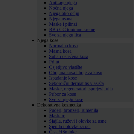
Anti-age njega
Noćna njega
Njega oko očiju
Njega usana
Maske i pilinzi
BB i CC tonirane kreme
Sve za njegu lica
Njega kose
Normalna kosa
Masna kosa
Suha i oštećena kosa
Prhut
Osjetljivo vlasište
Obojana kosa i boje za kosu
Ispadanje kose
Seboroični dermatitis vlasišta
Maske, regeneratori, sprejevi, ulja
Pribor za kosu
Sve za njegu kose
Dekorativna kozmetika
Puderi, bronzeri, rumenila
Maskare
Sjajila, ruževi i olovke za usne
Sjenila i olovke za oči
Čistaći šminke