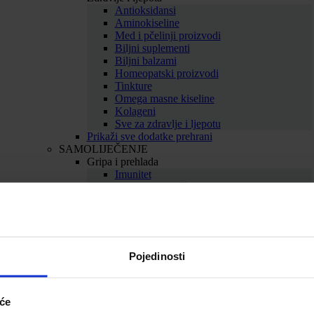
Antioksidansi
Aminokiseline
Med i pčelinji proizvodi
Biljni suplementi
Biljni balzami
Homeopatski proizvodi
Tinkture
Omega masne kiseline
Kolageni
Sve za zdravlje i ljepotu
Prikaži sve dodatke prehrani
SAMOLIJEČENJE
Gripa i prehlada
Imunitet
Bolno grlo i kašalj
Nos i dišni putevi
Uho
Sve za gripu i prehladu
Srce i krvne žile
Srce
Pojedinosti
Cirkulacija
Kolesterol
Proširene vene
Hemeroidi
iće
Sve za srce i krvne žile