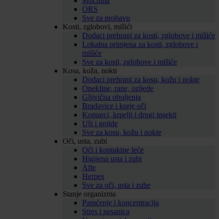
Mučnina
ORS
Sve za probavu
Kosti, zglobovi, mišići
Dodaci prehrani za kosti, zglobove i mišiće
Lokalna primjena za kosti, zglobove i
mišiće
Sve za kosti, zglobove i mišiće
Kosa, koža, nokti
Dodaci prehrani za kosu, kožu i nokte
Opekline, rane, ozljede
Gljivična oboljenja
Bradavice i kurje oči
Komarci, krpelji i drugi insekti
Uši i gnjide
Sve za kosu, kožu i nokte
Oči, usta, zubi
Oči i kontaktne leće
Higijena usta i zubi
Afte
Herpes
Sve za oči, usta i zube
Stanje organizma
Pamćenje i koncentracija
Stres i nesanica