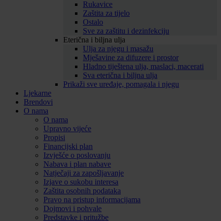
Rukavice
Zaštita za tijelo
Ostalo
Sve za zaštitu i dezinfekciju
Eterična i biljna ulja
Ulja za njegu i masažu
Mješavine za difuzere i prostor
Hladno tiještena ulja, maslaci, macerati
Sva eterična i biljna ulja
Prikaži sve uređaje, pomagala i njegu
Ljekarne
Brendovi
O nama
O nama
Upravno vijeće
Propisi
Financijski plan
Izvješće o poslovanju
Nabava i plan nabave
Natječaji za zapošljavanje
Izjave o sukobu interesa
Zaštita osobnih podataka
Pravo na pristup informacijama
Dojmovi i pohvale
Predstavke i pritužbe