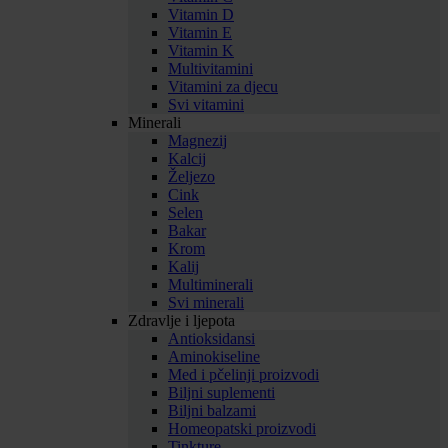
Vitamin D
Vitamin E
Vitamin K
Multivitamini
Vitamini za djecu
Svi vitamini
Minerali
Magnezij
Kalcij
Željezo
Cink
Selen
Bakar
Krom
Kalij
Multiminerali
Svi minerali
Zdravlje i ljepota
Antioksidansi
Aminokiseline
Med i pčelinji proizvodi
Biljni suplementi
Biljni balzami
Homeopatski proizvodi
Tinkture