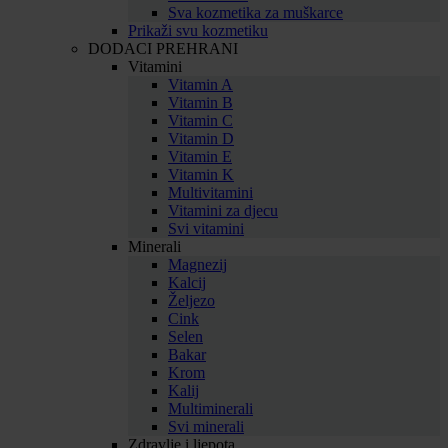
Sva kozmetika za muškarce
Prikaži svu kozmetiku
DODACI PREHRANI
Vitamini
Vitamin A
Vitamin B
Vitamin C
Vitamin D
Vitamin E
Vitamin K
Multivitamini
Vitamini za djecu
Svi vitamini
Minerali
Magnezij
Kalcij
Željezo
Cink
Selen
Bakar
Krom
Kalij
Multiminerali
Svi minerali
Zdravlje i ljepota