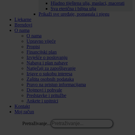
Hladno tiještena ulja, maslaci, macerati
Sva eterična i biljna ulja
Prikaži sve uređaje, pomagala i njegu
Ljekarne
Brendovi
O nama
O nama
Upravno vijeće
Propisi
Financijski plan
Izvješće o poslovanju
Nabava i plan nabave
Natječaji za zapošljavanje
Izjave o sukobu interesa
Zaštita osobnih podataka
Pravo na pristup informacijama
Dojmovi i pohvale
Predstavke i pritužbe
Ankete i upitnici
Kontakt
Moj račun
Pretraživanje...