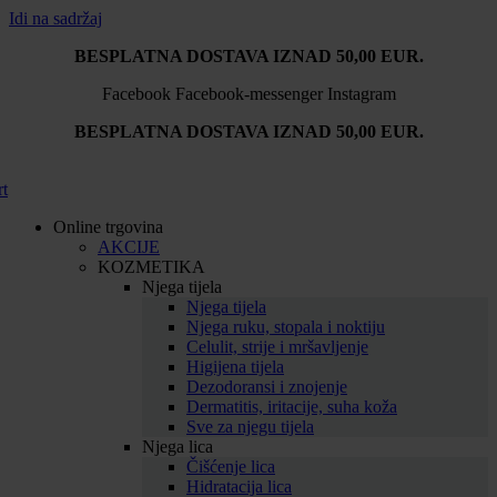
Idi na sadržaj
BESPLATNA DOSTAVA IZNAD 50,00 EUR.
Facebook
Facebook-messenger
Instagram
BESPLATNA DOSTAVA IZNAD 50,00 EUR.
rt
Online trgovina
AKCIJE
KOZMETIKA
Njega tijela
Njega tijela
Njega ruku, stopala i noktiju
Celulit, strije i mršavljenje
Higijena tijela
Dezodoransi i znojenje
Dermatitis, iritacije, suha koža
Sve za njegu tijela
Njega lica
Čišćenje lica
Hidratacija lica