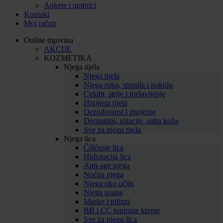
Ankete i upitnici
Kontakt
Moj račun
Online trgovina
AKCIJE
KOZMETIKA
Njega tijela
Njega tijela
Njega ruku, stopala i noktiju
Celulit, strije i mršavljenje
Higijena tijela
Dezodoransi i znojenje
Dermatitis, iritacije, suha koža
Sve za njegu tijela
Njega lica
Čišćenje lica
Hidratacija lica
Anti-age njega
Noćna njega
Njega oko očiju
Njega usana
Maske i pilinzi
BB i CC tonirane kreme
Sve za njegu lica