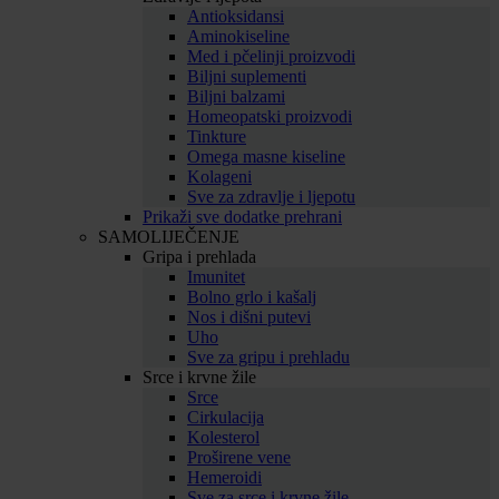
Antioksidansi
Aminokiseline
Med i pčelinji proizvodi
Biljni suplementi
Biljni balzami
Homeopatski proizvodi
Tinkture
Omega masne kiseline
Kolageni
Sve za zdravlje i ljepotu
Prikaži sve dodatke prehrani
SAMOLIJEČENJE
Gripa i prehlada
Imunitet
Bolno grlo i kašalj
Nos i dišni putevi
Uho
Sve za gripu i prehladu
Srce i krvne žile
Srce
Cirkulacija
Kolesterol
Proširene vene
Hemeroidi
Sve za srce i krvne žile