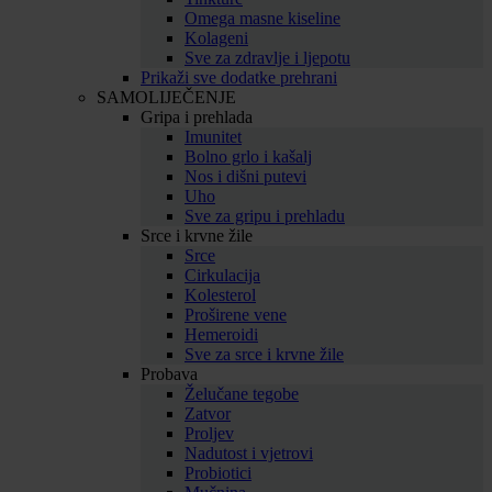
Omega masne kiseline
Kolageni
Sve za zdravlje i ljepotu
Prikaži sve dodatke prehrani
SAMOLIJEČENJE
Gripa i prehlada
Imunitet
Bolno grlo i kašalj
Nos i dišni putevi
Uho
Sve za gripu i prehladu
Srce i krvne žile
Srce
Cirkulacija
Kolesterol
Proširene vene
Hemeroidi
Sve za srce i krvne žile
Probava
Želučane tegobe
Zatvor
Proljev
Nadutost i vjetrovi
Probiotici