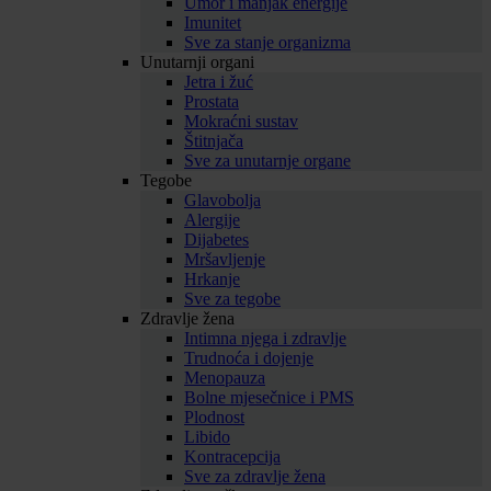
Umor i manjak energije
Imunitet
Sve za stanje organizma
Unutarnji organi
Jetra i žuć
Prostata
Mokraćni sustav
Štitnjača
Sve za unutarnje organe
Tegobe
Glavobolja
Alergije
Dijabetes
Mršavljenje
Hrkanje
Sve za tegobe
Zdravlje žena
Intimna njega i zdravlje
Trudnoća i dojenje
Menopauza
Bolne mjesečnice i PMS
Plodnost
Libido
Kontracepcija
Sve za zdravlje žena