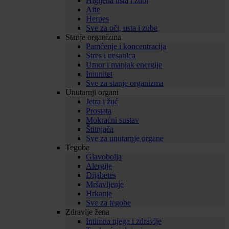
Higijena usta i zubi
Afte
Herpes
Sve za oči, usta i zube
Stanje organizma
Pamćenje i koncentracija
Stres i nesanica
Umor i manjak energije
Imunitet
Sve za stanje organizma
Unutarnji organi
Jetra i žuć
Prostata
Mokraćni sustav
Štitnjača
Sve za unutarnje organe
Tegobe
Glavobolja
Alergije
Dijabetes
Mršavljenje
Hrkanje
Sve za tegobe
Zdravlje žena
Intimna njega i zdravlje