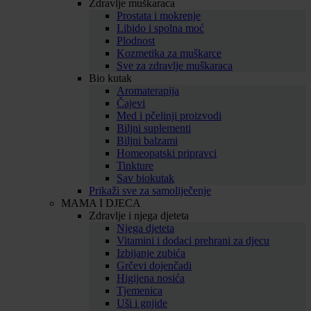
Zdravlje muškaraca
Prostata i mokrenje
Libido i spolna moć
Plodnost
Kozmetika za muškarce
Sve za zdravlje muškaraca
Bio kutak
Aromaterapija
Čajevi
Med i pčelinji proizvodi
Biljni suplementi
Biljni balzami
Homeopatski pripravci
Tinkture
Sav biokutak
Prikaži sve za samoliječenje
MAMA I DJECA
Zdravlje i njega djeteta
Njega djeteta
Vitamini i dodaci prehrani za djecu
Izbijanje zubića
Grčevi dojenčadi
Higijena nosića
Tjemenica
Uši i gnjide