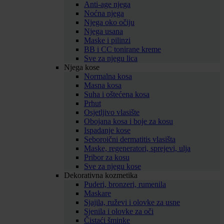
Anti-age njega
Noćna njega
Njega oko očiju
Njega usana
Maske i pilinzi
BB i CC tonirane kreme
Sve za njegu lica
Njega kose
Normalna kosa
Masna kosa
Suha i oštećena kosa
Prhut
Osjetljivo vlasište
Obojana kosa i boje za kosu
Ispadanje kose
Seboroični dermatitis vlasišta
Maske, regeneratori, sprejevi, ulja
Pribor za kosu
Sve za njegu kose
Dekorativna kozmetika
Puderi, bronzeri, rumenila
Maskare
Sjajila, ruževi i olovke za usne
Sjenila i olovke za oči
Čistaći šminke