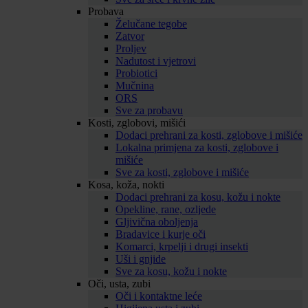
Probava
Želučane tegobe
Zatvor
Proljev
Nadutost i vjetrovi
Probiotici
Mučnina
ORS
Sve za probavu
Kosti, zglobovi, mišići
Dodaci prehrani za kosti, zglobove i mišiće
Lokalna primjena za kosti, zglobove i
mišiće
Sve za kosti, zglobove i mišiće
Kosa, koža, nokti
Dodaci prehrani za kosu, kožu i nokte
Opekline, rane, ozljede
Gljivična oboljenja
Bradavice i kurje oči
Komarci, krpelji i drugi insekti
Uši i gnjide
Sve za kosu, kožu i nokte
Oči, usta, zubi
Oči i kontaktne leće