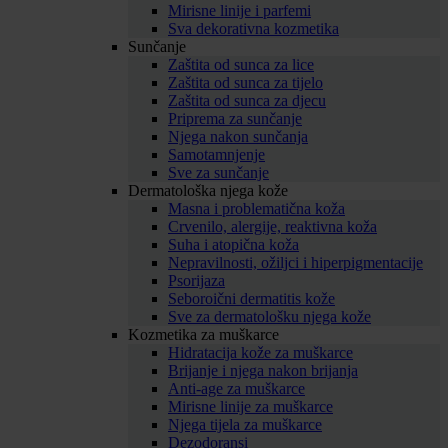
Mirisne linije i parfemi
Sva dekorativna kozmetika
Sunčanje
Zaštita od sunca za lice
Zaštita od sunca za tijelo
Zaštita od sunca za djecu
Priprema za sunčanje
Njega nakon sunčanja
Samotamnjenje
Sve za sunčanje
Dermatološka njega kože
Masna i problematična koža
Crvenilo, alergije, reaktivna koža
Suha i atopična koža
Nepravilnosti, ožiljci i hiperpigmentacije
Psorijaza
Seboroični dermatitis kože
Sve za dermatološku njega kože
Kozmetika za muškarce
Hidratacija kože za muškarce
Brijanje i njega nakon brijanja
Anti-age za muškarce
Mirisne linije za muškarce
Njega tijela za muškarce
Dezodoransi