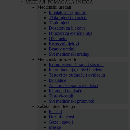
UREĐAJI, POMAGALA I NJEGA
Medicinski uređaji
Inhalatori i aspiratori
Tlakomjeri i manžete
Toplomjeri
Dozatori za lijekove
Difuzeri za eterična ulja
Oksimetri
Rezervni djelovi
Beauty uređaji
Svi medicinski uređaji
Medicinski proizvodi
Kompresivne čarape i steznici
Inkontinencija, ulošci i pelene
Testovi za trudnoću i ovulaciju
Izdajalice
Anatomske papuče i ulošci
Klompe i natikače
Testovi-ostali
Svi medicinski proizvodi
Zaštita i dezinfekcija
Flasteri
Dezinficijensi
Gaze i zavoji
Maske