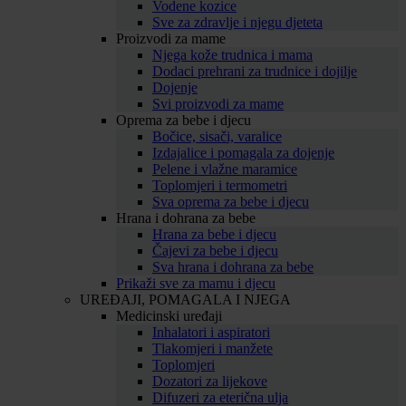
Vodene kozice
Sve za zdravlje i njegu djeteta
Proizvodi za mame
Njega kože trudnica i mama
Dodaci prehrani za trudnice i dojilje
Dojenje
Svi proizvodi za mame
Oprema za bebe i djecu
Bočice, sisači, varalice
Izdajalice i pomagala za dojenje
Pelene i vlažne maramice
Toplomjeri i termometri
Sva oprema za bebe i djecu
Hrana i dohrana za bebe
Hrana za bebe i djecu
Čajevi za bebe i djecu
Sva hrana i dohrana za bebe
Prikaži sve za mamu i djecu
UREĐAJI, POMAGALA I NJEGA
Medicinski uređaji
Inhalatori i aspiratori
Tlakomjeri i manžete
Toplomjeri
Dozatori za lijekove
Difuzeri za eterična ulja