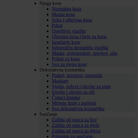
Njega kose
Normalna kosa
Masna kosa
Suha i oštećena kosa
Prhut
Osjetljivo vlasište
Obojana kosa i boje za kosu
Ispadanje kose
Seboroični dermatitis vlasišta
Maske, regeneratori, sprejevi, ulja
Pribor za kosu
Sve za njegu kose
Dekorativna kozmetika
Puderi, bronzeri, rumenila
Maskare
Sjajila, ruževi i olovke za usne
Sjenila i olovke za oči
Čistaći šminke
Mirisne linije i parfemi
Sva dekorativna kozmetika
Sunčanje
Zaštita od sunca za lice
Zaštita od sunca za tijelo
Zaštita od sunca za djecu
Priprema za sunčanje