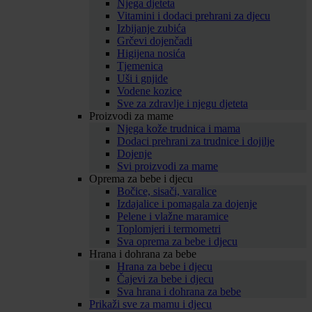
Njega djeteta
Vitamini i dodaci prehrani za djecu
Izbijanje zubića
Grčevi dojenčadi
Higijena nosića
Tjemenica
Uši i gnjide
Vodene kozice
Sve za zdravlje i njegu djeteta
Proizvodi za mame
Njega kože trudnica i mama
Dodaci prehrani za trudnice i dojilje
Dojenje
Svi proizvodi za mame
Oprema za bebe i djecu
Bočice, sisači, varalice
Izdajalice i pomagala za dojenje
Pelene i vlažne maramice
Toplomjeri i termometri
Sva oprema za bebe i djecu
Hrana i dohrana za bebe
Hrana za bebe i djecu
Čajevi za bebe i djecu
Sva hrana i dohrana za bebe
Prikaži sve za mamu i djecu