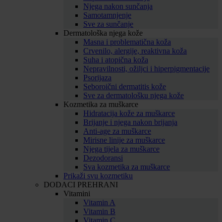
Njega nakon sunčanja
Samotamnjenje
Sve za sunčanje
Dermatološka njega kože
Masna i problematična koža
Crvenilo, alergije, reaktivna koža
Suha i atopična koža
Nepravilnosti, ožiljci i hiperpigmentacije
Psorijaza
Seboroični dermatitis kože
Sve za dermatološku njega kože
Kozmetika za muškarce
Hidratacija kože za muškarce
Brijanje i njega nakon brijanja
Anti-age za muškarce
Mirisne linije za muškarce
Njega tijela za muškarce
Dezodoransi
Sva kozmetika za muškarce
Prikaži svu kozmetiku
DODACI PREHRANI
Vitamini
Vitamin A
Vitamin B
Vitamin C