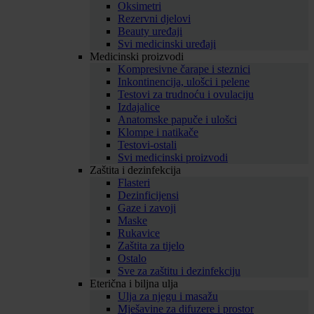
Oksimetri
Rezervni djelovi
Beauty uređaji
Svi medicinski uređaji
Medicinski proizvodi
Kompresivne čarape i steznici
Inkontinencija, ulošci i pelene
Testovi za trudnoću i ovulaciju
Izdajalice
Anatomske papuče i ulošci
Klompe i natikače
Testovi-ostali
Svi medicinski proizvodi
Zaštita i dezinfekcija
Flasteri
Dezinficijensi
Gaze i zavoji
Maske
Rukavice
Zaštita za tijelo
Ostalo
Sve za zaštitu i dezinfekciju
Eterična i biljna ulja
Ulja za njegu i masažu
Mješavine za difuzere i prostor