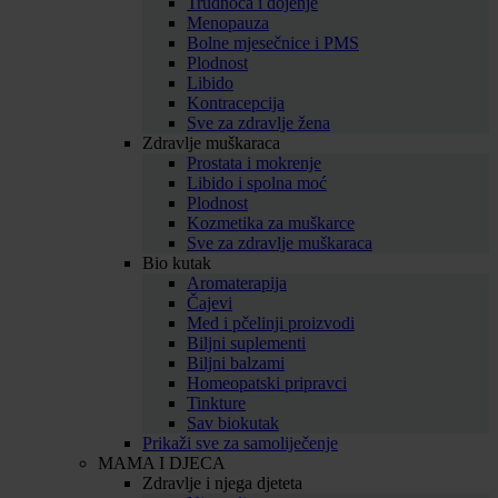
Trudnoća i dojenje
Menopauza
Bolne mjesečnice i PMS
Plodnost
Libido
Kontracepcija
Sve za zdravlje žena
Zdravlje muškaraca
Prostata i mokrenje
Libido i spolna moć
Plodnost
Kozmetika za muškarce
Sve za zdravlje muškaraca
Bio kutak
Aromaterapija
Čajevi
Med i pčelinji proizvodi
Biljni suplementi
Biljni balzami
Homeopatski pripravci
Tinkture
Sav biokutak
Prikaži sve za samoliječenje
MAMA I DJECA
Zdravlje i njega djeteta