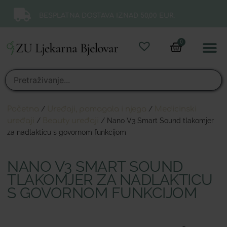
BESPLATNA DOSTAVA IZNAD 50,00 EUR.
0
Online 
Moj ra
Početna
/
Uređaji, pomagala i njega
/
Medicinski
uređaji
/
Beauty uređaji
/ Nano V3 Smart Sound tlakomjer
za nadlakticu s govornom funkcijom
NANO V3 SMART SOUND
TLAKOMJER ZA NADLAKTICU
S GOVORNOM FUNKCIJOM