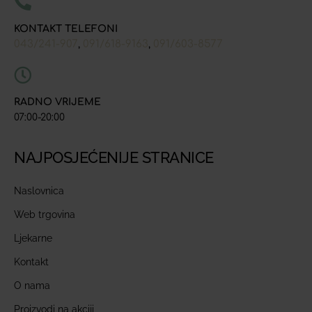
KONTAKT TELEFONI
043/241-907
091/618-9163
091/603-8577
,
,
RADNO VRIJEME
07:00-20:00
NAJPOSJEĆENIJE STRANICE
Naslovnica
Web trgovina
Ljekarne
Kontakt
O nama
Proizvodi na akciji