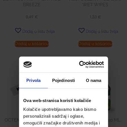
BREEZE
WET WIPES
0,49
€
1,33
€
Dodaj u listu želja
Dodaj u listu želja
Dodaj u košaricu
Dodaj u košaricu
Privola
Pojedinosti
O nama
Ova web-stranica koristi kolačiće
Kolačiće upotrebljavamo kako bismo
personalizirali sadržaj i oglase,
OCTENISAN® LOSION ZA
SINUSAN ULJE Á 10 ML
omogućili značajke društvenih medija i
PRANJE