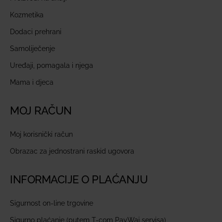
Kozmetika
Dodaci prehrani
Samoliječenje
Uređaji, pomagala i njega
Mama i djeca
MOJ RAČUN
Moj korisnički račun
Obrazac za jednostrani raskid ugovora
INFORMACIJE O PLAĆANJU
Sigurnost on-line trgovine
Sigurno plaćanje (putem T-com PayWaj servisa)