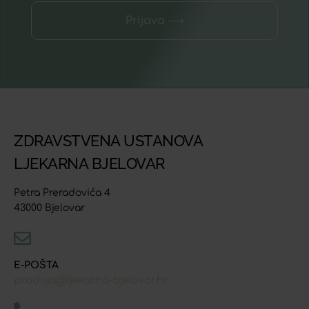
Prijava ⟶
ZDRAVSTVENA USTANOVA
LJEKARNA BJELOVAR
Petra Preradovića 4
43000 Bjelovar
E-POŠTA
prodaja@ljekarna-bjelovar.hr