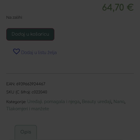
64,70
€
Na zalihi
Dodaj u košaricu
Dodaj u listu želja
EAN:
6939663924467
SKU (C šifra):
c022040
Uređaji, pomagala i njega
Beauty uređaji
Nano
,
,
,
Kategorije:
Tlakomjeri i manžete
Opis