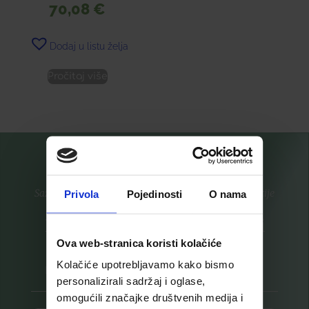
70,08
€
Dodaj u listu želja
Pročitaj više
Saznajte prvi za nove proizvode i ekskluzivne promocije
Privola
Pojedinosti
O nama
Prijavite se na listu za novosti
Ova web-stranica koristi kolačiće
Kolačiće upotrebljavamo kako bismo
personalizirali sadržaj i oglase,
omogućili značajke društvenih medija i