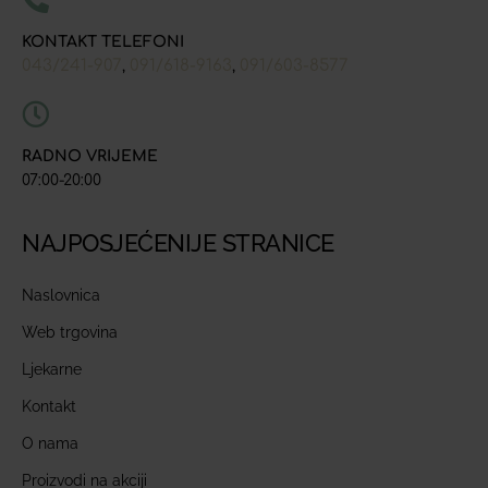
KONTAKT TELEFONI
043/241-907
091/618-9163
091/603-8577
,
,
RADNO VRIJEME
07:00-20:00
NAJPOSJEĆENIJE STRANICE
Naslovnica
Web trgovina
Ljekarne
Kontakt
O nama
Proizvodi na akciji