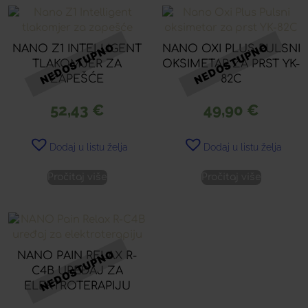
NANO Z1 INTELLIGENT
NANO OXI PLUS PULSNI
TLAKOMJER ZA
OKSIMETAR ZA PRST YK-
ZAPEŠĆE
82C
52,43
€
49,90
€
Dodaj u listu želja
Dodaj u listu želja
Pročitaj više
Pročitaj više
NANO PAIN RELAX R-
C4B UREĐAJ ZA
ELEKTROTERAPIJU