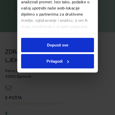
analizirali promet. Isto tako, podatke o
Prijava ⟶
vašoj upotrebi naše web-lokacije
dijelimo s partnerima za društvene
medije, oglašavanje i analizu, a oni ih
mogu kombinirati s drugim podacima
koje ste im pružili ili koje su prikupili dok
ste upotrebljavali njihove usluge.
Dopusti sve
ZDRAVSTVENA USTANOVA
LJEKARNA BJELOVAR
Prilagodi
Petra Preradovića 4
43000 Bjelovar
E-POŠTA
prodaja@ljekarna-bjelovar.hr