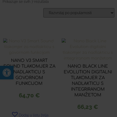
Prikazuje se svih 7 rezultata
NANO V3 SMART
Open toolbar
SOUND TLAKOMJER ZA
NANO BLACK LINE
NADLAKTICU S
EVOLUTION DIGITALNI
GOVORNOM
TLAKOMJER ZA
FUNKCIJOM
NADLAKTICU S
INTEGRIRANOM
64,70
€
MANŽETOM
66,23
€
Dodaj u listu želja