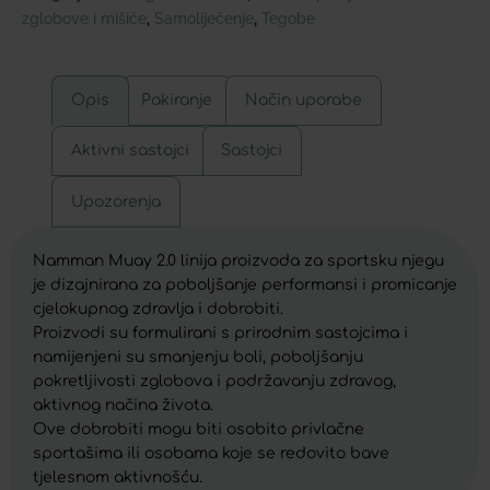
zglobove i mišiće
Samoliječenje
Tegobe
,
,
Opis
Pakiranje
Način uporabe
Aktivni sastojci
Sastojci
Upozorenja
Namman Muay 2.0 linija proizvoda za sportsku njegu
je dizajnirana za poboljšanje performansi i promicanje
cjelokupnog zdravlja i dobrobiti.
Proizvodi su formulirani s prirodnim sastojcima i
namijenjeni su smanjenju boli, poboljšanju
pokretljivosti zglobova i podržavanju zdravog,
aktivnog načina života.
Ove dobrobiti mogu biti osobito privlačne
sportašima ili osobama koje se redovito bave
tjelesnom aktivnošću.