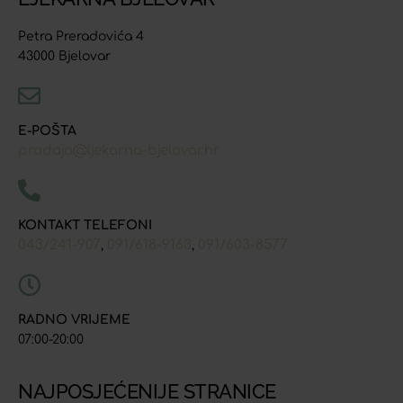
Petra Preradovića 4
43000 Bjelovar
E-POŠTA
prodaja@ljekarna-bjelovar.hr
KONTAKT TELEFONI
043/241-907
091/618-9163
091/603-8577
,
,
RADNO VRIJEME
07:00-20:00
NAJPOSJEĆENIJE STRANICE