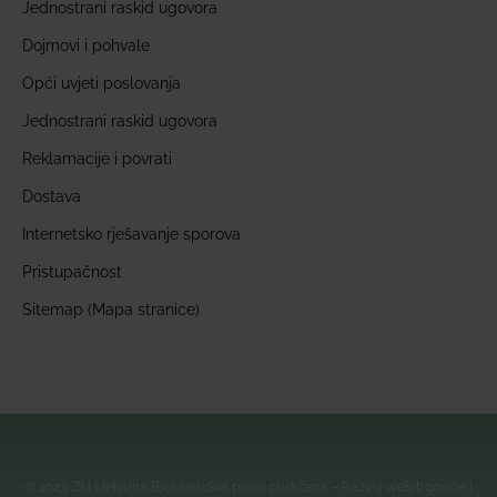
Jednostrani raskid ugovora
Dojmovi i pohvale
Opći uvjeti poslovanja
Jednostrani raskid ugovora
Reklamacije i povrati
Dostava
Internetsko rješavanje sporova
Pristupačnost
Sitemap (Mapa stranice)
© 2023. ZU Ljekarna Bjelovar, Sva prava pridržana – Razvoj web trgovine i