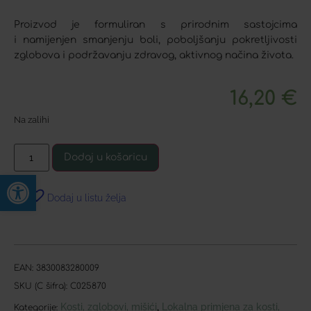
Proizvod je formuliran s prirodnim sastojcima
i namijenjen smanjenju boli, poboljšanju pokretljivosti
zglobova i podržavanju zdravog, aktivnog načina života.
16,20
€
Na zalihi
Dodaj u košaricu
Open toolbar
Dodaj u listu želja
EAN:
3830083280009
SKU (C šifra):
C025870
Kosti, zglobovi, mišići
Lokalna primjena za kosti,
,
Kategorije: