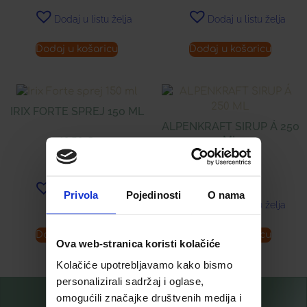
Dodaj u listu želja
Dodaj u listu želja
Dodaj u košaricu
Dodaj u košaricu
IRIX FORTE SPREJ 150 ML
ALPENKRAFT SIRUP Á 250
ML
18,58
€
16,99
€
Dodaj u listu želja
Privola
Pojedinosti
O nama
Dodaj u listu želja
Dodaj u košaricu
Dodaj u košaricu
Ova web-stranica koristi kolačiće
Kolačiće upotrebljavamo kako bismo
personalizirali sadržaj i oglase,
omogućili značajke društvenih medija i