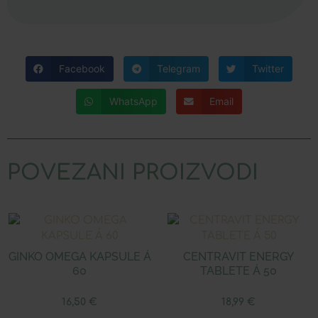
Facebook
Telegram
Twitter
WhatsApp
Email
POVEZANI PROIZVODI
GINKO OMEGA KAPSULE Á
CENTRAVIT ENERGY
60
TABLETE Á 50
16,50
€
18,99
€