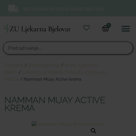
BESPLATNA DOSTAVA IZNAD 50,00 EUR.
0
Online 
Moj ra
Početna
/
Samoliječenje
/
Kosti, zglobovi,
mišići
/
Lokalna primjena za kosti, zglobove i
mišiće
/ Namman Muay Active krema
NAMMAN MUAY ACTIVE
KREMA