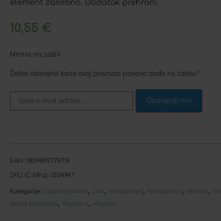
element zasebno. Dodatak prehrani.
10,55
€
Nema na zalihi
Želite obavijest kada ovaj proizvod ponovo dođe na zalihu?
Obavijesti me
EAN:
3859892779719
SKU (C šifra):
c024947
,
,
,
,
,
Kategorije:
Dodaci prehrani
Cink
Hamapharm
Hamapharm
Minerali
Pre
,
,
Stanje organizma
Vitamin C
Vitamini