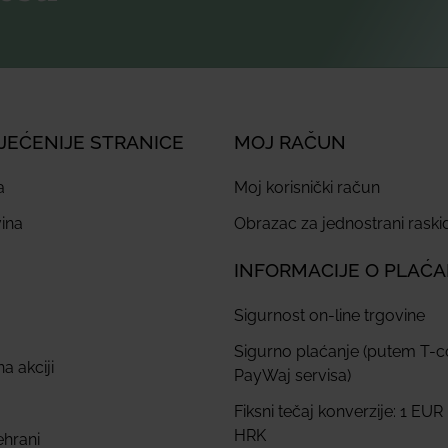
JEĆENIJE STRANICE
MOJ RAČUN
a
Moj korisnički račun
ina
Obrazac za jednostrani rask
INFORMACIJE O PLAĆ
Sigurnost on-line trgovine
Sigurno plaćanje (putem T-
a akciji
PayWaj servisa)
Fiksni tečaj konverzije: 1 EUR
HRK
ehrani