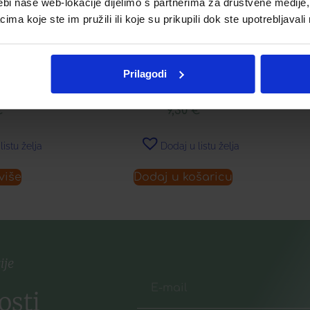
ebi naše web-lokacije dijelimo s partnerima za društvene medije, 
a koje ste im pružili ili koje su prikupili dok ste upotrebljavali
EĆE TABLETE
BOULARDII (PHS) KAPSULE Á
B
Prilagodi
10
€
9,30
€
listu želja
Dodaj u listu želja
više
Dodaj u košaricu
ije
osti