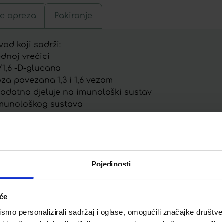
re opreza
Pakiranje
vod koji sadrži:
ednoj vrećici
/1,6 -D-glucana
oza povezana 1,3 i 1,6 vezom
 dodatno djeluje na imunološki sustav
 imunološkog sustava
Telegram
Twitter
WhatsApp
Email
Pojedinosti
iće
mo personalizirali sadržaj i oglase, omogućili značajke društveni