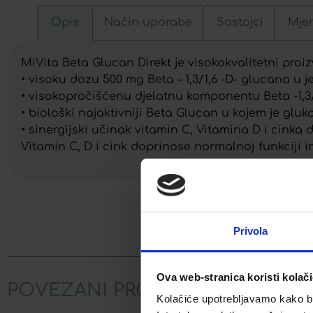
Opis
Način uporabe
Sastojci
Mje
MiVita Beta Glucan Direkt je visokokvalitetni proiz
• visoku dozu 500 mg Beta – 1,3/1,6 -D- glucana u j
• visokopročišćenu djelatnu komponentu Beta -1,3
• biološki najaktivniji Beta Glucan u kojem je gluk
• sinergijski učinak vitamin C, Vitamina D i cinka
Vitamin C, D i cink doprinose normalnoj funkciji
Facebook
Privola
Ova web-stranica koristi kolač
POVEZANI PROIZVODI
Kolačiće upotrebljavamo kako bis