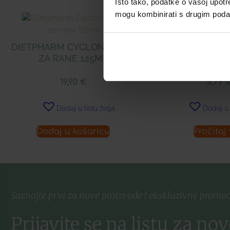
Isto tako, podatke o vašoj upotr
mogu kombinirati s drugim podacim
DIETPHARM CYCLON SPREJ
CENTRAVIT ŠUM
ZA RANE 125ML
Á 20
19,90
€
6,79
Dodaj u listu želja
Dodaj u 
Dodaj u košaricu
Pročitaj 
Saznajte prvi za nove proizvode i ekskluzivne promoc
Prijavite se na listu za nov