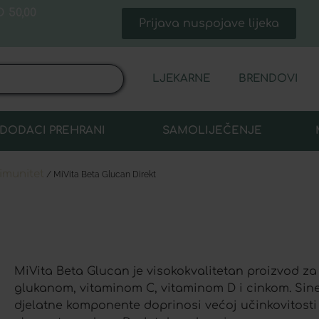
 50,00
Prijava nuspojave lijeka
LJEKARNE
BRENDOVI
DODACI PREHRANI
SAMOLIJEČENJE
 imunitet
/ MiVita Beta Glucan Direkt
MiVita Beta Glucan je visokokvalitetan proizvod za
glukanom, vitaminom C, vitaminom D i cinkom. Sine
djelatne komponente doprinosi većoj učinkovitosti