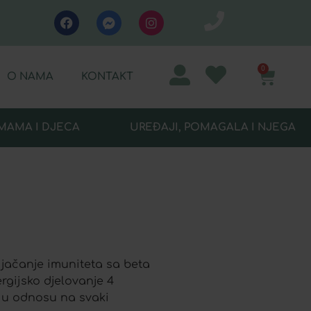
0
O NAMA
KONTAKT
MAMA I DJECA
UREĐAJI, POMAGALA I NJEGA
 jačanje imuniteta sa beta
rgijsko djelovanje 4
 u odnosu na svaki