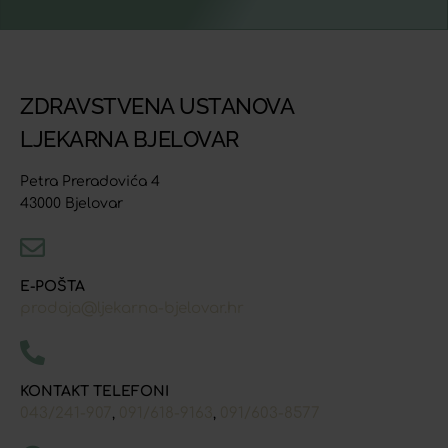
ZDRAVSTVENA USTANOVA
LJEKARNA BJELOVAR
Petra Preradovića 4
43000 Bjelovar
E-POŠTA
prodaja@ljekarna-bjelovar.hr
KONTAKT TELEFONI
043/241-907
091/618-9163
091/603-8577
,
,