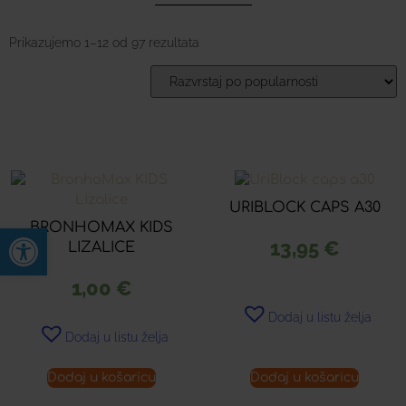
Prikazujemo 1–12 od 97 rezultata
URIBLOCK CAPS A30
BRONHOMAX KIDS
Open toolbar
13,95
€
LIZALICE
1,00
€
Dodaj u listu želja
Dodaj u listu želja
Dodaj u košaricu
Dodaj u košaricu